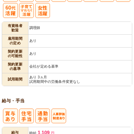
子育てママパ
有資格者
調理師
歓迎
パ活躍
雇用期間
あり
の定め
契約更新
あり
の可能性
契約更新
会社が定める基準
の基準
あり 3ヵ月
試用期間
試用期間中の労働条件変更なし
給与・手当
人事評価制度
1,109
給与
時給
円