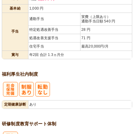
あり
基本給
1,000
円
実費（上限あり）
通勤手当
通勤手当日額 540 円
特定処遇改善手当
28 円
手当
処遇改善支援手当
71 円
住宅手当
最高20,000円/月
賞与
年2回 合計 1.3ヵ月分
福利厚生
社内制度
社
定期健康診断
あり
会保険完備
研修制度
教育
サポート体制