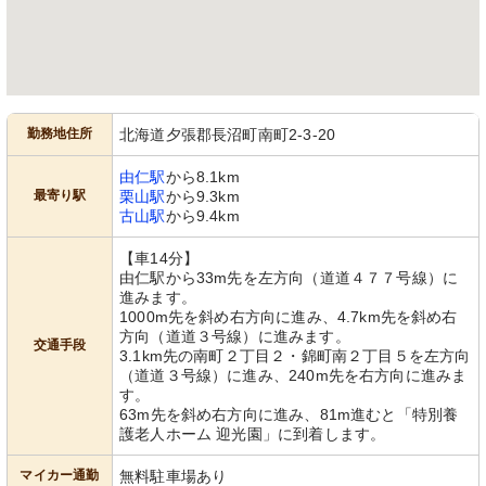
勤務地住所
北海道夕張郡長沼町南町2-3-20
由仁駅
から8.1km
最寄り駅
栗山駅
から9.3km
古山駅
から9.4km
【車14分】
由仁駅から33m先を左方向（道道４７７号線）に
進みます。
1000m先を斜め右方向に進み、4.7km先を斜め右
方向（道道３号線）に進みます。
交通手段
3.1km先の南町２丁目２・錦町南２丁目５を左方向
（道道３号線）に進み、240m先を右方向に進みま
す。
63m先を斜め右方向に進み、81m進むと「特別養
護老人ホーム 迎光園」に到着します。
マイカー通勤
無料駐車場あり