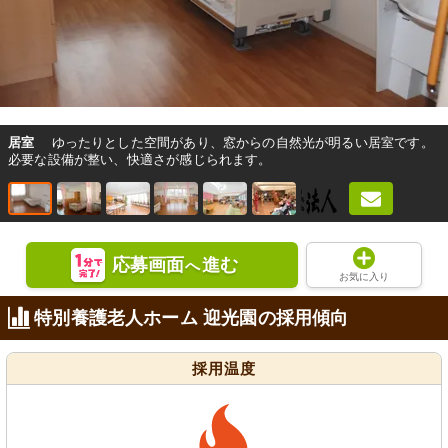
居室
ゆったりとした空間があり、窓からの自然光が明るい居室です。
必要な設備が整い、快適さが感じられます。
応募画面
進む
へ
お気に入り
特別養護老人ホーム 迎光園の採用傾向
採用温度