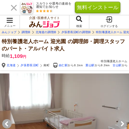
スカウトや選考の連絡を
無料インストール
通知でお知らせ
介護･医療求人サイト
メニュー
検索
ログインする
みんジョブ
調理師
北海道の調理師
夕張郡長沼町の調理師
特別養護老人ホーム 迎
特別養護老人ホーム 迎光園
の調理師・調理スタッフ
のパート・アルバイト求人
時給
1,109
円
特別養護老人ホーム
北海道
夕張郡長沼町
南町
由仁駅
から8.1km
栗山駅
から9.3km
古山駅
から9