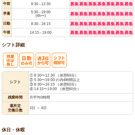
午前
募集
募集
募集
募集
募集
募集
募集
8:30
12:30
～
5:30
19:00
～
早番
募集
募集
募集
募集
募集
募集
募集
(4h〜)
日勤
募集
募集
募集
募集
募集
募集
募集
8:30
16:15
～
午後
募集
募集
募集
募集
募集
募集
募集
14:15
19:00
～
シフト詳細
残
週
シ
① 8:30〜12:30 （休憩60分）
② 5:30〜19:00 の内4時間以上
シフト
業ほぼなし
3日から可
フト相談可
③ 8:30〜16:15 （休憩60分）
④ 14:15〜19:00 （休憩60分）
残業時間
月平均0時間
週所定
3日 ～ 4日
労働日数
休日・休暇