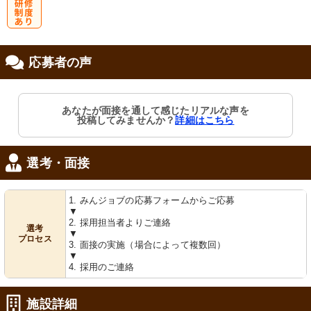
研
応募者の声
修制度あり
あなたが面接を通して感じたリアルな声を
投稿してみませんか？
詳細はこちら
選考・面接
1. みんジョブの応募フォームからご応募
▼
2. 採用担当者よりご連絡
選考
▼
プロセス
3. 面接の実施（場合によって複数回）
▼
4. 採用のご連絡
施設詳細