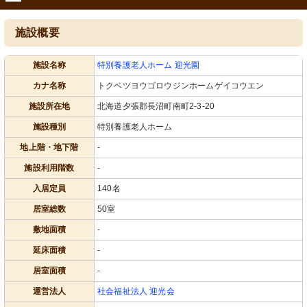
施設概要
施設名称
特別養護老人ホーム 迎光園
カナ名称
トクベツヨウゴロウジンホームゲイコウエン
施設所在地
北海道夕張郡長沼町南町2-3-20
施設種別
特別養護老人ホーム
地上階・地下階
-
施設利用階数
-
入居定員
140名
居室総数
50室
敷地面積
-
延床面積
-
居室面積
-
運営法人
社会福祉法人 迎光会