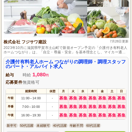
株式会社 フジサワ建設
7月28日更新
2023年10月に滋賀県甲賀市土山町で新規オープン予定の「介護付き有料老人
ホームつながり」は、「自立・尊厳・安全」を基本理念とし、マイカー通勤
可能で、無料の駐車スペースも提供します。
介護付有料老人ホーム つながりの調理師・調理スタッフ
のパート・アルバイト求人
1,080
給与
時給
円
応募要件
無資格可
就業時間
休憩
月
火
水
木
金
土
日
募集
募集
募集
募集
募集
募集
募集
午前
11:00
14:00
-
～
募集
募集
募集
募集
募集
募集
募集
早番
7:00
10:00
-
～
募集
募集
募集
募集
募集
募集
募集
午後
16:00
19:30
-
～
新卒可
50代活躍
未経験可
40代活躍
年齢不問
60代活躍