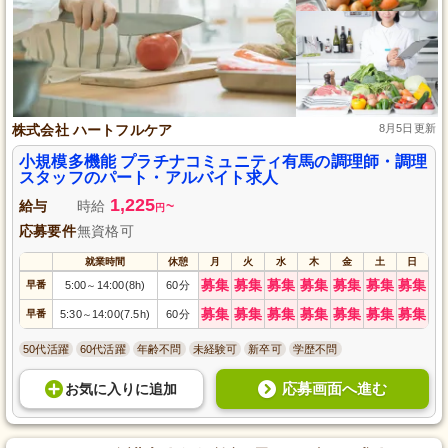
株式会社 ハートフルケア
8月5日更新
小規模多機能 プラチナコミュニティ有馬の調理師・調理
スタッフのパート・アルバイト求人
1,225
給与
時給
~
円
応募要件
無資格可
就業時間
休憩
月
火
水
木
金
土
日
募集
募集
募集
募集
募集
募集
募集
早番
5:00
14:00(8h)
60分
～
募集
募集
募集
募集
募集
募集
募集
早番
5:30
14:00(7.5h)
60分
～
50代活躍
60代活躍
年齢不問
未経験可
新卒可
学歴不問
応募画面へ進む
お気に入り
に
追加