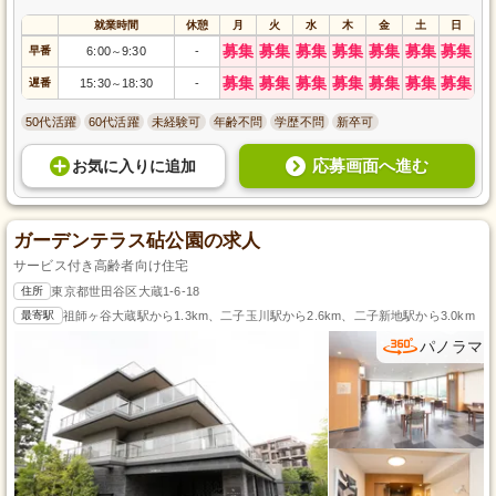
就業時間
休憩
月
火
水
木
金
土
日
募集
募集
募集
募集
募集
募集
募集
早番
6:00
9:30
-
～
募集
募集
募集
募集
募集
募集
募集
遅番
15:30
18:30
-
～
50代活躍
60代活躍
未経験可
年齢不問
学歴不問
新卒可
応募画面へ進む
お気に入り
に
追加
ガーデンテラス砧公園の求人
サービス付き高齢者向け住宅
住所
東京都世田谷区大蔵1-6-18
最寄駅
祖師ヶ谷大蔵駅から1.3km、二子玉川駅から2.6km、二子新地駅から3.0km
パノラマ