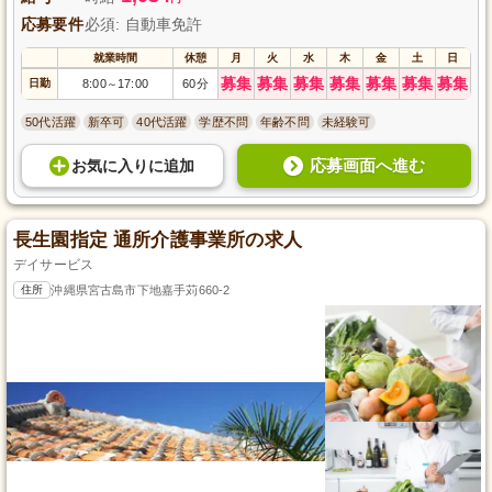
応募要件
必須: 自動車免許
就業時間
休憩
月
火
水
木
金
土
日
募集
募集
募集
募集
募集
募集
募集
日勤
8:00
17:00
60分
～
50代活躍
新卒可
40代活躍
学歴不問
年齢不問
未経験可
応募画面へ進む
お気に入り
に
追加
長生園指定 通所介護事業所の求人
デイサービス
住所
沖縄県宮古島市下地嘉手苅660-2