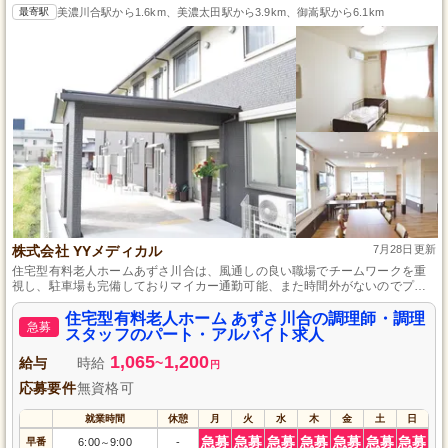
最寄駅
美濃川合駅から1.6km、美濃太田駅から3.9km、御嵩駅から6.1km
株式会社 YYメディカル
7月28日更新
住宅型有料老人ホームあずさ川合は、風通しの良い職場でチームワークを重
視し、駐車場も完備しておりマイカー通勤可能、また時間外がないのでプラ
イベートや家族との時間も確保できます。
住宅型有料老人ホーム あずさ川合の調理師・調理
急募
スタッフのパート・アルバイト求人
1,065
1,200
給与
時給
~
円
応募要件
無資格可
就業時間
休憩
月
火
水
木
金
土
日
急募
急募
急募
急募
急募
急募
急募
早番
6:00
9:00
-
～