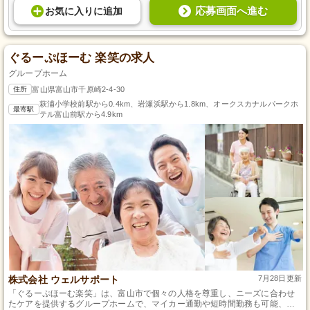
応募画面へ進む
お気に入り
に
追加
ぐるーぷほーむ 楽笑の求人
グループホーム
住所
富山県富山市千原崎2-4-30
萩浦小学校前駅から0.4km、岩瀬浜駅から1.8km、オークスカナルパークホ
最寄駅
テル富山前駅から4.9km
株式会社 ウェルサポート
7月28日更新
「ぐるーぷほーむ楽笑」は、富山市で個々の人格を尊重し、ニーズに合わせ
たケアを提供するグループホームで、マイカー通勤や短時間勤務も可能、料