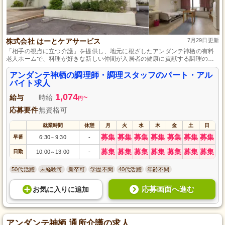
株式会社 はーとケアサービス
7月29日更新
「相手の視点に立つ介護」を提供し、地元に根ざしたアンダンテ神栖の有料
老人ホームで、料理が好きな新しい仲間が入居者の健康に貢献する調理の仕
事を募集しています。
アンダンテ神栖の調理師・調理スタッフのパート・アル
バイト求人
1,074
給与
時給
~
円
応募要件
無資格可
就業時間
休憩
月
火
水
木
金
土
日
募集
募集
募集
募集
募集
募集
募集
早番
6:30
9:30
-
～
募集
募集
募集
募集
募集
募集
募集
日勤
10:00
13:00
-
～
50代活躍
未経験可
新卒可
学歴不問
40代活躍
年齢不問
応募画面へ進む
お気に入り
に
追加
アンダンテ神栖 通所介護の求人