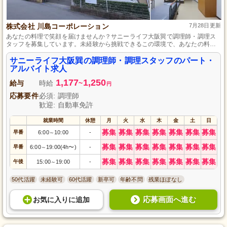
株式会社 川島コーポレーション
7月28日更新
あなたの料理で笑顔を届けませんか？サニーライフ大阪巽で調理師・調理ス
タッフを募集しています。未経験から挑戦できるこの環境で、あなたの料理
スキルを活かしながら成長できます。勤務地は大阪府大阪市生野区巽北。パ
ート・アルバイトとして柔軟な働き方が可能です。家庭やプライベートとの
サニーライフ大阪巽の調理師・調理スタッフのパート・
両立もしやすい環境で、一緒に心温まる食事を提供しましょう。応募を心よ
アルバイト求人
りお待ちしています。
1,177
1,250
給与
時給
~
円
応募要件
必須: 調理師
歓迎: 自動車免許
就業時間
休憩
月
火
水
木
金
土
日
募集
募集
募集
募集
募集
募集
募集
早番
6:00
10:00
-
～
募集
募集
募集
募集
募集
募集
募集
早番
6:00
19:00(4h〜)
-
～
募集
募集
募集
募集
募集
募集
募集
午後
15:00
19:00
-
～
50代活躍
未経験可
60代活躍
新卒可
年齢不問
残業ほぼなし
応募画面へ進む
お気に入り
に
追加