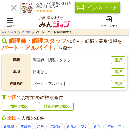
スカウトや選考の連絡を
無料インストール
通知でお知らせ
介護･医療求人サイト
メニュー
ログインする
みんジョブ
調理師
パート・バイト 調理師求人
調理師・調理スタッフ
の求人・転職・募集情報を
パート・アルバイト
から探す
職種
調理師・調理スタッフ
選択
地域
指定なし
選択
詳細条件
パート・アルバイト
選択
全国
でおすすめの検索条件
地域で選択
詳細条件で選択
全国
で人気の条件
正職員
無資格
急募
未経験
新規オープン
新卒
年齢不問