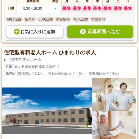
就業時間
休憩
月
火
水
木
金
土
日
募集
募集
募集
募集
募集
募集
募集
日勤
8:30
18:30
-
～
50代活躍
新卒可
60代活躍
未経験可
40代活躍
学歴不問
応募画面へ進む
お気に入り
に
追加
住宅型有料老人ホーム ひまわりの求人
住宅型有料老人ホーム
住所
愛知県豊橋市西幸町浜池52-1
最寄駅
南栄駅から2.2km、運動公園前駅から4.0km、新豊橋駅から4.6km