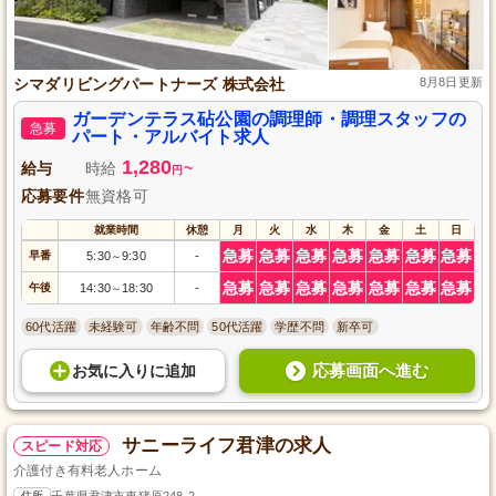
シマダリビングパートナーズ 株式会社
8月8日更新
ガーデンテラス砧公園の調理師・調理スタッフの
急募
パート・アルバイト求人
1,280
給与
時給
~
円
応募要件
無資格可
就業時間
休憩
月
火
水
木
金
土
日
急募
急募
急募
急募
急募
急募
急募
早番
5:30
9:30
-
～
急募
急募
急募
急募
急募
急募
急募
午後
14:30
18:30
-
～
60代活躍
未経験可
年齢不問
50代活躍
学歴不問
新卒可
応募画面へ進む
お気に入り
に
追加
サニーライフ君津の求人
スピード対応
介護付き有料老人ホーム
住所
千葉県君津市東猪原248-2