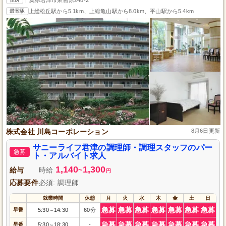
最寄駅
上総松丘駅から5.1km、上総亀山駅から8.0km、平山駅から5.4km
株式会社 川島コーポレーション
8月6日更新
サニーライフ君津の調理師・調理スタッフのパー
急募
ト・アルバイト求人
1,140
1,300
給与
時給
~
円
応募要件
必須: 調理師
就業時間
休憩
月
火
水
木
金
土
日
急募
急募
急募
急募
急募
急募
急募
早番
5:30
14:30
60分
～
急募
急募
急募
急募
急募
急募
急募
早番
5:30
18:30
-
～