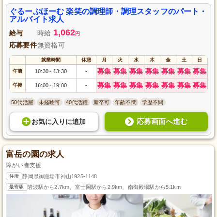
理が好きな方や介護に興味のある方にも最適です。
ぐるーぷほーむ 楽笑の調理師・調理スタッフのパート・
アルバイト求人
1,062
給与
時給
円
応募要件
無資格可
就業時間
休憩
月
火
水
木
金
土
日
募集
募集
募集
募集
募集
募集
募集
午前
10:30
13:30
-
～
募集
募集
募集
募集
募集
募集
募集
午後
16:00
19:00
-
～
50代活躍
未経験可
40代活躍
新卒可
年齢不問
学歴不問
応募画面へ進む
お気に入り
に
追加
富岳の園の求人
障がい者支援
住所
静岡県御殿場市神山1925-1148
最寄駅
岩波駅から2.7km、富士岡駅から2.9km、南御殿場駅から5.1km