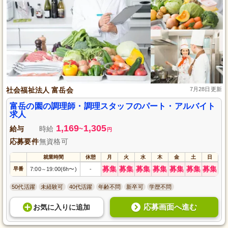
社会福祉法人 富岳会
7月28日更新
富岳の園の調理師・調理スタッフのパート・アルバイト
求人
1,169
1,305
給与
時給
~
円
応募要件
無資格可
就業時間
休憩
月
火
水
木
金
土
日
募集
募集
募集
募集
募集
募集
募集
早番
7:00
19:00(6h〜)
-
～
50代活躍
未経験可
40代活躍
年齢不問
新卒可
学歴不問
応募画面へ進む
お気に入り
に
追加