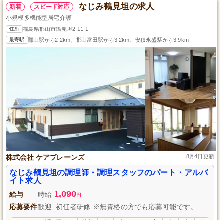
なじみ鶴見坦の求人
新着
スピード対応
小規模多機能型居宅介護
住所
福島県郡山市鶴見坦2-11-1
最寄駅
郡山駅から2.2km、郡山富田駅から3.2km、安積永盛駅から3.9km
株式会社 ケアブレーンズ
8月4日更新
なじみ鶴見坦の調理師・調理スタッフのパート・アルバ
イト求人
1,090
給与
時給
円
応募要件
歓迎: 初任者研修 ※無資格の方でも応募可能です。