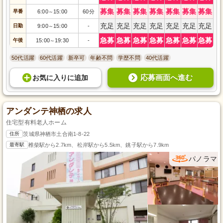
募集
募集
募集
募集
募集
募集
募集
早番
6:00
15:00
60分
～
充足
充足
充足
充足
充足
充足
充足
日勤
9:00
15:00
-
～
急募
急募
急募
急募
急募
急募
急募
午後
15:00
19:30
-
～
50代活躍
60代活躍
新卒可
年齢不問
学歴不問
40代活躍
応募画面へ進む
お気に入り
に
追加
アンダンテ神栖の求人
住宅型有料老人ホーム
住所
茨城県神栖市土合南1-8-22
最寄駅
椎柴駅から2.7km、松岸駅から5.5km、銚子駅から7.9km
パノラマ