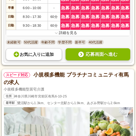
急募
急募
急募
急募
急募
急募
急募
早番
6:00
10:00
-
～
急募
急募
急募
急募
急募
急募
急募
日勤
8:30
17:30
60分
～
急募
急募
急募
急募
急募
急募
急募
日勤
9:30
18:30
60分
～
詳細を見る
未経験可
50代活躍
年齢不問
学歴不問
新卒可
40代活躍
応募画面へ進む
お気に入り
に
追加
小規模多機能 プラチナコミュニティ有馬
スピード対応
の求人
小規模多機能型居宅介護
住所
神奈川県川崎市宮前区有馬6-10-25
最寄駅
鷺沼駅から1.3km、センター北駅から1.9km、あざみ野駅から2.6km