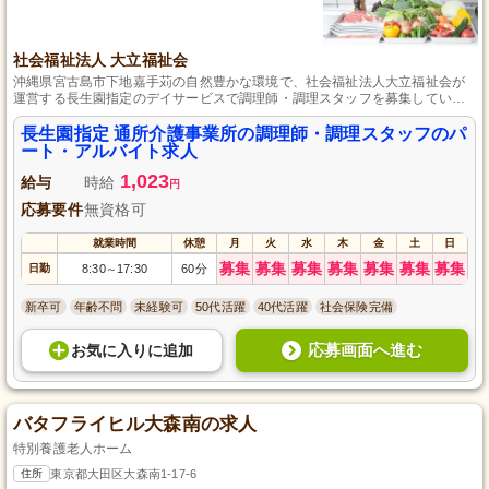
社会福祉法人 大立福祉会
沖縄県宮古島市下地嘉手苅の自然豊かな環境で、社会福祉法人大立福祉会が
運営する長生園指定のデイサービスで調理師・調理スタッフを募集していま
す。未経験者歓迎、調理師資格不要！パート・アルバイトで柔軟な働き方が
可能です。美味しい食事で利用者様の健康を支え、地域社会に貢献しません
長生園指定 通所介護事業所の調理師・調理スタッフのパ
か？丁寧な指導とサポート体制が整っていますので、安心して働けます。ご
ート・アルバイト求人
応募お待ちしています。
1,023
給与
時給
円
応募要件
無資格可
就業時間
休憩
月
火
水
木
金
土
日
募集
募集
募集
募集
募集
募集
募集
日勤
8:30
17:30
60分
～
新卒可
年齢不問
未経験可
50代活躍
40代活躍
社会保険完備
応募画面へ進む
お気に入り
に
追加
バタフライヒル大森南の求人
特別養護老人ホーム
住所
東京都大田区大森南1-17-6