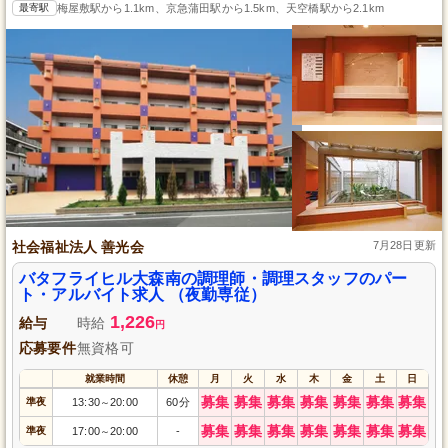
最寄駅
梅屋敷駅から1.1km、京急蒲田駅から1.5km、天空橋駅から2.1km
社会福祉法人 善光会
7月28日更新
バタフライヒル大森南の調理師・調理スタッフのパー
ト・アルバイト求人 （夜勤専従）
1,226
給与
時給
円
応募要件
無資格可
就業時間
休憩
月
火
水
木
金
土
日
募集
募集
募集
募集
募集
募集
募集
準夜
13:30
20:00
60分
～
募集
募集
募集
募集
募集
募集
募集
準夜
17:00
20:00
-
～