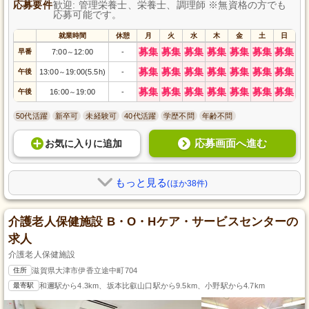
応募要件
歓迎: 管理栄養士、栄養士、調理師 ※無資格の方でも
応募可能です。
就業時間
休憩
月
火
水
木
金
土
日
募集
募集
募集
募集
募集
募集
募集
早番
7:00
12:00
-
～
募集
募集
募集
募集
募集
募集
募集
午後
13:00
19:00(5.5h)
-
～
募集
募集
募集
募集
募集
募集
募集
午後
16:00
19:00
-
～
50代活躍
新卒可
未経験可
40代活躍
学歴不問
年齢不問
応募画面へ進む
お気に入り
に
追加
もっと見る
(ほか38件)
介護老人保健施設 B・O・Hケア・サービスセンターの
求人
介護老人保健施設
住所
滋賀県大津市伊香立途中町704
最寄駅
和邇駅から4.3km、坂本比叡山口駅から9.5km、小野駅から4.7km