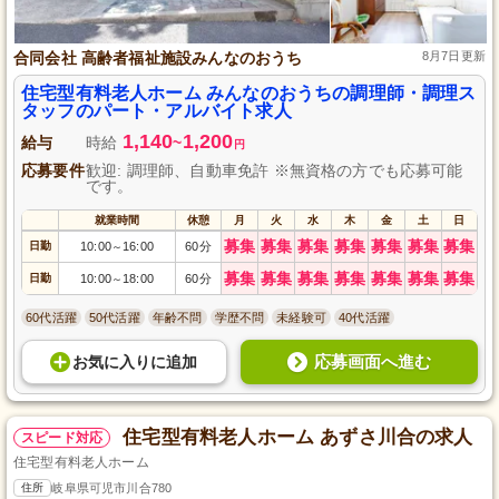
合同会社 高齢者福祉施設みんなのおうち
8月7日更新
住宅型有料老人ホーム みんなのおうちの調理師・調理ス
タッフのパート・アルバイト求人
1,140
1,200
給与
時給
~
円
応募要件
歓迎: 調理師、自動車免許 ※無資格の方でも応募可能
です。
就業時間
休憩
月
火
水
木
金
土
日
募集
募集
募集
募集
募集
募集
募集
日勤
10:00
16:00
60分
～
募集
募集
募集
募集
募集
募集
募集
日勤
10:00
18:00
60分
～
60代活躍
50代活躍
年齢不問
学歴不問
未経験可
40代活躍
応募画面へ進む
お気に入り
に
追加
住宅型有料老人ホーム あずさ川合の求人
スピード対応
住宅型有料老人ホーム
住所
岐阜県可児市川合780