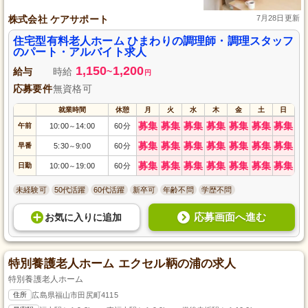
株式会社 ケアサポート
7月28日更新
住宅型有料老人ホーム ひまわりの調理師・調理スタッフ
のパート・アルバイト求人
1,150
1,200
給与
時給
~
円
応募要件
無資格可
就業時間
休憩
月
火
水
木
金
土
日
募集
募集
募集
募集
募集
募集
募集
午前
10:00
14:00
60分
～
募集
募集
募集
募集
募集
募集
募集
早番
5:30
9:00
60分
～
募集
募集
募集
募集
募集
募集
募集
日勤
10:00
19:00
60分
～
未経験可
50代活躍
60代活躍
新卒可
年齢不問
学歴不問
応募画面へ進む
お気に入り
に
追加
特別養護老人ホーム エクセル鞆の浦の求人
特別養護老人ホーム
住所
広島県福山市田尻町4115