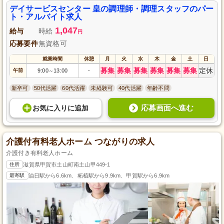
デイサービスセンター 皇の調理師・調理スタッフのパー
ト・アルバイト求人
1,047
給与
時給
円
応募要件
無資格可
就業時間
休憩
月
火
水
木
金
土
日
募集
募集
募集
募集
募集
募集
定休
午前
9:00
13:00
-
～
新卒可
50代活躍
60代活躍
未経験可
40代活躍
年齢不問
応募画面へ進む
お気に入り
に
追加
介護付有料老人ホーム つながりの求人
介護付き有料老人ホーム
住所
滋賀県甲賀市土山町南土山甲449-1
最寄駅
油日駅から6.6km、柘植駅から9.9km、甲賀駅から6.9km