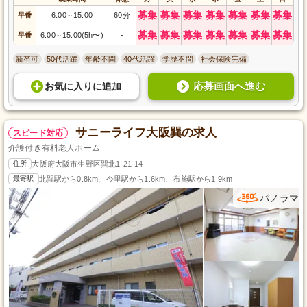
募集
募集
募集
募集
募集
募集
募集
早番
6:00
15:00
60分
～
募集
募集
募集
募集
募集
募集
募集
早番
6:00
15:00(5h〜)
-
～
新卒可
50代活躍
年齢不問
40代活躍
学歴不問
社会保険完備
応募画面へ進む
お気に入り
に
追加
サニーライフ大阪巽の求人
スピード対応
介護付き有料老人ホーム
住所
大阪府大阪市生野区巽北1-21-14
最寄駅
北巽駅から0.8km、今里駅から1.6km、布施駅から1.9km
パノラマ