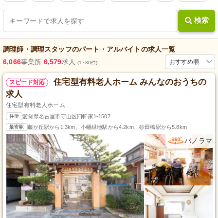
検索
調理師・調理スタッフ
の
パート・アルバイト
の求人一覧
6,066
事業所
6,579
求人
おすすめ順
(1~30件)
住宅型有料老人ホーム みんなのおうちの
スピード対応
求人
住宅型有料老人ホーム
住所
愛知県名古屋市守山区四軒家1-1507
最寄駅
藤が丘駅から1.3km、小幡緑地駅から4.2km、砂田橋駅から5.8km
パノラマ