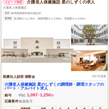
介護老人保健施設 星のしずくの求人
スピード対応
介護老人保健施設
住所
静岡県静岡市葵区城北87
最寄駅
長沼駅から2.2km、新静岡駅から2.9km、草薙駅から4.4km
医療法人財団 湖聖会
8月7日更新
介護老人保健施設 星のしずくの調理師・調理スタッフの
パート・アルバイト求人
1,097
1,250
給与
時給
~
円
応募要件
無資格可
就業時間
休憩
月
火
水
木
金
土
日