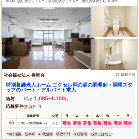
最寄駅
福山駅から9.3km、東福山駅から9.9km、備後赤坂駅から10.0km
社会福祉法人 春海会
7月28日更新
特別養護老人ホーム エクセル鞆の浦の調理師・調理スタ
ッフのパート・アルバイト求人
1,085
1,100
給与
時給
~
円
応募要件
無資格可
就業時間
休憩
月
火
水
木
金
土
日
募集
募集
募集
募集
募集
募集
募集
長日
5:30
20:00(6h〜)
60分
～
50代活躍
新卒可
40代活躍
学歴不問
未経験可
残業ほぼなし