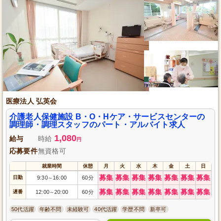
医療法人 弘英会
介護老人保健施設 B・O・Hケア・サービスセンターの
調理師・調理スタッフのパート・アルバイト求人
1,080
給与
時給
円
応募要件
無資格可
就業時間
休憩
月
火
水
木
金
土
日
募集
募集
募集
募集
募集
募集
募集
日勤
9:30
16:00
60分
～
募集
募集
募集
募集
募集
募集
募集
遅番
12:00
20:00
60分
～
50代活躍
年齢不問
未経験可
40代活躍
学歴不問
新卒可