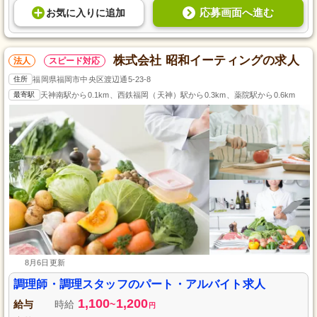
応募画面へ進む
お気に入り
に
追加
株式会社 昭和イーティングの求人
法人
スピード対応
住所
福岡県福岡市中央区渡辺通5-23-8
最寄駅
天神南駅から0.1km、西鉄福岡（天神）駅から0.3km、薬院駅から0.6km
8月6日更新
調理師・調理スタッフのパート・アルバイト求人
1,100
1,200
給与
時給
~
円