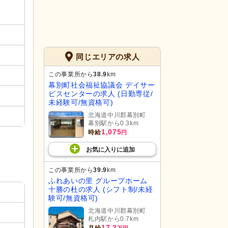
同じエリアの求人
この事業所から
38.9
km
幕別町社会福祉協議会 デイサー
ビスセンターの求人 (日勤専従/
未経験可/無資格可)
北海道中川郡幕別町
幕別駅から0.3km
1,075
時給
円
お気に入り
に
追加
この事業所から
39.9
km
ふれあいの里 グループホーム
十勝の杜の求人 (シフト制/未経
験可/無資格可)
北海道中川郡幕別町
札内駅から0.7km
17.3
月給
万円