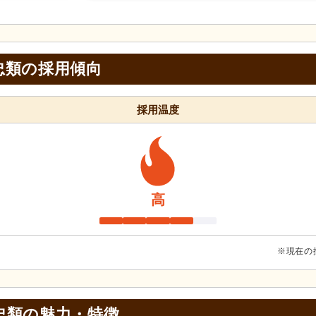
忠類の採用傾向
採用温度
高
※現在の
忠類の
魅力・特徴