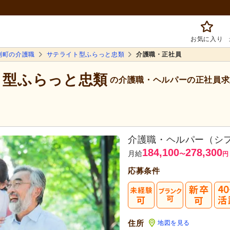
お気に入り
別町の介護職
サテライト型ふらっと忠類
介護職・正社員
ト型ふらっと忠類
の介護職・ヘルパーの正社員求
介護職・ヘルパー（シ
184,100
278,300
月給
〜
円
応募条件
住所
地図を見る