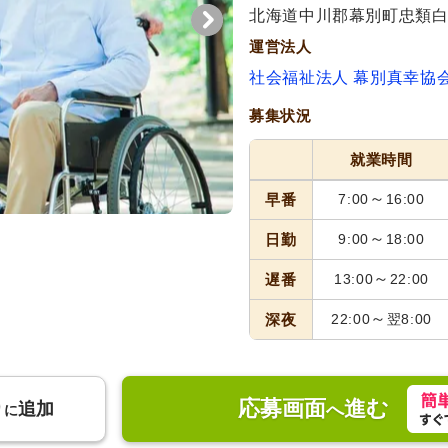
代活躍
北海道中川郡幕別町忠類白銀
運営法人
社会福祉法人 幕別真幸協
募集状況
就業時間
～
早番
7:00
16:00
～
日勤
9:00
18:00
～
遅番
13:00
22:00
～
深夜
22:00
翌8:00
応募画面
進む
り
追加
へ
に