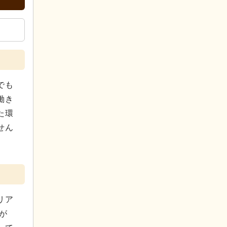
でも
働き
た環
せん
リア
が