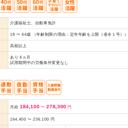
40
50
60
介護福祉士、自動車免許
代活躍
代活躍
18 〜 64歳 （年齢制限の理由：定年年齢を上限（省令１号）
高校以上
あり 6ヵ月
試用期間中の労働条件変更なし
184,100
278,300
月給
〜
円
164,400
〜
236,100
円