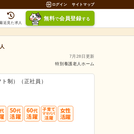
ログイン
サイトマップ
無料
会員登録
で
する
最近見た求人
人
7月28日更新
特別養護老人ホーム
フト制）（正社員）
40
50
60