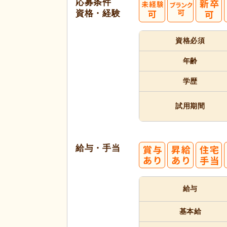
応募条件
資格・経験
資格必須
代活躍
年齢
学歴
試用期間
給与・手当
給与
基本給