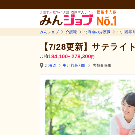
介護求人数No.1
介護･医療求人サイト
みんジョブ
介護職
北海道の介護職
中川郡幕
【7/28更新】サテライ
月給
184,100
278,300
〜
円
北海道
中川郡幕別町
忠類白銀町