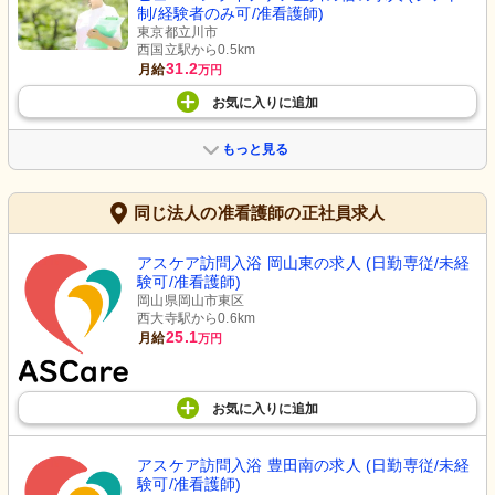
制/経験者のみ可/准看護師)
東京都立川市
西国立駅から0.5km
31.2
月給
万円
お気に入り
に
追加
もっと見る
同じ法人の准看護師の正社員求人
アスケア訪問入浴 岡山東の求人 (日勤専従/未経
験可/准看護師)
岡山県岡山市東区
西大寺駅から0.6km
25.1
月給
万円
お気に入り
に
追加
アスケア訪問入浴 豊田南の求人 (日勤専従/未経
験可/准看護師)