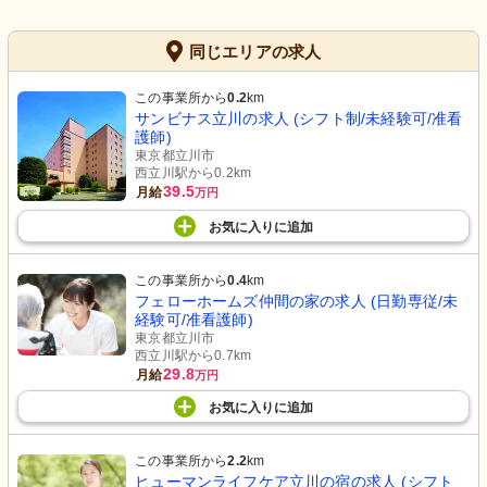
同じエリアの求人
この事業所から
0.2
km
サンビナス立川の求人 (シフト制/未経験可/准看
護師)
東京都立川市
西立川駅から0.2km
39.5
月給
万円
お気に入り
に
追加
この事業所から
0.4
km
フェローホームズ仲間の家の求人 (日勤専従/未
経験可/准看護師)
東京都立川市
西立川駅から0.7km
29.8
月給
万円
お気に入り
に
追加
この事業所から
2.2
km
ヒューマンライフケア立川の宿の求人 (シフト