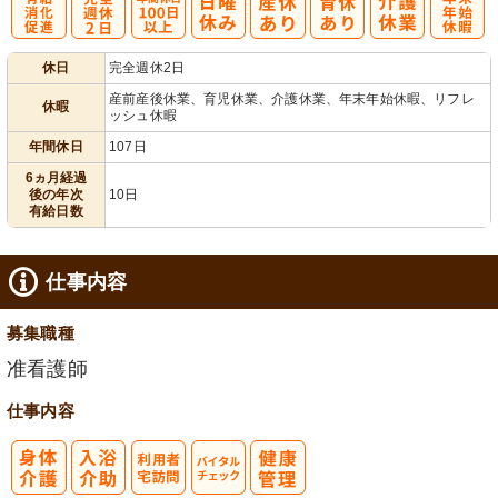
有
完
年間休日
年
休日
完全週休2日
給消化促進
全週休2日
100日以上
末年始休暇
産前産後休業、育児休業、介護休業、年末年始休暇、リフレ
休暇
ッシュ休暇
年間休日
107日
6ヵ月経過
後の年次
10日
有給日数
仕事内容
募集職種
准看護師
仕事内容
利
バイタルチェ