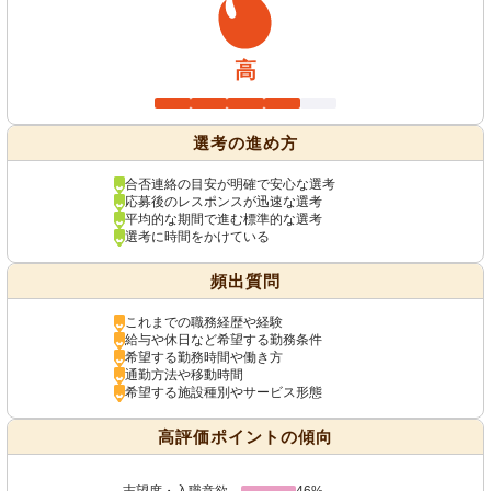
高
選考の進め方
合否連絡の目安が明確で安心な選考
応募後のレスポンスが迅速な選考
平均的な期間で進む標準的な選考
選考に時間をかけている
頻出質問
これまでの職務経歴や経験
給与や休日など希望する勤務条件
希望する勤務時間や働き方
通勤方法や移動時間
希望する施設種別やサービス形態
高評価ポイントの傾向
志望度・入職意欲
46%