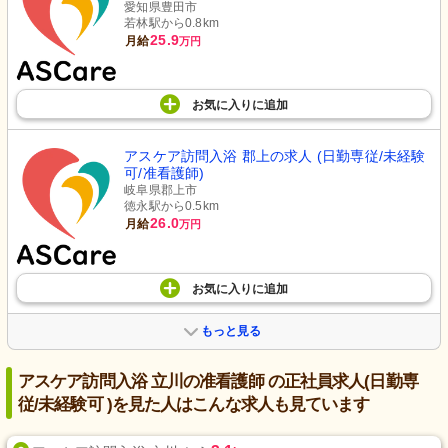
愛知県豊田市
若林駅から0.8km
25.9
月給
万円
お気に入り
に
追加
アスケア訪問入浴 郡上の求人 (日勤専従/未経験
可/准看護師)
岐阜県郡上市
徳永駅から0.5km
26.0
月給
万円
お気に入り
に
追加
もっと見る
アスケア訪問入浴 立川の准看護師 の正社員求人(日勤専
従/未経験可 )を見た人はこんな求人も見ています