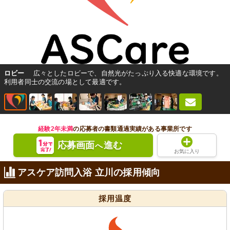
ロビー
広々としたロビーで、自然光がたっぷり入る快適な環境です。
利用者同士の交流の場として最適です。
経験2年未満
の応募者の書類通過実績がある事業所です
応募画面
進む
へ
お気に入り
アスケア訪問入浴 立川の採用傾向
採用温度