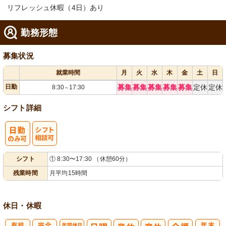
リフレッシュ休暇（4日）あり
勤務形態
募集状況
就業時間
月
火
水
木
金
土
日
日勤
募集
募集
募集
募集
募集
定休
定休
8:30
17:30
～
シフト詳細
シ
シフト
① 8:30〜17:30 （休憩60分）
フト相談可
残業時間
月平均15時間
休日・休暇