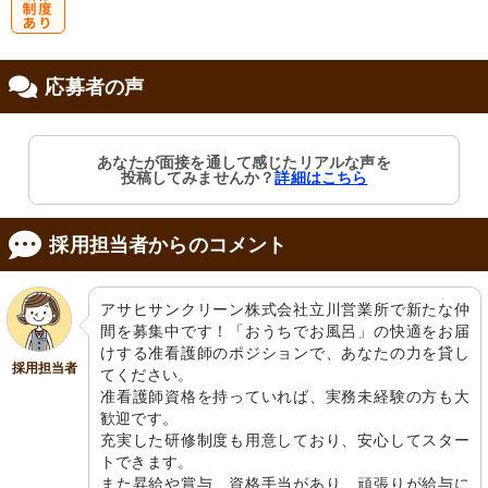
研
応募者の声
修制度あり
あなたが面接を通して感じたリアルな声を
投稿してみませんか？
詳細はこちら
採用担当者からのコメント
アサヒサンクリーン株式会社立川営業所で新たな仲
間を募集中です！「おうちでお風呂」の快適をお届
けする准看護師のポジションで、あなたの力を貸し
採用担当者
てください。

准看護師資格を持っていれば、実務未経験の方も大
歓迎です。

充実した研修制度も用意しており、安心してスター
トできます。

また昇給や賞与、資格手当があり、頑張りが給与に