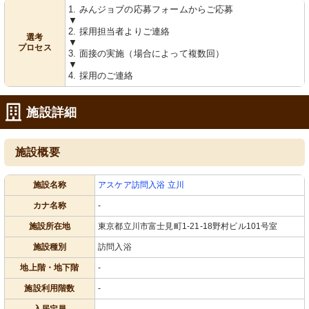
1. みんジョブの応募フォームからご応募
▼
2. 採用担当者よりご連絡
選考
▼
プロセス
3. 面接の実施（場合によって複数回）
▼
4. 採用のご連絡
施設詳細
施設概要
施設名称
アスケア訪問入浴 立川
カナ名称
-
施設所在地
東京都立川市富士見町1-21-18野村ビル101号室
施設種別
訪問入浴
地上階・地下階
-
施設利用階数
-