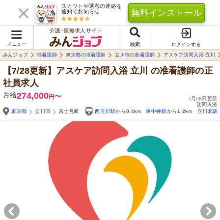
スカウトや選考の連絡を
無料インストール
通知でお知らせ
介護･医療求人サイト
メニュー
検索
ログインする
みんジョブ
准看護師
東京都の准看護師
立川市の准看護師
アスケア訪問入浴 立川
【7/28更新】アスケア訪問入浴 立川
の准看護師の正
社員求人
月給
274,000
〜
円
7月28日更新
訪問入浴
東京都
立川市
富士見町
西立川駅
から0.4km
東中神駅
から1.2km
立川北駅