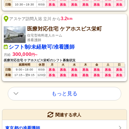
日勤
10:30
～
19:30
60
分
募集
募集
募集
募集
募集
募集
募集
3.2
アスケア訪問入浴 立川 から
km
医療対応住宅 ケアホスピス栄町
住宅型有料老人ホーム
准看護師
シフト制/未経験可/准看護師
300,000
月給
円
〜
医療対応住宅 ケアホスピス栄町のシフト募集状況
就業時間
休憩
月
火
水
木
金
土
日
日勤
9:00
～
18:00
60
分
募集
募集
募集
募集
募集
募集
募集
夜勤
17:15
～
翌9:15
120
分
募集
募集
募集
募集
募集
募集
募集
もっと見る
関連する求人
東京都の准看護師