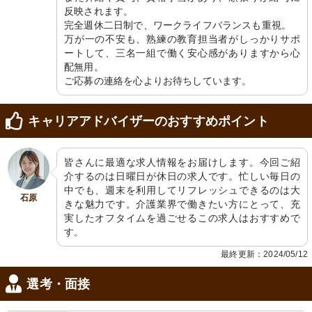
反映されます。

完全週休二日制で、ワークライフバランスも重視。

万が一の不安も、熟練の教育担当者がしっかりサポ
ートして、三名一組で働く安心感がありますから心
配無用。

ご応募の連絡を心よりお待ちしています。
キャリアアドバイザーのおすすめポイント
皆さんに最適な求人情報をお届けします。今回ご紹
介するのは日曜日が休日の求人です。忙しい毎日の
中でも、週末を利用してリフレッシュできるのは大
石原
きな魅力です。介護業界で働きたい方にとって、充
実したオフタイムを過ごせるこの求人はおすすめで
す。
最終更新：2024/05/12
選考・面接