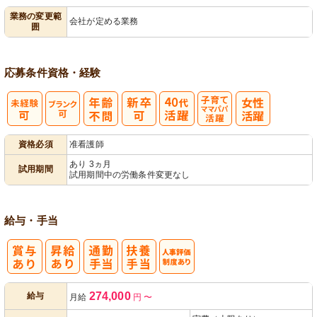
業務の変更範
会社が定める業務
囲
用者宅訪問
ック
応募条件
資格・経験
子育てママパ
資格必須
准看護師
パ活躍
あり 3ヵ月
試用期間
試用期間中の労働条件変更なし
給与・手当
人事評価制度
274,000
給与
月給
円
〜
あり