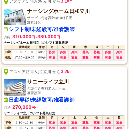
3.1
アスケア訪問入浴 立川 から
km
ナーシングホーム日和立川
サービス付き高齢者向け住宅
准看護師
シフト制/未経験可/准看護師
310,000
330,000
月給
円
円
〜
ナーシングホーム日和立川のシフト募集状況
就業時間
休憩
月
火
水
木
金
土
日
日勤
9:00
～
18:00
60
分
募集
募集
募集
募集
募集
募集
募集
夜勤
17:30
～
翌9:30
180
分
募集
募集
募集
募集
募集
募集
募集
3.2
アスケア訪問入浴 立川 から
km
サニーライフ立川
介護付き有料老人ホーム
准看護師
日勤専従/未経験可/准看護師
270,000
月給
円
〜
サニーライフ立川のシフト募集状況
就業時間
休憩
月
火
水
木
金
土
日
早番
7:30
～
16:30
60
分
募集
募集
募集
募集
募集
募集
募集
日勤
8:30
～
17:30
60
分
募集
募集
募集
募集
募集
募集
募集