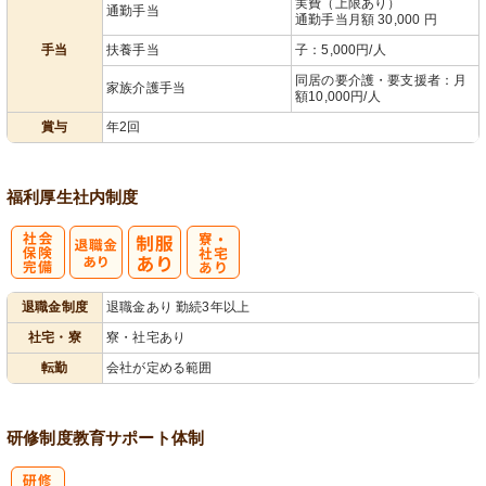
実費（上限あり）
通勤手当
通勤手当月額 30,000 円
手当
扶養手当
子：5,000円/人
同居の要介護・要支援者：月
家族介護手当
額10,000円/人
賞与
年2回
福利厚生
社内制度
社
寮・
退職金制度
退職金あり 勤続3年以上
会保険完備
社宅あり
社宅・寮
寮・社宅あり
転勤
会社が定める範囲
研修制度
教育
サポート体制