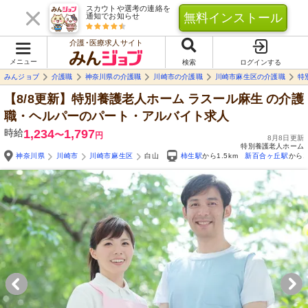
スカウトや選考の連絡を
無料インストール
通知でお知らせ
介護･医療求人サイト
メニュー
検索
ログインする
みんジョブ
介護職
神奈川県の介護職
川崎市の介護職
川崎市麻生区の介護職
特
【8/8更新】特別養護老人ホーム ラスール麻生
の介護
職・ヘルパーのパート・アルバイト求人
時給
1,234
1,797
〜
円
8月8日更新
特別養護老人ホーム
神奈川県
川崎市
川崎市麻生区
白山
柿生駅
から1.5km
新百合ヶ丘駅
から1