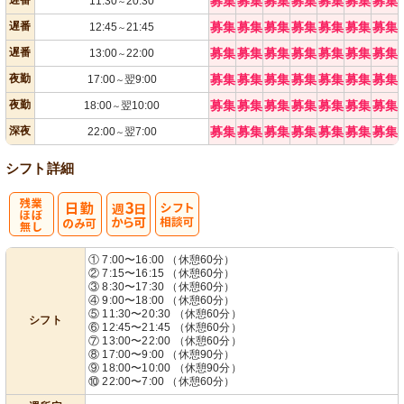
遅番
募集
募集
募集
募集
募集
募集
募集
11:30
20:30
～
遅番
募集
募集
募集
募集
募集
募集
募集
12:45
21:45
～
遅番
募集
募集
募集
募集
募集
募集
募集
13:00
22:00
～
夜勤
募集
募集
募集
募集
募集
募集
募集
17:00
翌9:00
～
夜勤
募集
募集
募集
募集
募集
募集
募集
18:00
翌10:00
～
深夜
募集
募集
募集
募集
募集
募集
募集
22:00
翌7:00
～
シフト詳細
残
週
シ
① 7:00〜16:00 （休憩60分）
② 7:15〜16:15 （休憩60分）
業ほぼなし
3日から可
フト相談可
③ 8:30〜17:30 （休憩60分）
④ 9:00〜18:00 （休憩60分）
⑤ 11:30〜20:30 （休憩60分）
シフト
⑥ 12:45〜21:45 （休憩60分）
⑦ 13:00〜22:00 （休憩60分）
⑧ 17:00〜9:00 （休憩90分）
⑨ 18:00〜10:00 （休憩90分）
⑩ 22:00〜7:00 （休憩60分）