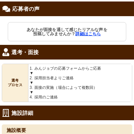
応募者の声
修制度あり
あなたが面接を通して感じたリアルな声を
投稿してみませんか？
詳細はこちら
選考・面接
1. みんジョブの応募フォームからご応募
▼
2. 採用担当者よりご連絡
選考
▼
プロセス
3. 面接の実施（場合によって複数回）
▼
4. 採用のご連絡
施設詳細
施設概要