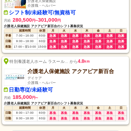
介護老人保健施設
介護職・ヘルパー
シフト制/未経験可/無資格可
280,500
301,000
月給
円
円
〜
介護老人保健施設 アクアピア新百合のシフト募集状況
就業時間
休憩
月
火
水
木
金
土
日
早番
7:00
～
16:00
60
分
急募
急募
急募
急募
急募
急募
急募
日勤
9:00
～
18:00
60
分
急募
急募
急募
急募
急募
急募
急募
夜勤
17:00
～
翌10:00
150
分
急募
急募
急募
急募
急募
急募
急募
4.8
特別養護老人ホーム ラスール... から
km
介護老人保健施設 アクアピア新百合
デイケア
介護職・ヘルパー
日勤専従/未経験可
185,000
月給
円
〜
介護老人保健施設 アクアピア新百合のシフト募集状況
就業時間
休憩
月
火
水
木
金
土
日
日勤
8:00
～
17:00
60
分
募集
募集
募集
募集
募集
募集
募集
日勤
9:00
～
18:00
60
分
募集
募集
募集
募集
募集
募集
募集