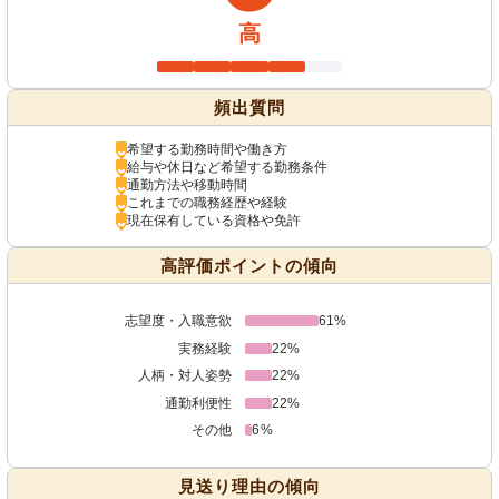
高
頻出質問
希望する勤務時間や働き方
給与や休日など希望する勤務条件
通勤方法や移動時間
これまでの職務経歴や経験
現在保有している資格や免許
高評価ポイントの傾向
志望度・入職意欲
61%
実務経験
22%
人柄・対人姿勢
22%
通勤利便性
22%
その他
6%
見送り理由の傾向