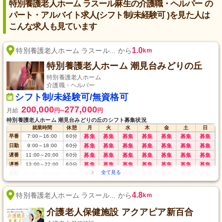
特別養護老人ホーム ラスール麻生の介護職・ヘルパー の
パート・アルバイト求人(シフト制/未経験可 )を見た人は
こんな求人も見ています
1.0
特別養護老人ホーム ラスール... から
km
特別養護老人ホーム 潮見台みどりの丘
特別養護老人ホーム
介護職・ヘルパー
シフト制/未経験可/無資格可
200,000
277,000
月給
円
円
〜
特別養護老人ホーム 潮見台みどりの丘のシフト募集状況
就業時間
休憩
月
火
水
木
金
土
日
早番
7:00
～
16:00
60
分
募集
募集
募集
募集
募集
募集
募集
日勤
9:00
～
18:00
60
分
募集
募集
募集
募集
募集
募集
募集
遅番
11:00
～
20:00
60
分
募集
募集
募集
募集
募集
募集
募集
遅番
13:00
～
22:00
60
分
募集
募集
募集
募集
募集
募集
募集
夜勤
16:00
～
翌10:00
60
分
募集
募集
募集
募集
募集
募集
募集
深夜
22:00
～
翌7:00
60
分
募集
募集
募集
募集
募集
募集
募集
4.8
特別養護老人ホーム ラスール... から
km
介護老人保健施設 アクアピア新百合