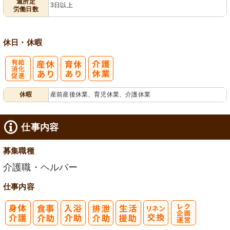
週所定
3日以上
労働日数
休日・休暇
有
休暇
産前産後休業、育児休業、介護休業
給消化促進
仕事内容
募集職種
介護職・ヘルパー
仕事内容
レク企画・運