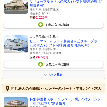
サリューブルあさおの求人 (シフト制/未経験可/
無資格可)
神奈川県川崎市麻生区
柿生駅から1.9km
1,225
時給
円
お気に入り
に
追加
この事業所から
2.1
km
ヒューマンライフケア新百合ヶ丘グループホー
ムの求人 (シフト制/未経験可/無資格可)
神奈川県川崎市麻生区
新百合ヶ丘駅から0.6km
24.5
月給
万円
お気に入り
に
追加
もっと見る
同じ法人の介護職・ヘルパーのパート・アルバイト求人
特別養護老人ホーム ラスール掛川の求人 (シフ
ト制/未経験可/無資格可)