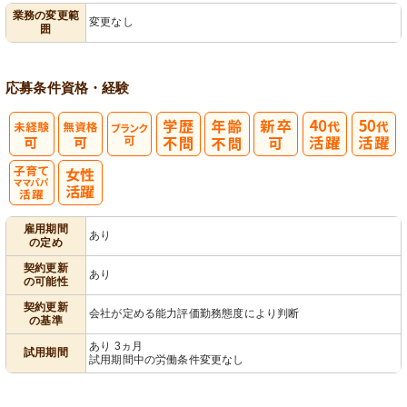
業務の変更範
変更なし
囲
営
応募条件
資格・経験
子育てママパ
雇用期間
あり
の定め
パ活躍
契約更新
あり
の可能性
契約更新
会社が定める能力評価勤務態度により判断
の基準
あり 3ヵ月
試用期間
試用期間中の労働条件変更なし