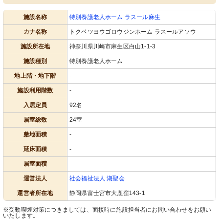
施設名称
特別養護老人ホーム ラスール麻生
カナ名称
トクベツヨウゴロウジンホーム ラスールアソウ
施設所在地
神奈川県川崎市麻生区白山1-1-3
施設種別
特別養護老人ホーム
地上階・地下階
-
施設利用階数
-
入居定員
92名
居室総数
24室
敷地面積
-
延床面積
-
居室面積
-
運営法人
社会福祉法人 湖聖会
運営者所在地
静岡県富士宮市大鹿窪143-1
※受動喫煙対策につきましては、面接時に施設担当者にお問い合わせをお願い
いたします。