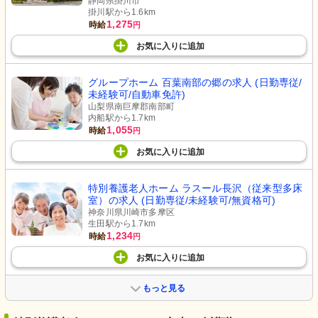
静岡県掛川市
掛川駅から1.6km
1,275
時給
円
お気に入り
に
追加
グループホーム 百葉南部の郷の求人 (日勤専従/
未経験可/自動車免許)
山梨県南巨摩郡南部町
内船駅から1.7km
1,055
時給
円
お気に入り
に
追加
特別養護老人ホーム ラスール長沢（従来型多床
室）の求人 (日勤専従/未経験可/無資格可)
神奈川県川崎市多摩区
生田駅から1.7km
1,234
時給
円
お気に入り
に
追加
もっと見る