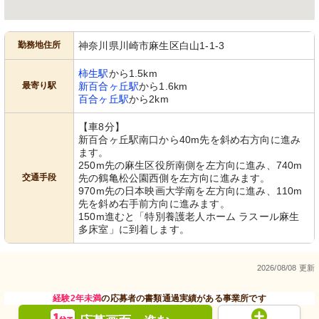
勤務地住所
神奈川県川崎市麻生区白山1-1-3
柿生駅
から1.5km
最寄り駅
新百合ヶ丘駅
から1.6km
百合ヶ丘駅
から2km
【車8分】
新百合ヶ丘駅南口から40m先を斜め右方向に進み
ます。
250m先の麻生区役所南側を左方向に進み、740m
交通手段
先の鶴亀松公園西側を左方向に進みます。
970m先の日本映画大学南を左方向に進み、110m
先を斜め右手前方向に進みます。
150m進むと「特別養護老人ホーム ラスール麻生
多床室」に到着します。
2026/08/08 更新
経験2年未満
の応募者の書類通過実績がある事業所です