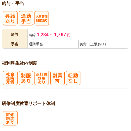
給与・手当
人事評価制度
1,234
1,797
給与
時給
〜
円
あり
手当
通勤手当
実費（上限あり）
福利厚生
社内制度
社
正社員登用あ
会保険完備
り
研修制度
教育
サポート体制
研