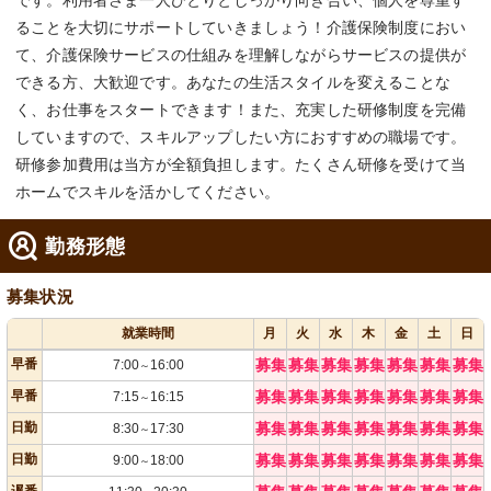
です。利用者さま一人ひとりとしっかり向き合い、個人を尊重す
ることを大切にサポートしていきましょう！介護保険制度におい
て、介護保険サービスの仕組みを理解しながらサービスの提供が
できる方、大歓迎です。あなたの生活スタイルを変えることな
く、お仕事をスタートできます！また、充実した研修制度を完備
していますので、スキルアップしたい方におすすめの職場です。
研修参加費用は当方が全額負担します。たくさん研修を受けて当
ホームでスキルを活かしてください。
勤務形態
募集状況
就業時間
月
火
水
木
金
土
日
早番
募集
募集
募集
募集
募集
募集
募集
7:00
16:00
～
早番
募集
募集
募集
募集
募集
募集
募集
7:15
16:15
～
日勤
募集
募集
募集
募集
募集
募集
募集
8:30
17:30
～
日勤
募集
募集
募集
募集
募集
募集
募集
9:00
18:00
～