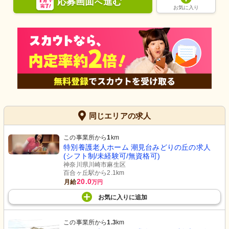
応募画面
進む
へ
お気に入り
同じエリアの求人
この事業所から
1
km
特別養護老人ホーム 潮見台みどりの丘の求人
(シフト制/未経験可/無資格可)
神奈川県川崎市麻生区
百合ヶ丘駅から2.1km
20.0
月給
万円
お気に入り
に
追加
この事業所から
1.3
km