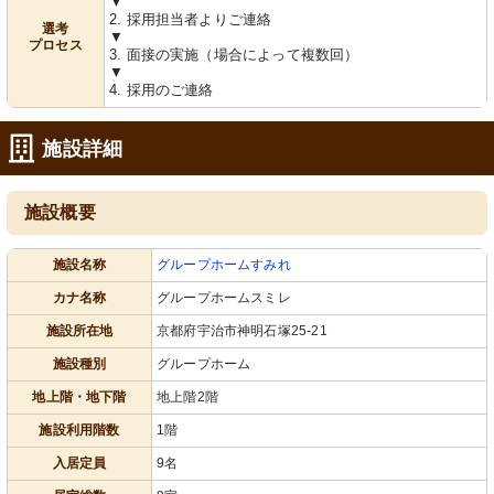
▼
2. 採用担当者よりご連絡
選考
▼
プロセス
3. 面接の実施（場合によって複数回）
▼
4. 採用のご連絡
施設詳細
施設概要
施設名称
グループホームすみれ
カナ名称
グループホームスミレ
施設所在地
京都府宇治市神明石塚25-21
施設種別
グループホーム
地上階・地下階
地上階2階
施設利用階数
1階
入居定員
9名