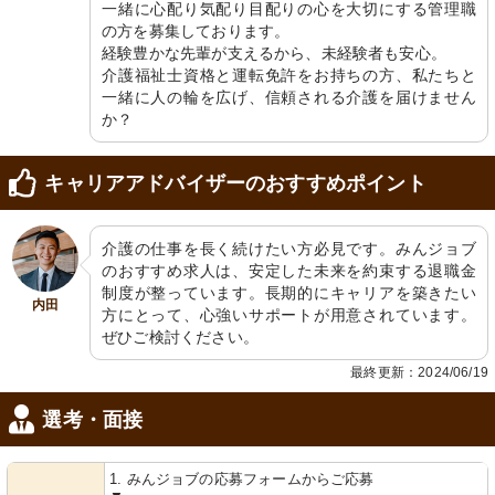
一緒に心配り気配り目配りの心を大切にする管理職
玄関
玄関
の方を募集しております。

明るく清潔感がある外観です。階段は
心地よい空間へ誘う案内板が、あなた
手すりがしっかりしており、安全面に
をお待ちしています。
経験豊かな先輩が支えるから、未経験者も安心。

配慮されています。
介護福祉士資格と運転免許をお持ちの方、私たちと
一緒に人の輪を広げ、信頼される介護を届けません
か？
キャリアアドバイザーのおすすめポイント
介護の仕事を長く続けたい方必見です。みんジョブ
のおすすめ求人は、安定した未来を約束する退職金
玄関
洗面台
制度が整っています。長期的にキャリアを築きたい
和やかな雰囲気のある通路に、緑のカ
清潔感あふれる洗面スペースです。
内田
ーペットが敷かれています。
日々の生活が快適に過ごせそうです。
方にとって、心強いサポートが用意されています。
ぜひご検討ください。
最終更新：2024/06/19
選考・面接
1. みんジョブの応募フォームからご応募