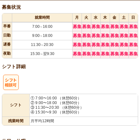
募集状況
就業時間
月
火
水
木
金
土
日
早番
募集
募集
募集
募集
募集
募集
募集
7:00
16:00
～
日勤
募集
募集
募集
募集
募集
募集
募集
9:00
18:00
～
遅番
募集
募集
募集
募集
募集
募集
募集
11:30
20:30
～
夜勤
募集
募集
募集
募集
募集
募集
募集
15:30
翌9:30
～
シフト詳細
シ
① 7:00〜16:00 （休憩60分）
② 9:00〜18:00 （休憩60分）
シフト
フト相談可
③ 11:30〜20:30 （休憩60分）
④ 15:30〜9:30 （休憩60分）
残業時間
月平均12時間