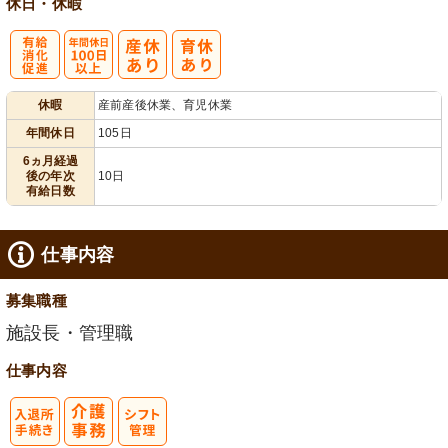
休日・休暇
有
年間休日
休暇
産前産後休業、育児休業
給消化促進
100日以上
年間休日
105日
6ヵ月経過
後の年次
10日
有給日数
仕事内容
募集職種
施設長・管理職
仕事内容
入