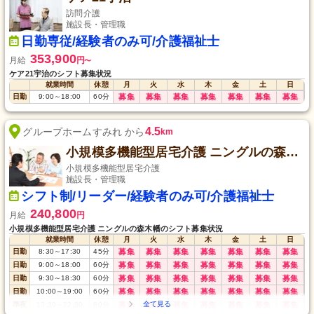
訪問介護
施設長・管理職
日勤専従/経験者のみ可/介護福祉士
353,900
月給
円
〜
ケア21宇治のシフト募集状況
就業時間
休憩
月
火
水
木
金
土
日
日勤
9:00
～
18:00
60
分
募集
募集
募集
募集
募集
募集
募集
4.5
グループホームすみれ から
km
小規模多機能型居宅介護 ニングルの森木幡
小規模多機能型居宅介護
施設長・管理職
シフト制/リーダー/経験者のみ可/介護福祉士
240,800
月給
円
小規模多機能型居宅介護 ニングルの森木幡のシフト募集状況
就業時間
休憩
月
火
水
木
金
土
日
日勤
8:30
～
17:30
45
分
募集
募集
募集
募集
募集
募集
募集
日勤
9:00
～
18:00
60
分
募集
募集
募集
募集
募集
募集
募集
日勤
9:30
～
18:30
60
分
募集
募集
募集
募集
募集
募集
募集
日勤
10:00
～
19:00
60
分
募集
募集
募集
募集
募集
募集
募集
準夜
13:30
～
22:30
60
分
募集
募集
募集
募集
募集
募集
募集