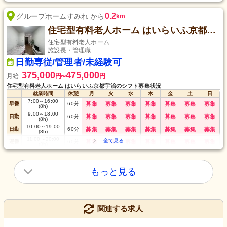
夜勤
17:00
～
翌10:00
60
分
募集
募集
募集
募集
募集
募集
募集
深夜
22:30
～
翌7:30
60
分
募集
募集
募集
募集
募集
募集
募集
0.2
グループホームすみれ から
km
住宅型有料老人ホーム はいらいふ京都宇治
住宅型有料老人ホーム
施設長・管理職
日勤専従/管理者/未経験可
375,000
475,000
月給
円
円
〜
住宅型有料老人ホーム はいらいふ京都宇治のシフト募集状況
就業時間
休憩
月
火
水
木
金
土
日
7:00
～
16:00
早番
60
分
募集
募集
募集
募集
募集
募集
募集
(8h)
9:00
～
18:00
日勤
60
分
募集
募集
募集
募集
募集
募集
募集
(8h)
10:00
～
19:00
日勤
60
分
募集
募集
募集
募集
募集
募集
募集
(8h)
11:00
～
20:00
遅番
60
分
募集
募集
募集
募集
募集
募集
募集
(8h)
12:00
～
21:00
遅番
60
分
募集
募集
募集
募集
募集
募集
募集
(8h)
7:00
～
21:00
長日
60
分
募集
募集
募集
募集
募集
募集
募集
もっと見る
(8h)
関連する求人