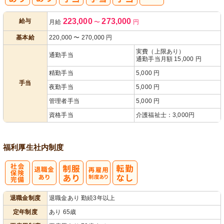
人事評価制度
223,000
273,000
給与
月給
〜
円
あり
基本給
220,000
〜
270,000
円
実費（上限あり）
通勤手当
通勤手当月額 15,000 円
精勤手当
5,000 円
手当
夜勤手当
5,000 円
管理者手当
5,000 円
資格手当
介護福祉士：3,000円
福利厚生
社内制度
社
再雇用制度あ
退職金制度
退職金あり 勤続3年以上
会保険完備
り
定年制度
あり 65歳