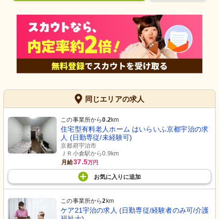
同じエリアの求人
この事業所から
0.2
km
住宅型有料老人ホーム はいらいふ京都宇治の求
人 (日勤専従/未経験可)
京都府宇治市
ＪＲ小倉駅から0.9km
37.5
月給
万円
お気に入り
に
追加
この事業所から
2
km
ケア21宇治の求人 (日勤専従/経験者のみ可/介護
福祉士)