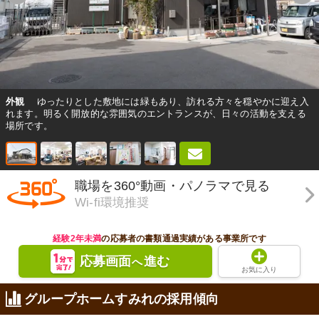
外観
ゆったりとした敷地には緑もあり、訪れる方々を穏やかに迎え入
れます。明るく開放的な雰囲気のエントランスが、日々の活動を支える
場所です。
職場を360°動画・パノラマで見る
Wi-fi環境推奨
経験2年未満
の応募者の書類通過実績がある事業所です
応募画面
進む
へ
お気に入り
グループホームすみれの採用傾向