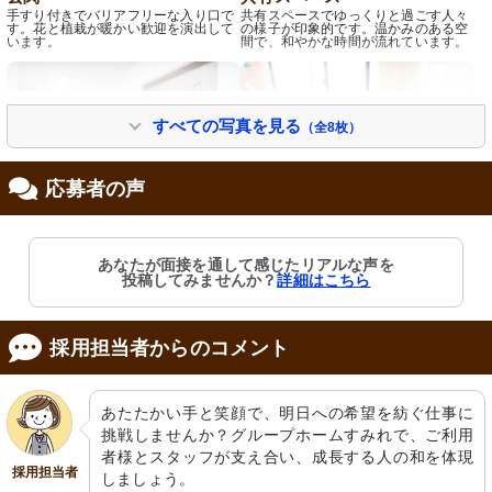
手すり付きでバリアフリーな入り口で
共有スペースでゆっくりと過ごす人々
す。花と植栽が暖かい歓迎を演出して
の様子が印象的です。温かみのある空
います。
間で、和やかな時間が流れています。
すべての写真を見る
（全8枚）
応募者の声
廊下
浴室
あなたが面接を通して感じたリアルな声を
明るい光が差し込む清潔感のある廊下
安全に配慮した手すりや座席が備わっ
投稿してみませんか？
詳細はこちら
です。使い勝手を考えた手すりが設置
ており、利用者の快適さを重視してい
されています。
ます。
採用担当者からのコメント
あたたかい手と笑顔で、明日への希望を紡ぐ仕事に
挑戦しませんか？グループホームすみれで、ご利用
者様とスタッフが支え合い、成長する人の和を体現
採用担当者
しましょう。
