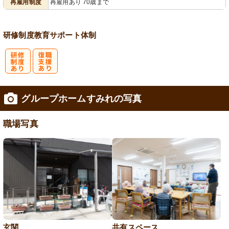
再雇用制度
再雇用あり 70歳まで
研修制度
教育
サポート体制
研
復
グループホームすみれの写真
修制度あり
職支援あり
職場写真
玄関
共有スペース