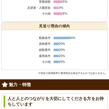
実務経験
29%
志望度・入職意欲
14%
その他
29%
見送り理由の傾向
勤務条件
60%
資格要件
20%
経験要件
20%
雇用条件
20%
その他
20%
※現在の採用基準や選考状況を保証するものではありません。
魅力・特徴
人と人とのつながりを大切にしてくださる方をお待
ちしています