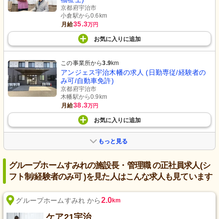
京都府宇治市
小倉駅から0.6km
35.3
月給
万円
お気に入り
に
追加
この事業所から
3.9
km
アンジェス宇治木幡の求人 (日勤専従/経験者の
み可/自動車免許)
京都府宇治市
木幡駅から0.9km
38.3
月給
万円
お気に入り
に
追加
もっと見る
グループホームすみれの施設長・管理職 の正社員求人(シ
フト制/経験者のみ可 )を見た人はこんな求人も見ています
2.0
グループホームすみれ から
km
ケア21宇治