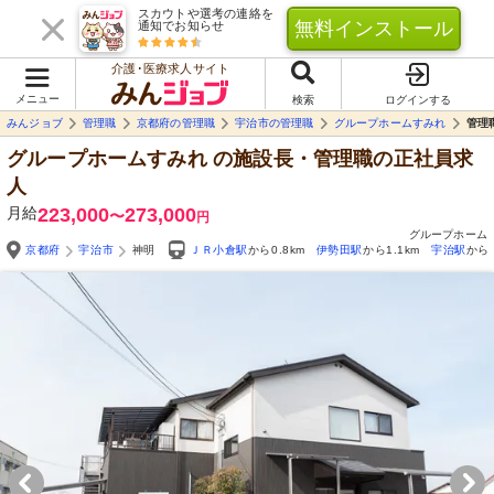
スカウトや選考の連絡を
無料インストール
通知でお知らせ
介護･医療求人サイト
メニュー
検索
ログインする
みんジョブ
管理職
京都府の管理職
宇治市の管理職
グループホームすみれ
管理
グループホームすみれ
の施設長・管理職の正社員求
人
月給
223,000
273,000
〜
円
グループホーム
京都府
宇治市
神明
ＪＲ小倉駅
から0.8km
伊勢田駅
から1.1km
宇治駅
から1
Yo
自由