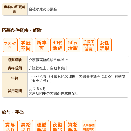
業務の変更範
会社が定める業務
囲
退所手続き
応募条件
資格・経験
子育てママパ
必要経験
介護職実務経験５年以上
パ活躍
資格必須
介護福祉士、自動車免許
18 〜 64歳 （年齢制限の理由：労働基準法等による年齢制限
年齢
（省令２号））
あり 6ヵ月
試用期間
試用期間中の労働条件変更なし
給与・手当