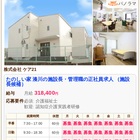
パノラマ
株式会社 ケア21
たのしい家 湊川の施設長・管理職の正社員求人 （施設
長候補）
318,400
給与
月給
円
応募要件
必須: 介護福祉士
歓迎: 認知症介護実践者研修
就業時間
休憩
月
火
水
木
金
土
日
募集
募集
募集
募集
募集
募集
募集
早番
7:30
17:00
60分
～
募集
募集
募集
募集
募集
募集
募集
日勤
9:30
18:30
60分
～