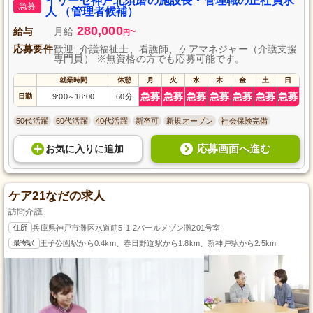
イリーゼ神戸北須磨の施設長・管理職の正社員求
急募
人 （管理者候補）
280,000
給与
月給
~
円
応募要件
歓迎: 介護福祉士、看護師、ケアマネジャー（介護支援
専門員） ※無資格の方でも応募可能です。
就業時間
休憩
月
火
水
木
金
土
日
急募
急募
急募
急募
急募
急募
急募
日勤
9:00
18:00
60分
～
50代活躍
60代活躍
40代活躍
新卒可
新規オープン
社会保険完備
応募画面へ進む
お気に入り
に
追加
ケア21なだの求人
訪問介護
住所
兵庫県神戸市灘区水道筋5-1-2パールメゾン灘201号室
最寄駅
王子公園駅から0.4km、春日野道駅から1.8km、新神戸駅から2.5km