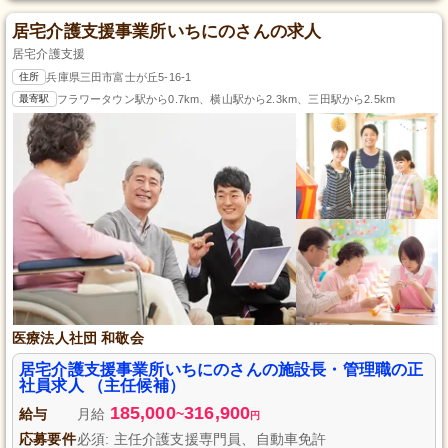
居宅介護支援事業所いちにのさんの求人
居宅介護支援
住所
兵庫県三田市富士が丘5-16-1
最寄駅
フラワータウン駅から0.7km、横山駅から2.3km、三田駅から2.5km
医療法人社団 和敬会
居宅介護支援事業所いちにのさんの施設長・管理職の正
社員求人 （主任候補）
185,000
316,900
給与
月給
~
円
応募要件
必須: 主任介護支援専門員、自動車免許