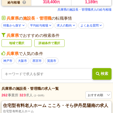
318,400
1,189
円
円
給与相場
兵庫県の施設長・管理職求人の給与相場
兵庫県
の
施設長・管理職
の転職事情
特集から探す
平均給与相場
求人の動向
よくある質問
兵庫県
でおすすめの検索条件
地域で選択
詳細条件で選択
兵庫県
で人気の条件
神戸市
大阪市
西宮市
箕面市
検索
兵庫県
の
施設長・管理職
の求人一覧
262
事業所
323
求人
おすすめ順
(1~30件)
住宅型有料老人ホーム こころ・そら伊丹昆陽南の求人
住宅型有料老人ホーム