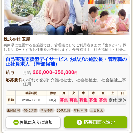
株式会社 玉屋
兵庫県に位置する当施設では、管理職としてご利用者さまの「生きがい」探
しをサポートするお仕事をお任せします。介護福祉士・社会福祉士・社会福
祉主事任用の資格をお持ちであれば、未経験の方でも大歓迎です。レクリエ
ーションや機能訓練など、多彩なサービスを提供しており、職員一人ひとり
自己実現支援型デイサービス お結びの施設長・管理職の
の成長をしっかりと支援する昇給制度も整っています。あなたの熱意と頑張
正社員求人 （幹部候補）
りが人々の笑顔を生み出すことに繋がる、やりがいのある職場です。
260,000
350,000
給与
月給
~
円
応募要件
いずれか必須: 介護福祉士、社会福祉士、社会福祉主事
任用
就業時間
休憩
月
火
水
木
金
土
日
募集
募集
募集
募集
募集
定休
定休
日勤
8:30
17:30
60分
～
未経験可
40代活躍
学歴不問
50代活躍
年齢不問
土日休み
応募画面へ進む
お気に入り
に
追加