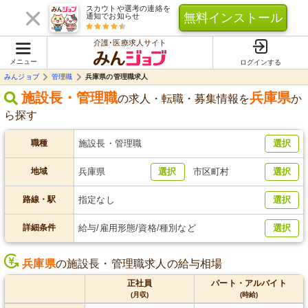
スカウトや選考の連絡を
無料インストール
通知でお知らせ
介護･医療求人サイト
メニュー
ログインする
みんジョブ
管理職
兵庫県の管理職求人
施設長・管理職
兵庫県
の求人・転職・募集情報を
か
ら探す
職種
施設長・管理職
選択
地域
兵庫県
選択
市区町村
選択
路線・駅
指定なし
選択
詳細条件
給与/雇用形態/資格/種別など
選択
兵庫県
の施設長・管理職求人の給与相場
正社員
パート・アルバイト
(月収)
(時給)