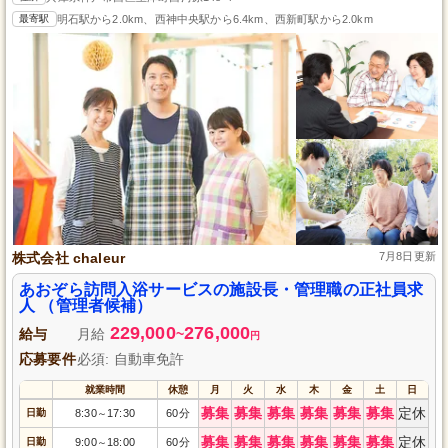
最寄駅
明石駅から2.0km、西神中央駅から6.4km、西新町駅から2.0km
株式会社 chaleur
7月8日更新
あおぞら訪問入浴サービスの施設長・管理職の正社員求
人 （管理者候補）
229,000
276,000
給与
月給
~
円
応募要件
必須: 自動車免許
就業時間
休憩
月
火
水
木
金
土
日
募集
募集
募集
募集
募集
募集
定休
日勤
8:30
17:30
60分
～
募集
募集
募集
募集
募集
募集
定休
日勤
9:00
18:00
60分
～