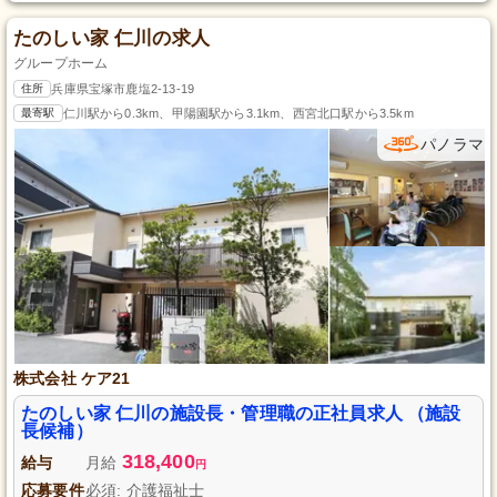
たのしい家 仁川の求人
グループホーム
住所
兵庫県宝塚市鹿塩2-13-19
最寄駅
仁川駅から0.3km、甲陽園駅から3.1km、西宮北口駅から3.5km
パノラマ
株式会社 ケア21
たのしい家 仁川の施設長・管理職の正社員求人 （施設
長候補）
318,400
給与
月給
円
応募要件
必須: 介護福祉士