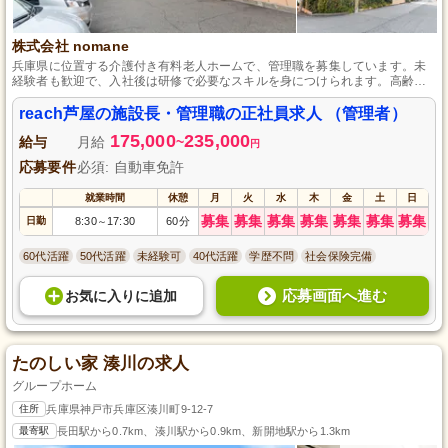
株式会社 nomane
兵庫県に位置する介護付き有料老人ホームで、管理職を募集しています。未
経験者も歓迎で、入社後は研修で必要なスキルを身につけられます。高齢者
が安心して生活できるサポートを行い、地域の信頼を集めています。やる気
があればご応募ください。
reach芦屋の施設長・管理職の正社員求人 （管理者）
175,000
235,000
給与
月給
~
円
応募要件
必須: 自動車免許
就業時間
休憩
月
火
水
木
金
土
日
募集
募集
募集
募集
募集
募集
募集
日勤
8:30
17:30
60分
～
60代活躍
50代活躍
未経験可
40代活躍
学歴不問
社会保険完備
応募画面へ進む
お気に入り
に
追加
たのしい家 湊川の求人
グループホーム
住所
兵庫県神戸市兵庫区湊川町9-12-7
最寄駅
長田駅から0.7km、湊川駅から0.9km、新開地駅から1.3km