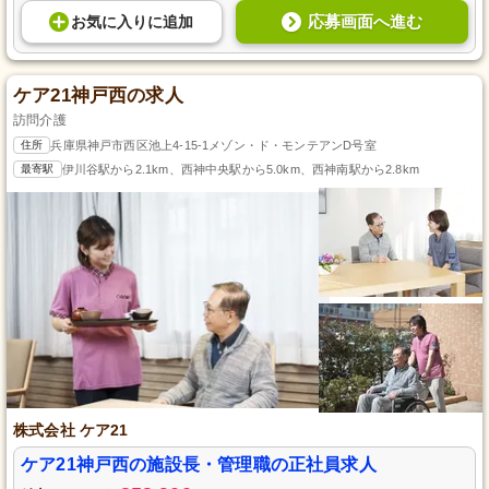
応募画面へ進む
お気に入り
に
追加
ケア21神戸西の求人
訪問介護
住所
兵庫県神戸市西区池上4-15-1メゾン・ド・モンテアンD号室
最寄駅
伊川谷駅から2.1km、西神中央駅から5.0km、西神南駅から2.8km
株式会社 ケア21
ケア21神戸西の施設長・管理職の正社員求人