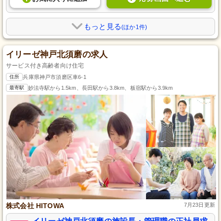
もっと見る
(ほか1件)
イリーゼ神戸北須磨の求人
サービス付き高齢者向け住宅
住所
兵庫県神戸市須磨区車6-1
最寄駅
妙法寺駅から1.5km、長田駅から3.8km、板宿駅から3.9km
株式会社 HITOWA
7月23日更新