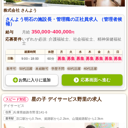
株式会社 さんよう
さんよう明石の施設長・管理職の正社員求人 （管理者候
補）
350,000
400,000
給与
月給
~
円
応募要件
いずれか必須: 介護福祉士、社会福祉士、精神保健福祉
士
就業時間
休憩
月
火
水
木
金
土
日
募集
募集
募集
募集
募集
募集
募集
日勤
9:00
18:00
60分
～
新卒可
50代活躍
未経験可
学歴不問
60代活躍
40代活躍
応募画面へ進む
お気に入り
に
追加
星の子 デイサービス野里の求人
スピード対応
デイサービス
住所
兵庫県姫路市野里141-6
最寄駅
京口駅から0.7km、姫路駅から2.2km、山陽姫路駅から2.3km