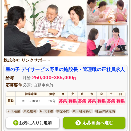
株式会社 リンクサポート
星の子 デイサービス野里の施設長・管理職の正社員求人
250,000
385,000
給与
月給
~
円
応募要件
必須: 自動車免許
就業時間
休憩
月
火
水
木
金
土
日
募集
募集
募集
募集
募集
募集
募集
日勤
9:00
18:00
60分
～
50代活躍
未経験可
40代活躍
学歴不問
寮・社宅あり
社会保険完備
応募画面へ進む
お気に入り
に
追加