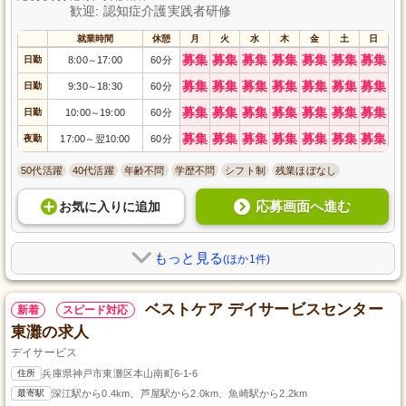
歓迎: 認知症介護実践者研修
就業時間
休憩
月
火
水
木
金
土
日
募集
募集
募集
募集
募集
募集
募集
日勤
8:00
17:00
60分
～
募集
募集
募集
募集
募集
募集
募集
日勤
9:30
18:30
60分
～
募集
募集
募集
募集
募集
募集
募集
日勤
10:00
19:00
60分
～
募集
募集
募集
募集
募集
募集
募集
夜勤
17:00
翌10:00
60分
～
50代活躍
40代活躍
年齢不問
学歴不問
シフト制
残業ほぼなし
応募画面へ進む
お気に入り
に
追加
もっと見る
(ほか1件)
ベストケア デイサービスセンター
新着
スピード対応
東灘の求人
デイサービス
住所
兵庫県神戸市東灘区本山南町6-1-6
最寄駅
深江駅から0.4km、芦屋駅から2.0km、魚崎駅から2.2km