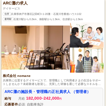
ARC灘の求人
デイサービス
住所
兵庫県神戸市灘区記田町3-1-20灘・石屋川壱番館ハウス102
最寄駅
石屋川駅から0.2km、御影駅から1.3km、住吉駅から1.5km
株式会社 nomane
兵庫県に位置するデイサービスで、管理職として利用者さまの生活をサポー
トしませんか？未経験者も歓迎し、充実した研修を通じて必要なスキルを身
につけることができます。利用者さまが安心して過ごせるような温かなサー
ビスを提供しており、社会貢献にも繋がるやりがいのある仕事です。
ARC灘の施設長・管理職の正社員求人 （管理者）
182,000
242,000
給与
月給
~
円
応募要件
必須: 自動車免許