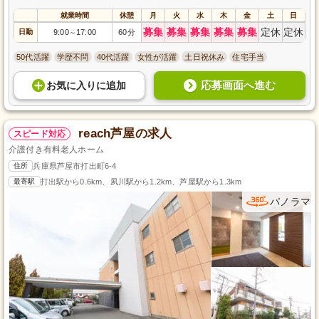
就業時間
休憩
月
火
水
木
金
土
日
募集
募集
募集
募集
募集
定休
定休
日勤
9:00
17:00
60分
～
50代活躍
学歴不問
40代活躍
女性が活躍
土日祝休み
住宅手当
応募画面へ進む
お気に入り
に
追加
reach芦屋の求人
スピード対応
介護付き有料老人ホーム
住所
兵庫県芦屋市打出町6-4
最寄駅
打出駅から0.6km、夙川駅から1.2km、芦屋駅から1.3km
パノラマ