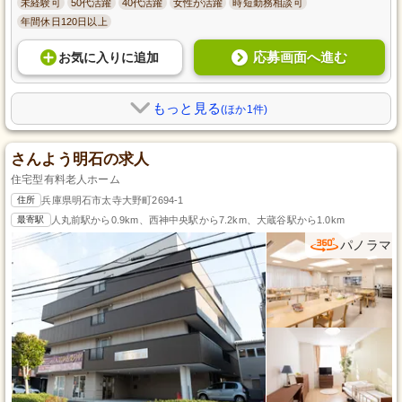
未経験可
50代活躍
40代活躍
女性が活躍
時短勤務相談可
年間休日120日以上
応募画面へ進む
お気に入り
に
追加
もっと見る
(ほか1件)
さんよう明石の求人
住宅型有料老人ホーム
住所
兵庫県明石市太寺大野町2694-1
最寄駅
人丸前駅から0.9km、西神中央駅から7.2km、大蔵谷駅から1.0km
パノラマ