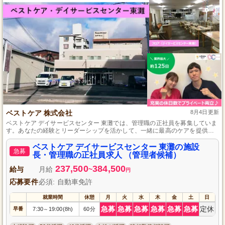
ベストケア 株式会社
8月4日更新
ベストケア デイサービスセンター 東灘では、管理職の正社員を募集していま
す。あなたの経験とリーダーシップを活かして、一緒に最高のケアを提供し
ませんか？充実した職務環境とやりがいのある日々があなたを待っていま
す。資格や経験は問いませんので、ぜひご応募ください。
ベストケア デイサービスセンター 東灘の施設
急募
長・管理職の正社員求人 （管理者候補）
237,500
384,500
給与
月給
~
円
応募要件
必須: 自動車免許
就業時間
休憩
月
火
水
木
金
土
日
急募
急募
急募
急募
急募
急募
定休
早番
7:30
19:00(8h)
60分
～