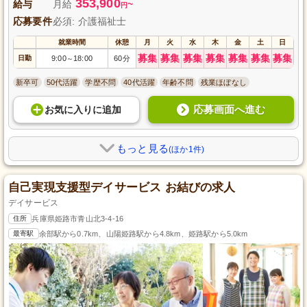
353,900
給与
月給
~
円
応募要件
必須: 介護福祉士
就業時間
休憩
月
火
水
木
金
土
日
募集
募集
募集
募集
募集
募集
募集
日勤
9:00
18:00
60分
～
新卒可
50代活躍
学歴不問
40代活躍
年齢不問
残業ほぼなし
応募画面へ進む
お気に入り
に
追加
もっと見る
(ほか1件)
自己実現支援型デイサービス お結びの求人
デイサービス
住所
兵庫県姫路市青山北3-4-16
最寄駅
余部駅から0.7km、山陽姫路駅から4.8km、姫路駅から5.0km