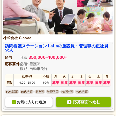
株式会社 C.coco
訪問看護ステーション LaLaの施設長・管理職の正社員
求人
350,000
400,000
給与
月給
~
円
応募要件
必須: 看護師
歓迎: 自動車免許
就業時間
休憩
月
火
水
木
金
土
日
募集
募集
募集
募集
募集
募集
募集
日勤
9:00
18:00
60分
～
50代活躍
60代活躍
新卒可
学歴不問
未経験可
40代活躍
応募画面へ進む
お気に入り
に
追加