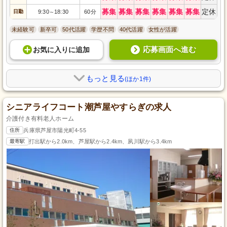
募集
募集
募集
募集
募集
募集
定休
日勤
9:30
18:30
60分
～
未経験可
新卒可
50代活躍
学歴不問
40代活躍
女性が活躍
応募画面へ進む
お気に入り
に
追加
もっと見る
(ほか1件)
シニアライフコート潮芦屋やすらぎの求人
介護付き有料老人ホーム
住所
兵庫県芦屋市陽光町4-55
最寄駅
打出駅から2.0km、芦屋駅から2.4km、夙川駅から3.4km