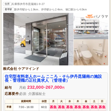
住所
兵庫県伊丹市昆陽南1-9-27
最寄駅
新伊丹駅から1.9km、伊丹駅から2.4km、塚口駅から4.0km
パノラマ
株式会社 ケアマインド
住宅型有料老人ホーム こころ・そら伊丹昆陽南の施設
長・管理職の正社員求人 （管理者）
232,000
267,000
給与
月給
~
円
応募要件
必須: 介護福祉士
就業時間
休憩
月
火
水
木
金
土
日
募集
募集
募集
募集
募集
募集
募集
早番
7:00
16:00
60分
～