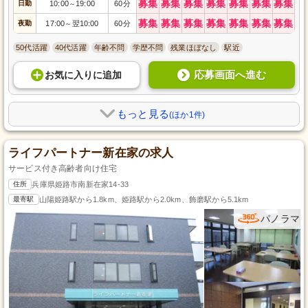
募集
募集
募集
募集
募集
募集
募集
日勤
10:00
19:00
60分
～
募集
募集
募集
募集
募集
募集
募集
夜勤
17:00
翌10:00
60分
～
50代活躍
40代活躍
年齢不問
学歴不問
残業ほぼなし
駅近
応募画面へ進む
お気に入り
に
追加
もっと見る
(ほか1件)
ライフパートナー新在家の求人
サービス付き高齢者向け住宅
住所
兵庫県姫路市南新在家14-33
最寄駅
山陽姫路駅から1.8km、姫路駅から2.0km、飾磨駅から5.1km
パノラマ