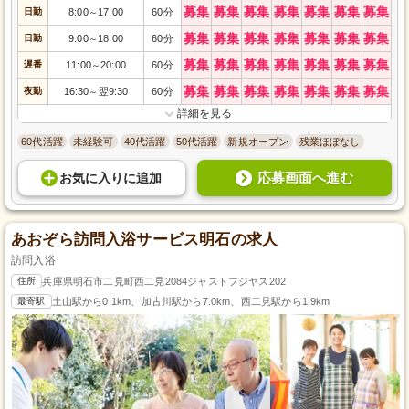
募集
募集
募集
募集
募集
募集
募集
日勤
8:00
17:00
60分
～
募集
募集
募集
募集
募集
募集
募集
日勤
9:00
18:00
60分
～
募集
募集
募集
募集
募集
募集
募集
遅番
11:00
20:00
60分
～
募集
募集
募集
募集
募集
募集
募集
夜勤
16:30
翌9:30
60分
～
詳細を見る
60代活躍
未経験可
40代活躍
50代活躍
新規オープン
残業ほぼなし
応募画面へ進む
お気に入り
に
追加
あおぞら訪問入浴サービス明石の求人
訪問入浴
住所
兵庫県明石市二見町西二見2084ジャストフジヤス202
最寄駅
土山駅から0.1km、加古川駅から7.0km、西二見駅から1.9km