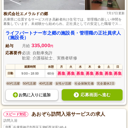
株式会社エメラルドの郷
7月17日更新
兵庫県に位置するサービス付き高齢者向け住宅では、管理職の新しい仲間を
募集しています。未経験から始められ、正社員としての安定した職場でスタ
ッフの勤怠管理や職場環境の整備、見学者対応など、多岐にわたる業務を担
当します。昇給や賞与の評価制度も充実しており、毎日を充実させながら働
ライフパートナー市之郷の施設長・管理職の正社員求人
くことができます。
（施設長）
335,000
給与
月給
円
応募要件
必須: 自動車免許
歓迎: 介護福祉士、実務者研修
就業時間
休憩
月
火
水
木
金
土
日
募集
募集
募集
募集
募集
募集
募集
日勤
9:00
18:00
60分
～
60代活躍
50代活躍
40代活躍
女性が活躍
社会保険完備
完全週休2日
応募画面へ進む
お気に入り
に
追加
あおぞら訪問入浴サービスの求人
スピード対応
訪問入浴
住所
兵庫県神戸市西区玉津町西河原148-4