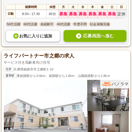
就業時間
休憩
月
火
水
木
金
土
日
募集
募集
募集
募集
募集
募集
定休
日勤
8:30
17:30
60分
～
50代活躍
60代活躍
未経験可
40代活躍
学歴不問
社会保険完備
応募画面へ進む
お気に入り
に
追加
ライフパートナー市之郷の求人
サービス付き高齢者向け住宅
住所
兵庫県姫路市市之郷町1-10
最寄駅
東姫路駅から0.6km、姫路駅から1.6km、山陽姫路駅から1.8km
パノラマ