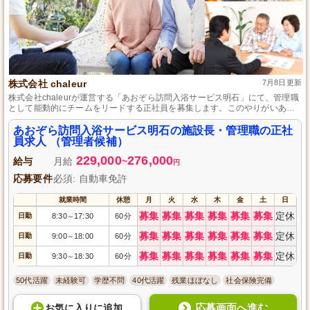
株式会社 chaleur
7月8日更新
株式会社chaleurが運営する「あおぞら訪問入浴サービス明石」にて、管理職
として能動的にチームをリードする正社員を募集します。このやりがいある
ポジションでは、多くの方々に安心と温もりを提供する重要な役割を担って
いただきます。訪問入浴サービスの経験がある方、ぜひ一緒に働きません
あおぞら訪問入浴サービス明石の施設長・管理職の正社
か？業界の未来をともに築きましょう！
員求人 （管理者候補）
229,000
276,000
給与
月給
~
円
応募要件
必須: 自動車免許
就業時間
休憩
月
火
水
木
金
土
日
募集
募集
募集
募集
募集
募集
定休
日勤
8:30
17:30
60分
～
募集
募集
募集
募集
募集
募集
定休
日勤
9:00
18:00
60分
～
募集
募集
募集
募集
募集
募集
定休
日勤
9:30
18:30
60分
～
50代活躍
未経験可
学歴不問
40代活躍
残業ほぼなし
社会保険完備
応募画面へ進む
お気に入り
に
追加