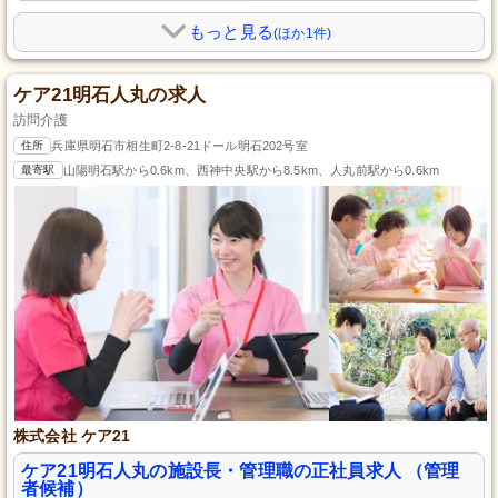
もっと見る
(ほか1件)
ケア21明石人丸の求人
訪問介護
住所
兵庫県明石市相生町2-8-21ドール明石202号室
最寄駅
山陽明石駅から0.6km、西神中央駅から8.5km、人丸前駅から0.6km
株式会社 ケア21
ケア21明石人丸の施設長・管理職の正社員求人 （管理
者候補）