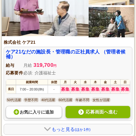
株式会社 ケア21
ケア21なだの施設長・管理職の正社員求人 （管理者候
補）
319,700
給与
月給
円
応募要件
必須: 介護福祉士
就業時間
休憩
月
火
水
木
金
土
日
募集
募集
募集
募集
募集
募集
募集
長日
7:00
20:00(8h)
-
～
50代活躍
学歴不問
40代活躍
60代活躍
年齢不問
女性が活躍
応募画面へ進む
お気に入り
に
追加
もっと見る
(ほか1件)