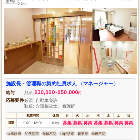
最寄駅
0.5km
施設長・管理職の契約社員求人 （マネージャー）
230,000
250,000
給与
月給
~
円
応募要件
必須: 自動車免許
歓迎: 介護福祉士、看護師
就業時間
休憩
月
火
水
木
金
土
日
募集
募集
募集
募集
募集
募集
募集
日勤
9:00
18:00
60分
～
未経験可
50代活躍
年齢不問
40代活躍
新卒可
学歴不問