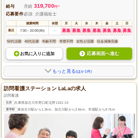
319,700
給与
月給
~
円
応募要件
必須: 介護福祉士
就業時間
休憩
月
火
水
木
金
土
日
募集
募集
募集
募集
募集
募集
募集
長日
7:00
20:00(8h)
-
～
50代活躍
40代活躍
年齢不問
学歴不問
女性が活躍
社会保険完備
応募画面へ進む
お気に入り
に
追加
もっと見る
(ほか1件)
訪問看護ステーション LaLaの求人
訪問看護
住所
兵庫県加古川市野口町北野1161-10
最寄駅
東加古川駅から1.3km、加古川駅から3.6km、市場駅から8.7km