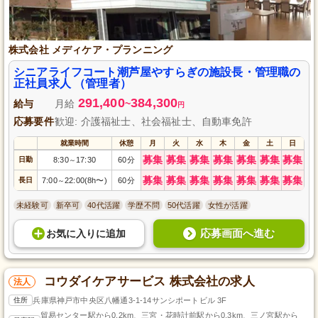
株式会社 メディケア・プランニング
シニアライフコート潮芦屋やすらぎの施設長・管理職の
正社員求人 （管理者）
291,400
384,300
給与
月給
~
円
応募要件
歓迎: 介護福祉士、社会福祉士、自動車免許
就業時間
休憩
月
火
水
木
金
土
日
募集
募集
募集
募集
募集
募集
募集
日勤
8:30
17:30
60分
～
募集
募集
募集
募集
募集
募集
募集
長日
7:00
22:00(8h〜)
60分
～
未経験可
新卒可
40代活躍
学歴不問
50代活躍
女性が活躍
応募画面へ進む
お気に入り
に
追加
コウダイケアサービス 株式会社の求人
法人
住所
兵庫県神戸市中央区八幡通3-1-14サンシポートビル 3F
貿易センター駅から0.2km、三宮・花時計前駅から0.3km、三ノ宮駅から