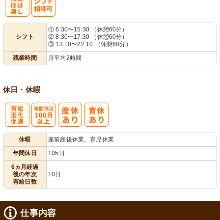
残
シ
① 6:30〜15:30 （休憩60分）
シフト
② 8:30〜17:30 （休憩60分）
業ほぼなし
フト相談可
③ 13:10〜22:10 （休憩60分）
残業時間
月平均2時間
休日・休暇
有
年間休日
休暇
産前産後休業、育児休業
給消化促進
100日以上
年間休日
105日
6ヵ月経過
後の年次
10日
有給日数
仕事内容