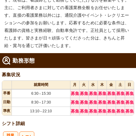
す。現在は、看護師として勤務していただける方を募集中です。
主に、ご利用者さまに対しての看護業務全般をお任せいたしま
す。直接の看護業務以外には、通院介護やイベント・レクリエー
ションへの参加をお願いします。応募するために必要な条件は、
看護師の資格と実務経験、自動車免許です。正社員として採用い
たします。皆さまが日々頑張ってくださった分は、きちんと昇
給・賞与を通じて評価いたします。
勤務形態
募集状況
就業時間
月
火
水
木
金
土
日
早番
募集
募集
募集
募集
募集
募集
募集
6:30
15:30
～
日勤
募集
募集
募集
募集
募集
募集
募集
8:30
17:30
～
準夜
募集
募集
募集
募集
募集
募集
募集
13:10
22:10
～
シフト詳細