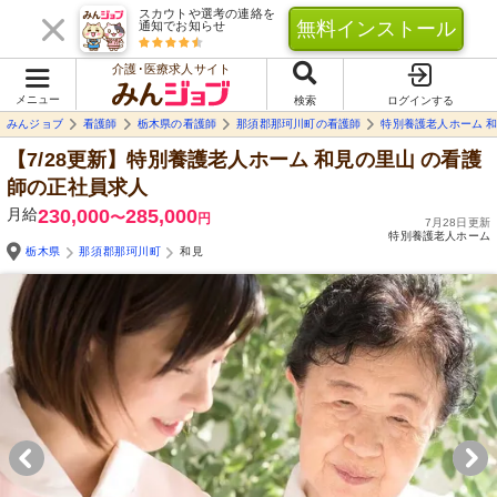
スカウトや選考の連絡を
無料インストール
通知でお知らせ
介護･医療求人サイト
メニュー
検索
ログインする
みんジョブ
看護師
栃木県の看護師
那須郡那珂川町の看護師
特別養護老人ホーム 
【7/28更新】特別養護老人ホーム 和見の里山
の看護
師の正社員求人
月給
230,000
285,000
〜
円
7月28日更新
特別養護老人ホーム
栃木県
那須郡那珂川町
和見