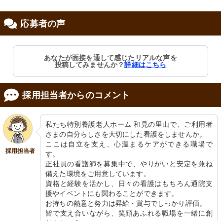
応募者の声
修制度あり
あなたが面接を通して感じたリアルな声を
投稿してみませんか？
詳細はこちら
採用担当者からのコメント
私たち特別養護老人ホーム 和見の里山で、ご利用者
さまの自分らしさを大切にした看護をしませんか。

ここは自立を支え、心温まるケアができる職場で
採用担当者
す。

正社員の看護師を募集中で、やりがいと安定を兼ね
備えた環境をご用意しています。

資格と経験を活かし、日々の看護はもちろん通院支
援やイベントにも関わることができます。

お持ちの熱意と努力は昇給・賞与でしっかり評価。

皆で支え合いながら、笑顔あふれる職場を一緒に創