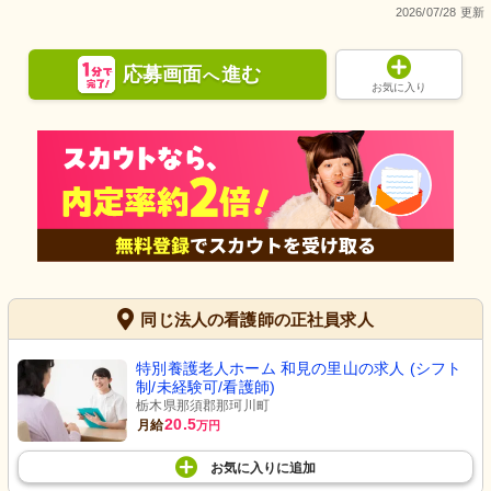
2026/07/28 更新
応募画面
進む
へ
お気に入り
同じ法人の看護師の正社員求人
特別養護老人ホーム 和見の里山の求人 (シフト
制/未経験可/看護師)
栃木県那須郡那珂川町
20.5
月給
万円
お気に入り
に
追加