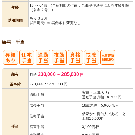
18 〜 64歳 （年齢制限の理由：労働基準法等による年齢制限
年齢
（省令２号））
あり 3ヵ月
試用期間
試用期間中の労働条件変更なし
給与・手当
人事評価制度
230,000
285,000
給与
月給
〜
円
あり
基本給
220,000
〜
270,000
円
実費（上限あり）
通勤手当
通勤手当月額 18,700 円
扶養手当
18歳未満 5,000円/人
借家かつ賃借人であること
住宅手当
上限10,000円
手当
宿直手当
3,100円/回