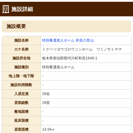
施設詳細
施設概要
施設名称
特別養護老人ホーム 和見の里山
カナ名称
トクベツヨウゴロウジンホーム ワミノサトヤマ
施設所在地
栃木県那須郡那珂川町和見1940-1
施設種別
特別養護老人ホーム
地上階・地下階
-
施設利用階数
-
入居定員
29名
居室総数
29室
敷地面積
-
延床面積
-
居室面積
13.04㎡