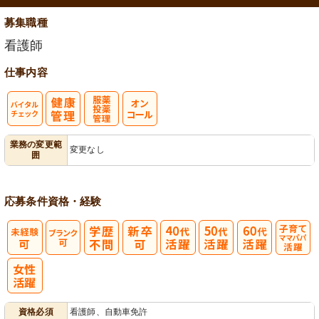
募集職種
看護師
仕事内容
バイタルチェ
服薬・投薬管
業務の変更範
変更なし
囲
ック
理
応募条件
資格・経験
子育てママパ
パ活躍
資格必須
看護師、自動車免許