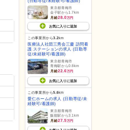
(日勤専従/未経験可/看護師)
東京都青梅市
金子駅から1.7km
28.0
月給
万円
お気に入り
に
追加
この事業所から
3.2
km
医療法人社団三秀会三慶 訪問看
護 ステーションの求人 (日勤専
従/未経験可/看護師)
東京都青梅市
青梅駅から0.8km
22.6
月給
万円
お気に入り
に
追加
この事業所から
5.6
km
愛仁ホームの求人 (日勤専従/未
経験可/看護師)
東京都青梅市
飯能駅から3.1km
27.5
月給
万円