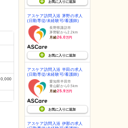
お気に入り
に
追加
アスケア訪問入浴 茅野の求人
(日勤専従/未経験可/看護師)
長野県諏訪市
茅野駅から2.2km
26.0
月給
万円
お気に入り
に
追加
アスケア訪問入浴 半田の求人
(日勤専従/未経験可/看護師)
,000
愛知県半田市
青山駅から0.5km
25.9
月給
万円
お気に入り
に
追加
アスケア訪問入浴 伊那の求人