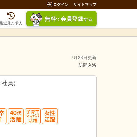
ログイン
サイトマップ
無料
会員登録
で
する
最近見た求人
7月28日更新
訪問入浴
正社員）
40