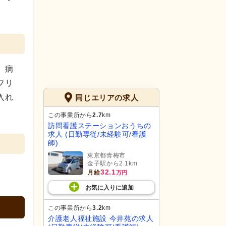
。病
フリ
入れ
同じエリアの求人
この事業所から
2.7
km
訪問看護ステーションおうちの
求人 (日勤専従/未経験可/看護
師)
東京都青梅市
金子駅から2.1km
32.1
月給
万円
お気に入り
に
追加
この事業所から
3.2
km
介護老人福祉施設 今井苑の求人