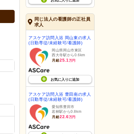
お気に入り
に
追加
同じ法人の看護師の正社員
求人
アスケア訪問入浴 岡山東の求人
(日勤専従/未経験可/看護師)
岡山県岡山市東区
西大寺駅から0.6km
25.1
月給
万円
お気に入り
に
追加
アスケア訪問入浴 豊田南の求人
(日勤専従/未経験可/看護師)
愛知県豊田市
若林駅から0.8km
22.6
月給
万円