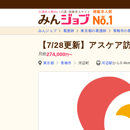
介護求人数No.1
介護･医療求人サイト
みんジョブ
看護師
東京都の看護師
青梅市の
【7/28更新】アスケア
月給
274,000
円
〜
東京都
青梅市
河辺町
河辺駅
から0.4k