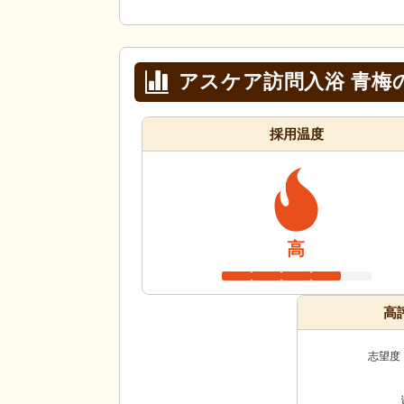
アスケア訪問入浴 青梅
採用温度
高
高
志望度