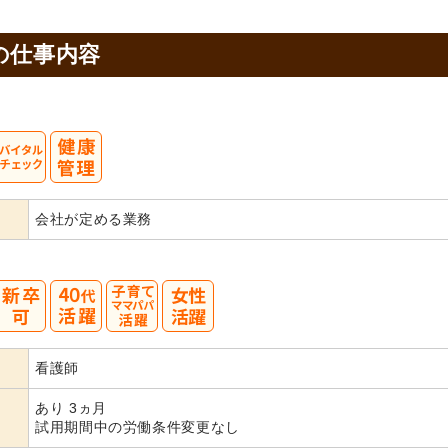
の
仕事内容
会社が定める業務
40
看護師
代活躍
あり 3ヵ月
試用期間中の労働条件変更なし