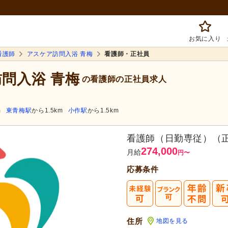
お気に入り
看護師
アスケア訪問入浴 青梅
看護師・正社員
訪問入浴 青梅
の看護師の正社員求人
m
東青梅駅
から1.5km
小作駅
から1.5km
看護師（日勤専従）（
274,000
月給
円
〜
応募条件
住所
地図を見る