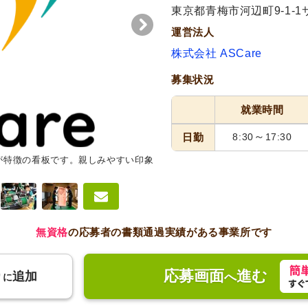
東京都青梅市河辺町9-1-1
運営法人
株式会社 ASCare
募集状況
就業時間
～
日勤
8:30
17:30
が特徴の看板です。親しみやすい印象
無資格
の応募者の書類通過実績がある事業所です
応募画面
進む
り
追加
へ
に