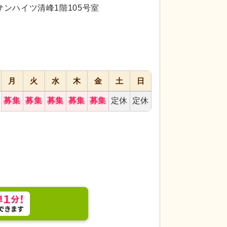
代活躍
サンハイツ清峰1階105号室
月
火
水
木
金
土
日
募集
募集
募集
募集
募集
定休
定休