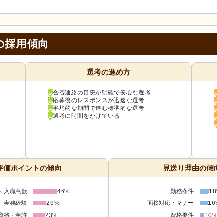
の採用傾向
選考の進め方
合否連絡の目安が明確で安心な選考
応募後のレスポンスが迅速な選考
平均的な期間で進む標準的な選考
選考に時間をかけている
評価ポイントの傾向
見送り理由の傾
・入職意欲
46%
勤務条件
1
実務経験
26%
面接対応・マナー
16
資格・免許
23%
資格要件
10