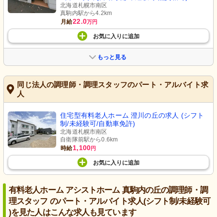
北海道札幌市南区
真駒内駅から4.2km
22.0
月給
万円
お気に入り
に
追加
もっと見る
同じ法人の調理師・調理スタッフのパート・アルバイト求
人
住宅型有料老人ホーム 澄川の丘の求人 (シフト
制/未経験可/自動車免許)
北海道札幌市南区
自衛隊前駅から0.6km
1,100
時給
円
お気に入り
に
追加
有料老人ホーム アシストホーム 真駒内の丘の調理師・調
理スタッフ のパート・アルバイト求人(シフト制/未経験可
)を見た人はこんな求人も見ています