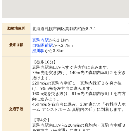
勤務地住所
北海道札幌市南区真駒内柏丘8-7-1
真駒内駅
から1.1km
最寄り駅
自衛隊前駅
から2.7km
澄川駅
から3.8km
【徒歩16分】
真駒内駅南口からすぐ左方向に進みます。
79m先を突き抜け、140m先の真駒内幸町２を突き
抜けます。
220m先の真駒内幸町１・真駒内緑町２を突き抜
け、99m先を左方向に進みます。
160m先を突き抜け、91m先の真駒内泉町１を右方
向に進みます。
450m先を右方向に進み、20m進むと「有料老人ホ
交通手段
ーム アシストホーム 真駒内の丘」に到着します。
【車4分】
真駒内駅南口から220m先の真駒内・真駒内幸町３
を右方向（平岸通）に進みます。