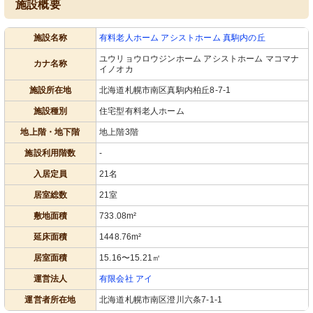
施設概要
施設名称
有料老人ホーム アシストホーム 真駒内の丘
ユウリョウロウジンホーム アシストホーム マコマナ
カナ名称
イノオカ
玄関
トイレ
施設所在地
北海道札幌市南区真駒内柏丘8-7-1
休憩できる赤いソファが特徴のスペー
手すり付きで安全性を考えたトイレで
ス。床はきれいで明るい光が差し込ん
す。日々の快適さを支えます。
施設種別
住宅型有料老人ホーム
でいます。
地上階・地下階
地上階3階
施設利用階数
-
入居定員
21名
居室総数
21室
敷地面積
733.08m²
延床面積
1448.76m²
浴室
２階、３階ホール
居室面積
15.16〜15.21㎡
安全に配慮された設計の浴室です。手
ゆったりした食事スペースは暖かみの
すりやシャワーチェアも整っていま
ある色合いで、心地よい食事の時間を
運営法人
有限会社 アイ
す。
提供します。
運営者所在地
北海道札幌市南区澄川六条7-1-1