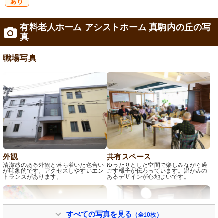
研
有料老人ホーム アシストホーム 真駒内の丘の写
修制度あり
真
職場写真
外観
共有スペース
清潔感のある外観と落ち着いた色合い
ゆったりとした空間で楽しみながら過
が印象的です。アクセスしやすいエン
ごす様子が伝わっています。温かみの
トランスがあります。
あるデザインが心地よいです。
すべての写真を見る
（全10枚）