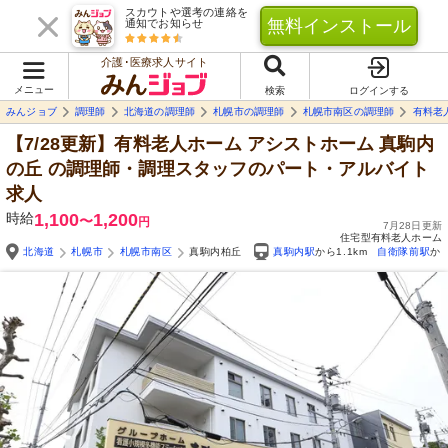
スカウトや選考の連絡を
無料インストール
通知でお知らせ
介護･医療求人サイト
メニュー
検索
ログインする
みんジョブ
調理師
北海道の調理師
札幌市の調理師
札幌市南区の調理師
有料老
【7/28更新】有料老人ホーム アシストホーム 真駒内
の丘
の調理師・調理スタッフのパート・アルバイト
求人
時給
1,100
1,200
〜
円
7月28日更新
住宅型有料老人ホーム
北海道
札幌市
札幌市南区
真駒内柏丘
真駒内駅
から1.1km
自衛隊前駅
から
Yo
自由