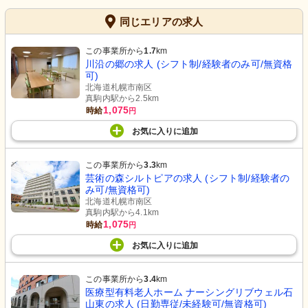
同じエリアの求人
この事業所から
1.7
km
川沿の郷の求人 (シフト制/経験者のみ可/無資格
可)
北海道札幌市南区
真駒内駅から2.5km
1,075
時給
円
お気に入り
に
追加
この事業所から
3.3
km
芸術の森シルトピアの求人 (シフト制/経験者の
み可/無資格可)
北海道札幌市南区
真駒内駅から4.1km
1,075
時給
円
お気に入り
に
追加
この事業所から
3.4
km
医療型有料老人ホーム ナーシングリブウェル石
山東の求人 (日勤専従/未経験可/無資格可)