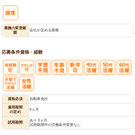
業務の変更範
会社が定める業務
囲
応募条件
資格・経験
子育てママパ
資格必須
自動車免許
パ活躍
雇用期間
6ヵ月
の定め
あり 6ヵ月
試用期間
試用期間中の労働条件変更なし