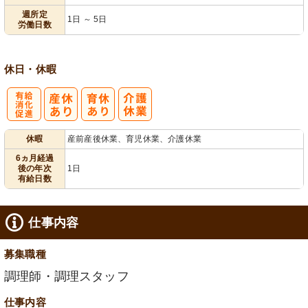
週所定
1日 ～ 5日
労働日数
休日・休暇
有
休暇
産前産後休業、育児休業、介護休業
給消化促進
6ヵ月経過
後の年次
1日
有給日数
仕事内容
募集職種
調理師・調理スタッフ
仕事内容