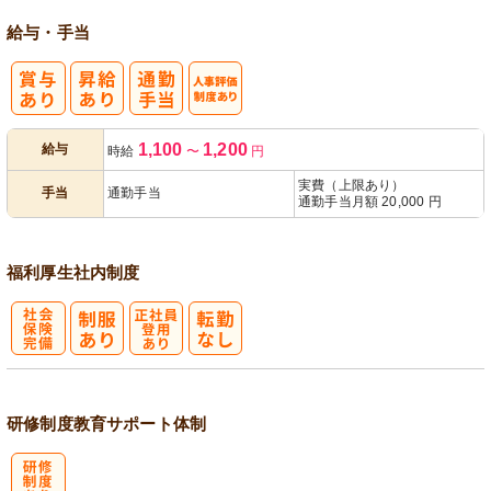
給与・手当
人事評価制度
1,100
1,200
給与
時給
〜
円
あり
実費（上限あり）
手当
通勤手当
通勤手当月額 20,000 円
福利厚生
社内制度
社
正社員登用あ
会保険完備
り
研修制度
教育
サポート体制