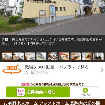
外観
白と黄色でデザインされたきれいな外観です。職員歓迎の看板が
あり、一緒に働く仲間を募っています。
職場を360°動画・パノラマで見る
Wi-fi環境推奨
無資格
の応募者の書類通過実績がある事業所です
応募画面
進む
へ
お気に入り
有料老人ホーム アシストホーム 真駒内の丘の採