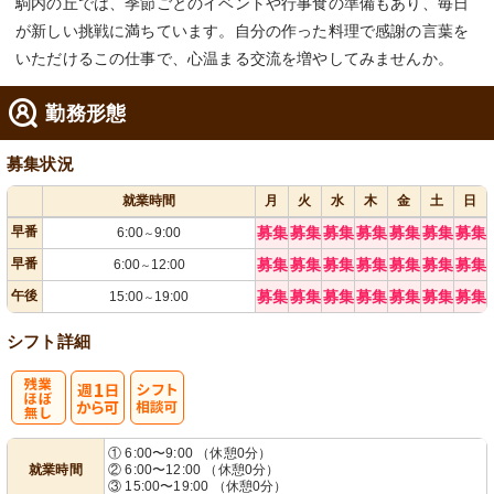
駒内の丘では、季節ごとのイベントや行事食の準備もあり、毎日
が新しい挑戦に満ちています。自分の作った料理で感謝の言葉を
いただけるこの仕事で、心温まる交流を増やしてみませんか。
勤務形態
募集状況
就業時間
月
火
水
木
金
土
日
早番
募集
募集
募集
募集
募集
募集
募集
6:00
9:00
～
早番
募集
募集
募集
募集
募集
募集
募集
6:00
12:00
～
午後
募集
募集
募集
募集
募集
募集
募集
15:00
19:00
～
シフト詳細
残
週
シ
① 6:00〜9:00 （休憩0分）
就業時間
② 6:00〜12:00 （休憩0分）
業ほぼなし
1日から可
フト相談可
③ 15:00〜19:00 （休憩0分）