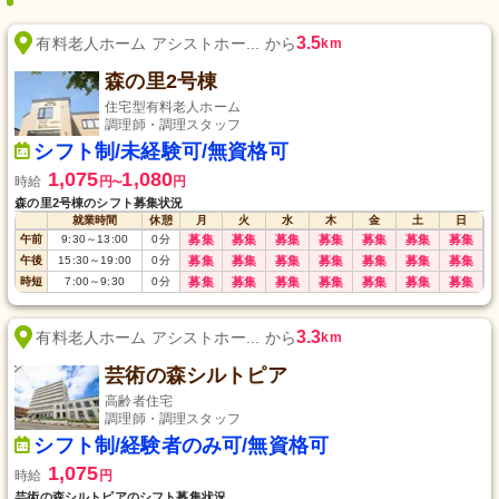
3.5
有料老人ホーム アシストホー... から
km
森の里2号棟
住宅型有料老人ホーム
調理師・調理スタッフ
シフト制/未経験可/無資格可
1,075
1,080
時給
円
円
〜
森の里2号棟のシフト募集状況
就業時間
休憩
月
火
水
木
金
土
日
午前
9:30
～
13:00
0
分
募集
募集
募集
募集
募集
募集
募集
午後
15:30
～
19:00
0
分
募集
募集
募集
募集
募集
募集
募集
時短
7:00
～
9:30
0
分
募集
募集
募集
募集
募集
募集
募集
3.3
有料老人ホーム アシストホー... から
km
芸術の森シルトピア
高齢者住宅
調理師・調理スタッフ
シフト制/経験者のみ可/無資格可
1,075
時給
円
芸術の森シルトピアのシフト募集状況