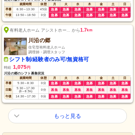
就業時間
休憩
月
火
水
木
金
土
日
早番
6:30
～
13:30
45
分
急募
急募
急募
急募
急募
急募
急募
午後
13:50
～
18:50
0
分
急募
急募
急募
急募
急募
急募
急募
1.7
有料老人ホーム アシストホー... から
km
川沿の郷
住宅型有料老人ホーム
調理師・調理スタッフ
シフト制/経験者のみ可/無資格可
1,075
時給
円
川沿の郷のシフト募集状況
就業時間
休憩
月
火
水
木
金
土
日
早番
5:30
～
8:30
0
分
急募
急募
急募
急募
急募
急募
急募
5:30
～
17:30
日勤
0
分
募集
募集
募集
募集
募集
募集
募集
(6
～
8.5h)
午後
14:30
～
17:30
0
分
急募
急募
急募
急募
急募
急募
急募
もっと見る