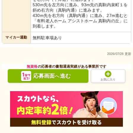
530m先を左方向に進み、93m先の真駒内泉町１を
斜め右方向（真駒内通）に進みます。
430m先を右方向（真駒内通）に進み、27m進むと
「有料老人ホーム アシストホーム 真駒内の丘」に
到着します。
マイカー通勤
無料駐車場あり
2026/07/28 更新
無資格
の応募者の書類通過実績がある事業所です
応募画面
進む
へ
お気に入り