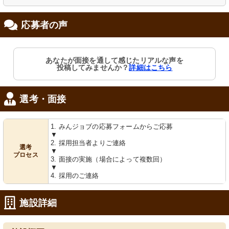
応募者の声
ホール
居室
あなたが面接を通して感じたリアルな声を
カラフルな壁飾りが目を引く廊下で
陽光が差し込む明るい部屋で、居心地
投稿してみませんか？
詳細はこちら
す。明るく開放的な空間をお楽しみい
の良さを感じられる空間です。
ただけます。
選考・面接
1. みんジョブの応募フォームからご応募
▼
2. 採用担当者よりご連絡
選考
▼
プロセス
3. 面接の実施（場合によって複数回）
▼
廊下
エレベーター
4. 採用のご連絡
清潔感溢れる廊下には色とりどりのア
静かで安全な移動を支えるエレベータ
ートが飾られ、心地よい空間を提供し
ーが整っています。
ています。
施設詳細