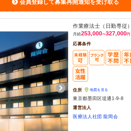
会員登録して募集再開通知を受け取る
作業療法士（日勤専従
253,000
327,000
月給
〜
円
応募条件
住所
地図を見る
東京都墨田区堤通1-9-8
運営法人
医療法人社団 龍岡会