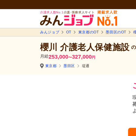
介護求人数No.1
介護･医療求人サイト
みんジョブ
OT
東京都のOT
墨田区のOT
櫻川 介護老人保健施設
の
月給
253,000
327,000
〜
円
東京都
墨田区
堤通