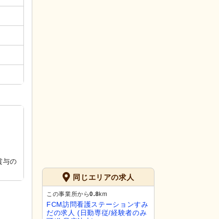
賞与の
同じエリアの求人
この事業所から
0.8
km
FCM訪問看護ステーションすみ
だの求人 (日勤専従/経験者のみ