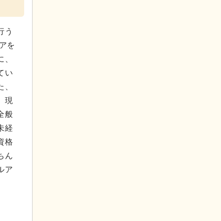
行う
アを
に、
てい
た、
。現
全般
未経
資格
ちん
ルア