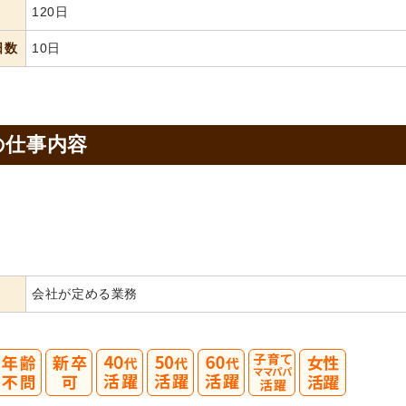
120日
日数
10日
の
仕事内容
会社が定める業務
40
50
60