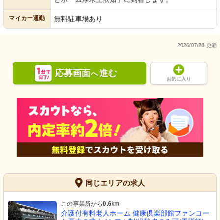
マイカー通勤
無料駐車場あり
2026/07/28 更新
応募画面
進む
へ
お気に入り
同じエリアの求人
この事業所から
0.6
km
介護付有料老人ホーム 健康倶楽部館ファンコー