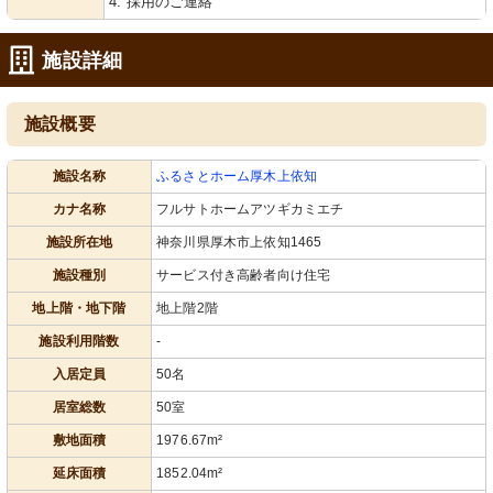
4. 採用のご連絡
施設詳細
施設概要
施設名称
ふるさとホーム厚木上依知
カナ名称
フルサトホームアツギカミエチ
施設所在地
神奈川県厚木市上依知1465
施設種別
サービス付き高齢者向け住宅
地上階・地下階
地上階2階
施設利用階数
-
入居定員
50名
居室総数
50室
敷地面積
1976.67m²
延床面積
1852.04m²