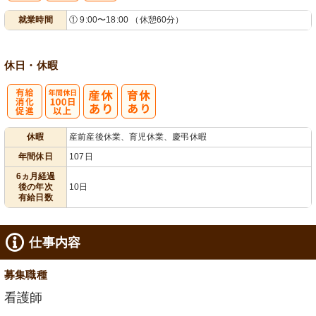
就業時間
① 9:00〜18:00 （休憩60分）
業ほぼなし
フト相談可
休日・休暇
有
年間休日
休暇
産前産後休業、育児休業、慶弔休暇
給消化促進
100日以上
年間休日
107日
6ヵ月経過
後の年次
10日
有給日数
仕事内容
募集職種
看護師