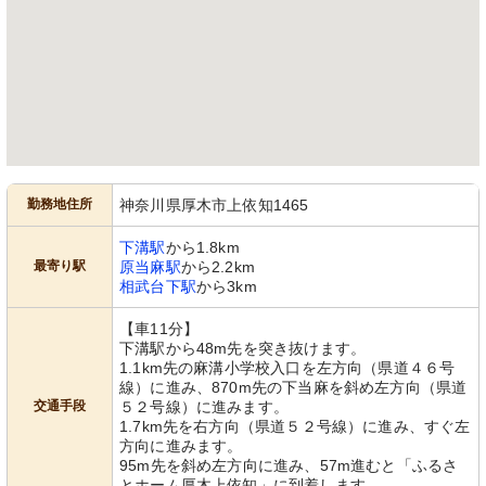
勤務地住所
神奈川県厚木市上依知1465
下溝駅
から1.8km
最寄り駅
原当麻駅
から2.2km
相武台下駅
から3km
【車11分】
下溝駅から48m先を突き抜けます。
1.1km先の麻溝小学校入口を左方向（県道４６号
線）に進み、870m先の下当麻を斜め左方向（県道
交通手段
５２号線）に進みます。
1.7km先を右方向（県道５２号線）に進み、すぐ左
方向に進みます。
95m先を斜め左方向に進み、57m進むと「ふるさ
とホーム厚木上依知」に到着します。