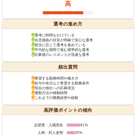
高
選考の進め方
選考に時間をかけている
合否連絡の目安が明確で安心な選考
状況に応じて選考を進めている
平均的な期間で進む標準的な選考
応募後のレスポンスが迅速な選考
頻出質問
希望する勤務時間や働き方
給与や休日など希望する勤務条件
現在の他社への応募状況
通勤方法や移動時間
これまでの職務経歴や経験
高評価ポイントの傾向
志望度・入職意欲
41%
人柄・対人姿勢
25%