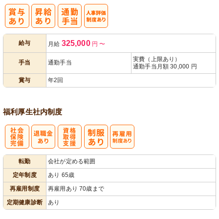
人事評価制度
325,000
給与
月給
円
〜
あり
実費（上限あり）
手当
通勤手当
通勤手当月額 30,000 円
賞与
年2回
福利厚生
社内制度
社
資格取得支援
再雇用制度あ
転勤
会社が定める範囲
会保険完備
あり
り
定年制度
あり 65歳
再雇用制度
再雇用あり 70歳まで
定期健康診断
あり