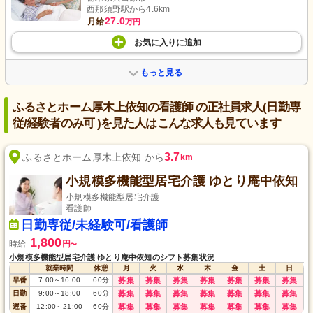
西那須野駅から4.6km
27.0
月給
万円
お気に入り
に
追加
もっと見る
ふるさとホーム厚木上依知の看護師 の正社員求人(日勤専
従/経験者のみ可 )を見た人はこんな求人も見ています
3.7
ふるさとホーム厚木上依知 から
km
小規模多機能型居宅介護 ゆとり庵中依知
小規模多機能型居宅介護
看護師
日勤専従/未経験可/看護師
1,800
時給
円
〜
小規模多機能型居宅介護 ゆとり庵中依知のシフト募集状況
就業時間
休憩
月
火
水
木
金
土
日
早番
7:00
～
16:00
60
分
募集
募集
募集
募集
募集
募集
募集
日勤
9:00
～
18:00
60
分
募集
募集
募集
募集
募集
募集
募集
遅番
12:00
～
21:00
60
分
募集
募集
募集
募集
募集
募集
募集