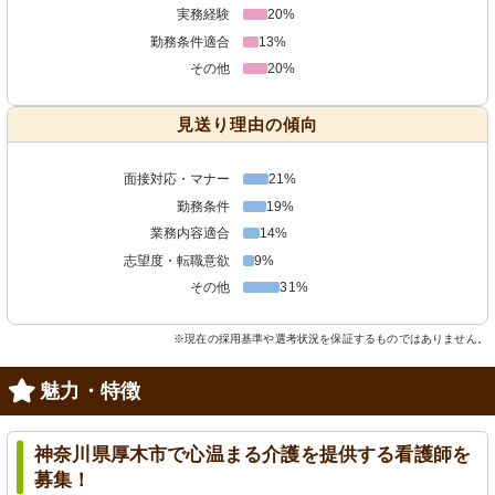
実務経験
20%
勤務条件適合
13%
その他
20%
見送り理由の傾向
面接対応・マナー
21%
勤務条件
19%
業務内容適合
14%
志望度・転職意欲
9%
その他
31%
※現在の採用基準や選考状況を保証するものではありません。
魅力・特徴
神奈川県厚木市で心温まる介護を提供する看護師を
募集！