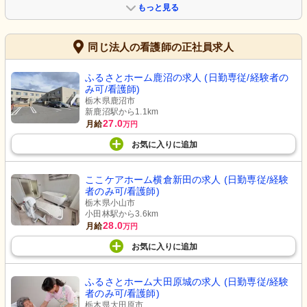
もっと見る
同じ法人の看護師の正社員求人
ふるさとホーム鹿沼の求人 (日勤専従/経験者の
み可/看護師)
栃木県鹿沼市
新鹿沼駅から1.1km
27.0
月給
万円
お気に入り
に
追加
ここケアホーム横倉新田の求人 (日勤専従/経験
者のみ可/看護師)
栃木県小山市
小田林駅から3.6km
28.0
月給
万円
お気に入り
に
追加
ふるさとホーム大田原城の求人 (日勤専従/経験
者のみ可/看護師)
栃木県大田原市