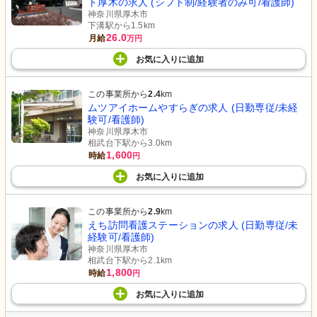
ト厚木の求人 (シフト制/経験者のみ可/看護師)
神奈川県厚木市
下溝駅から1.5km
26.0
月給
万円
お気に入り
に
追加
この事業所から
2.4
km
ムツアイホームやすらぎの求人 (日勤専従/未経
験可/看護師)
神奈川県厚木市
相武台下駅から3.0km
1,600
時給
円
お気に入り
に
追加
この事業所から
2.9
km
えち訪問看護ステーションの求人 (日勤専従/未
経験可/看護師)
神奈川県厚木市
相武台下駅から2.1km
1,800
時給
円
お気に入り
に
追加