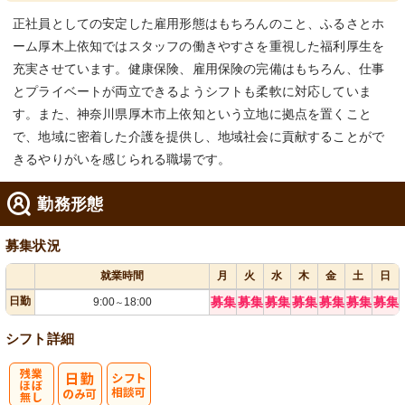
正社員としての安定した雇用形態はもちろんのこと、ふるさとホ
ーム厚木上依知ではスタッフの働きやすさを重視した福利厚生を
充実させています。健康保険、雇用保険の完備はもちろん、仕事
とプライベートが両立できるようシフトも柔軟に対応していま
す。また、神奈川県厚木市上依知という立地に拠点を置くこと
で、地域に密着した介護を提供し、地域社会に貢献することがで
きるやりがいを感じられる職場です。
勤務形態
募集状況
就業時間
月
火
水
木
金
土
日
日勤
募集
募集
募集
募集
募集
募集
募集
9:00
18:00
～
シフト詳細
残
シ