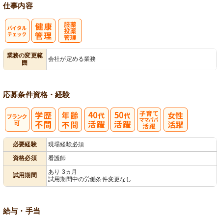
仕事内容
バイタルチェ
服薬・投薬管
業務の変更範
会社が定める業務
囲
ック
理
応募条件
資格・経験
子育てママパ
必要経験
現場経験必須
パ活躍
資格必須
看護師
あり 3ヵ月
試用期間
試用期間中の労働条件変更なし
給与・手当