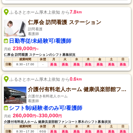
7.8
ふるさとホーム厚木上依知 から
km
仁厚会 訪問看護 ステーション
訪問看護
看護師
日勤専従/未経験可/看護師
239,000
月給
円
〜
仁厚会 訪問看護 ステーションのシフト募集状況
就業時間
休憩
月
火
水
木
金
土
日
日勤
8:30
～
17:00
-
募集
募集
募集
募集
募集
募集
募集
0.6
ふるさとホーム厚木上依知 から
km
介護付有料老人ホーム 健康倶楽部館ファンコート厚木
介護付き有料老人ホーム
看護師
シフト制/経験者のみ可/看護師
260,000
330,000
月給
円
円
〜
介護付有料老人ホーム 健康倶楽部館ファンコート厚木のシフト募集状況
就業時間
休憩
月
火
水
木
金
土
日
日勤
8:30
～
17:30
60
分
募集
募集
募集
募集
募集
募集
募集