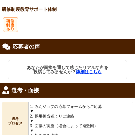
研修制度
教育
サポート体制
研
応募者の声
修制度あり
あなたが面接を通して感じたリアルな声を
投稿してみませんか？
詳細はこちら
選考・面接
1. みんジョブの応募フォームからご応募
▼
2. 採用担当者よりご連絡
選考
▼
プロセス
3. 面接の実施（場合によって複数回）
▼