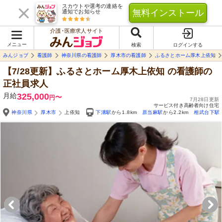
スカウトや選考の連絡を
無料インストール
通知でお知らせ
介護･医療求人サイト
メニュー
検索
ログインする
みんジョブ
看護師
神奈川県の看護師
厚木市の看護師
ふるさとホーム厚木上依知
【7/28更新】ふるさとホーム厚木上依知
の看護師の
正社員求人
月給
325,000
〜
円
7月28日更新
サービス付き高齢者向け住宅
神奈川県
厚木市
上依知
下溝駅
から1.8km
原当麻駅
から2.2km
相武台下駅