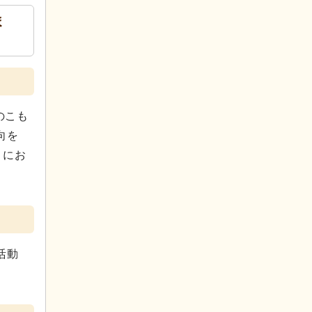
ま
のこも
向を
うにお
活動