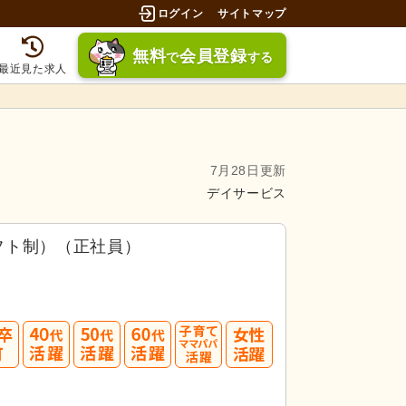
ログイン
サイトマップ
無料
会員登録
で
する
最近見た求人
7月28日更新
デイサービス
フト制）（正社員）
40
50
60
転職成功