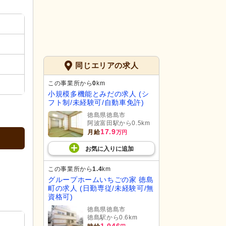
同じエリアの求人
この事業所から
0
km
小規模多機能とみだの求人 (シ
フト制/未経験可/自動車免許)
徳島県徳島市
阿波富田駅から0.5km
17.9
月給
万円
お気に入り
に
追加
この事業所から
1.4
km
グループホームいちごの家 徳島
町の求人 (日勤専従/未経験可/無
資格可)
徳島県徳島市
徳島駅から0.6km