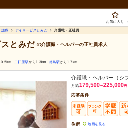
お気に入り
介護職
デイサービスとみだ
介護職・正社員
ビスとみだ
の介護職・ヘルパーの正社員求人
0.5km
二軒屋駅
から1.3km
徳島駅
から1.7km
介護職・ヘルパー（シ
179,500
225,000
月給
〜
円
応募条件
住所
地図を見る