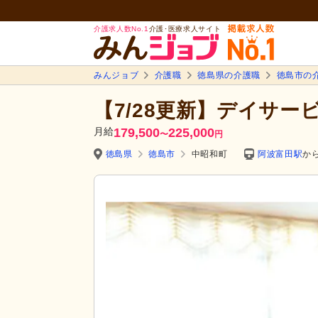
介護求人数No.1
介護･医療求人サイト
みんジョブ
介護職
徳島県の介護職
徳島市の
【7/28更新】デイサー
月給
179,500
225,000
〜
円
徳島県
徳島市
中昭和町
阿波富田駅
から