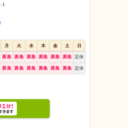
代活躍
代活躍
代活躍
-1
会
月
火
水
木
金
土
日
募集
募集
募集
募集
募集
募集
定休
な空間で、住人が快適に過ごしています。スタッフ
募集
募集
募集
募集
募集
募集
定休