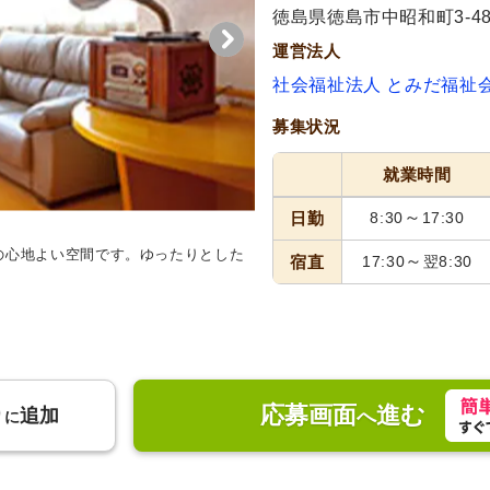
徳島県徳島市中昭和町3-48
運営法人
社会福祉法人 とみだ福祉
募集状況
就業時間
～
日勤
8:30
17:30
の心地よい空間です。ゆったりとした
ラウンジ
自然光が差し込む温か
～
宿直
17:30
翌8:30
との交流も盛んです。
応募画面
進む
り
追加
へ
に