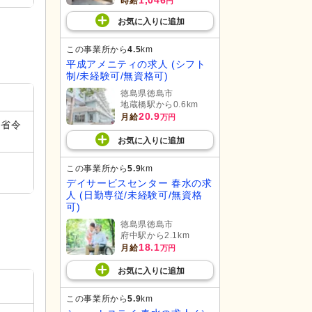
1,046
時給
円
お気に入り
に
追加
この事業所から
4.5
km
平成アメニティの求人 (シフト
制/未経験可/無資格可)
徳島県徳島市
地蔵橋駅から0.6km
20.9
月給
万円
（省令
お気に入り
に
追加
この事業所から
5.9
km
デイサービスセンター 春水の求
人 (日勤専従/未経験可/無資格
可)
徳島県徳島市
府中駅から2.1km
18.1
月給
万円
お気に入り
に
追加
この事業所から
5.9
km