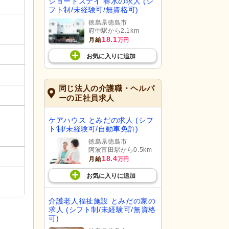
ショートステイ 春水の求人 (シ
フト制/未経験可/無資格可)
徳島県徳島市
府中駅から2.1km
18.1
月給
万円
お気に入り
に
追加
同じ法人の介護職・ヘルパ
ーの正社員求人
ケアハウス とみだの求人 (シフ
ト制/未経験可/自動車免許)
徳島県徳島市
阿波富田駅から0.5km
18.4
月給
万円
お気に入り
に
追加
介護老人福祉施設 とみだの家の
求人 (シフト制/未経験可/無資格
可)