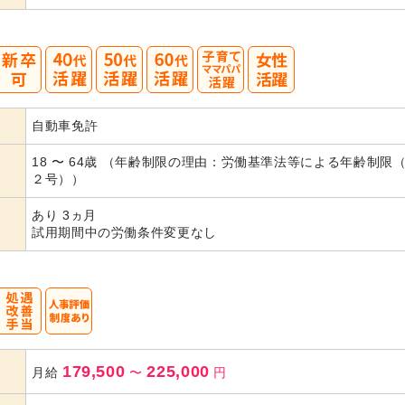
40
50
60
自動車免許
代活躍
代活躍
代活躍
18 〜 64歳 （年齢制限の理由：労働基準法等による年齢制限
２号））
あり 3ヵ月
試用期間中の労働条件変更なし
179,500
225,000
月給
〜
円