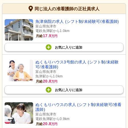
同じ法人の准看護師の正社員求人
魚津病院の求人 (シフト制/未経験可/准看護師)
富山県魚津市
電鉄魚津駅から1.0km
17.9
月給
万円
お気に入り
に
追加
ぬくもりハウス3号館の求人 (シフト制/未経験
可/准看護師)
富山県魚津市
魚津駅から1.0km
20.8
月給
万円
お気に入り
に
追加
ぬくもりハウスの求人 (シフト制/未経験可/准看
護師)
富山県魚津市
電鉄魚津駅から0.9km
20.8
月給
万円