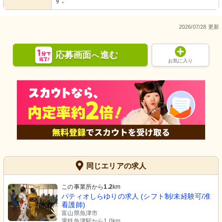
す。
2026/07/28 更新
応募画面
進む
へ
お気に入り
同じエリアの求人
この事業所から
1.2
km
パティオしらゆりの求人 (シフト制/未経験可/准
看護師)
富山県魚津市
電鉄魚津駅から1.0km