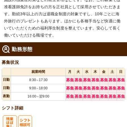
准看護師免許をお持ちの方を正社員として採用させていただきま
す。勤続3年以上の方は退職金制度の対象ですし、10年ごとに海
外旅行のプレゼントもあります。ほかにも各種手当など快適に働
いていただくための福利厚生制度を整えています。安心して長く
働いていただける職場です。
勤務形態
募集状況
就業時間
月
火
水
木
金
土
日
日勤
募集
募集
募集
募集
募集
募集
募集
8:30
17:30
～
日勤
募集
募集
募集
募集
募集
募集
募集
9:00
18:00
～
夜勤
募集
募集
募集
募集
募集
募集
募集
16:00
翌9:00
～
シフト詳細