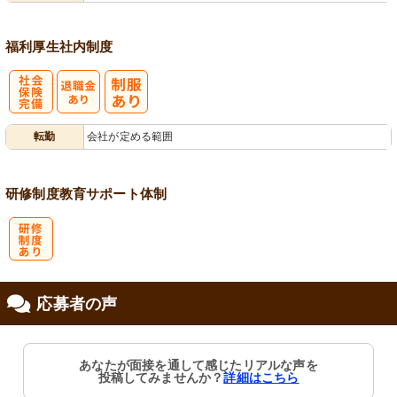
福利厚生
社内制度
社
転勤
会社が定める範囲
会保険完備
研修制度
教育
サポート体制
研
応募者の声
修制度あり
あなたが面接を通して感じたリアルな声を
投稿してみませんか？
詳細はこちら