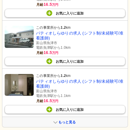
16.5
月給
万円
お気に入り
に
追加
この事業所から
1.2
km
パティオしらゆりの求人 (シフト制/未経験可/准
看護師)
富山県魚津市
電鉄魚津駅から1.0km
16.5
月給
万円
お気に入り
に
追加
この事業所から
1.2
km
パティオしらゆりの求人 (シフト制/未経験可/准
看護師)
富山県魚津市
電鉄魚津駅から1.1km
16.5
月給
万円
お気に入り
に
追加
もっと見る