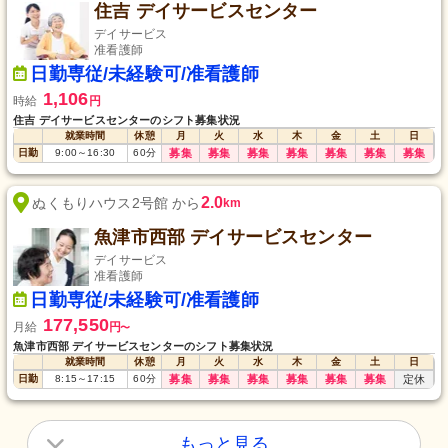
住吉 デイサービスセンター
デイサービス
准看護師
日勤専従/未経験可/准看護師
1,106
時給
円
住吉 デイサービスセンターのシフト募集状況
就業時間
休憩
月
火
水
木
金
土
日
日勤
9:00
～
16:30
60
分
募集
募集
募集
募集
募集
募集
募集
2.0
ぬくもりハウス2号館 から
km
魚津市西部 デイサービスセンター
デイサービス
准看護師
日勤専従/未経験可/准看護師
177,550
月給
円
〜
魚津市西部 デイサービスセンターのシフト募集状況
就業時間
休憩
月
火
水
木
金
土
日
日勤
8:15
～
17:15
60
分
募集
募集
募集
募集
募集
募集
定休
もっと見る