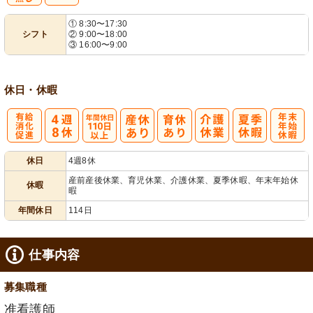
残
シ
① 8:30〜17:30
シフト
② 9:00〜18:00
業ほぼなし
フト相談可
③ 16:00〜9:00
休日・休暇
有
年間休日
年
休日
4週8休
給消化促進
110日以上
末年始休暇
産前産後休業、育児休業、介護休業、夏季休暇、年末年始休
休暇
暇
年間休日
114日
仕事内容
募集職種
准看護師