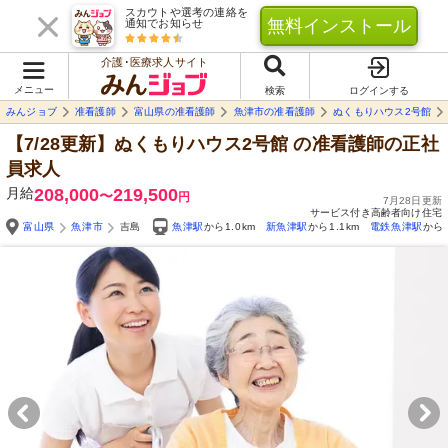
スカウトや選考の連絡を
無料インストール
通知でお知らせ
介護･医療求人サイト
メニュー
検索
ログインする
みんジョブ
准看護師
富山県の准看護師
魚津市の准看護師
ぬくもりハウス2号館
【7/28更新】ぬくもりハウス2号館
の准看護師の正社
員求人
月給
208,000
219,500
〜
円
7月28日更新
サービス付き高齢者向け住宅
富山県
魚津市
吉島
魚津駅
から1.0km
新魚津駅
から1.1km
電鉄魚津駅
から2