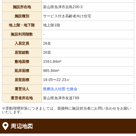
施設所在地
富山県魚津市吉島200-3
施設種別
サービス付き高齢者向け住宅
地上階・地下階
地上階1階
施設利用階数
-
入居定員
26名
居室総数
26室
敷地面積
1591.84m²
延床面積
985.84m²
居室面積
19.05〜22.23㎡
運営法人
医療法人社団 七徳会
運営者所在地
富山県魚津市友道789
※受動喫煙対策につきましては、面接時に施設担当者にお問い合わせをお願い
いたします。
周辺地図