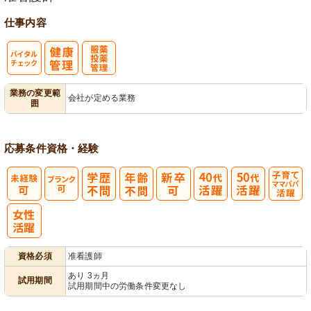
仕事内容
バイタルチェ
服薬・投薬管
業務の変更範
会社が定める業務
囲
ック
理
応募条件
資格・経験
子育てママパ
パ活躍
資格必須
准看護師
あり 3ヵ月
試用期間
試用期間中の労働条件変更なし