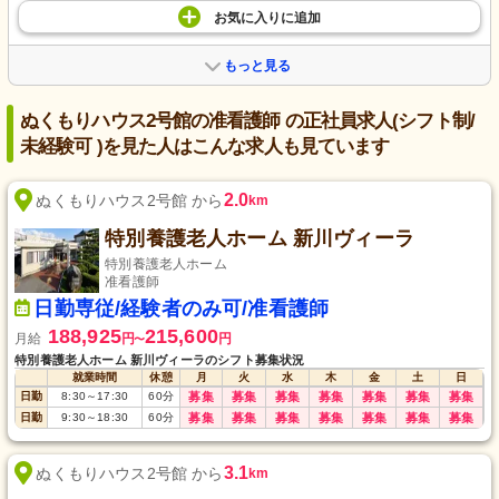
お気に入り
に
追加
もっと見る
ぬくもりハウス2号館の准看護師 の正社員求人(シフト制/
未経験可 )を見た人はこんな求人も見ています
2.0
ぬくもりハウス2号館 から
km
特別養護老人ホーム 新川ヴィーラ
特別養護老人ホーム
准看護師
日勤専従/経験者のみ可/准看護師
188,925
215,600
月給
円
円
〜
特別養護老人ホーム 新川ヴィーラのシフト募集状況
就業時間
休憩
月
火
水
木
金
土
日
日勤
8:30
～
17:30
60
分
募集
募集
募集
募集
募集
募集
募集
日勤
9:30
～
18:30
60
分
募集
募集
募集
募集
募集
募集
募集
3.1
ぬくもりハウス2号館 から
km