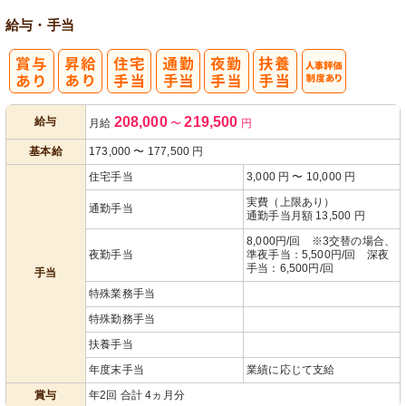
給与・手当
人事評価制度
208,000
219,500
給与
月給
〜
円
あり
基本給
173,000
〜
177,500
円
住宅手当
3,000 円 〜 10,000 円
実費（上限あり）
通勤手当
通勤手当月額 13,500 円
8,000円/回 ※3交替の場合、
夜勤手当
準夜手当：5,500円/回 深夜
手当：6,500円/回
手当
特殊業務手当
特殊勤務手当
扶養手当
年度末手当
業績に応じて支給
賞与
年2回 合計 4ヵ月分