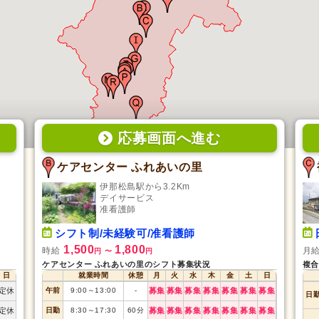
応募画面
へ
進む
ケアセンター ふれあいの里
伊那松島駅から3.2Km
デイサービス
准看護師
シフト制/未経験可/准看護師
1,500
1,800
時給
月
円
〜
円
ケアセンター ふれあいの里のシフト募集状況
複合
日
就業時間
休憩
月
火
水
木
金
土
日
定休
午前
9:00
～
13:00
-
募集
募集
募集
募集
募集
募集
募集
日
定休
日勤
8:30
～
17:30
60
分
募集
募集
募集
募集
募集
募集
募集