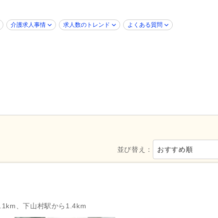
介護医療院・療養病床
(17)
グループホーム
(18)
)
養護老人ホーム
(4)
病院
(61)
介護求人事情
求人数のトレンド
よくある質問
障がい者支援
(12)
歯科診療所・技工所
(1)
新規オープン
(6)
ブランク可
(647)
年齢不問
(482)
新卒可
(605)
40代活躍
(647)
50代活躍
(646)
介護ロボット導入済み
(1)
髪型・髪色自由
(7)
Web面接可
(17)
ハローワーク求人を除く
(219
掲載3日以内
(14)
掲載7日以内
(39)
掲載30日以内
(180)
女性が活躍
(632)
急募
(19)
並び替え：
おすすめ順
シフト制
(254)
日勤のみ可
(585)
午前のみ可
(50)
午後のみ可
(33)
週1日から可
(22)
週2日から可
(35)
1km、下山村駅から1.4km
週4日から可
(28)
シフト相談可
(646)