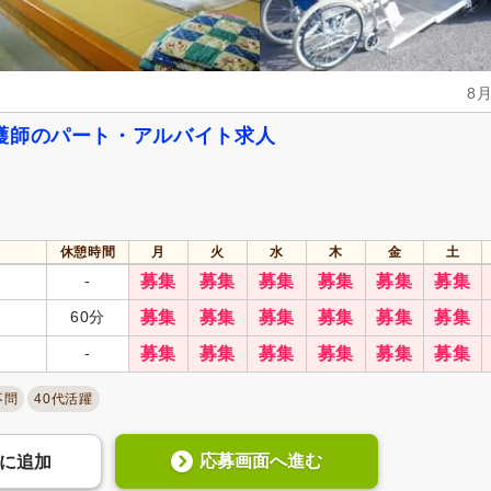
8
護師のパート・アルバイト求人
休憩時間
月
火
水
木
金
土
-
募集
募集
募集
募集
募集
募集
60分
募集
募集
募集
募集
募集
募集
-
募集
募集
募集
募集
募集
募集
不問
40代活躍
応募画面へ進む
に
追加