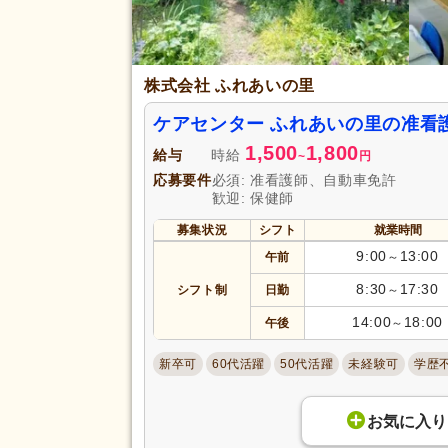
株式会社 ふれあいの里
ケアセンター ふれあいの里の准看
1,500
1,800
給与
時給
~
円
応募要件
必須: 准看護師、自動車免許
歓迎: 保健師
募集状況
シフト
就業時間
9:00
13:00
午前
～
8:30
17:30
シフト制
日勤
～
14:00
18:00
午後
～
新卒可
60代活躍
50代活躍
未経験可
学歴
お気に入り