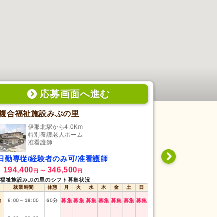
応募画面
へ
進む
複合福祉施設みぶの里
ウィズ茅野
伊那北駅から4.0Km
茅野
特別養護老人ホーム
介
准看護師
准
日勤専従/経験者のみ可/准看護師
日勤専従/未
194,400
346,500
235,000
給
月給
円
〜
円
円
福祉施設みぶの里のシフト募集状況
ウィズ茅野のシフト
就業時間
休憩
月
火
水
木
金
土
日
就業時間
勤
9:00
～
18:00
60
分
募集
募集
募集
募集
募集
募集
募集
日勤
8:30
～
17:30