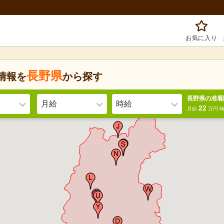
お気に入り
長野県
情報を
から探す
長野県の准看
月給
時給
22
月給
万円