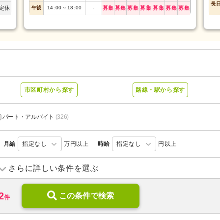
長
定休
午後
14:00
～
18:00
-
募集
募集
募集
募集
募集
募集
募集
市区町村から探す
路線・駅から探す
パート・アルバイト
(326)
月給
指定なし
万円以上
時給
指定なし
円以上
訪問入浴
(11)
訪問看護
(60)
さらに詳しい条件を選ぶ
デイケア
(15)
小規模多機能型居宅介護
(24)
2
住宅型有料老人ホーム
この条件で検索
(6)
介護付き有料老人ホーム
(44)
件
0)
ケアハウス
(8)
特別養護老人ホーム
(130)