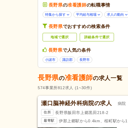
介護老人保健施設
(69)
長野県
の
准看護師
の転職事情
看護小規模多機能型居宅介護
(5
特集から探す
平均給与相場
求人の動向
診療所・クリニック
(132)
長野県
でおすすめの検索条件
未経験可
(523)
地域で選択
詳細条件で選択
学歴不問
(687)
子育てママパパ活躍
(646)
長野県
で人気の条件
60代活躍
(177)
応募条件・こ
小諸市
諏訪郡
長野市
だわり
ネイル可
(9)
掲載24時間以内
(1)
長野県
准看護師
の
の求人一覧
掲載14日以内
(65)
574
事業所
812
求人
(1~30件)
スピード対応
(75)
残業ほぼなし
(735)
瀬口脳神経外科病院の求人
病院
夜勤のみ可
(15)
長野県飯田市上郷黒田218-2
住所
勤務形態
時短勤務相談可
(61)
伊那上郷駅から0.4km、桜町駅から1.
最寄駅
週3日から可
(66)