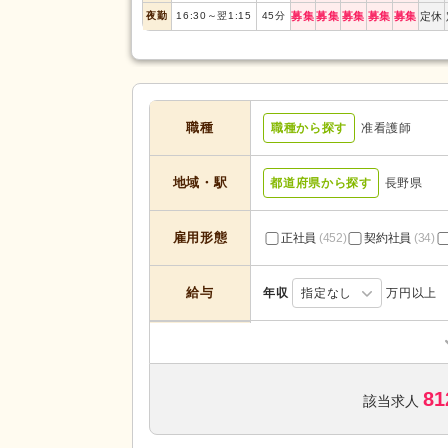
夜勤
16:30
～
翌1:15
45
分
募集
募集
募集
募集
募集
定休
職種
職種から探す
准看護師
地域・駅
都道府県から探す
長野県
雇用形態
正社員
(452)
契約社員
(34)
給与
年収
指定なし
万円以上
訪問介護
(6)
デイサービス
(129)
81
ショートステイ
(21)
該当求人
サービスの種
サービス付き高齢者向け住宅
(2
類