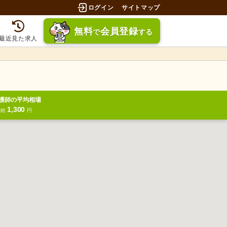
ログイン
サイトマップ
無料
会員登録
で
する
最近見た求人
護師の平均相場
1,300
時給
円