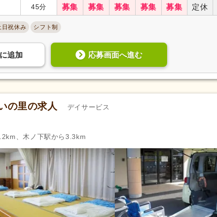
45分
募集
募集
募集
募集
募集
定休
夜勤手当
(129)
寮・社宅あり
(37)
資格手当
(234)
扶養控除内考慮あり
(41)
土日祝休み
シフト制
再雇用制度あり
(294)
正社員登用あり
(144)
応募画面へ進む
に
追加
自動車通勤可
(690)
自転車通勤可
(646)
あいの里の求人
デイサービス
2km、木ノ下駅から3.3km