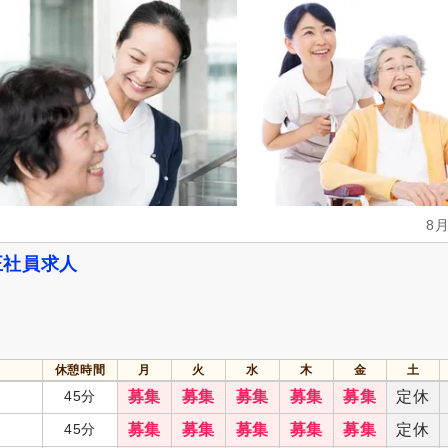
2)
実務者研修（旧ヘルパー1級・基礎研
介護福祉士
(3)
修）
(1)
介護支援専門員（ケアマネジャー）
保健師
(7)
(5)
自動車免許
(285)
週休2日
(175)
4週8休
(54)
土日祝休み
(18)
土曜休み
(16)
8
年間休日110日以上
(121)
年間休日120日以上
(57)
育休あり
(751)
介護休業
(277)
正社員求人
夏季休暇
(51)
冬季休暇
(18)
社会保険完備
(747)
研修制度あり
(647)
休憩時間
月
火
水
木
金
土
昇給あり
(737)
復職支援あり
(145)
45分
募集
募集
募集
募集
募集
定休
日・祝給与アップ
(21)
住宅手当
(130)
45分
募集
募集
募集
募集
募集
定休
通勤手当
(680)
人事評価制度あり
(645)