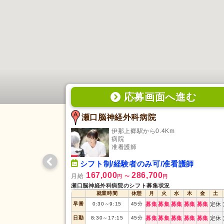
応募画面
へ
進む
瀬口脳神経外科病院
伊那上郷駅から0.4Km
病院
准看護師
シフト制/経験者のみ可/准看護師
167,000
286,700
月給
円
〜
円
瀬口脳神経外科病院のシフト募集状況
就業時間
休憩
月
火
水
木
金
土
早番
0:30
～
9:15
45
分
募集
募集
募集
募集
募集
定休
日勤
8:30
～
17:15
45
分
募集
募集
募集
募集
募集
定休