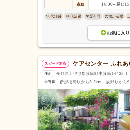
16:30
翌1:15
夜勤
～
福利厚生
処遇改善手当
(191)
託児施設あり
(74)
50代活躍
40代活躍
学歴不問
女性が活躍
扶養手当
(170)
副業可
(46)
お気に入り
駅近
(186)
アクセス
バイク通勤可
(35)
ケアセンター ふれ
スピード対応
長野県上伊那郡箕輪町中箕輪14432-1
住所
伊那松島駅から3.2km、辰野駅から9.
最寄駅