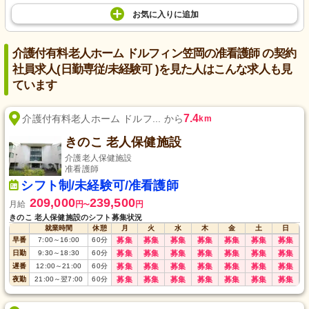
お気に入り
に
追加
介護付有料老人ホーム ドルフィン笠岡の准看護師 の契約
社員求人(日勤専従/未経験可 )を見た人はこんな求人も見
ています
7.4
介護付有料老人ホーム ドルフ... から
km
きのこ 老人保健施設
介護老人保健施設
准看護師
シフト制/未経験可/准看護師
209,000
239,500
月給
円
円
〜
きのこ 老人保健施設のシフト募集状況
就業時間
休憩
月
火
水
木
金
土
日
早番
7:00
～
16:00
60
分
募集
募集
募集
募集
募集
募集
募集
日勤
9:30
～
18:30
60
分
募集
募集
募集
募集
募集
募集
募集
遅番
12:00
～
21:00
60
分
募集
募集
募集
募集
募集
募集
募集
夜勤
21:00
～
翌7:00
60
分
募集
募集
募集
募集
募集
募集
募集