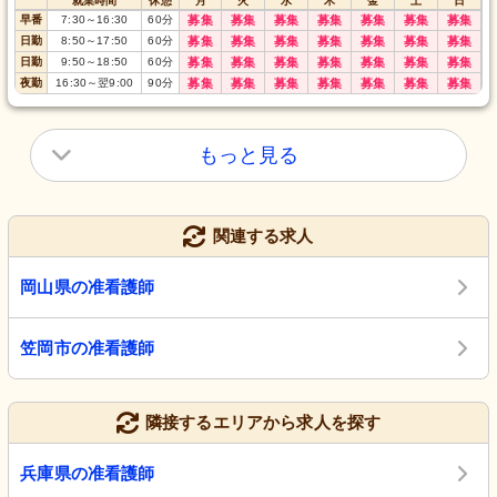
就業時間
休憩
月
火
水
木
金
土
日
早番
7:30
～
16:30
60
分
募集
募集
募集
募集
募集
募集
募集
日勤
8:50
～
17:50
60
分
募集
募集
募集
募集
募集
募集
募集
日勤
9:50
～
18:50
60
分
募集
募集
募集
募集
募集
募集
募集
夜勤
16:30
～
翌9:00
90
分
募集
募集
募集
募集
募集
募集
募集
もっと見る
関連する求人
岡山県の准看護師
笠岡市の准看護師
隣接するエリアから求人を探す
兵庫県の准看護師