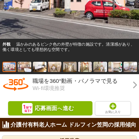
外観
温かみのあるピンク色の外壁が特徴の施設です。清潔感があり、
働く環境としても理想的な空間です。
職場を360°動画・パノラマで見る
Wi-fi環境推奨
応募画面
進む
へ
お気に入り
介護付有料老人ホーム ドルフィン笠岡の採用傾向