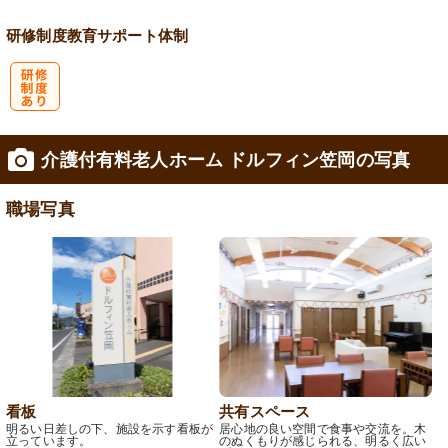
研修制度
教育
サポート体制
研
介護付有料老人ホーム ドルフィン笠岡の写真
修制度あり
職場写真
看板
共有スペース
明るい日差しの下、施設を示す看板が
居心地の良い空間で食事や交流を。木
立っています。
のぬくもりが感じられる、明るく広い