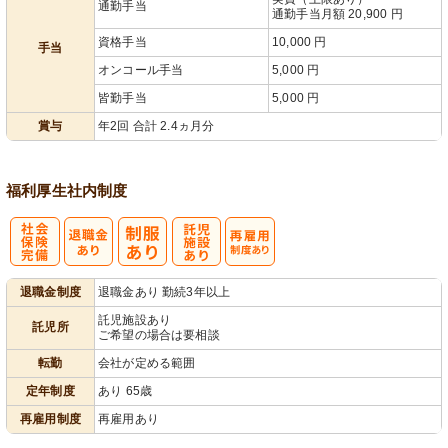
通勤手当
通勤手当月額 20,900 円
資格手当
10,000 円
手当
オンコール手当
5,000 円
皆勤手当
5,000 円
賞与
年2回 合計 2.4ヵ月分
福利厚生
社内制度
社
託
再雇用制度あ
退職金制度
退職金あり 勤続3年以上
会保険完備
児施設あり
り
託児施設あり
託児所
ご希望の場合は要相談
転勤
会社が定める範囲
定年制度
あり 65歳
再雇用制度
再雇用あり