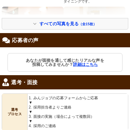
ダイニングです。
すべての写真を見る
（全15枚）
応募者の声
洗面台
洗面台
あなたが面接を通して感じたリアルな声を
使いやすさを考慮した洗面スペースが
清潔感のあふれる居室には、すぐに使
投稿してみませんか？
詳細はこちら
充実しており、清潔感も感じられま
える洗面台が備わっており、快適で
す。
す。
選考・面接
1. みんジョブの応募フォームからご応募
▼
2. 採用担当者よりご連絡
選考
▼
プロセス
3. 面接の実施（場合によって複数回）
▼
共有スペース
エレベーター
4. 採用のご連絡