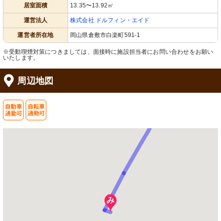
明るい受付には季節感ある装飾があ
安全に配慮した椅子と手すりが備わっ
居室面積
13.35〜13.92㎡
り、優しい雰囲気が漂います。
た清潔な浴室です。安心してご利用い
ただける環境が整っています。
運営法人
株式会社 ドルフィン・エイド
運営者所在地
岡山県倉敷市白楽町591-1
※受動喫煙対策につきましては、面接時に施設担当者にお問い合わせをお願い
いたします。
周辺地図
掲示物
外観
彩り豊かな手作りの飾りが温かい雰囲
清潔感のある外壁と、訪れる人を迎え
気を醸し出しています。
るエントランスが印象的です。
共有スペース
居室