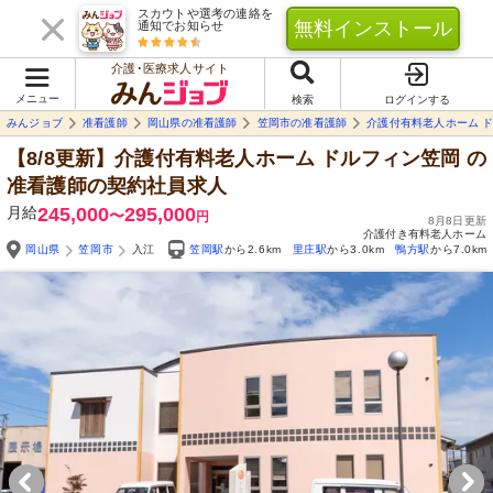
スカウトや選考の連絡を
無料インストール
通知でお知らせ
介護･医療求人サイト
メニュー
検索
ログインする
みんジョブ
准看護師
岡山県の准看護師
笠岡市の准看護師
介護付有料老人ホーム 
【8/8更新】介護付有料老人ホーム ドルフィン笠岡
の
准看護師の契約社員求人
月給
245,000
295,000
〜
円
8月8日更新
介護付き有料老人ホーム
岡山県
笠岡市
入江
笠岡駅
から2.6km
里庄駅
から3.0km
鴨方駅
から7.0km
Yo
自由