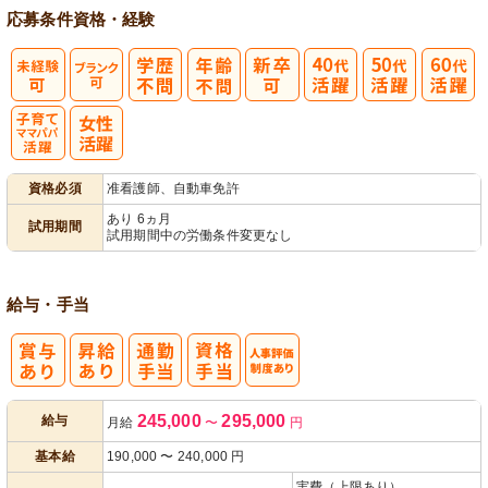
応募条件
資格・経験
子育てママパ
資格必須
准看護師、自動車免許
パ活躍
あり 6ヵ月
試用期間
試用期間中の労働条件変更なし
給与・手当
人事評価制度
245,000
295,000
給与
月給
〜
円
あり
基本給
190,000
〜
240,000
円
実費（上限あり）