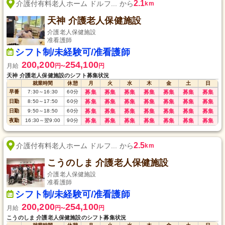
2.1
介護付有料老人ホーム ドルフ... から
km
天神 介護老人保健施設
介護老人保健施設
准看護師
シフト制/未経験可/准看護師
200,200
254,100
月給
円
円
〜
天神 介護老人保健施設のシフト募集状況
就業時間
休憩
月
火
水
木
金
土
日
早番
7:30
～
16:30
60
分
募集
募集
募集
募集
募集
募集
募集
日勤
8:50
～
17:50
60
分
募集
募集
募集
募集
募集
募集
募集
日勤
9:50
～
18:50
60
分
募集
募集
募集
募集
募集
募集
募集
夜勤
16:30
～
翌9:00
90
分
募集
募集
募集
募集
募集
募集
募集
2.5
介護付有料老人ホーム ドルフ... から
km
こうのしま 介護老人保健施設
介護老人保健施設
准看護師
シフト制/未経験可/准看護師
200,200
254,100
月給
円
円
〜
こうのしま 介護老人保健施設のシフト募集状況