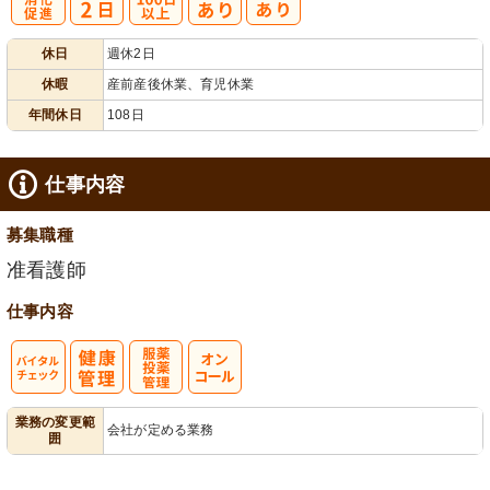
有
年間休日
休日
週休2日
給消化促進
100日以上
休暇
産前産後休業、育児休業
年間休日
108日
仕事内容
募集職種
准看護師
仕事内容
バイタルチェ
服薬・投薬管
業務の変更範
会社が定める業務
囲
ック
理