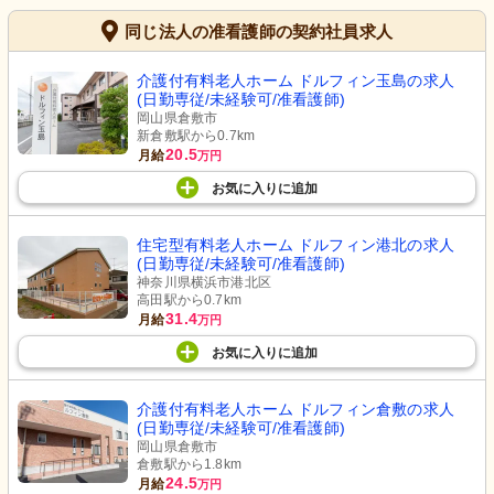
同じ法人の准看護師の契約社員求人
介護付有料老人ホーム ドルフィン玉島の求人
(日勤専従/未経験可/准看護師)
岡山県倉敷市
新倉敷駅から0.7km
20.5
月給
万円
お気に入り
に
追加
住宅型有料老人ホーム ドルフィン港北の求人
(日勤専従/未経験可/准看護師)
神奈川県横浜市港北区
高田駅から0.7km
31.4
月給
万円
お気に入り
に
追加
介護付有料老人ホーム ドルフィン倉敷の求人
(日勤専従/未経験可/准看護師)
岡山県倉敷市
倉敷駅から1.8km
24.5
月給
万円