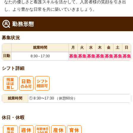
なたの優しさと看護スキルを活かして、入居者様の笑顔を引き出
し、より豊かな日常を共に築いていきましょう。
勤務形態
募集状況
就業時間
月
火
水
木
金
土
日
日勤
募集
募集
募集
募集
募集
募集
募集
8:30
17:30
～
シフト詳細
残
シ
就業時間
① 8:30〜17:30 （休憩60分）
業ほぼなし
フト相談可
休日・休暇