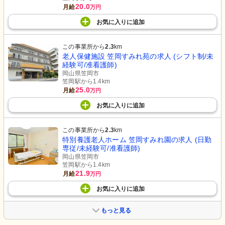
20.0
月給
万円
お気に入り
に
追加
この事業所から
2.3
km
老人保健施設 笠岡すみれ苑の求人 (シフト制/未
経験可/准看護師)
岡山県笠岡市
笠岡駅から1.4km
25.0
月給
万円
お気に入り
に
追加
この事業所から
2.3
km
特別養護老人ホーム 笠岡すみれ園の求人 (日勤
専従/未経験可/准看護師)
岡山県笠岡市
笠岡駅から1.4km
21.9
月給
万円
お気に入り
に
追加
もっと見る