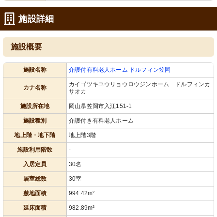
カラフルな飾りと木の温もりが心地よ
暖かみのある色合いで、優しい雰囲気
いダイニングで、清潔感のあふれる空
を感じるエレベーターです。装飾が施
間です。
され、入居者の笑顔が想像できます。
施設詳細
施設概要
施設名称
介護付有料老人ホーム ドルフィン笠岡
カイゴツキユウリョウロウジンホーム ドルフィンカ
カナ名称
サオカ
玄関
談話室
施設所在地
岡山県笠岡市入江151-1
温もりを感じるエントランスが、訪れ
ゆったりとしたテーブルが配置され、
る方をやさしく迎えます。
静かな食事時間を過ごせる空間です。
施設種別
介護付き有料老人ホーム
地上階・地下階
地上階3階
施設利用階数
-
入居定員
30名
居室総数
30室
敷地面積
994.42m²
延床面積
982.89m²
スタッフルーム
浴室