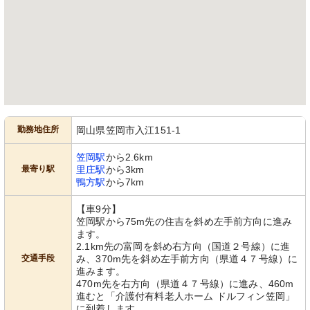
広々とした明るい食堂で、ゆったりと
明るく清潔な空間で、快適な私的時間
した食事の時間をサポートします。
を過ごせます。利用者の安全を守る設
備が整っています。
勤務地住所
岡山県笠岡市入江151-1
笠岡駅
から2.6km
浴室
最寄り駅
里庄駅
から3km
広々とした浴室には、入浴サポートの
鴨方駅
から7km
器具が整っています。
【車9分】
笠岡駅から75m先の住吉を斜め左手前方向に進み
ます。
2.1km先の富岡を斜め右方向（国道２号線）に進
交通手段
み、370m先を斜め左手前方向（県道４７号線）に
進みます。
470m先を右方向（県道４７号線）に進み、460m
進むと「介護付有料老人ホーム ドルフィン笠岡」
に到着します。