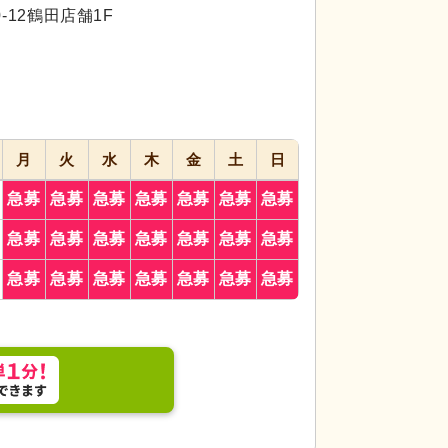
代活躍
代活躍
-12鶴田店舗1F
応募画面
進む
へ
お気に入り
に
追加
月
火
水
木
金
土
日
急募
急募
急募
急募
急募
急募
急募
急募
急募
急募
急募
急募
急募
急募
急募
急募
急募
急募
急募
急募
急募