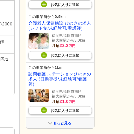
お気に入り
に
追加
この事業所から
0.9
km
介護老人保健施設 ひのきの求人
2000
(シフト制/未経験可/看護師)
福岡県福岡市南区
福大前駅から3.0km
作
22.2
月給
万円
お気に入り
に
追加
円/1
この事業所から
1
km
訪問看護 ステーションひのきの
求人 (日勤専従/未経験可/看護
師)
福岡県福岡市南区
福大前駅から3.0km
21.0
月給
万円
お気に入り
に
追加
もっと見る