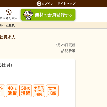
ログイン
サイトマップ
無料
会員登録
で
する
最近見た求人
師・正社員
社員求人
7月28日更新
訪問看護
正社員）
募してみましょう！
40
50
3.5件」
の
求人に応募しています！