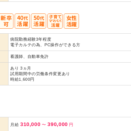
40
50
病院勤務経験3年程度
代活躍
代活躍
電子カルテの為、PC操作ができる方
看護師、自動車免許
あり 3ヵ月
試用期間中の労働条件変更あり
時給1,600円
310,000
390,000
月給
〜
円