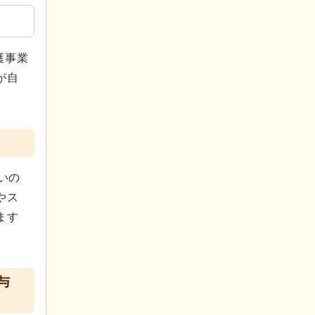
。
護事業
が自
いの
やス
ます
与