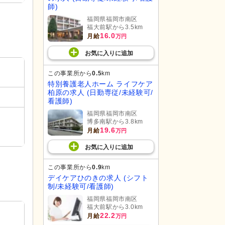
師)
福岡県福岡市南区
福大前駅から3.5km
16.0
月給
万円
お気に入り
に
追加
この事業所から
0.5
km
特別養護老人ホーム ライフケア
柏原の求人 (日勤専従/未経験可/
看護師)
福岡県福岡市南区
博多南駅から3.8km
19.6
月給
万円
お気に入り
に
追加
この事業所から
0.9
km
デイケアひのきの求人 (シフト
制/未経験可/看護師)
福岡県福岡市南区
福大前駅から3.0km
22.2
月給
万円