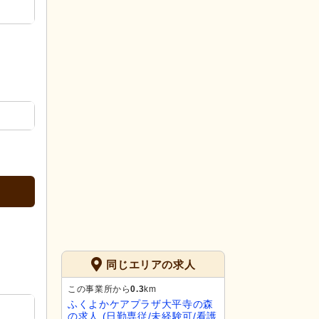
同じエリアの求人
この事業所から
0.3
km
ふくよかケアプラザ大平寺の森
の求人 (日勤専従/未経験可/看護