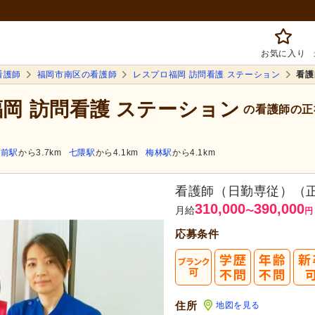
お気に入り
看護師
福岡市南区の看護師
レスプロ福岡 訪問看護 ステーション
看護
福岡 訪問看護 ステーション
の看護師の正
大前駅
から3.7km
七隈駅
から4.1km
梅林駅
から4.1km
看護師（日勤専従）（
310,000
390,000
月給
〜
円
応募条件
まずは応
転職成功者は
「平均
住所
地図を見る