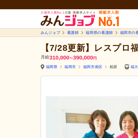
介護求人数No.1
介護･医療求人サイト
みんジョブ
看護師
福岡県の看護師
福岡市の
【7/28更新】レスプロ
月給
310,000
390,000
〜
円
福岡県
福岡市
福岡市南区
柏原
福