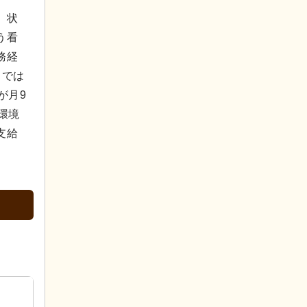
、状
う看
務経
うでは
が月9
環境
支給