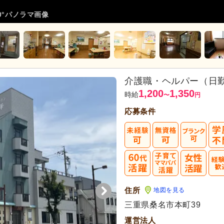
0°パノラマ画像
介護職・ヘルパー（日
1,200
1,350
時給
〜
円
応募条件
60
住所
地図を見る
代活躍
三重県桑名市本町39
運営法人