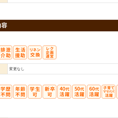
内容
変更なし
40
50
60
代活躍
代活躍
代活躍