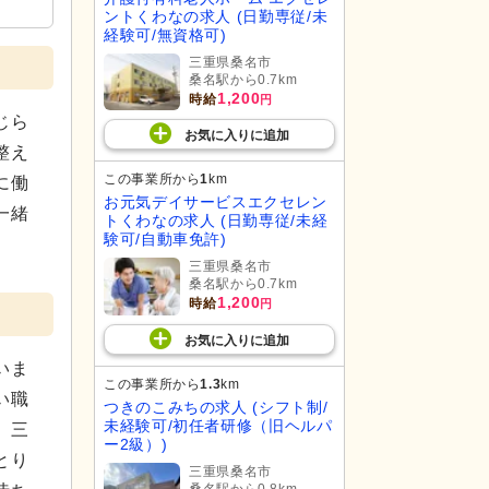
ントくわなの求人 (日勤専従/未
経験可/無資格可)
三重県桑名市
桑名駅から0.7km
1,200
時給
円
じら
お気に入り
に
追加
整え
この事業所から
1
km
に働
お元気デイサービスエクセレン
一緒
トくわなの求人 (日勤専従/未経
験可/自動車免許)
三重県桑名市
桑名駅から0.7km
1,200
時給
円
お気に入り
に
追加
いま
この事業所から
1.3
km
い職
つきのこみちの求人 (シフト制/
未経験可/初任者研修（旧ヘルパ
。三
ー2級）)
とり
三重県桑名市