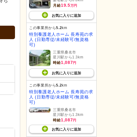
待ち
桑名駅から0.8km
19.5
月給
万円
お気に入り
に
追加
この事業所から
5.2
km
特別養護老人ホーム 長寿苑の求
人 (日勤専従/未経験可/無資格
可)
三重県桑名市
星川駅から1.3km
1,087
時給
円
お気に入り
に
追加
この事業所から
5.2
km
特別養護老人ホーム 長寿苑の求
人 (日勤専従/未経験可/無資格
可)
三重県桑名市
星川駅から1.3km
1,087
時給
円
お気に入り
に
追加