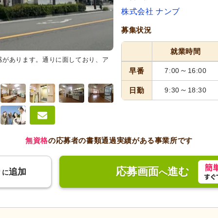
株式会社 ナンブ
募集状況
就業時間
感があります。通りに面しており、ア
共有スペース
広々として清潔感
りや掲示物が温かい雰囲気を演出
～
早番
7:00
16:00
～
日勤
9:30
18:30
無資格
の応募者の書類通過実績がある事業所です
応募画面
進む
り
追加
へ
に