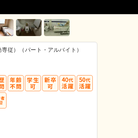
勤専従）（パート・アルバイト）
40
50
代活躍
代活躍