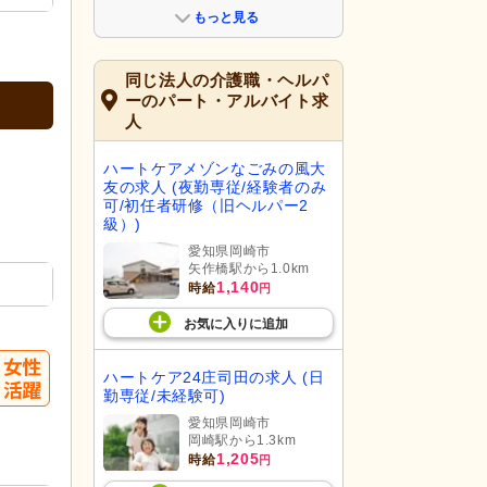
もっと見る
同じ法人の介護職・ヘルパ
ーのパート・アルバイト求
人
ハートケアメゾンなごみの風大
友の求人 (夜勤専従/経験者のみ
可/初任者研修（旧ヘルパー2
級）)
愛知県岡崎市
矢作橋駅から1.0km
1,140
時給
円
お気に入り
に
追加
ハートケア24庄司田の求人 (日
勤専従/未経験可)
愛知県岡崎市
岡崎駅から1.3km
1,205
時給
円