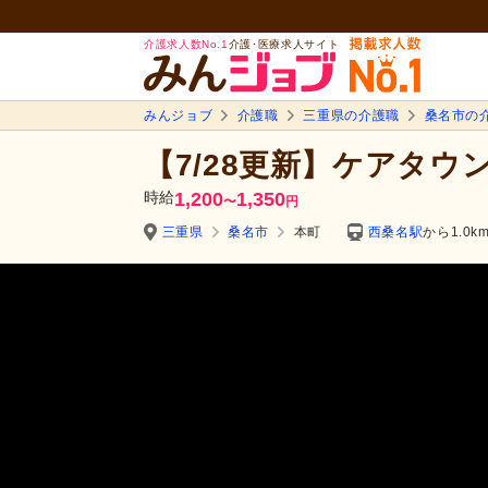
介護求人数No.1
介護･医療求人サイト
みんジョブ
介護職
三重県の介護職
桑名市の
【7/28更新】ケアタウ
時給
1,200
1,350
〜
円
三重県
桑名市
本町
西桑名駅
から1.0k