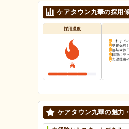
ケアタウン九華の採用
採用温度
これまで
現在保有
給与や休
転職に至
志望理由
高
ケアタウン九華の
魅力