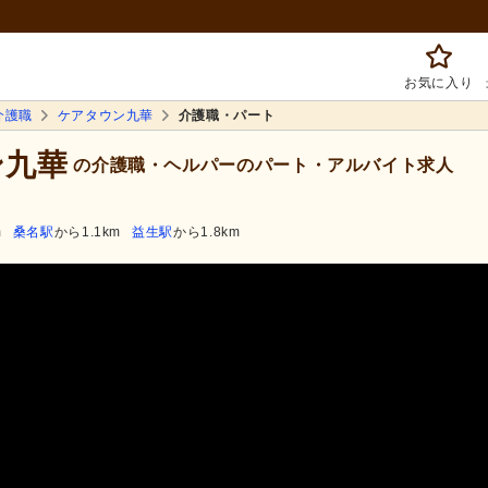
お気に入り
介護職
ケアタウン九華
介護職・パート
ン九華
の介護職・ヘルパーのパート・アルバイト求人
m
桑名駅
から1.1km
益生駅
から1.8km