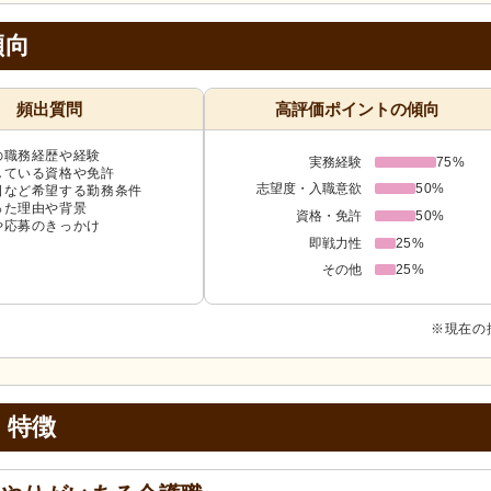
傾向
頻出質問
高評価ポイントの傾向
の職務経歴や経験
実務経験
75%
している資格や免許
志望度・入職意欲
50%
日など希望する勤務条件
った理由や背景
資格・免許
50%
や応募のきっかけ
即戦力性
25%
その他
25%
※現在の
・特徴