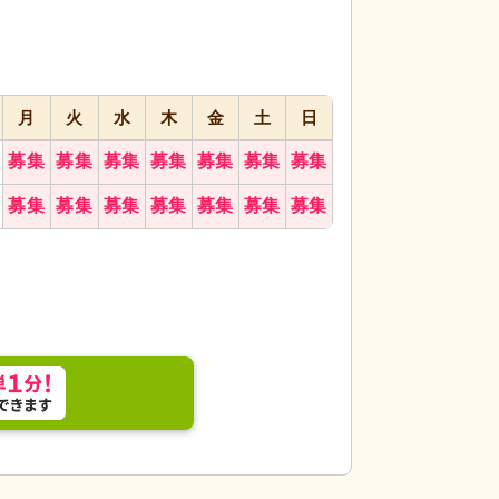
月
火
水
木
金
土
日
のある共有スペースです。壁に飾られた手作りの飾
居室
エアコン完備
しています。
せる空間が整ってい
募集
募集
募集
募集
募集
募集
募集
募集
募集
募集
募集
募集
募集
募集