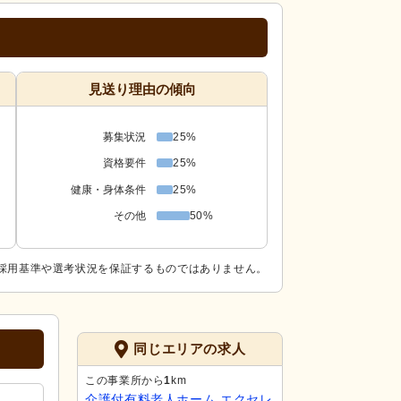
見送り理由の傾向
募集状況
25%
資格要件
25%
健康・身体条件
25%
その他
50%
採用基準や選考状況を保証するものではありません。
同じエリアの求人
この事業所から
1
km
介護付有料老人ホーム エクセレ