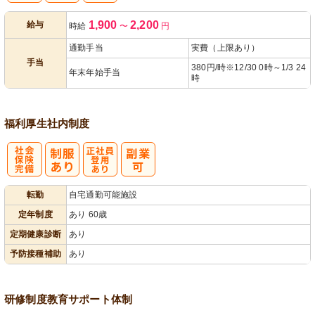
1,900
2,200
給与
時給
〜
円
あり
通勤手当
実費（上限あり）
手当
380円/時※12/30 0時～1/3 24
年末年始手当
時
福利厚生
社内制度
社
正社員登用あ
転勤
自宅通勤可能施設
会保険完備
り
定年制度
あり 60歳
定期健康診断
あり
予防接種補助
あり
研修制度
教育
サポート体制