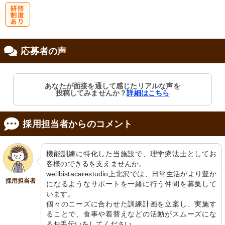
研
応募者の声
修制度あり
あなたが面接を通して感じたリアルな声を
投稿してみませんか？
詳細はこちら
採用担当者からのコメント
機能訓練に特化した当施設で、理学療法士としてお
客様のできるを支えませんか。

wellbistacarestudio上北沢では、日常生活がより豊か
採用担当者
になるようなサポートを一緒に行う仲間を募集して
います。

個々のニーズに合わせた訓練計画を立案し、実施す
ることで、食事や着替えなどの活動がスムーズにな
るお手伝いをしてください。
