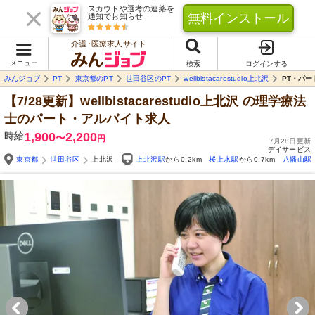
スカウトや選考の連絡を
無料インストール
通知でお知らせ
介護･医療求人サイト
メニュー
検索
ログインする
みんジョブ
PT
東京都のPT
世田谷区のPT
wellbistacarestudio上北沢
PT・パー
【7/28更新】wellbistacarestudio上北沢
の理学療法
士のパート・アルバイト求人
時給
1,900
2,200
〜
円
7月28日更新
デイサービス
東京都
世田谷区
上北沢
上北沢駅
から0.2km
桜上水駅
から0.7km
八幡山駅