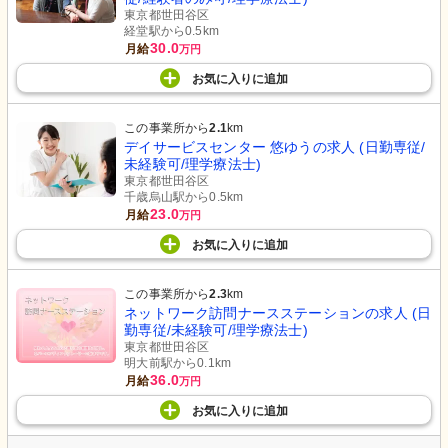
東京都世田谷区
経堂駅から0.5km
30.0
月給
万円
お気に入り
に
追加
この事業所から
2.1
km
デイサービスセンター 悠ゆうの求人 (日勤専従/
未経験可/理学療法士)
東京都世田谷区
千歳烏山駅から0.5km
23.0
月給
万円
お気に入り
に
追加
この事業所から
2.3
km
ネットワーク訪問ナースステーションの求人 (日
勤専従/未経験可/理学療法士)
東京都世田谷区
明大前駅から0.1km
36.0
月給
万円
お気に入り
に
追加