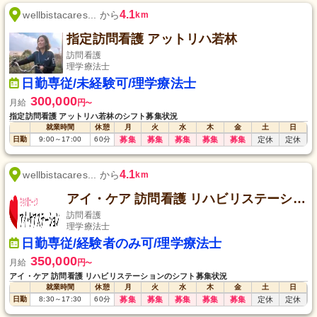
4.1
wellbistacares... から
km
指定訪問看護 アットリハ若林
訪問看護
理学療法士
日勤専従/未経験可/理学療法士
300,000
月給
円
〜
指定訪問看護 アットリハ若林のシフト募集状況
就業時間
休憩
月
火
水
木
金
土
日
日勤
9:00
～
17:00
60
分
募集
募集
募集
募集
募集
定休
定休
4.1
wellbistacares... から
km
アイ・ケア 訪問看護 リハビリステーション
訪問看護
理学療法士
日勤専従/経験者のみ可/理学療法士
350,000
月給
円
〜
アイ・ケア 訪問看護 リハビリステーションのシフト募集状況
就業時間
休憩
月
火
水
木
金
土
日
日勤
8:30
～
17:30
60
分
募集
募集
募集
募集
募集
定休
定休