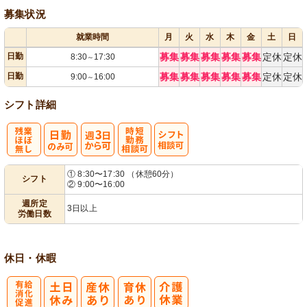
募集状況
就業時間
月
火
水
木
金
土
日
日勤
募集
募集
募集
募集
募集
定休
定休
8:30
17:30
～
日勤
募集
募集
募集
募集
募集
定休
定休
9:00
16:00
～
シフト詳細
残
週
時短勤務相談
シ
① 8:30〜17:30 （休憩60分）
シフト
② 9:00〜16:00
業ほぼなし
3日から可
可
フト相談可
週所定
3日以上
労働日数
休日・休暇
有