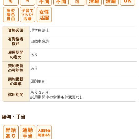
髪型・髪色自
子育てママパ
資格必須
理学療法士
由
パ活躍
有資格者
自動車免許
歓迎
雇用期間
あり
の定め
契約更新
あり
の可能性
契約更新
原則更新
の基準
あり 3ヵ月
試用期間
試用期間中の労働条件変更なし
給与・手当
人事評価制度