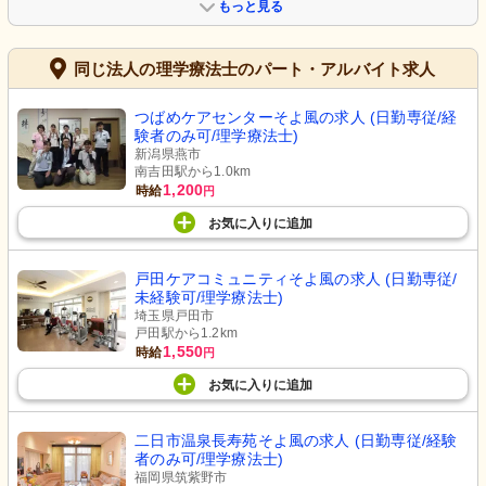
もっと見る
同じ法人の理学療法士のパート・アルバイト求人
つばめケアセンターそよ風の求人 (日勤専従/経
験者のみ可/理学療法士)
新潟県燕市
南吉田駅から1.0km
1,200
時給
円
お気に入り
に
追加
戸田ケアコミュニティそよ風の求人 (日勤専従/
未経験可/理学療法士)
埼玉県戸田市
戸田駅から1.2km
1,550
時給
円
お気に入り
に
追加
二日市温泉長寿苑そよ風の求人 (日勤専従/経験
者のみ可/理学療法士)
福岡県筑紫野市