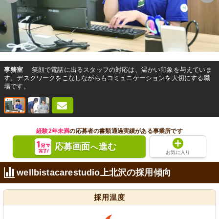
事務室
笑顔で電話に出るスタッフの対応は、温かい印象を与えていま
す。デスクワークをこなしながらもコミュニケーションを大切にする職
場です。
経験2年未満
の応募者の書類通過実績がある事業所です
応募画面
進む
へ
お気に入り
wellbistacarestudio上北沢の採用傾向
採用温度