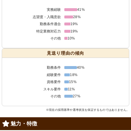
実務経験
41%
志望度・入職意欲
28%
勤務条件適合
19%
特定業務対応力
19%
その他
10%
見送り理由の傾向
勤務条件
40%
経験要件
18%
資格要件
15%
スキル要件
11%
その他
27%
※現在の採用基準や選考状況を保証するものではありません。
魅力・特徴