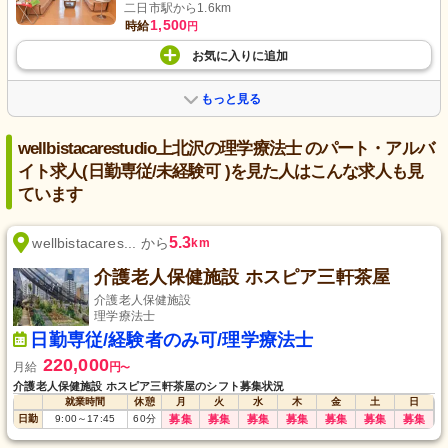
二日市駅から1.6km
1,500
時給
円
お気に入り
に
追加
もっと見る
wellbistacarestudio上北沢の理学療法士 のパート・アルバ
イト求人(日勤専従/未経験可 )を見た人はこんな求人も見
ています
5.3
wellbistacares... から
km
介護老人保健施設 ホスピア三軒茶屋
介護老人保健施設
理学療法士
日勤専従/経験者のみ可/理学療法士
220,000
月給
円
〜
介護老人保健施設 ホスピア三軒茶屋のシフト募集状況
就業時間
休憩
月
火
水
木
金
土
日
日勤
9:00
～
17:45
60
分
募集
募集
募集
募集
募集
募集
募集