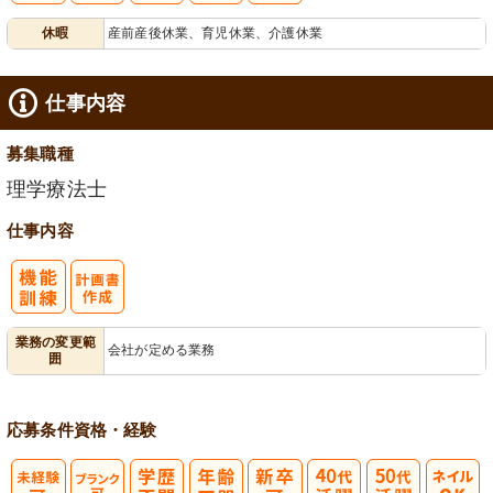
休暇
産前産後休業、育児休業、介護休業
給消化促進
仕事内容
募集職種
理学療法士
仕事内容
業務の変更範
会社が定める業務
囲
応募条件
資格・経験