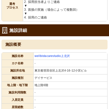
2. 採用担当者よりご連絡
選考
▼
プロセス
3. 面接の実施（場合によって複数回）
▼
4. 採用のご連絡
施設詳細
施設概要
施設名称
wellbistacarestudio上北沢
カナ名称
-
施設所在地
東京都世田谷区上北沢4-16-12小宮ビル
施設種別
デイサービス
地上階・地下階
地上階6階
施設利用階数
-
入居定員
-
居室総数
-