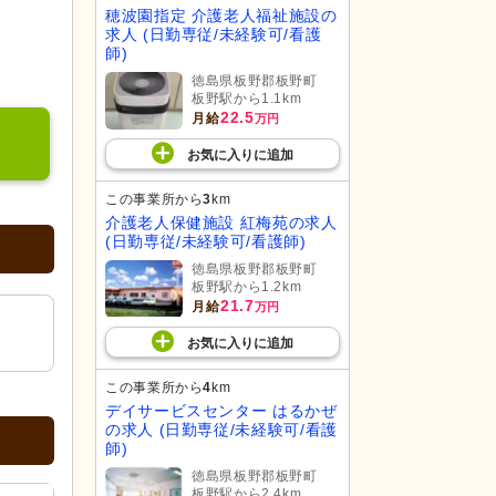
穂波園指定 介護老人福祉施設の
求人 (日勤専従/未経験可/看護
師)
徳島県板野郡板野町
板野駅から1.1km
22.5
月給
万円
お気に入り
に
追加
この事業所から
3
km
介護老人保健施設 紅梅苑の求人
(日勤専従/未経験可/看護師)
徳島県板野郡板野町
板野駅から1.2km
21.7
月給
万円
お気に入り
に
追加
この事業所から
4
km
デイサービスセンター はるかぜ
の求人 (日勤専従/未経験可/看護
師)
徳島県板野郡板野町
板野駅から2.4km