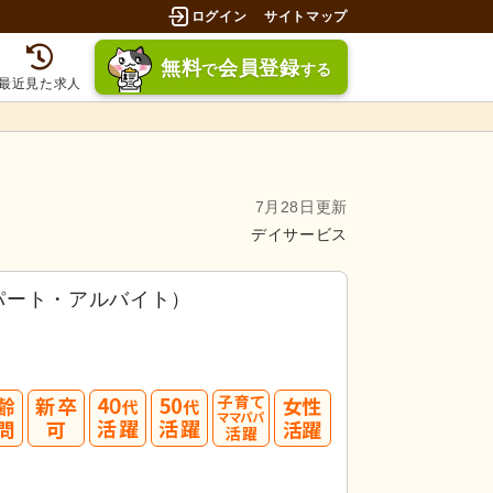
ログイン
サイトマップ
無料
会員登録
で
する
最近見た求人
7月28日更新
デイサービス
パート・アルバイト）
40
50