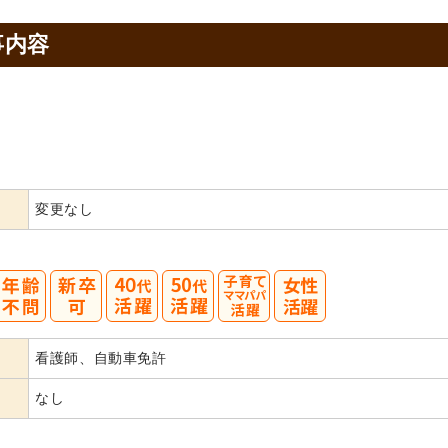
事内容
変更なし
40
50
看護師、自動車免許
代活躍
代活躍
なし