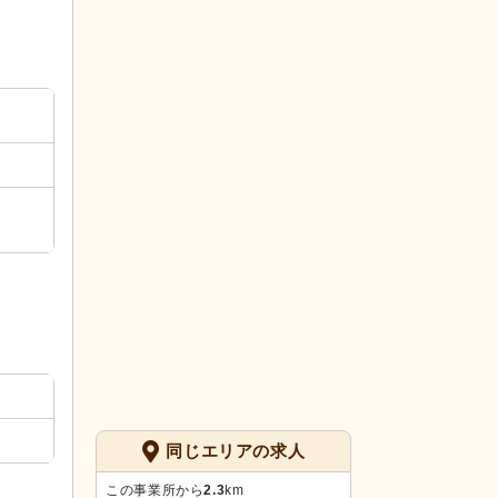
同じエリアの求人
この事業所から
2.3
km