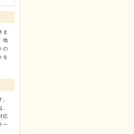
きま
、地
々の
々を
す。
は、
対応
？一