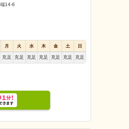
代活躍
代活躍
14-6
月
火
水
木
金
土
日
充足
充足
充足
充足
充足
充足
充足