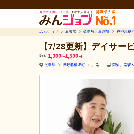
介護求人数No.1
介護･医療求人サイト
みんジョブ
看護師
徳島県の看護師
板野郡板
【7/28更新】デイサー
時給
1,300
1,500
〜
円
徳島県
板野郡板野町
川端
阿波川端駅
か