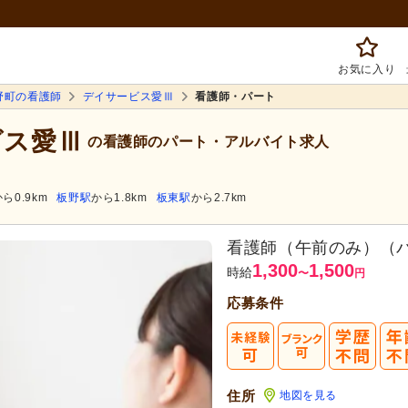
お気に入り
野町の看護師
デイサービス愛Ⅲ
看護師・パート
ビス愛Ⅲ
の看護師のパート・アルバイト求人
ら0.9km
板野駅
から1.8km
板東駅
から2.7km
看護師（午前のみ）（
1,300
1,500
時給
〜
円
応募条件
住所
地図を見る