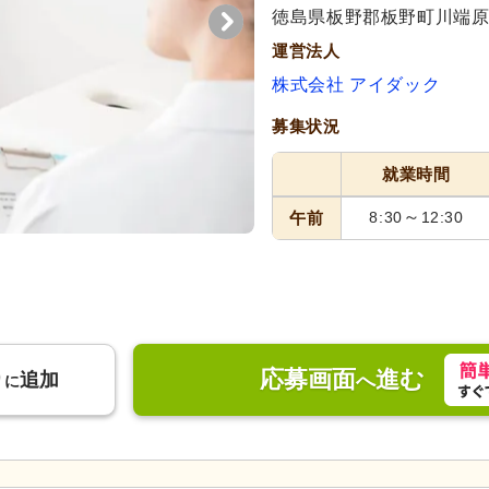
徳島県板野郡板野町川端原端
運営法人
株式会社 アイダック
募集状況
就業時間
～
午前
8:30
12:30
応募画面
進む
り
追加
へ
に