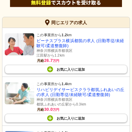
同じエリアの求人
この事業所から
1.2
km
ビーナスプラス横浜都筑の求人 (日勤専従/未経
験可/柔道整復師)
神奈川県横浜市都筑区
江田駅から1.2km
26.7
月給
万円
お気に入り
に
追加
この事業所から
1.4
km
リハビリデイサービスクララ都筑ふれあいの丘
の求人 (日勤専従/未経験可/柔道整復師)
神奈川県横浜市都筑区
都筑ふれあいの丘駅から0.3km
30.0
月給
万円
お気に入り
に
追加