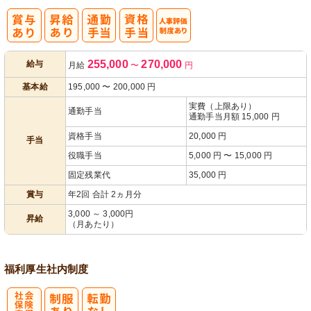
人事評価制度
255,000
270,000
給与
月給
〜
円
あり
基本給
195,000
〜
200,000
円
実費（上限あり）
通勤手当
通勤手当月額 15,000 円
資格手当
20,000 円
手当
役職手当
5,000 円 〜 15,000 円
固定残業代
35,000 円
賞与
年2回 合計 2ヵ月分
3,000 ～ 3,000円
昇給
（月あたり）
福利厚生
社内制度