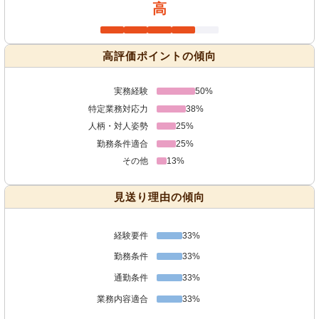
高
高評価ポイントの傾向
実務経験
50%
特定業務対応力
38%
人柄・対人姿勢
25%
勤務条件適合
25%
その他
13%
見送り理由の傾向
経験要件
33%
勤務条件
33%
通勤条件
33%
業務内容適合
33%