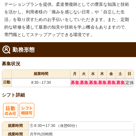
テーションプランを提供。柔道整復師としての豊富な知識と技術
を活かし、利用者様の「痛みを感じない日常」や「自立した生
活」を取り戻すためのお手伝いをしていただきます。また、定期
的な研修を通して最新の知見や技術を学ぶ機会もありますので、
専門職としてステップアップできる環境です。
勤務形態
募集状況
就業時間
月
火
水
木
金
土
日
日勤
募集
募集
募集
募集
募集
募集
定休
8:30
17:30
～
シフト詳細
シ
就業時間
① 8:30〜17:30 （休憩60分）
フト相談可
残業時間
月平均20時間