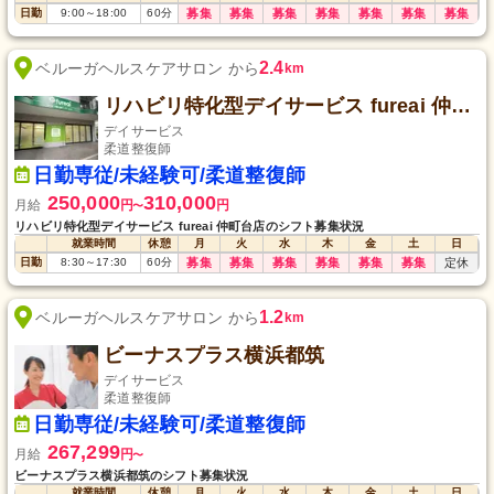
日勤
9:00
～
18:00
60
分
募集
募集
募集
募集
募集
募集
募集
2.4
ベルーガヘルスケアサロン から
km
リハビリ特化型デイサービス fureai 仲町台店
デイサービス
柔道整復師
日勤専従/未経験可/柔道整復師
250,000
310,000
月給
円
円
〜
リハビリ特化型デイサービス fureai 仲町台店のシフト募集状況
就業時間
休憩
月
火
水
木
金
土
日
日勤
8:30
～
17:30
60
分
募集
募集
募集
募集
募集
募集
定休
1.2
ベルーガヘルスケアサロン から
km
ビーナスプラス横浜都筑
デイサービス
柔道整復師
日勤専従/未経験可/柔道整復師
267,299
月給
円
〜
ビーナスプラス横浜都筑のシフト募集状況
就業時間
休憩
月
火
水
木
金
土
日