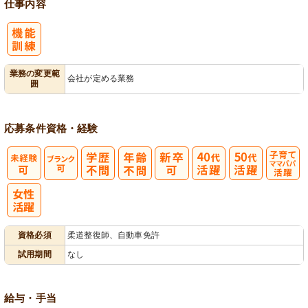
仕事内容
業務の変更範
会社が定める業務
囲
応募条件
資格・経験
子育てママパ
パ活躍
資格必須
柔道整復師、自動車免許
試用期間
なし
給与・手当