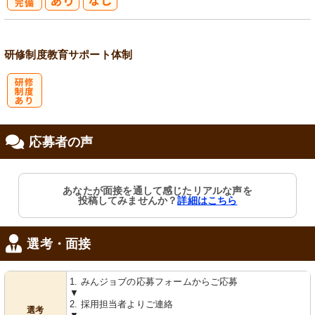
社
会保険完備
研修制度
教育
サポート体制
研
応募者の声
修制度あり
あなたが面接を通して感じたリアルな声を
投稿してみませんか？
詳細はこちら
選考・面接
1. みんジョブの応募フォームからご応募
▼
2. 採用担当者よりご連絡
選考