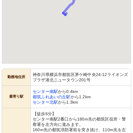
神奈川県横浜市都筑区茅ケ崎中央24-12ライオンズ
勤務地住所
プラザ港北ニュータウン201号
センター南駅
から0.4km
最寄り駅
都筑ふれあいの丘駅
から1.2km
センター北駅
から1.3km
【徒歩6分】
センター南駅2番口から180m先の都筑区役所・警
察署を左方向に進みます。
160m先の都筑消防署前を突き抜け、110m先を左