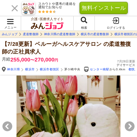
スカウトや選考の連絡を
無料インストール
通知でお知らせ
介護･医療求人サイト
メニュー
検索
ログインする
みんジョブ
柔道整復師
神奈川県の柔道整復師
横浜市の柔道整復師
横浜市都筑区の
【7/28更新】ベルーガヘルスケアサロン
の柔道整復
師の正社員求人
月給
255,000
270,000
〜
円
7月28日更新
デイサービス
神奈川県
横浜市
横浜市都筑区
茅ケ崎中央
センター南駅
から0.4km
都筑