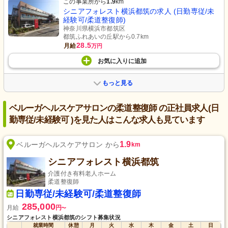
この事業所から
1.9
km
シニアフォレスト横浜都筑の求人 (日勤専従/未
経験可/柔道整復師)
神奈川県横浜市都筑区
都筑ふれあいの丘駅から0.7km
28.5
月給
万円
お気に入り
に
追加
もっと見る
ベルーガヘルスケアサロンの柔道整復師 の正社員求人(日
勤専従/未経験可 )を見た人はこんな求人も見ています
1.9
ベルーガヘルスケアサロン から
km
シニアフォレスト横浜都筑
介護付き有料老人ホーム
柔道整復師
日勤専従/未経験可/柔道整復師
285,000
月給
円
〜
シニアフォレスト横浜都筑のシフト募集状況
就業時間
休憩
月
火
水
木
金
土
日