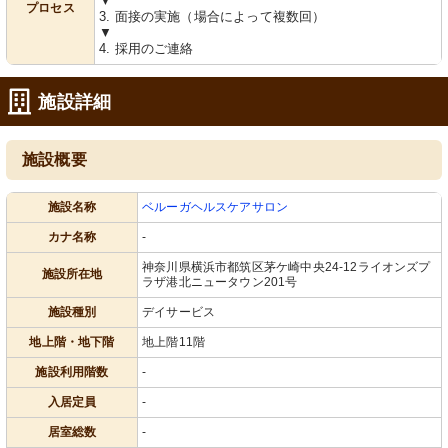
▼
プロセス
3. 面接の実施（場合によって複数回）
▼
4. 採用のご連絡
施設詳細
施設概要
施設名称
ベルーガヘルスケアサロン
カナ名称
-
神奈川県横浜市都筑区茅ケ崎中央24-12ライオンズプ
施設所在地
ラザ港北ニュータウン201号
施設種別
デイサービス
地上階・地下階
地上階11階
施設利用階数
-
入居定員
-
居室総数
-