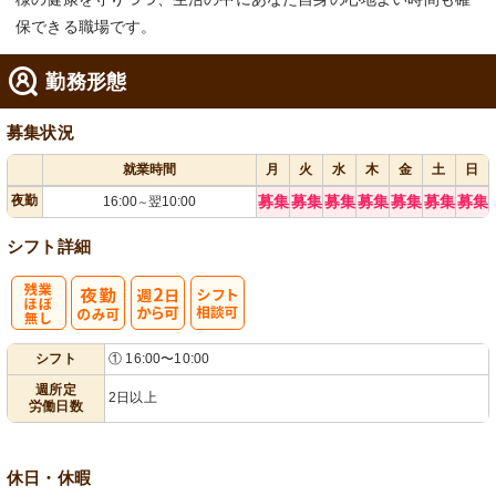
保できる職場です。
勤務形態
募集状況
就業時間
月
火
水
木
金
土
日
夜勤
募集
募集
募集
募集
募集
募集
募集
16:00
翌10:00
～
シフト詳細
残
週
シ
シフト
① 16:00〜10:00
業ほぼなし
2日から可
フト相談可
週所定
2日以上
労働日数
休日・休暇