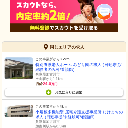
同じエリアの求人
この事業所から
3.2
km
特別養護老人ホーム みどり園の求人 (日勤専従/
経験者のみ可/看護師)
兵庫県加古川市
土山駅から1.1km
24.0
月給
万円
お気に入り
に
追加
この事業所から
4
km
小規模多機能型 居宅介護支援事業所 じけまちの
求人 (日勤専従/未経験可/看護師)
兵庫県加古川市
加古川駅から0.5km