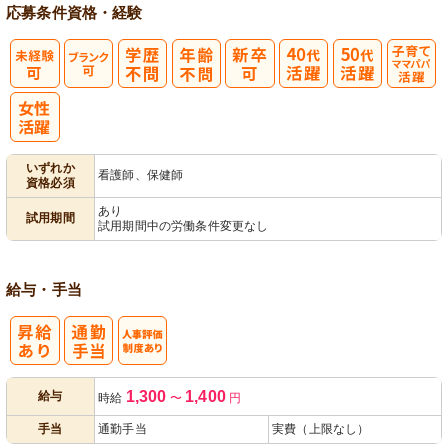
応募条件
資格・経験
子育てママパ
パ活躍
いずれか
看護師、保健師
資格必須
あり
試用期間
試用期間中の労働条件変更なし
給与・手当
人事評価制度
1,300
1,400
給与
時給
〜
円
あり
手当
通勤手当
実費（上限なし）