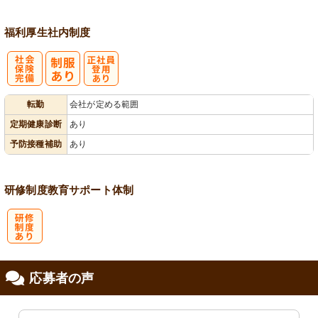
福利厚生
社内制度
社
正社員登用あ
転勤
会社が定める範囲
会保険完備
り
定期健康診断
あり
予防接種補助
あり
研修制度
教育
サポート体制
研
応募者の声
修制度あり