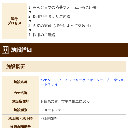
1. みんジョブの応募フォームからご応募
▼
2. 採用担当者よりご連絡
選考
▼
プロセス
3. 面接の実施（場合によって複数回）
▼
4. 採用のご連絡
施設詳細
施設概要
パナソニックエイジフリーケアセンター加古川東ショ
施設名称
ートステイ
カナ名称
-
施設所在地
兵庫県加古川市平岡町二俣10-5
施設種別
ショートステイ
地上階・地下階
地上階3階
施設利用階数
-