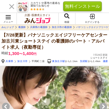
スカウトや選考の連絡を
無料インストール
通知でお知らせ
介護･医療求人サイト
メニュー
検索
ログインする
みんジョブ
看護師
兵庫県の看護師
加古川市の看護師
パナソニックエイジフリーケ
【7/28更新】パナソニックエイジフリーケアセンター
加古川東ショートステイ
の看護師のパート・アルバ
イト求人（夜勤専従）
時給
1,300
1,400
〜
円
7月28日更新
ショートステイ
兵庫県
加古川市
平岡町二俣
東加古川駅
から1.1km
別府駅
から1.4km
播磨