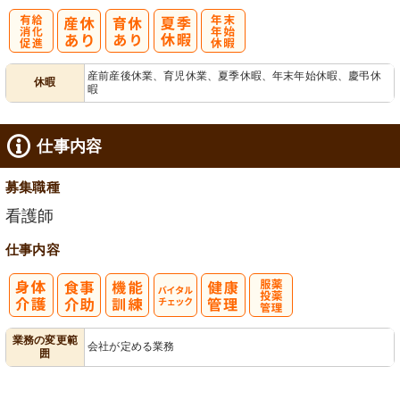
有
年
産前産後休業、育児休業、夏季休暇、年末年始休暇、慶弔休
休暇
暇
給消化促進
末年始休暇
仕事内容
募集職種
看護師
仕事内容
バイタルチェ
服薬・投薬管
業務の変更範
会社が定める業務
囲
ック
理