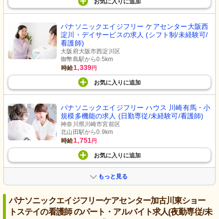
お気に入り
に
追加
パナソニックエイジフリー ケアセンター大阪西
淀川・デイサービスの求人 (シフト制/未経験可/
看護師)
大阪府大阪市西淀川区
御幣島駅から0.5km
1,339
時給
円
お気に入り
に
追加
パナソニックエイジフリー ハウス 川崎有馬・小
規模多機能の求人 (日勤専従/未経験可/看護師)
神奈川県川崎市宮前区
北山田駅から0.9km
1,751
時給
円
お気に入り
に
追加
もっと見る
パナソニックエイジフリーケアセンター加古川東ショー
トステイの看護師 のパート・アルバイト求人(夜勤専従/未