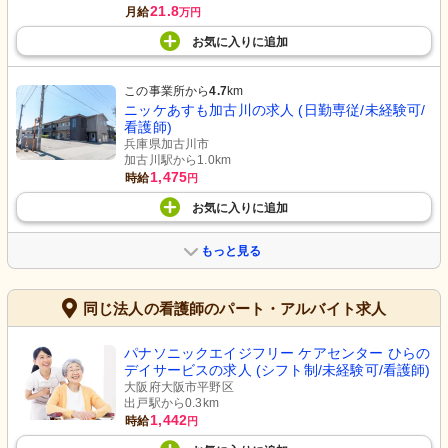
21.8
月給
万円
お気に入り
に
追加
この事業所から
4.7
km
ニッケあすも加古川の求人 (日勤専従/未経験可/
看護師)
兵庫県加古川市
加古川駅から1.0km
1,475
時給
円
お気に入り
に
追加
もっと見る
同じ法人の看護師のパート・アルバイト求人
パナソニックエイジフリー ケアセンター ひらの
デイサービスの求人 (シフト制/未経験可/看護師)
大阪府大阪市平野区
出戸駅から0.3km
1,442
時給
円