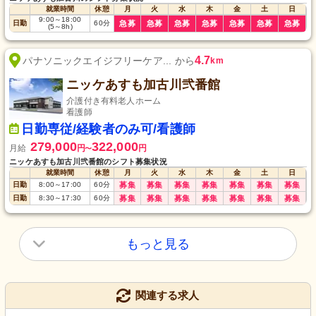
就業時間
休憩
月
火
水
木
金
土
日
9:00
～
18:00
日勤
60
分
急募
急募
急募
急募
急募
急募
急募
(5
～
8h)
4.7
パナソニックエイジフリーケア... から
km
ニッケあすも加古川弐番館
介護付き有料老人ホーム
看護師
日勤専従/経験者のみ可/看護師
279,000
322,000
月給
円
円
〜
ニッケあすも加古川弐番館のシフト募集状況
就業時間
休憩
月
火
水
木
金
土
日
日勤
8:00
～
17:00
60
分
募集
募集
募集
募集
募集
募集
募集
日勤
8:30
～
17:30
60
分
募集
募集
募集
募集
募集
募集
募集
もっと見る
関連する求人