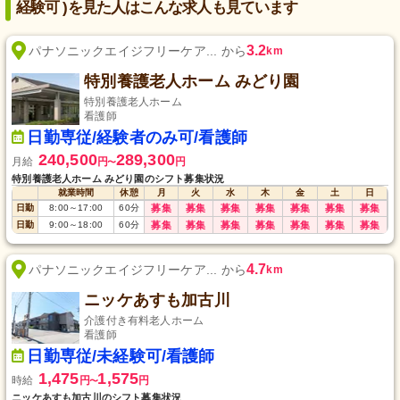
経験可 )を見た人はこんな求人も見ています
3.2
パナソニックエイジフリーケア... から
km
特別養護老人ホーム みどり園
特別養護老人ホーム
看護師
日勤専従/経験者のみ可/看護師
240,500
289,300
月給
円
円
〜
特別養護老人ホーム みどり園のシフト募集状況
就業時間
休憩
月
火
水
木
金
土
日
日勤
8:00
～
17:00
60
分
募集
募集
募集
募集
募集
募集
募集
日勤
9:00
～
18:00
60
分
募集
募集
募集
募集
募集
募集
募集
4.7
パナソニックエイジフリーケア... から
km
ニッケあすも加古川
介護付き有料老人ホーム
看護師
日勤専従/未経験可/看護師
1,475
1,575
時給
円
円
〜
ニッケあすも加古川のシフト募集状況