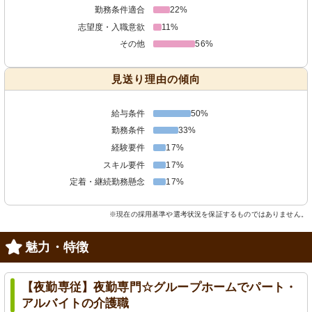
勤務条件適合
22%
志望度・入職意欲
11%
その他
56%
見送り理由の傾向
給与条件
50%
勤務条件
33%
経験要件
17%
スキル要件
17%
定着・継続勤務懸念
17%
※現在の採用基準や選考状況を保証するものではありません。
魅力・特徴
【夜勤専従】夜勤専門☆グループホームでパート・
アルバイトの介護職