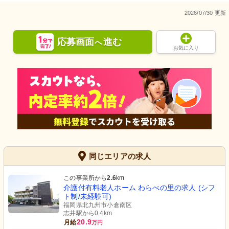
2026/07/30 更新
応募画面
進む
へ
お気に入り
同じエリアの求人
この事業所から
2.6
km
介護付有料老人ホーム わらべの里の求人 (シフ
ト制/未経験可)
福岡県北九州市小倉南区
志井駅から0.4km
20.9
月給
万円