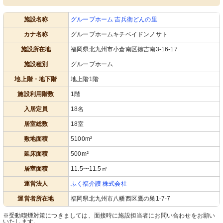
施設名称
グループホーム 吉兵衛どんの里
カナ名称
グループホームキチベイドンノサト
施設所在地
福岡県北九州市小倉南区徳吉南3-16-17
施設種別
グループホーム
地上階・地下階
地上階1階
施設利用階数
1階
入居定員
18名
居室総数
18室
敷地面積
5100m²
延床面積
500m²
居室面積
11.5〜11.5㎡
運営法人
ふく福介護 株式会社
運営者所在地
福岡県北九州市八幡西区鷹の巣1-7-7
※受動喫煙対策につきましては、面接時に施設担当者にお問い合わせをお願い
いたします。