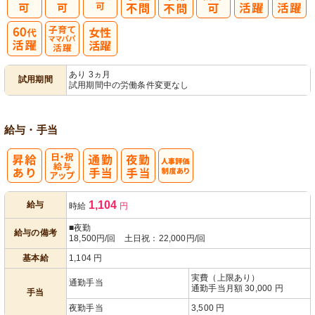
子育てママパ
あり 3ヵ月
試用期間
試用期間中の労働条件変更なし
パ活躍
給与・手当
日・祝給与ア
人事評価制度
1,104
給与
時給
円
ップ
あり
■夜勤
給与の備考
18,500円/回 土日祝：22,000円/回
基本給
1,104
円
実費（上限あり）
通勤手当
通勤手当月額 30,000 円
手当
夜勤手当
3,500 円