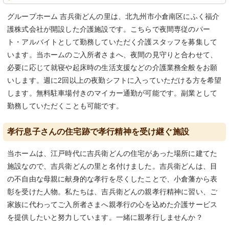
グループホーム 吉兵衛どんの里は、北九州市小倉南区にふく福介
護株式会社が開設した介護施設です。こちらで夜間専従のパー
ト・アルバイトとして勤務していただく介護スタッフを募集して
います。当ホームのご入所者さまへ、夜間の見守りと合わせて、
必要に応じて就寝や起床時の生活支援などの介護業務全般をお願
いします。週に2回以上の夜勤シフトに入っていただける方を希望
します。無料駐車場付きのマイカー通勤が可能です。副業として
勤務していただくことも可能です。
孝行息子さんの住宅跡で孝行精神を受け継ぐ施設
当ホームは、江戸時代に吉兵衛どんの住宅があった場所に建てた
施設なので、吉兵衛どんの里と名付けました。吉兵衛どんは、目
の不自由な母親に献身的な孝行を尽くしたことで、小倉藩から表
彰を受けた人物。私たちは、吉兵衛どんの親孝行精神に習い、ご
家族に代わってご入所者さまへ親孝行の心を込めた介護サービス
を提供したいと努力しています。一緒に親孝行しませんか？