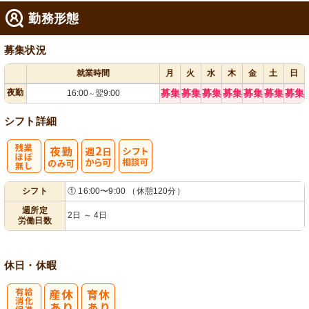
勤務形態
募集状況
就業時間
月
火
水
木
金
土
日
夜勤
募集
募集
募集
募集
募集
募集
募集
16:00
翌9:00
～
シフト詳細
残
週
シ
シフト
① 16:00〜9:00 （休憩120分）
業ほぼなし
2日から可
フト相談可
週所定
2日 ～ 4日
労働日数
休日・休暇