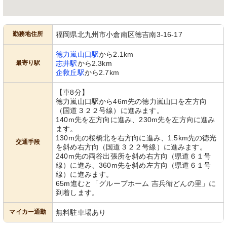
勤務地住所
福岡県北九州市小倉南区徳吉南3-16-17
徳力嵐山口駅
から2.1km
最寄り駅
志井駅
から2.3km
企救丘駅
から2.7km
【車8分】
徳力嵐山口駅から46m先の徳力嵐山口を左方向
（国道３２２号線）に進みます。
140m先を左方向に進み、230m先を左方向に進み
ます。
130m先の桜橋北を右方向に進み、1.5km先の徳光
交通手段
を斜め右方向（国道３２２号線）に進みます。
240m先の両谷出張所を斜め右方向（県道６１号
線）に進み、360m先を斜め左方向（県道６１号
線）に進みます。
65m進むと「グループホーム 吉兵衛どんの里」に
到着します。
マイカー通勤
無料駐車場あり