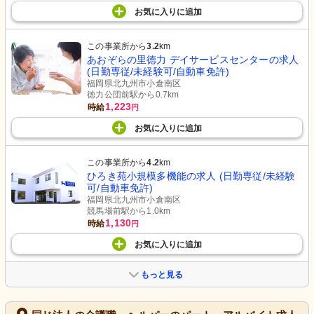
お気に入り
に
追加
この事業所から
3.2
km
あおぞらの里徳力 デイサービスセンターの求人
(日勤専従/未経験可/自動車免許)
福岡県北九州市小倉南区
徳力公団前駅から0.7km
1,223
時給
円
お気に入り
に
追加
この事業所から
4.2
km
ひろき苑小規模多機能の求人 (日勤専従/未経験
可/自動車免許)
福岡県北九州市小倉南区
競馬場前駅から1.0km
1,130
時給
円
お気に入り
に
追加
もっと見る