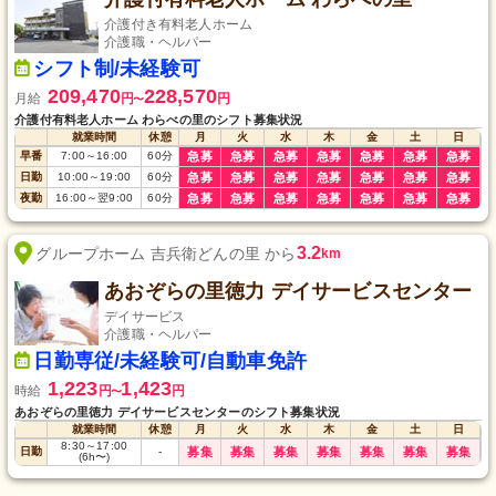
介護付き有料老人ホーム
介護職・ヘルパー
シフト制/未経験可
209,470
228,570
月給
円
円
〜
介護付有料老人ホーム わらべの里のシフト募集状況
就業時間
休憩
月
火
水
木
金
土
日
早番
7:00
～
16:00
60
分
急募
急募
急募
急募
急募
急募
急募
日勤
10:00
～
19:00
60
分
急募
急募
急募
急募
急募
急募
急募
夜勤
16:00
～
翌9:00
60
分
急募
急募
急募
急募
急募
急募
急募
3.2
グループホーム 吉兵衛どんの里 から
km
あおぞらの里徳力 デイサービスセンター
デイサービス
介護職・ヘルパー
日勤専従/未経験可/自動車免許
1,223
1,423
時給
円
円
〜
あおぞらの里徳力 デイサービスセンターのシフト募集状況
就業時間
休憩
月
火
水
木
金
土
日
8:30
～
17:00
日勤
-
募集
募集
募集
募集
募集
募集
募集
(6h〜)