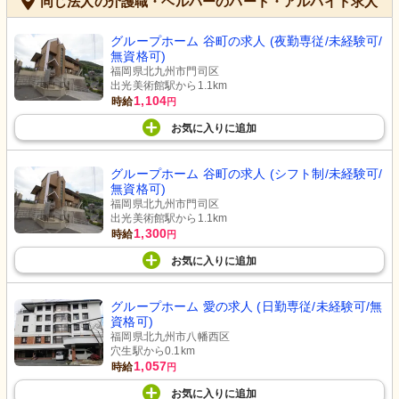
同じ法人の介護職・ヘルパーのパート・アルバイト求人
グループホーム 谷町の求人 (夜勤専従/未経験可/
無資格可)
福岡県北九州市門司区
出光美術館駅から1.1km
1,104
時給
円
お気に入り
に
追加
グループホーム 谷町の求人 (シフト制/未経験可/
無資格可)
福岡県北九州市門司区
出光美術館駅から1.1km
1,300
時給
円
お気に入り
に
追加
グループホーム 愛の求人 (日勤専従/未経験可/無
資格可)
福岡県北九州市八幡西区
穴生駅から0.1km
1,057
時給
円
お気に入り
に
追加