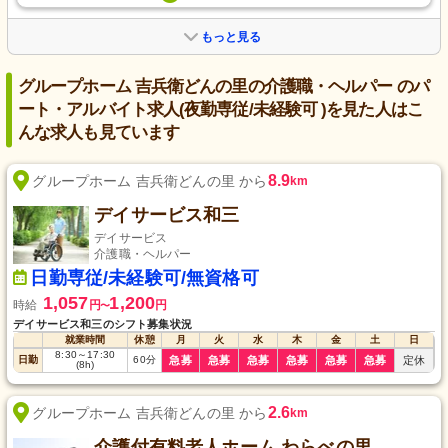
もっと見る
グループホーム 吉兵衛どんの里の介護職・ヘルパー のパ
ート・アルバイト求人(夜勤専従/未経験可 )を見た人はこ
んな求人も見ています
8.9
グループホーム 吉兵衛どんの里 から
km
デイサービス和三
デイサービス
介護職・ヘルパー
日勤専従/未経験可/無資格可
1,057
1,200
時給
円
円
〜
デイサービス和三のシフト募集状況
就業時間
休憩
月
火
水
木
金
土
日
8:30
～
17:30
日勤
60
分
急募
急募
急募
急募
急募
急募
定休
(8h)
2.6
グループホーム 吉兵衛どんの里 から
km
介護付有料老人ホーム わらべの里