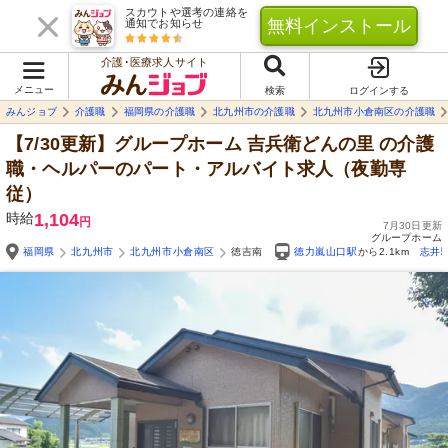
スカウトや選考の連絡を
無料インストール
通知でお知らせ
介護･医療求人サイト
メニュー
検索
ログインする
みんジョブ
介護職
福岡県の介護職
北九州市の介護職
北九州市小倉南区の介護職
【7/30更新】グループホーム 吉兵衛どんの里
の介護
職・ヘルパーのパート・アルバイト求人（夜勤専
従）
時給
1,104
円
7月30日更新
グループホーム
福岡県
北九州市
北九州市小倉南区
徳吉南
徳力嵐山口駅
から2.1km
志井
Yo
自由