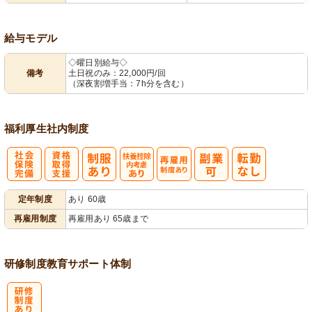
給与モデル
◇曜日別給与◇
備考
土日祝のみ：22,000円/回
（深夜割増手当：7h分を含む）
福利厚生
社内制度
社
資格取得支援
扶養控除内考
再雇用制度あ
定年制度
あり 60歳
会保険完備
あり
慮あり
り
再雇用制度
再雇用あり 65歳まで
研修制度
教育
サポート体制