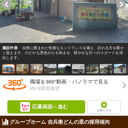
施設外側
自然に囲まれた快適なエントランスを備え、訪れる方を暖か
く迎えます。のどかな景色が心を和ませ、穏やかな日々のスタートを演
出します。
職場を360°動画・パノラマで見る
Wi-fi環境推奨
応募画面
進む
へ
お気に入り
グループホーム 吉兵衛どんの里の採用傾向