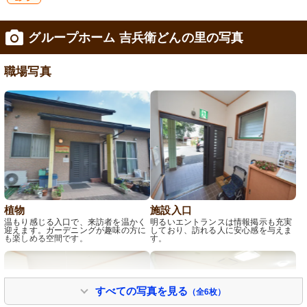
研
グループホーム 吉兵衛どんの里の写真
修制度あり
職場写真
植物
施設入口
温もり感じる入口で、来訪者を温かく
明るいエントランスは情報掲示も充実
迎えます。ガーデニングが趣味の方に
しており、訪れる人に安心感を与えま
も楽しめる空間です。
す。
すべての写真を見る
（全6枚）