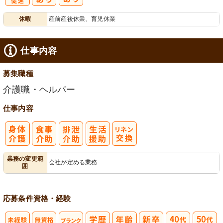
有
休暇
産前産後休業、育児休業
給消化促進
仕事内容
募集職種
介護職・ヘルパー
仕事内容
業務の変更範
会社が定める業務
囲
応募条件
資格・経験