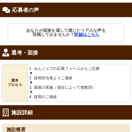
応募者の声
個室
共有ルーム
あなたが面接を通して感じたリアルな声を
明るい日差しが差し込む、広々とした
落ち着いた雰囲気の食堂で、木の温も
投稿してみませんか？
詳細はこちら
居室でゆったり過ごせます。
りを感じながら食事が楽しめます。
選考・面接
1. みんジョブの応募フォームからご応募
▼
2. 採用担当者よりご連絡
選考
▼
プロセス
3. 面接の実施（場合によって複数回）
▼
丸型テーブル
喫煙コーナー
4. 採用のご連絡
温かみのある木目が心地よい空間で
ゆったりとした空間で、外の景色を眺
す。共有のリビングで憩いの時間を過
めながら一息つける角部屋です。
ごせます。
施設詳細
施設概要