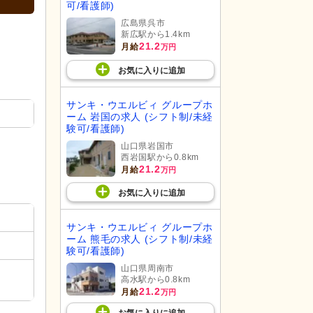
可/看護師)
広島県呉市
新広駅から1.4km
21.2
月給
万円
お気に入り
に
追加
サンキ・ウエルビィ グループホ
ーム 岩国の求人 (シフト制/未経
験可/看護師)
山口県岩国市
西岩国駅から0.8km
21.2
月給
万円
お気に入り
に
追加
サンキ・ウエルビィ グループホ
ーム 熊毛の求人 (シフト制/未経
験可/看護師)
山口県周南市
高水駅から0.8km
21.2
月給
万円