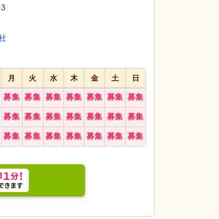
代活躍
代活躍
代活躍
3
応募画面
進む
へ
社
お気に入り
に
追加
月
火
水
木
金
土
日
募集
募集
募集
募集
募集
募集
募集
募集
募集
募集
募集
募集
募集
募集
募集
募集
募集
募集
募集
募集
募集