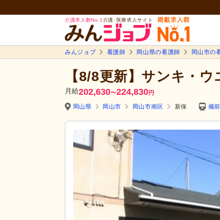
介護求人数No.1
介護･医療求人サイト
みんジョブ
看護師
岡山県の看護師
岡山市の
【8/8更新】サンキ・
月給
202,630
224,830
〜
円
岡山県
岡山市
岡山市南区
新保
備