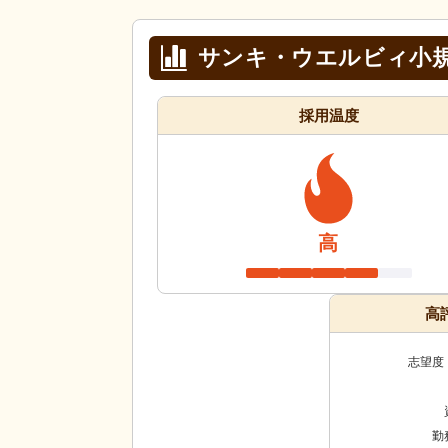
サンキ・ウエルビィ小
採用温度
高
高
志望度
勤