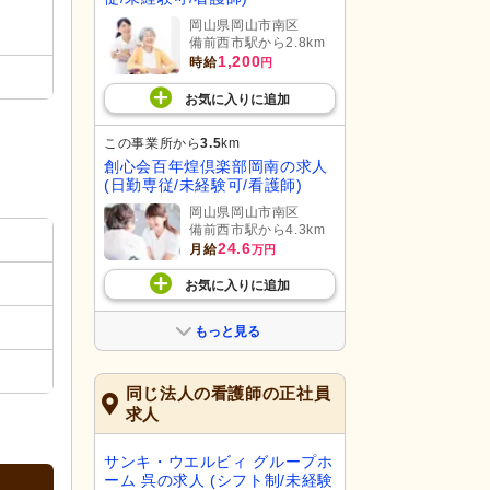
岡山県岡山市南区
備前西市駅から2.8km
1,200
時給
円
お気に入り
に
追加
この事業所から
3.5
km
創心会百年煌倶楽部岡南の求人
(日勤専従/未経験可/看護師)
岡山県岡山市南区
備前西市駅から4.3km
24.6
月給
万円
お気に入り
に
追加
もっと見る
同じ法人の看護師の正社員
求人
サンキ・ウエルビィ グループホ
ーム 呉の求人 (シフト制/未経験