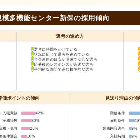
規模多機能センター新保の採用傾向
選考の進め方
選考に時間をかけている
状況に応じて選考を進めている
合否連絡の目安が明確で安心な選考
応募後のレスポンスが迅速な選考
平均的な期間で進む標準的な選考
評価ポイントの傾向
見送り理由の傾
・入職意欲
42%
勤務条件
実務経験
30%
雇用条件
1
資格・免許
26%
業務内容適合
9%
務条件適合
16%
入社時期
9%