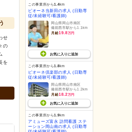
この事業所から
1.4
km
ピオーネ当新田の求人 (日勤専
従/未経験可/看護師)
う
岡山県岡山市南区
備前西市駅から1.1km
19.8
月給
万円
わせ
々の
ム
お気に入り
に
追加
長を
この事業所から
1.8
km
ピオーネ倶楽部の求人 (日勤専
従/未経験可/看護師)
岡山県岡山市南区
備前西市駅から1.2km
18.2
月給
万円
お気に入り
に
追加
この事業所から
1.9
km
アミューズ富永 訪問看護 ステ
ーション岡山南の求人 (日勤専
従/未経験可/看護師)