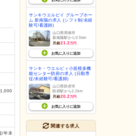
お気に入り
に
追加
サンキウエルビイ グループホー
ム 新南陽の求人 (シフト制/未経
験可/看護師)
山口県周南市
新南陽駅から0.5km
21.2
月給
万円
お気に入り
に
追加
サンキ・ウエルビィ小規模多機
能センター防府の求人 (日勤専
従/未経験可/看護師)
山口県防府市
,000
防府駅から2.2km
20.2
月給
万円
お気に入り
に
追加
関連する求人
盆/年末