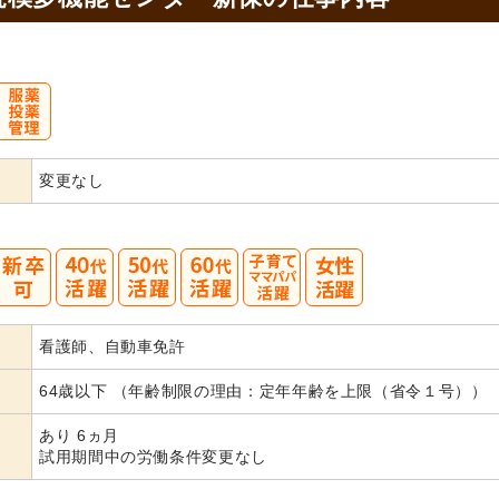
変更なし
40
50
60
看護師、自動車免許
代活躍
代活躍
代活躍
64歳以下 （年齢制限の理由：定年年齢を上限（省令１号））
あり 6ヵ月
試用期間中の労働条件変更なし