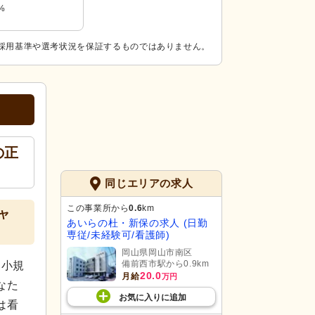
%
採用基準や選考状況を保証するものではありません。
の正
同じエリアの求人
この事業所から
0.6
km
ャ
あいらの杜・新保の求人 (日勤
専従/未経験可/看護師)
岡山県岡山市南区
備前西市駅から0.9km
る小規
20.0
月給
万円
なた
お気に入り
に
追加
は看