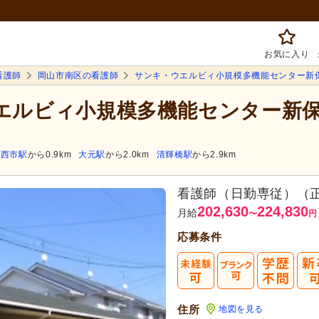
お気に入り
看護師
岡山市南区の看護師
サンキ・ウエルビィ小規模多機能センター新
ウエルビィ小規模多機能センター新
前西市駅
から0.9km
大元駅
から2.0km
清輝橋駅
から2.9km
看護師（日勤専従）（
202,630
224,830
月給
〜
円
応募条件
まずは応
転職成功者は
「平均
住所
地図を見る