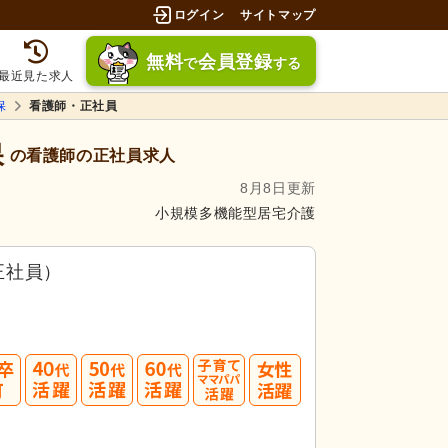
ログイン
サイトマップ
無料
会員登録
で
する
最近見た求人
保
看護師・正社員
保
の看護師の正社員求人
8月8日更新
小規模多機能型居宅介護
正社員）
募してみましょう！
40
50
60
3.5件」
の
求人に応募しています！