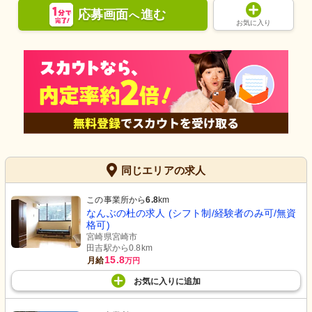
応募画面
進む
へ
お気に入り
同じエリアの求人
この事業所から
6.8
km
なんぶの杜の求人 (シフト制/経験者のみ可/無資
格可)
宮崎県宮崎市
田吉駅から0.8km
15.8
月給
万円
お気に入り
に
追加