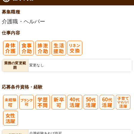
募集職種
介護職・ヘルパー
仕事内容
業務の変更範
変更なし
囲
応募条件
資格・経験
子育てママパ
パ活躍
介護経験あれば尚可