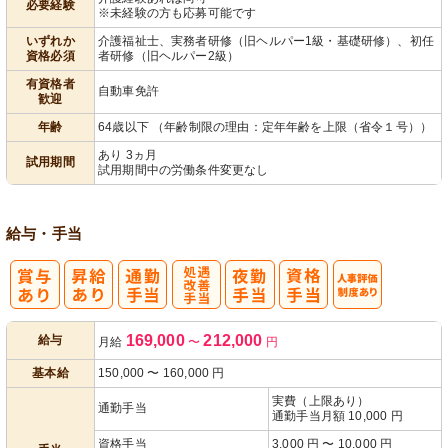
必要経験
※未経験の方も応募可能です
いずれか
介護福祉士、実務者研修（旧ヘルパー1級・基礎研修）、初任
資格必須
者研修（旧ヘルパー2級）
有資格者
自動車免許
歓迎
年齢
64歳以下 （年齢制限の理由：定年年齢を上限（省令１号））
あり 3ヵ月
試用期間
試用期間中の労働条件変更なし
給与・手当
処
人事評価制度
169,000
212,000
給与
月給
〜
円
遇改善手当
あり
基本給
150,000
〜
160,000
円
実費（上限あり）
通勤手当
通勤手当月額 10,000 円
資格手当
3,000 円 〜 10,000 円