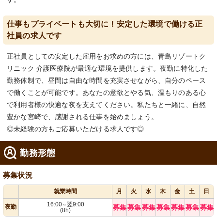
仕事もプライベートも大切に！安定した環境で働ける正
社員の求人です
正社員としての安定した雇用をお求めの方には、青島リゾートク
リニック 介護医療院が最適な環境を提供します。夜勤に特化した
勤務体制で、昼間は自由な時間を充実させながら、自分のペース
で働くことが可能です。あなたの意欲とやる気、温もりのある心
で利用者様の快適な夜を支えてください。私たちと一緒に、自然
豊かな宮崎で、感謝される仕事を始めましょう。
◎未経験の方もご応募いただける求人です◎
勤務形態
募集状況
就業時間
月
火
水
木
金
土
日
16:00
翌9:00
～
夜勤
募集
募集
募集
募集
募集
募集
募集
(8h)