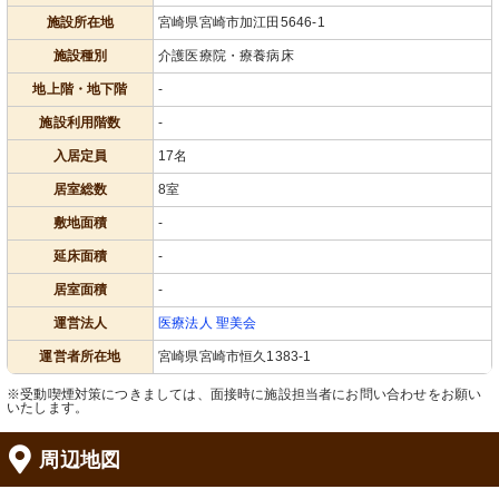
施設所在地
宮崎県宮崎市加江田5646-1
施設種別
介護医療院・療養病床
地上階・地下階
-
施設利用階数
-
入居定員
17名
居室総数
8室
敷地面積
-
延床面積
-
居室面積
-
運営法人
医療法人 聖美会
運営者所在地
宮崎県宮崎市恒久1383-1
※受動喫煙対策につきましては、面接時に施設担当者にお問い合わせをお願い
いたします。
周辺地図