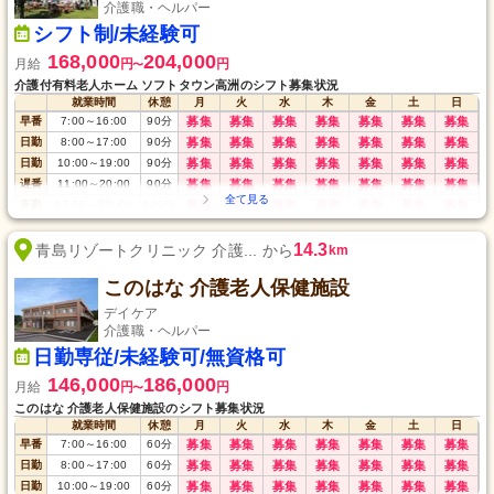
介護職・ヘルパー
シフト制/未経験可
168,000
204,000
月給
円
円
〜
介護付有料老人ホーム ソフトタウン高洲のシフト募集状況
就業時間
休憩
月
火
水
木
金
土
日
早番
7:00
～
16:00
90
分
募集
募集
募集
募集
募集
募集
募集
日勤
8:00
～
17:00
90
分
募集
募集
募集
募集
募集
募集
募集
日勤
10:00
～
19:00
90
分
募集
募集
募集
募集
募集
募集
募集
遅番
11:00
～
20:00
90
分
募集
募集
募集
募集
募集
募集
募集
夜勤
17:00
～
翌9:00
120
分
募集
募集
募集
募集
募集
募集
募集
14.3
青島リゾートクリニック 介護... から
km
このはな 介護老人保健施設
デイケア
介護職・ヘルパー
日勤専従/未経験可/無資格可
146,000
186,000
月給
円
円
〜
このはな 介護老人保健施設のシフト募集状況
就業時間
休憩
月
火
水
木
金
土
日
早番
7:00
～
16:00
60
分
募集
募集
募集
募集
募集
募集
募集
日勤
8:00
～
17:00
60
分
募集
募集
募集
募集
募集
募集
募集
日勤
10:00
～
19:00
60
分
募集
募集
募集
募集
募集
募集
募集