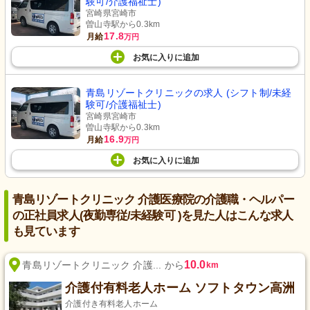
験可/介護福祉士)
宮崎県宮崎市
曽山寺駅から0.3km
17.8
月給
万円
お気に入り
に
追加
青島リゾートクリニックの求人 (シフト制/未経
験可/介護福祉士)
宮崎県宮崎市
曽山寺駅から0.3km
16.9
月給
万円
お気に入り
に
追加
青島リゾートクリニック 介護医療院の介護職・ヘルパー
の正社員求人(夜勤専従/未経験可 )を見た人はこんな求人
も見ています
10.0
青島リゾートクリニック 介護... から
km
介護付有料老人ホーム ソフトタウン高洲
介護付き有料老人ホーム