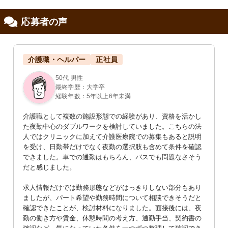
応募者の声
修制度あり
職支援あり
介護職・ヘルパー
正社員
50代 男性
最終学歴：大学卒
経験年数：5年以上6年未満
介護職として複数の施設形態での経験があり、資格を活かし
た夜勤中心のダブルワークを検討していました。こちらの法
人ではクリニックに加えて介護医療院での募集もあると説明
を受け、日勤帯だけでなく夜勤の選択肢も含めて条件を確認
できました。車での通勤はもちろん、バスでも問題なさそう
だと感じました。

求人情報だけでは勤務形態などがはっきりしない部分もあり
ましたが、パート希望や勤務時間について相談できそうだと
確認できたことが、検討材料になりました。面接後には、夜
勤の働き方や賃金、休憩時間の考え方、通勤手当、契約書の