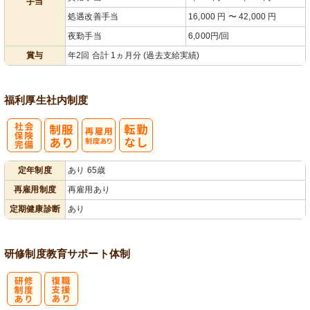
手当
処遇改善手当
16,000 円 〜 42,000 円
夜勤手当
6,000円/回
賞与
年2回 合計 1ヵ月分 (過去支給実績)
福利厚生
社内制度
社
再雇用制度あ
定年制度
あり 65歳
会保険完備
り
再雇用制度
再雇用あり
定期健康診断
あり
研修制度
教育
サポート体制
研
復