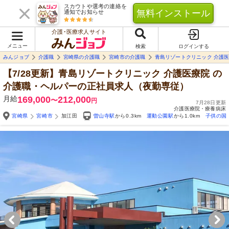
スカウトや選考の連絡を
無料インストール
通知でお知らせ
介護･医療求人サイト
メニュー
検索
ログインする
みんジョブ
介護職
宮崎県の介護職
宮崎市の介護職
青島リゾートクリニック 介護
【7/28更新】青島リゾートクリニック 介護医療院
の
介護職・ヘルパーの正社員求人（夜勤専従）
月給
169,000
212,000
〜
円
7月28日更新
介護医療院・療養病床
宮崎県
宮崎市
加江田
曽山寺駅
から0.3km
運動公園駅
から1.0km
子供の国