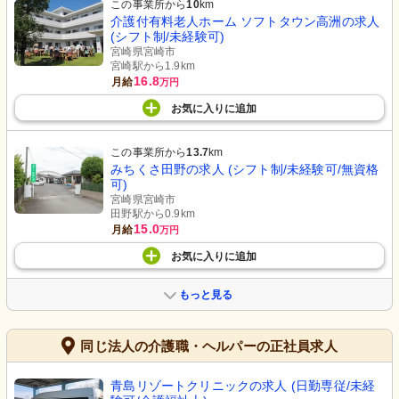
この事業所から
10
km
介護付有料老人ホーム ソフトタウン高洲の求人
(シフト制/未経験可)
宮崎県宮崎市
宮崎駅から1.9km
16.8
月給
万円
お気に入り
に
追加
この事業所から
13.7
km
みちくさ田野の求人 (シフト制/未経験可/無資格
可)
宮崎県宮崎市
田野駅から0.9km
15.0
月給
万円
お気に入り
に
追加
もっと見る
同じ法人の介護職・ヘルパーの正社員求人
青島リゾートクリニックの求人 (日勤専従/未経