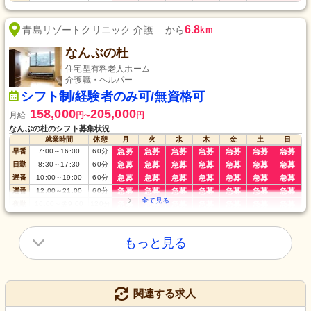
6.8
青島リゾートクリニック 介護... から
km
なんぶの杜
住宅型有料老人ホーム
介護職・ヘルパー
シフト制/経験者のみ可/無資格可
158,000
205,000
月給
円
円
〜
なんぶの杜のシフト募集状況
就業時間
休憩
月
火
水
木
金
土
日
早番
7:00
～
16:00
60
分
急募
急募
急募
急募
急募
急募
急募
日勤
8:30
～
17:30
60
分
急募
急募
急募
急募
急募
急募
急募
遅番
10:00
～
19:00
60
分
急募
急募
急募
急募
急募
急募
急募
遅番
12:00
～
21:00
60
分
急募
急募
急募
急募
急募
急募
急募
夜勤
16:00
～
翌9:00
120
分
急募
急募
急募
急募
急募
急募
急募
もっと見る
関連する求人