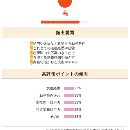
高
頻出質問
給与や休日など希望する勤務条件
これまでの職務経歴や経験
志望理由や応募のきっかけ
希望する勤務時間や働き方
実務で活かせる技術やスキル
高評価ポイントの傾向
実務経験
33%
勤務条件適合
33%
柔軟性・対応力
33%
特定業務対応力
33%
その他
33%