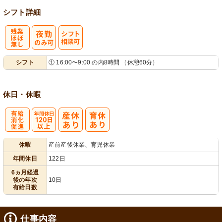
シフト詳細
残
シ
シフト
① 16:00〜9:00 の内8時間 （休憩60分）
業ほぼなし
フト相談可
休日・休暇
有
年間休日
休暇
産前産後休業、育児休業
給消化促進
120日以上
年間休日
122日
6ヵ月経過
後の年次
10日
有給日数
仕事内容