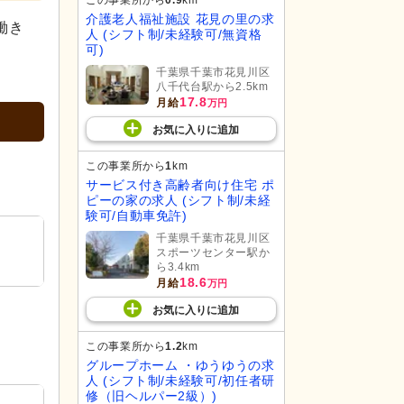
この事業所から
0.9
km
介護老人福祉施設 花見の里の求
働き
人 (シフト制/未経験可/無資格
可)
千葉県千葉市花見川区
八千代台駅から2.5km
17.8
月給
万円
お気に入り
に
追加
この事業所から
1
km
サービス付き高齢者向け住宅 ポ
ピーの家の求人 (シフト制/未経
験可/自動車免許)
千葉県千葉市花見川区
スポーツセンター駅か
ら3.4km
18.6
月給
万円
お気に入り
に
追加
この事業所から
1.2
km
グループホーム ・ゆうゆうの求
人 (シフト制/未経験可/初任者研
修（旧ヘルパー2級）)