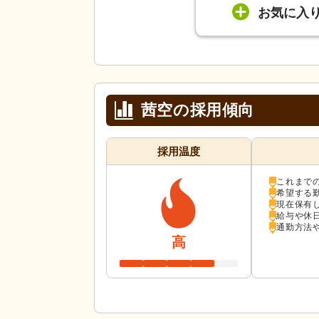
お気に入
茜空の採用傾向
採用温度
これまで
希望する
現在保有
給与や休
通勤方法
高