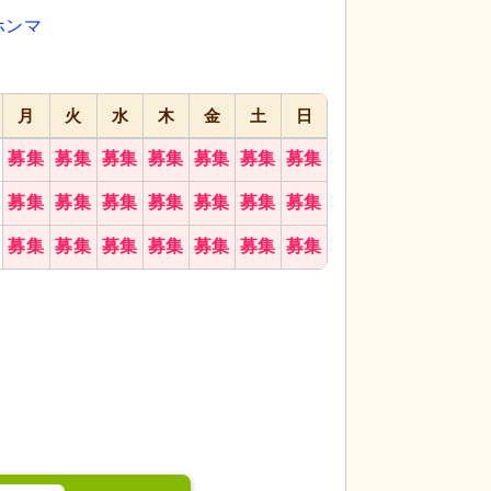
ホンマ
月
火
水
木
金
土
日
天井を彩る食堂です。共に食事を楽しむ場として、
居室
ゆとりある空
備品が整っています
募集
募集
募集
募集
募集
募集
募集
募集
募集
募集
募集
募集
募集
募集
募集
募集
募集
募集
募集
募集
募集