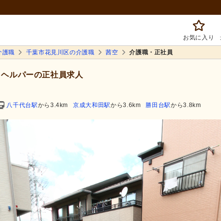
お気に入り
介護職
千葉市花見川区の介護職
茜空
介護職・正社員
ヘルパーの正社員求人
八千代台駅
から3.4km
京成大和田駅
から3.6km
勝田台駅
から3.8km