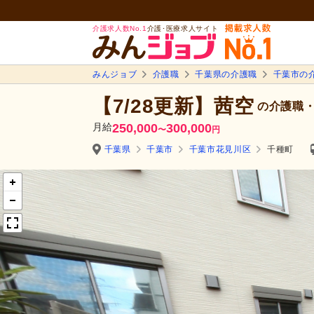
介護求人数No.1
介護･医療求人サイト
みんジョブ
介護職
千葉県の介護職
千葉市の
【7/28更新】茜空
の介護職・
月給
250,000
300,000
〜
円
千葉県
千葉市
千葉市花見川区
千種町