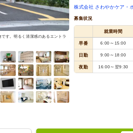
株式会社 さわやかケア・
募集状況
就業時間
物です。明るく清潔感のあるエントラ
共有スペース
カラフルな飾りが
心地よい時間を提供しています。
～
早番
6:00
15:00
～
日勤
9:00
18:00
～
夜勤
16:00
翌9:30