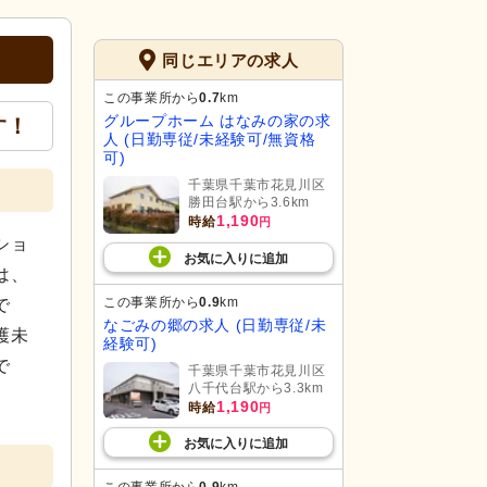
同じエリアの求人
この事業所から
0.7
km
グループホーム はなみの家の求
す！
人 (日勤専従/未経験可/無資格
可)
千葉県千葉市花見川区
勝田台駅から3.6km
1,190
時給
円
ショ
お気に入り
に
追加
は、
この事業所から
0.9
km
で
なごみの郷の求人 (日勤専従/未
護未
経験可)
で
千葉県千葉市花見川区
八千代台駅から3.3km
1,190
時給
円
お気に入り
に
追加