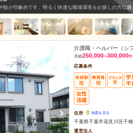
外観が印象的です。明るく快適な職場環境をお探しの方に適
介護職・ヘルパー（シ
250,000
300,000
月給
〜
円
応募条件
住所
地図を見る
千葉県千葉市花見川区千種町
運営法人