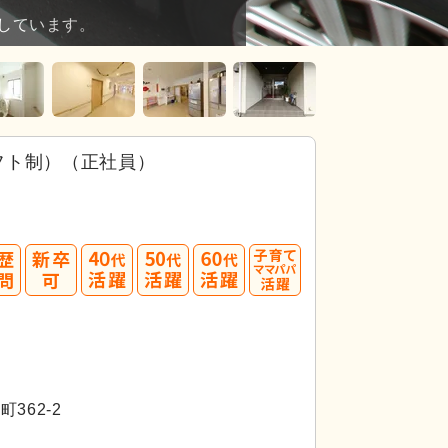
しています。
フト制）（正社員）
40
50
60
代活躍
代活躍
代活躍
362-2