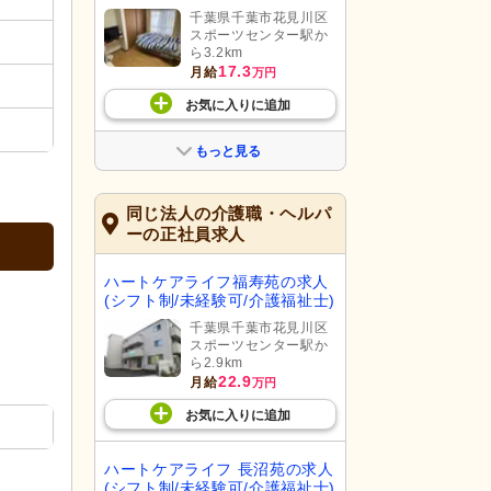
千葉県千葉市花見川区
スポーツセンター駅か
ら3.2km
17.3
月給
万円
お気に入り
に
追加
もっと見る
同じ法人の介護職・ヘルパ
ーの正社員求人
ハートケアライフ福寿苑の求人
(シフト制/未経験可/介護福祉士)
千葉県千葉市花見川区
スポーツセンター駅か
ら2.9km
22.9
月給
万円
お気に入り
に
追加
ハートケアライフ 長沼苑の求人
(シフト制/未経験可/介護福祉士)