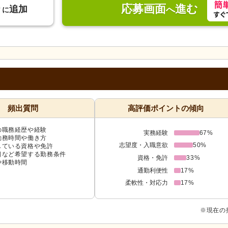
応募画面
進む
り
追加
へ
に
頻出質問
高評価ポイントの傾向
の職務経歴や経験
実務経験
67%
勤務時間や働き方
志望度・入職意欲
50%
している資格や免許
日など希望する勤務条件
資格・免許
33%
や移動時間
通勤利便性
17%
柔軟性・対応力
17%
※現在の