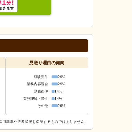
見送り理由の傾向
経験要件
29%
業務内容適合
29%
勤務条件
14%
業務理解・適性
14%
その他
29%
採用基準や選考状況を保証するものではありません。