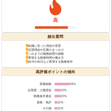
高
頻出質問
転職に至った理由や背景
志望理由や応募のきっかけ
これまでの職務経歴や経験
希望する勤務時間や働き方
給与や休日など希望する勤務条件
高評価ポイントの傾向
実務経験
56%
志望度・入職意欲
22%
勤務条件適合
22%
資格・免許
11%
その他
11%