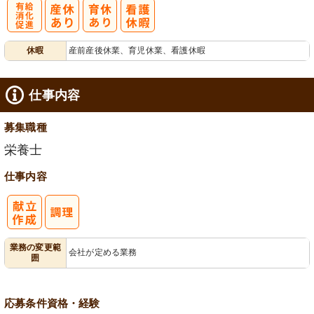
有
休暇
産前産後休業、育児休業、看護休暇
給消化促進
仕事内容
募集職種
栄養士
仕事内容
業務の変更範
会社が定める業務
囲
応募条件
資格・経験