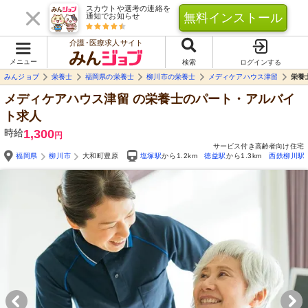
スカウトや選考の連絡を
無料インストール
通知でお知らせ
介護･医療求人サイト
メニュー
検索
ログインする
みんジョブ
栄養士
福岡県の栄養士
柳川市の栄養士
メディケアハウス津留
栄養
メディケアハウス津留
の栄養士のパート・アルバイ
ト求人
時給
1,300
円
サービス付き高齢者向け住宅
福岡県
柳川市
大和町豊原
塩塚駅
から1.2km
徳益駅
から1.3km
西鉄柳川駅