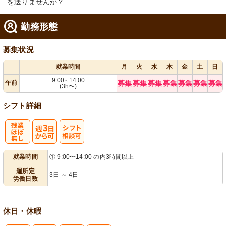
を送りませんか？
勤務形態
募集状況
就業時間
月
火
水
木
金
土
日
9:00
14:00
～
午前
募集
募集
募集
募集
募集
募集
募集
(3h〜)
シフト詳細
残
週
シ
就業時間
① 9:00〜14:00 の内3時間以上
業ほぼなし
3日から可
フト相談可
週所定
3日 ～ 4日
労働日数
休日・休暇