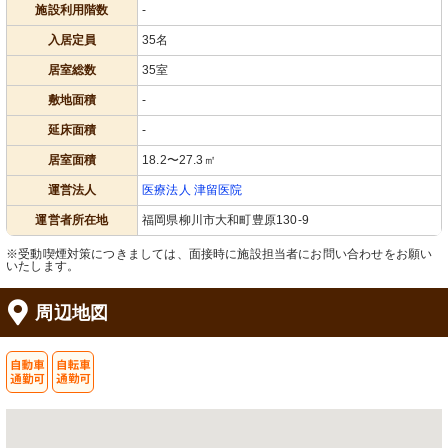
施設利用階数
-
入居定員
35名
居室総数
35室
敷地面積
-
延床面積
-
居室面積
18.2〜27.3㎡
運営法人
医療法人 津留医院
運営者所在地
福岡県柳川市大和町豊原130-9
※受動喫煙対策につきましては、面接時に施設担当者にお問い合わせをお願い
いたします。
周辺地図