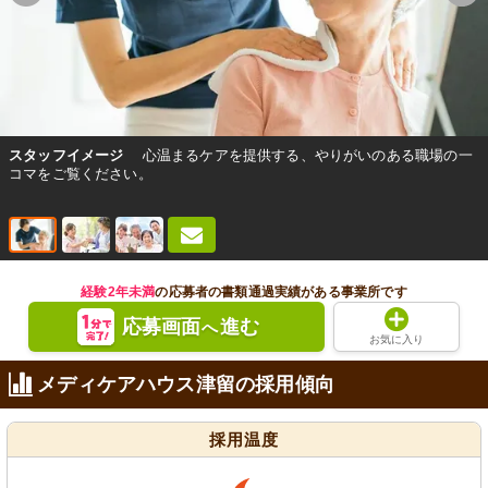
スタッフイメージ
心温まるケアを提供する、やりがいのある職場の一
コマをご覧ください。
経験2年未満
の応募者の書類通過実績がある事業所です
応募画面
進む
へ
お気に入り
メディケアハウス津留の採用傾向
採用温度