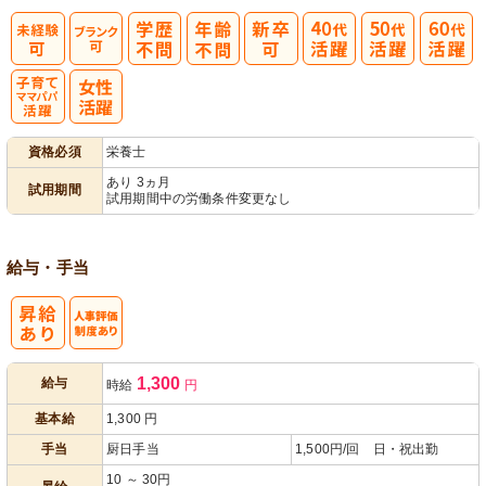
子育てママパ
資格必須
栄養士
パ活躍
あり 3ヵ月
試用期間
試用期間中の労働条件変更なし
給与・手当
人事評価制度
1,300
給与
時給
円
あり
基本給
1,300
円
手当
厨日手当
1,500円/回 日・祝出勤
10 ～ 30円