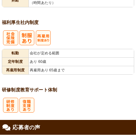
昇給
（時間あたり）
福利厚生
社内制度
社
再雇用制度あ
転勤
会社が定める範囲
会保険完備
り
定年制度
あり 60歳
再雇用制度
再雇用あり 65歳まで
研修制度
教育
サポート体制
研
復
応募者の声
修制度あり
職支援あり