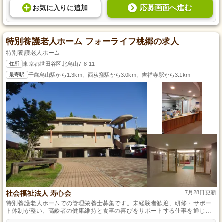
応募画面へ進む
お気に入り
に
追加
特別養護老人ホーム フォーライフ桃郷の求人
特別養護老人ホーム
住所
東京都世田谷区北烏山7-8-11
最寄駅
千歳烏山駅から1.3km、西荻窪駅から3.0km、吉祥寺駅から3.1km
社会福祉法人 寿心会
7月28日更新
特別養護老人ホームでの管理栄養士募集です。未経験者歓迎、研修・サポー
ト体制が整い、高齢者の健康維持と食事の喜びをサポートする仕事を通じて
長期的なキャリアを築けます。社会福祉法人寿心会がバックアップ、安定し