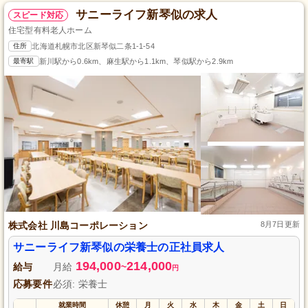
サニーライフ新琴似の求人
スピード対応
住宅型有料老人ホーム
住所
北海道札幌市北区新琴似二条1-1-54
最寄駅
新川駅から0.6km、麻生駅から1.1km、琴似駅から2.9km
株式会社 川島コーポレーション
8月7日更新
サニーライフ新琴似の栄養士の正社員求人
194,000
214,000
給与
月給
~
円
応募要件
必須: 栄養士
就業時間
休憩
月
火
水
木
金
土
日