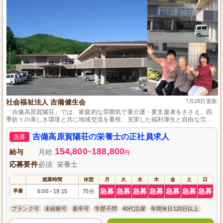
社会福祉法人 吉備健生会
7月28日更新
「吉備高原賀陽荘」では、家庭的な雰囲気で要介護・要支援者をささえ、四
季折々の美しき環境と共に地域交流を重視、充実した福利厚生と自由な労働
環境を提供します。
吉備高原賀陽荘の栄養士の正社員求人
急募
154,800
188,800
給与
月給
~
円
応募要件
必須: 栄養士
就業時間
休憩
月
火
水
木
金
土
日
急募
急募
急募
急募
急募
急募
急募
早番
6:00
19:15
75分
～
ブランク可
未経験可
新卒可
学歴不問
40代活躍
年間休日120日以上