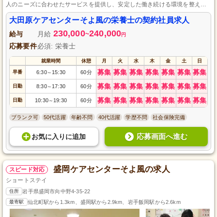
人のニーズに合わせたサービスを提供し、安定した働き続ける環境を整えて
います。
大田原ケアセンターそよ風の栄養士の契約社員求人
230,000
240,000
給与
月給
~
円
応募要件
必須: 栄養士
就業時間
休憩
月
火
水
木
金
土
日
募集
募集
募集
募集
募集
募集
募集
早番
6:30
15:30
60分
～
募集
募集
募集
募集
募集
募集
募集
日勤
8:30
17:30
60分
～
募集
募集
募集
募集
募集
募集
募集
日勤
10:30
19:30
60分
～
ブランク可
50代活躍
年齢不問
40代活躍
学歴不問
社会保険完備
応募画面へ進む
お気に入り
に
追加
盛岡ケアセンターそよ風の求人
スピード対応
ショートステイ
住所
岩手県盛岡市向中野4-35-22
最寄駅
仙北町駅から1.3km、盛岡駅から2.9km、岩手飯岡駅から2.6km