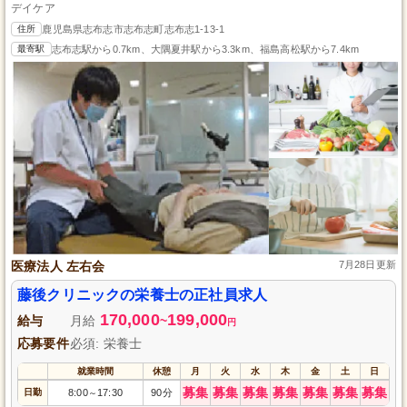
デイケア
住所
鹿児島県志布志市志布志町志布志1-13-1
最寄駅
志布志駅から0.7km、大隅夏井駅から3.3km、福島高松駅から7.4km
医療法人 左右会
7月28日更新
藤後クリニックの栄養士の正社員求人
170,000
199,000
給与
月給
~
円
応募要件
必須: 栄養士
就業時間
休憩
月
火
水
木
金
土
日
募集
募集
募集
募集
募集
募集
募集
日勤
8:00
17:30
90分
～