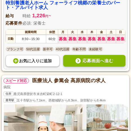
た雇用環境であなたの成長と発展を図ります。
特別養護老人ホーム フォーライフ桃郷の栄養士のパー
ト・アルバイト求人
1,226
給与
時給
~
円
応募要件
必須: 栄養士
就業時間
休憩
月
火
水
木
金
土
日
募集
募集
募集
募集
募集
募集
募集
日勤
8:30
15:30
60分
～
ブランク可
50代活躍
新卒可
40代活躍
年齢不問
未経験可
応募画面へ進む
お気に入り
に
追加
医療法人 参篤会 高原病院の求人
スピード対応
病院
住所
鹿児島県曽於市末吉町栄町2-12-1
最寄駅
五十市駅から7.1km、西都城駅から8.3km、財部駅から8.4km