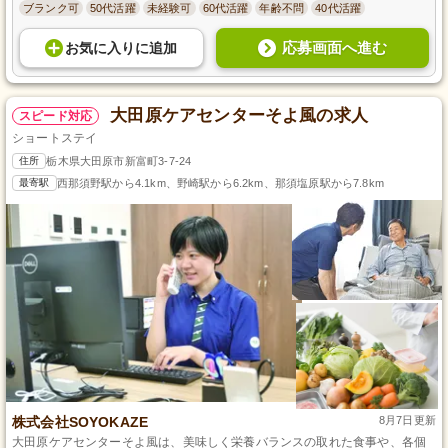
ブランク可
50代活躍
未経験可
60代活躍
年齢不問
40代活躍
応募画面へ進む
お気に入り
に
追加
大田原ケアセンターそよ風の求人
スピード対応
ショートステイ
住所
栃木県大田原市新富町3-7-24
最寄駅
西那須野駅から4.1km、野崎駅から6.2km、那須塩原駅から7.8km
株式会社SOYOKAZE
8月7日更新
大田原ケアセンターそよ風は、美味しく栄養バランスの取れた食事や、各個