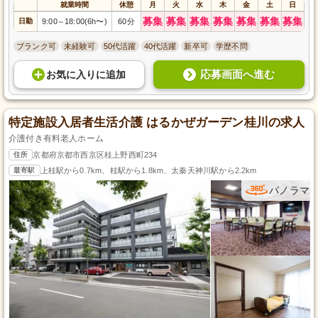
就業時間
休憩
月
火
水
木
金
土
日
募集
募集
募集
募集
募集
募集
募集
日勤
9:00
18:00(6h〜)
60分
～
ブランク可
未経験可
50代活躍
40代活躍
新卒可
学歴不問
応募画面へ進む
お気に入り
に
追加
特定施設入居者生活介護 はるかぜガーデン桂川の求人
介護付き有料老人ホーム
住所
京都府京都市西京区桂上野西町234
最寄駅
上桂駅から0.7km、桂駅から1.8km、太秦天神川駅から2.2km
パノラマ