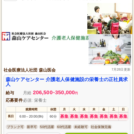
社会医療法人社団 森山医会
7月28日更新
森山ケアセンター 介護老人保健施設の栄養士の正社員求
人
206,500
350,000
給与
月給
~
円
応募要件
必須: 栄養士
就業時間
休憩
月
火
水
木
金
土
日
募集
募集
募集
募集
募集
募集
募集
長日
6:00
20:00(8h)
60分
～
ブランク可
新卒可
50代活躍
60代活躍
未経験可
社会保険完備