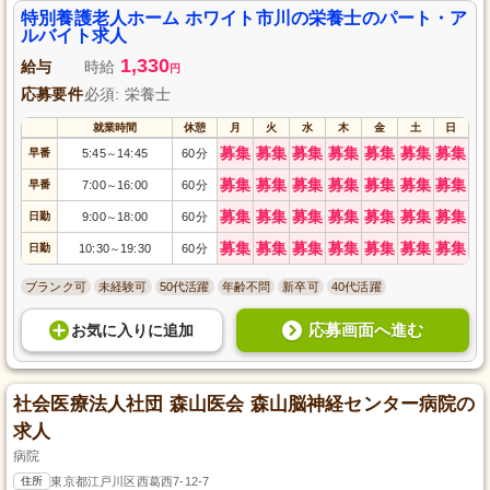
特別養護老人ホーム ホワイト市川の栄養士のパート・ア
ルバイト求人
1,330
給与
時給
円
応募要件
必須: 栄養士
就業時間
休憩
月
火
水
木
金
土
日
募集
募集
募集
募集
募集
募集
募集
早番
5:45
14:45
60分
～
募集
募集
募集
募集
募集
募集
募集
早番
7:00
16:00
60分
～
募集
募集
募集
募集
募集
募集
募集
日勤
9:00
18:00
60分
～
募集
募集
募集
募集
募集
募集
募集
日勤
10:30
19:30
60分
～
ブランク可
未経験可
50代活躍
年齢不問
新卒可
40代活躍
応募画面へ進む
お気に入り
に
追加
社会医療法人社団 森山医会 森山脳神経センター病院の
求人
病院
住所
東京都江戸川区西葛西7-12-7