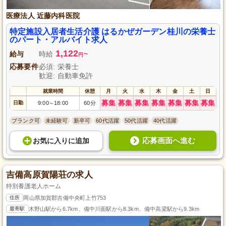
医療法人 近藤内科医院
特定施設入居者生活介護 はるかぜガーデン桂川の栄養士
のパート・アルバイト求人
1,122
給与
時給
~
円
応募要件
必須: 栄養士
歓迎: 自動車免許
就業時間
休憩
月
火
水
木
金
土
日
募集
募集
募集
募集
募集
募集
募集
日勤
9:00
18:00
60分
～
ブランク可
未経験可
新卒可
60代活躍
50代活躍
40代活躍
応募画面へ進む
お気に入り
に
追加
吉備高原賀陽荘の求人
特別養護老人ホーム
住所
岡山県加賀郡吉備中央町上竹753
最寄駅
木野山駅から6.7km、備中川面駅から8.3km、備中高梁駅から9.3km