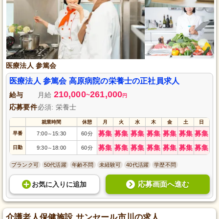
医療法人 参篤会
医療法人 参篤会 高原病院の栄養士の正社員求人
210,000
261,000
給与
月給
~
円
応募要件
必須: 栄養士
就業時間
休憩
月
火
水
木
金
土
日
募集
募集
募集
募集
募集
募集
募集
早番
7:00
15:30
60分
～
募集
募集
募集
募集
募集
募集
募集
日勤
9:30
18:00
60分
～
ブランク可
50代活躍
年齢不問
未経験可
40代活躍
学歴不問
応募画面へ進む
お気に入り
に
追加
介護老人保健施設 サンセール市川の求人