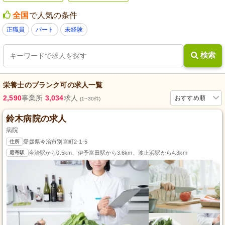
全国
で人気の条件
正職員
パート
未経験
検索
栄養士
の
ブランク可
の求人一覧
2,590
事業所
3,034
求人
おすすめ順
(1~30件)
鈴木病院の求人
病院
住所
愛媛県今治市別宮町2-1-5
最寄駅
今治駅から0.5km、伊予富田駅から3.6km、波止浜駅から4.3km