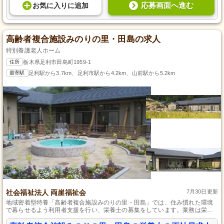
応募画面へ進む
お気に入り
に
追加
高齢者複合施設みのりの里・田島の求人
特別養護老人ホーム
住所
栃木県足利市田島町1959-1
最寄駅
足利駅から3.7km、足利市駅から4.2km、山前駅から5.2km
社会福祉法人 両崖福祉会
7月30日更新
地域密着型特養「高齢者複合施設みのりの里・田島」では、住み慣れた環境
で暮らせるよう利用者支援を行い、栄養士の募集をしています。業務は栄養
管理と調理全般で、未経験者には丁寧なフォローがあるため安心して就職で