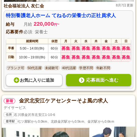
社会福祉法人 友仁会
8月7日更新
特別養護老人ホーム てねるの栄養士の正社員求人
220,000
給与
月給
~
円
応募要件
必須: 栄養士
就業時間
休憩
月
火
水
木
金
土
日
募集
募集
募集
募集
募集
募集
募集
早番
5:00
14:00(8h)
60分
～
募集
募集
募集
募集
募集
募集
募集
日勤
10:00
19:00(8h)
60分
～
ブランク可
50代活躍
未経験可
40代活躍
学歴不問
年齢不問
応募画面へ進む
お気に入り
に
追加
金沢北安江ケアセンターそよ風の求人
新着
デイサービス
住所
石川県金沢市北安江1-10-6
最寄駅
七ツ屋駅から0.0km、北鉄金沢駅から0.5km、金沢駅から0.6km