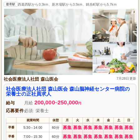
最寄駅
西葛西駅から0.3km、新木場駅から3.5km、錦糸町駅から5.7km
社会医療法人社団 森山医会
7月28日更新
社会医療法人社団 森山医会 森山脳神経センター病院の
栄養士の正社員求人
200,000
250,000
給与
月給
~
円
応募要件
必須: 栄養士
就業時間
休憩
月
火
水
木
金
土
日
募集
募集
募集
募集
募集
募集
募集
早番
5:30
14:00
60分
～
募集
募集
募集
募集
募集
募集
募集
早番
7:00
15:30
60分
～