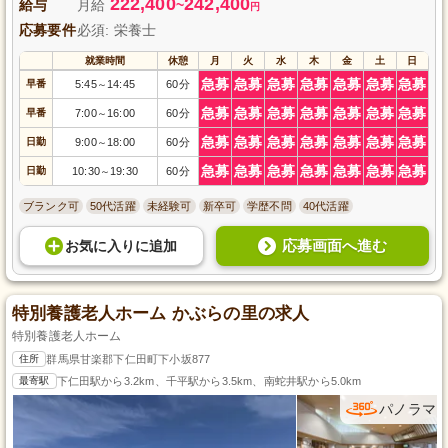
222,400
242,400
給与
月給
~
円
応募要件
必須: 栄養士
就業時間
休憩
月
火
水
木
金
土
日
急募
急募
急募
急募
急募
急募
急募
早番
5:45
14:45
60分
～
急募
急募
急募
急募
急募
急募
急募
早番
7:00
16:00
60分
～
急募
急募
急募
急募
急募
急募
急募
日勤
9:00
18:00
60分
～
急募
急募
急募
急募
急募
急募
急募
日勤
10:30
19:30
60分
～
ブランク可
50代活躍
未経験可
新卒可
学歴不問
40代活躍
応募画面へ進む
お気に入り
に
追加
特別養護老人ホーム かぶらの里の求人
特別養護老人ホーム
住所
群馬県甘楽郡下仁田町下小坂877
最寄駅
下仁田駅から3.2km、千平駅から3.5km、南蛇井駅から5.0km
パノラマ