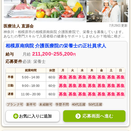
医療法人 直源会
7月29日更新
神奈川・相模原市の相模原南病院 介護医療院で、栄養士を募集しています。
あなたの専門スキルで入居者様の健康をサポートしませんか？地域に根ざし
た温かいケアで、入居者様の毎日を豊かに彩ります。多様な経験を持つスタ
ッフと一緒に成長し、ブランクがあっても安心して働ける環境です。正社員
相模原南病院 介護医療院の栄養士の正社員求人
として安定したキャリアを築き、充実した日々を送りましょう。応募お待ち
211,200
255,200
しています！
給与
月給
~
円
応募要件
必須: 栄養士
就業時間
休憩
月
火
水
木
金
土
日
募集
募集
募集
募集
募集
募集
募集
早番
5:00
14:00
60分
～
募集
募集
募集
募集
募集
募集
募集
日勤
9:00
18:00
60分
～
募集
募集
募集
募集
募集
募集
募集
遅番
11:00
20:00
60分
～
ブランク可
新卒可
未経験可
学歴不問
40代活躍
50代活躍
応募画面へ進む
お気に入り
に
追加