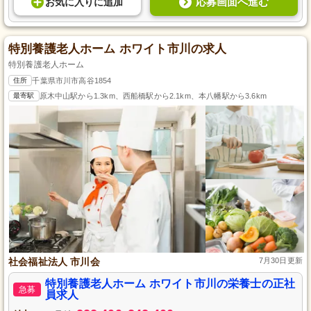
応募画面へ進む
お気に入り
に
追加
特別養護老人ホーム ホワイト市川の求人
特別養護老人ホーム
住所
千葉県市川市高谷1854
最寄駅
原木中山駅から1.3km、西船橋駅から2.1km、本八幡駅から3.6km
社会福祉法人 市川会
7月30日更新
特別養護老人ホーム ホワイト市川の栄養士の正社
急募
員求人