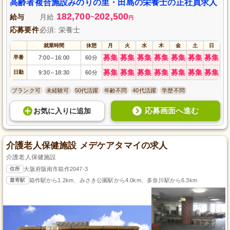
き、働きやすさを実現しています。また、通勤にも便利な立地と十分な駐車
高齢者複合施設みのりの里・田島の栄養士の正社員求人
場があります。
182,700
202,500
給与
月給
~
円
応募要件
必須: 栄養士
就業時間
休憩
月
火
水
木
金
土
日
募集
募集
募集
募集
募集
募集
募集
早番
7:00
16:00
60分
～
募集
募集
募集
募集
募集
募集
募集
日勤
9:30
18:30
60分
～
ブランク可
未経験可
50代活躍
年齢不問
40代活躍
学歴不問
応募画面へ進む
お気に入り
に
追加
介護老人保健施設 メデケアタマイの求人
介護老人保健施設
住所
大阪府阪南市箱作2047-3
最寄駅
箱作駅から1.2km、みさき公園駅から4.0km、多奈川駅から6.3km