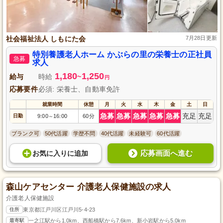
社会福祉法人 しもにた会
7月28日更新
特別養護老人ホーム かぶらの里の栄養士の正社員
急募
求人
1,180
1,250
給与
時給
~
円
応募要件
必須: 栄養士、自動車免許
就業時間
休憩
月
火
水
木
金
土
日
急募
急募
急募
急募
急募
充足
充足
日勤
9:00
16:00
60分
～
ブランク可
50代活躍
学歴不問
40代活躍
未経験可
60代活躍
応募画面へ進む
お気に入り
に
追加
森山ケアセンター 介護老人保健施設の求人
介護老人保健施設
住所
東京都江戸川区江戸川5-4-23
最寄駅
一之江駅から1.0km、西船橋駅から7.6km、新小岩駅から5.0km