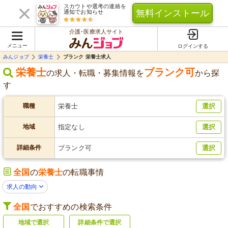
スカウトや選考の連絡を
無料インストール
通知でお知らせ
介護･医療求人サイト
メニュー
ログインする
みんジョブ
栄養士
ブランク 栄養士求人
栄養士
ブランク可
の求人・転職・募集情報を
から探
す
職種
栄養士
選択
地域
指定なし
選択
詳細条件
ブランク可
選択
全国
の
栄養士
の転職事情
求人の動向
全国
でおすすめの検索条件
地域で選択
詳細条件で選択