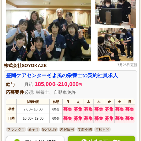
株式会社SOYOKAZE
7月28日更新
盛岡ケアセンターそよ風の栄養士の契約社員求人
185,000
210,000
給与
月給
~
円
応募要件
必須: 栄養士、自動車免許
就業時間
休憩
月
火
水
木
金
土
日
募集
募集
募集
募集
募集
募集
募集
早番
7:00
16:00
60分
～
募集
募集
募集
募集
募集
募集
募集
日勤
10:30
19:30
60分
～
ブランク可
新卒可
50代活躍
未経験可
学歴不問
年齢不問