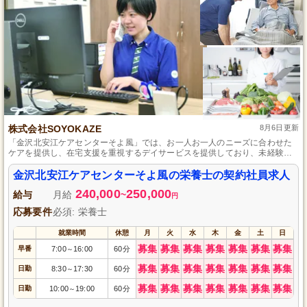
株式会社SOYOKAZE
8月6日更新
「金沢北安江ケアセンターそよ風」では、お一人お一人のニーズに合わせた
ケアを提供し、在宅支援を重視するデイサービスを提供しており、未経験者
でも安心の職場環境を作るよう心掛けています。
金沢北安江ケアセンターそよ風の栄養士の契約社員求人
240,000
250,000
給与
月給
~
円
応募要件
必須: 栄養士
就業時間
休憩
月
火
水
木
金
土
日
募集
募集
募集
募集
募集
募集
募集
早番
7:00
16:00
60分
～
募集
募集
募集
募集
募集
募集
募集
日勤
8:30
17:30
60分
～
募集
募集
募集
募集
募集
募集
募集
日勤
10:00
19:00
60分
～