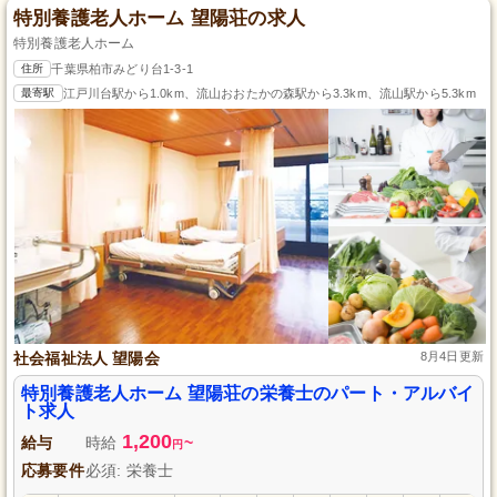
特別養護老人ホーム 望陽荘の求人
特別養護老人ホーム
住所
千葉県柏市みどり台1-3-1
最寄駅
江戸川台駅から1.0km、流山おおたかの森駅から3.3km、流山駅から5.3km
社会福祉法人 望陽会
8月4日更新
特別養護老人ホーム 望陽荘の栄養士のパート・アルバイ
ト求人
1,200
給与
時給
~
円
応募要件
必須: 栄養士