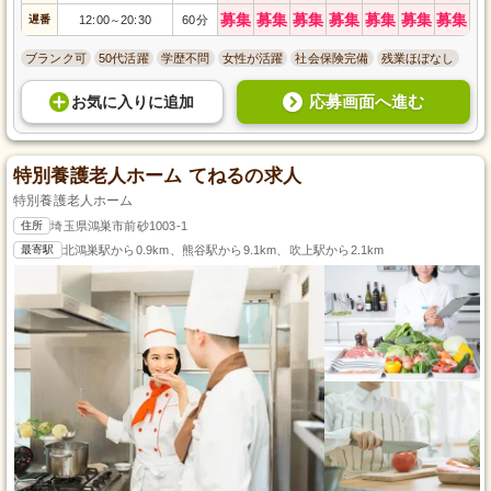
募集
募集
募集
募集
募集
募集
募集
遅番
12:00
20:30
60分
～
ブランク可
50代活躍
学歴不問
女性が活躍
社会保険完備
残業ほぼなし
応募画面へ進む
お気に入り
に
追加
特別養護老人ホーム てねるの求人
特別養護老人ホーム
住所
埼玉県鴻巣市前砂1003-1
最寄駅
北鴻巣駅から0.9km、熊谷駅から9.1km、吹上駅から2.1km