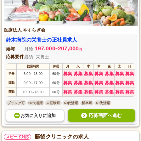
医療法人 やすらぎ会
鈴木病院の栄養士の正社員求人
197,000
207,000
給与
月給
~
円
応募要件
必須: 栄養士
就業時間
休憩
月
火
水
木
金
土
日
募集
募集
募集
募集
募集
募集
募集
早番
6:00
13:00
60分
～
募集
募集
募集
募集
募集
募集
募集
日勤
9:00
17:00
60分
～
募集
募集
募集
募集
募集
募集
募集
日勤
10:00
18:30
60分
～
ブランク可
50代活躍
未経験可
60代活躍
新卒可
40代活躍
応募画面へ進む
お気に入り
に
追加
藤後クリニックの求人
スピード対応