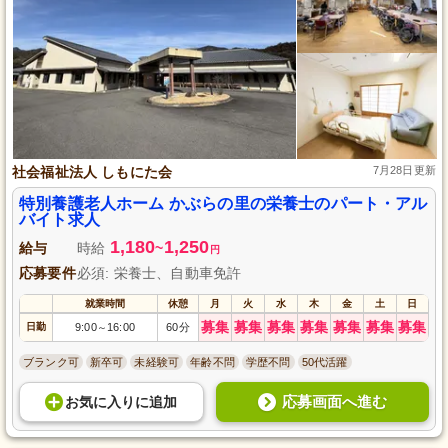
社会福祉法人 しもにた会
7月28日更新
特別養護老人ホーム かぶらの里の栄養士のパート・アル
バイト求人
1,180
1,250
給与
時給
~
円
応募要件
必須: 栄養士、自動車免許
就業時間
休憩
月
火
水
木
金
土
日
募集
募集
募集
募集
募集
募集
募集
日勤
9:00
16:00
60分
～
ブランク可
新卒可
未経験可
年齢不問
学歴不問
50代活躍
応募画面へ進む
お気に入り
に
追加