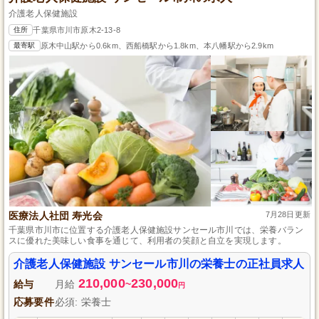
介護老人保健施設
住所
千葉県市川市原木2-13-8
最寄駅
原木中山駅から0.6km、西船橋駅から1.8km、本八幡駅から2.9km
医療法人社団 寿光会
7月28日更新
千葉県市川市に位置する介護老人保健施設サンセール市川では、栄養バラン
スに優れた美味しい食事を通じて、利用者の笑顔と自立を実現します。
介護老人保健施設 サンセール市川の栄養士の正社員求人
210,000
230,000
給与
月給
~
円
応募要件
必須: 栄養士