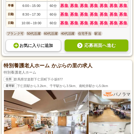
募集
募集
募集
募集
募集
募集
募集
早番
6:00
15:00
60分
～
募集
募集
募集
募集
募集
募集
募集
日勤
8:30
17:30
60分
～
募集
募集
募集
募集
募集
募集
募集
日勤
10:00
19:00
60分
～
ブランク可
50代活躍
60代活躍
40代活躍
住宅手当
駅近
応募画面へ進む
お気に入り
に
追加
特別養護老人ホーム かぶらの里の求人
特別養護老人ホーム
住所
群馬県甘楽郡下仁田町下小坂877
最寄駅
下仁田駅から3.2km、千平駅から3.5km、南蛇井駅から5.0km
パノラマ