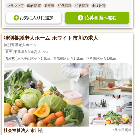
ブランク可
50代活躍
新卒可
60代活躍
40代活躍
未経験可
応募画面へ進む
お気に入り
に
追加
特別養護老人ホーム ホワイト市川の求人
特別養護老人ホーム
住所
千葉県市川市高谷1854
最寄駅
原木中山駅から1.3km、西船橋駅から2.1km、本八幡駅から3.6km
社会福祉法人 市川会
7月30日更新