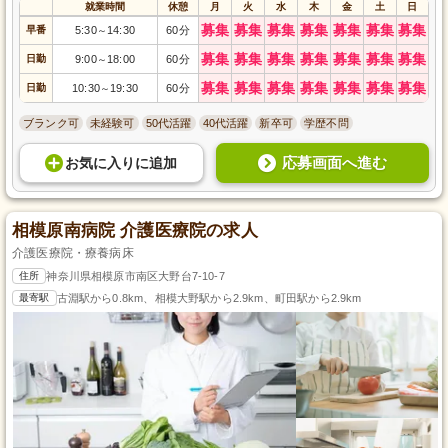
就業時間
休憩
月
火
水
木
金
土
日
募集
募集
募集
募集
募集
募集
募集
早番
5:30
14:30
60分
～
募集
募集
募集
募集
募集
募集
募集
日勤
9:00
18:00
60分
～
募集
募集
募集
募集
募集
募集
募集
日勤
10:30
19:30
60分
～
ブランク可
未経験可
50代活躍
40代活躍
新卒可
学歴不問
応募画面へ進む
お気に入り
に
追加
相模原南病院 介護医療院の求人
介護医療院・療養病床
住所
神奈川県相模原市南区大野台7-10-7
最寄駅
古淵駅から0.8km、相模大野駅から2.9km、町田駅から2.9km