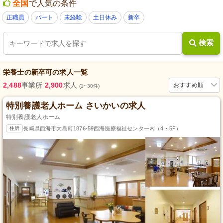
全国
で人気の条件
正職員
パート
未経験
土日休み
新卒
検索
栄養士
の
新卒可
の求人一覧
2,488
事業所
2,900
求人
おすすめ順
(1~30件)
特別養護老人ホーム さいかいの求人
特別養護老人ホーム
住所
長崎県西海市大島町1876-59西海医療福祉センター内（4・5F）