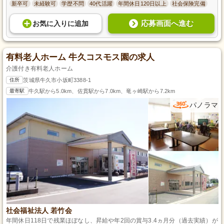
新卒可
未経験可
学歴不問
40代活躍
年間休日120日以上
社会保険完備
応募画面へ進む
お気に入り
に
追加
有料老人ホーム 牛久コスモス園の求人
介護付き有料老人ホーム
住所
茨城県牛久市小坂町3388-1
最寄駅
牛久駅から5.0km、佐貫駅から7.0km、竜ヶ崎駅から7.2km
パノラマ
社会福祉法人 若竹会
年間休日118日で残業ほぼなし、昇給や年2回の賞与3.4ヵ月分（過去実績）が