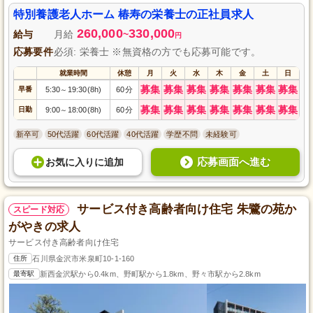
特別養護老人ホーム 椿寿の栄養士の正社員求人
260,000
330,000
給与
月給
~
円
応募要件
必須: 栄養士 ※無資格の方でも応募可能です。
就業時間
休憩
月
火
水
木
金
土
日
募集
募集
募集
募集
募集
募集
募集
早番
5:30
19:30(8h)
60分
～
募集
募集
募集
募集
募集
募集
募集
日勤
9:00
18:00(8h)
60分
～
新卒可
50代活躍
60代活躍
40代活躍
学歴不問
未経験可
応募画面へ進む
お気に入り
に
追加
サービス付き高齢者向け住宅 朱鷺の苑か
スピード対応
がやきの求人
サービス付き高齢者向け住宅
住所
石川県金沢市米泉町10-1-160
最寄駅
新西金沢駅から0.4km、野町駅から1.8km、野々市駅から2.8km