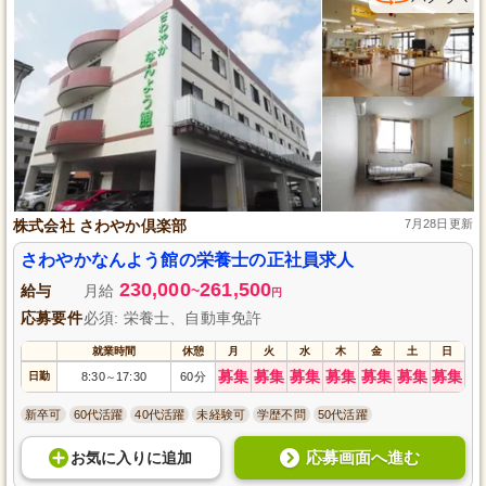
株式会社 さわやか倶楽部
7月28日更新
さわやかなんよう館の栄養士の正社員求人
230,000
261,500
給与
月給
~
円
応募要件
必須: 栄養士、自動車免許
就業時間
休憩
月
火
水
木
金
土
日
募集
募集
募集
募集
募集
募集
募集
日勤
8:30
17:30
60分
～
新卒可
60代活躍
40代活躍
未経験可
学歴不問
50代活躍
応募画面へ進む
お気に入り
に
追加