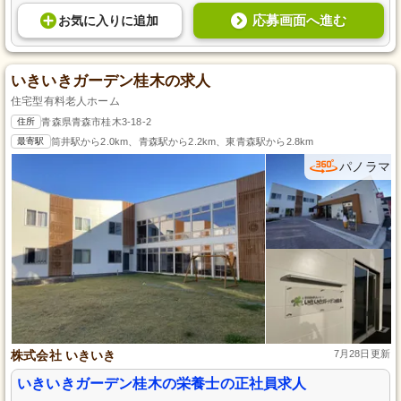
応募画面へ進む
お気に入り
に
追加
いきいきガーデン桂木の求人
住宅型有料老人ホーム
住所
青森県青森市桂木3-18-2
最寄駅
筒井駅から2.0km、青森駅から2.2km、東青森駅から2.8km
パノラマ
株式会社 いきいき
7月28日更新
いきいきガーデン桂木の栄養士の正社員求人