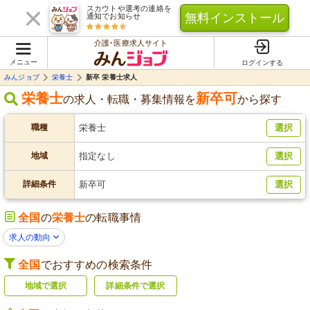
スカウトや選考の連絡を
無料インストール
通知でお知らせ
介護･医療求人サイト
メニュー
ログインする
みんジョブ
栄養士
新卒 栄養士求人
栄養士
新卒可
の求人・転職・募集情報を
から探す
職種
栄養士
選択
地域
指定なし
選択
詳細条件
新卒可
選択
全国
の
栄養士
の転職事情
求人の動向
全国
でおすすめの検索条件
地域で選択
詳細条件で選択