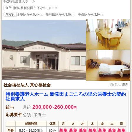
特別養護老人ホーム
住所
新潟県新発田市下小中山1107
最寄駅
金塚駅から0.4km、新発田駅から9.0km、中条駅から3.9km
社会福祉法人 真心福祉会
7月28日更新
特別養護老人ホーム 新発田まごころの里の栄養士の契約
社員求人
200,000
260,000
給与
月給
~
円
応募要件
必須: 栄養士
就業時間
休憩
月
火
水
木
金
土
日
募集
募集
募集
募集
募集
募集
募集
早番
5:30
19:30(8h)
60分
～