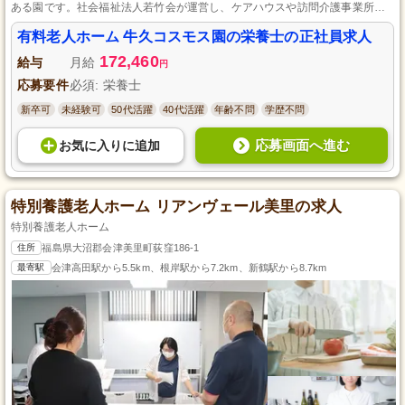
ある園です。社会福祉法人若竹会が運営し、ケアハウスや訪問介護事業所な
ど多彩な事業展開をしています。退職金制度や育児休暇、再雇用制度など働
く環境が整い、地域貢献と個々の関わりを大切にしながら働けます。
有料老人ホーム 牛久コスモス園の栄養士の正社員求人
172,460
給与
月給
円
応募要件
必須: 栄養士
新卒可
未経験可
50代活躍
40代活躍
年齢不問
学歴不問
応募画面へ進む
お気に入り
に
追加
特別養護老人ホーム リアンヴェール美里の求人
特別養護老人ホーム
住所
福島県大沼郡会津美里町荻窪186-1
最寄駅
会津高田駅から5.5km、根岸駅から7.2km、新鶴駅から8.7km