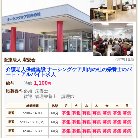
医療法人 宏愛会
7月28日更新
介護老人保健施設 ナーシングケア川内の杜の栄養士のパ
ート・アルバイト求人
1,100
給与
時給
円
応募要件
必須: 栄養士
歓迎: 管理栄養士、調理師
就業時間
休憩
月
火
水
木
金
土
日
募集
募集
募集
募集
募集
募集
募集
早番
5:00
14:00
60分
～
募集
募集
募集
募集
募集
募集
募集
早番
5:00
18:30(8h)
60分
～
募集
募集
募集
募集
募集
募集
募集
早番
6:30
15:30
60分
～