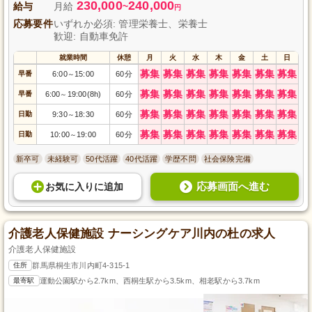
230,000
240,000
給与
月給
~
円
応募要件
いずれか必須: 管理栄養士、栄養士
歓迎: 自動車免許
就業時間
休憩
月
火
水
木
金
土
日
募集
募集
募集
募集
募集
募集
募集
早番
6:00
15:00
60分
～
募集
募集
募集
募集
募集
募集
募集
早番
6:00
19:00(8h)
60分
～
募集
募集
募集
募集
募集
募集
募集
日勤
9:30
18:30
60分
～
募集
募集
募集
募集
募集
募集
募集
日勤
10:00
19:00
60分
～
新卒可
未経験可
50代活躍
40代活躍
学歴不問
社会保険完備
応募画面へ進む
お気に入り
に
追加
介護老人保健施設 ナーシングケア川内の杜の求人
介護老人保健施設
住所
群馬県桐生市川内町4-315-1
最寄駅
運動公園駅から2.7km、西桐生駅から3.5km、相老駅から3.7km