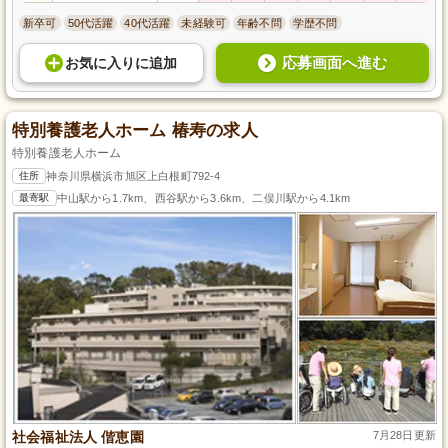
新卒可
50代活躍
40代活躍
未経験可
年齢不問
学歴不問
応募画面へ進む
お気に入り
に
追加
特別養護老人ホーム 椿寿の求人
特別養護老人ホーム
住所
神奈川県横浜市旭区上白根町792-4
最寄駅
中山駅から1.7km、西谷駅から3.6km、二俣川駅から4.1km
社会福祉法人 偕恵園
7月28日更新