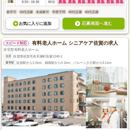
募集
募集
募集
募集
募集
募集
募集
日勤
9:30
18:30
60分
～
新卒可
50代活躍
未経験可
学歴不問
40代活躍
60代活躍
応募画面へ進む
お気に入り
に
追加
有料老人ホーム シニアケア佐賀の求人
スピード対応
住宅型有料老人ホーム
住所
佐賀県佐賀市高木瀬町長瀬1240-1
最寄駅
佐賀駅から3.5km、鍋島駅から4.1km、バルーンさが駅から5.1km