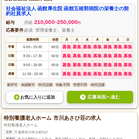
社会福祉法人 函館厚生院 函館五稜郭病院の栄養士の契
約社員求人
210,000
250,000
給与
月給
~
円
応募要件
必須: 管理栄養士、栄養士
就業時間
休憩
月
火
水
木
金
土
日
募集
募集
募集
募集
募集
募集
募集
早番
6:00
15:00
60分
～
募集
募集
募集
募集
募集
募集
募集
日勤
8:30
17:30
60分
～
募集
募集
募集
募集
募集
募集
募集
日勤
9:00
18:00
60分
～
募集
募集
募集
募集
募集
募集
募集
遅番
11:00
20:00
60分
～
新卒可
未経験可
50代活躍
年齢不問
学歴不問
40代活躍
応募画面へ進む
お気に入り
に
追加
特別養護老人ホーム 市川あさひ荘の求人
特別養護老人ホーム
住所
千葉県市川市大町537
最寄駅
市川大野駅から0.7km、東松戸駅から1.4km、新鎌ヶ谷駅から4.7km