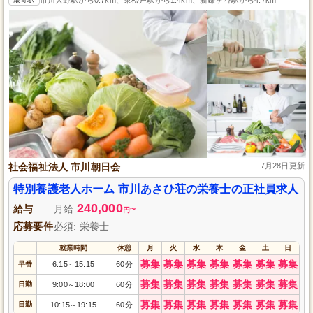
社会福祉法人 市川朝日会
7月28日更新
特別養護老人ホーム 市川あさひ荘の栄養士の正社員求人
240,000
給与
月給
~
円
応募要件
必須: 栄養士
就業時間
休憩
月
火
水
木
金
土
日
募集
募集
募集
募集
募集
募集
募集
早番
6:15
15:15
60分
～
募集
募集
募集
募集
募集
募集
募集
日勤
9:00
18:00
60分
～
募集
募集
募集
募集
募集
募集
募集
日勤
10:15
19:15
60分
～