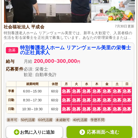
社会福祉法人 平成会
7月30日更新
特別養護老人ホーム リアンヴェール美里では、新卒も大歓迎で、入居者様の
生活を彩る栄養士を正社員で募集しています。あなたの管理栄養士または栄
養士の資格と調理経験を生かし、心身の健康を支える食事を提供しません
か。自然豊かな環境と充実の福利厚生が魅力の職場で、安定したキャリアを
特別養護老人ホーム リアンヴェール美里の栄養士
急募
築けます。自動車免許をお持ちの方は通勤も快適です。心温かな仲間と一緒
の正社員求人
に、入居者様の「おいしい」を支えましょう。
200,000
300,000
給与
月給
~
円
応募要件
必須: 栄養士
歓迎: 自動車免許
就業時間
休憩
月
火
水
木
金
土
日
急募
急募
急募
急募
急募
急募
急募
早番
6:00
15:00
60分
～
急募
急募
急募
急募
急募
急募
急募
日勤
8:30
17:30
60分
～
急募
急募
急募
急募
急募
急募
急募
日勤
10:30
19:30
60分
～
新卒可
50代活躍
60代活躍
未経験可
40代活躍
学歴不問
応募画面へ進む
お気に入り
に
追加