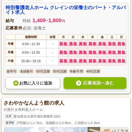
特別養護老人ホーム クレインの栄養士のパート・アルバ
イト求人
1,400
1,800
給与
時給
~
円
応募要件
必須: 栄養士
就業時間
休憩
月
火
水
木
金
土
日
募集
募集
募集
募集
募集
募集
募集
早番
5:30
11:30
-
～
募集
募集
募集
募集
募集
募集
募集
早番
6:00
12:00
-
～
募集
募集
募集
募集
募集
募集
募集
午後
15:00
19:15
-
～
新卒可
未経験可
60代活躍
50代活躍
年齢不問
40代活躍
応募画面へ進む
お気に入り
に
追加
さわやかなんよう館の求人
介護付き有料老人ホーム
住所
愛知県名古屋市港区東蟹田1921
最寄駅
戸田駅から1.7km、高畑駅から3.6km、八田駅から4.2km
パノラマ