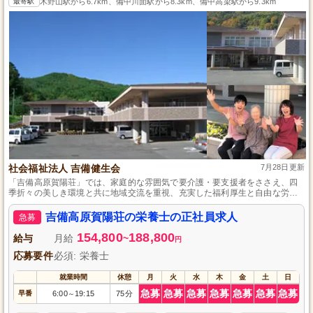
最寄駅
木野山駅から6.7km、備中川面駅から8.3km、備中高梁駅から9.3km
社会福祉法人 吉備健生会
7月28日更新
「吉備高原賀陽荘」では、家庭的な雰囲気で要介護・要支援者をささえ、四
季折々の美しき環境と共に地域交流を重視、充実した福利厚生と自由な労働
環境を提供します。
吉備高原賀陽荘の栄養士の正社員求人
急募
154,800
188,800
給与
月給
~
円
応募要件
必須: 栄養士
就業時間
休憩
月
火
水
木
金
土
日
急募
急募
急募
急募
急募
急募
急募
早番
6:00
19:15
75分
～