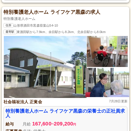
特別養護老人ホーム ライフケア黒森の求人
特別養護老人ホーム
住所
山形県酒田市黒森葭葉山54-10
最寄駅
東酒田駅から7.9km、余目駅から8.2km、北余目駅から8.0km
社会福祉法人 正覚会
7月28日更新
特別養護老人ホーム ライフケア黒森の栄養士の正社員求
人
167,600
209,200
給与
月給
~
円