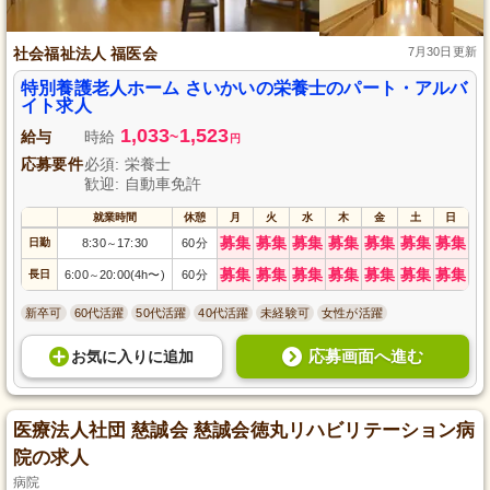
社会福祉法人 福医会
7月30日更新
特別養護老人ホーム さいかいの栄養士のパート・アルバ
イト求人
1,033
1,523
給与
時給
~
円
応募要件
必須: 栄養士
歓迎: 自動車免許
就業時間
休憩
月
火
水
木
金
土
日
募集
募集
募集
募集
募集
募集
募集
日勤
8:30
17:30
60分
～
募集
募集
募集
募集
募集
募集
募集
長日
6:00
20:00(4h〜)
60分
～
新卒可
60代活躍
50代活躍
40代活躍
未経験可
女性が活躍
応募画面へ進む
お気に入り
に
追加
医療法人社団 慈誠会 慈誠会徳丸リハビリテーション病
院の求人
病院