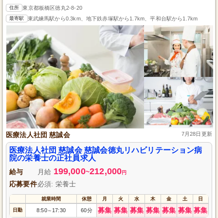
住所
東京都板橋区徳丸2-8-20
最寄駅
東武練馬駅から0.3km、地下鉄赤塚駅から1.7km、平和台駅から1.7km
医療法人社団 慈誠会
7月28日更新
医療法人社団 慈誠会 慈誠会徳丸リハビリテーション病
院の栄養士の正社員求人
199,000
212,000
給与
月給
~
円
応募要件
必須: 栄養士
就業時間
休憩
月
火
水
木
金
土
日
募集
募集
募集
募集
募集
募集
募集
日勤
8:50
17:30
60分
～