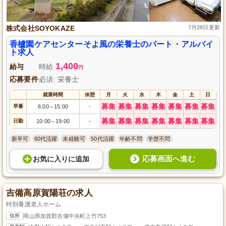
株式会社SOYOKAZE
7月28日更新
香櫨園ケアセンターそよ風の栄養士のパート・アルバイ
ト求人
1,400
給与
時給
円
応募要件
必須: 栄養士
就業時間
休憩
月
火
水
木
金
土
日
募集
募集
募集
募集
募集
募集
募集
早番
6:00
15:00
-
～
募集
募集
募集
募集
募集
募集
募集
日勤
10:00
19:00
-
～
新卒可
60代活躍
未経験可
50代活躍
年齢不問
学歴不問
応募画面へ進む
お気に入り
に
追加
吉備高原賀陽荘の求人
特別養護老人ホーム
住所
岡山県加賀郡吉備中央町上竹753