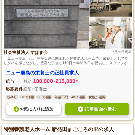
社会福祉法人 すはま会
7月30日更新
「ニュー鹿嶌」は、豊かな緑に囲まれた軽費老人ホームで、栄養士としてや
りがいを感じながら、豊富な手当と110日の年間休日を提供し、スタッフが活
力を持って働ける環境を整えています。
ニュー鹿島の栄養士の正社員求人
180,000
215,000
給与
月給
~
円
応募要件
必須: 栄養士
新卒可
60代活躍
50代活躍
年齢不問
40代活躍
女性が活躍
応募画面へ進む
お気に入り
に
追加
特別養護老人ホーム 新発田まごころの里の求人