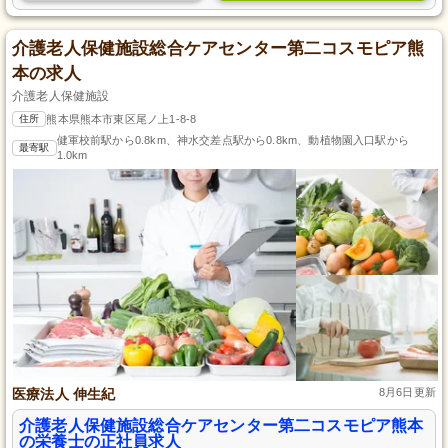
介護老人保健施設総合ケアセンター第二コスモピア熊
本の求人
介護老人保健施設
住所
熊本県熊本市東区尾ノ上1-8-8
健軍校前駅から0.8km、神水交差点駅から0.8km、動植物園入口駅から
最寄駅
1.0km
医療法人 伸生紀
8月6日更新
介護老人保健施設総合ケアセンター第二コスモピア熊本
の栄養士の正社員求人