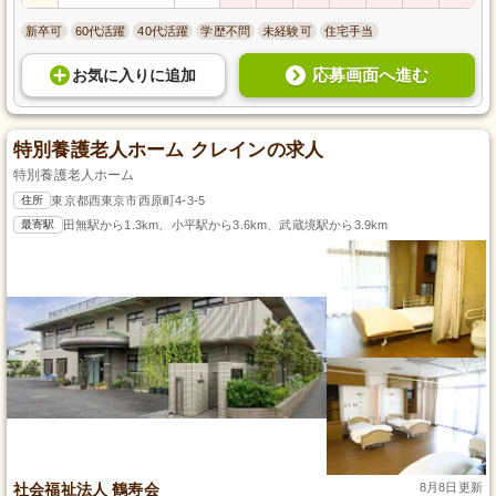
新卒可
60代活躍
40代活躍
学歴不問
未経験可
住宅手当
応募画面へ進む
お気に入り
に
追加
特別養護老人ホーム クレインの求人
特別養護老人ホーム
住所
東京都西東京市西原町4-3-5
最寄駅
田無駅から1.3km、小平駅から3.6km、武蔵境駅から3.9km
社会福祉法人 鶴寿会
8月8日更新