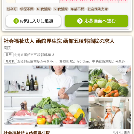
新卒可
学歴不問
40代活躍
50代活躍
年齢不問
社会保険完備
応募画面へ進む
お気に入り
に
追加
社会福祉法人 函館厚生院 函館五稜郭病院の求人
病院
住所
北海道函館市五稜郭町38-3
最寄駅
五稜郭公園前駅から0.4km、杉並町駅から0.5km、中央病院前駅から0.7km
社会福祉法人函館厚生院
8月7日更新