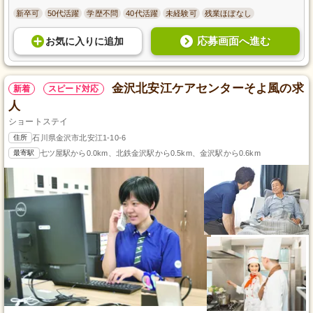
新卒可
50代活躍
学歴不問
40代活躍
未経験可
残業ほぼなし
応募画面へ進む
お気に入り
に
追加
金沢北安江ケアセンターそよ風の求
新着
スピード対応
人
ショートステイ
住所
石川県金沢市北安江1-10-6
最寄駅
七ツ屋駅から0.0km、北鉄金沢駅から0.5km、金沢駅から0.6km