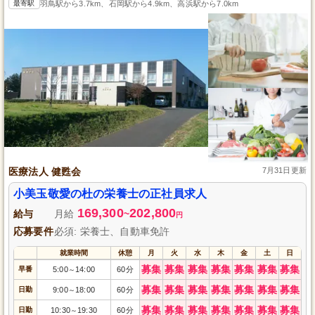
最寄駅
羽鳥駅から3.7km、石岡駅から4.9km、高浜駅から7.0km
医療法人 健甦会
7月31日更新
小美玉敬愛の杜の栄養士の正社員求人
169,300
202,800
給与
月給
~
円
応募要件
必須: 栄養士、自動車免許
就業時間
休憩
月
火
水
木
金
土
日
募集
募集
募集
募集
募集
募集
募集
早番
5:00
14:00
60分
～
募集
募集
募集
募集
募集
募集
募集
日勤
9:00
18:00
60分
～
募集
募集
募集
募集
募集
募集
募集
日勤
10:30
19:30
60分
～