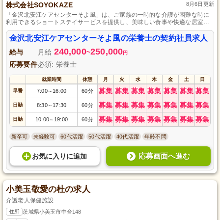
株式会社SOYOKAZE
8月6日更新
「金沢北安江ケアセンターそよ風」は、ご家族の一時的な介護が困難な時に
利用できるショートステイサービスを提供し、美味しい食事や快適な居室な
どでお客様が元気に過ごし笑顔で帰宅できる様を支援しています。
金沢北安江ケアセンターそよ風の栄養士の契約社員求人
240,000
250,000
給与
月給
~
円
応募要件
必須: 栄養士
就業時間
休憩
月
火
水
木
金
土
日
募集
募集
募集
募集
募集
募集
募集
早番
7:00
16:00
60分
～
募集
募集
募集
募集
募集
募集
募集
日勤
8:30
17:30
60分
～
募集
募集
募集
募集
募集
募集
募集
日勤
10:00
19:00
60分
～
新卒可
未経験可
60代活躍
50代活躍
40代活躍
年齢不問
応募画面へ進む
お気に入り
に
追加
小美玉敬愛の杜の求人
介護老人保健施設
住所
茨城県小美玉市中台148