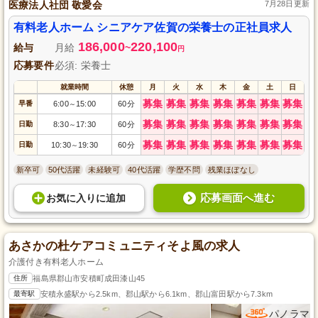
医療法人社団 敬愛会
7月28日更新
有料老人ホーム シニアケア佐賀の栄養士の正社員求人
186,000
220,100
給与
月給
~
円
応募要件
必須: 栄養士
就業時間
休憩
月
火
水
木
金
土
日
募集
募集
募集
募集
募集
募集
募集
早番
6:00
15:00
60分
～
募集
募集
募集
募集
募集
募集
募集
日勤
8:30
17:30
60分
～
募集
募集
募集
募集
募集
募集
募集
日勤
10:30
19:30
60分
～
新卒可
50代活躍
未経験可
40代活躍
学歴不問
残業ほぼなし
応募画面へ進む
お気に入り
に
追加
あさかの杜ケアコミュニティそよ風の求人
介護付き有料老人ホーム
住所
福島県郡山市安積町成田漆山45
最寄駅
安積永盛駅から2.5km、郡山駅から6.1km、郡山富田駅から7.3km
パノラマ