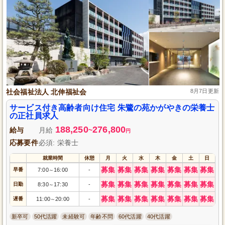
社会福祉法人 北伸福祉会
8月7日更新
サービス付き高齢者向け住宅 朱鷺の苑かがやきの栄養士
の正社員求人
188,250
276,800
給与
月給
~
円
応募要件
必須: 栄養士
就業時間
休憩
月
火
水
木
金
土
日
募集
募集
募集
募集
募集
募集
募集
早番
7:00
16:00
-
～
募集
募集
募集
募集
募集
募集
募集
日勤
8:30
17:30
-
～
募集
募集
募集
募集
募集
募集
募集
遅番
11:00
20:00
-
～
新卒可
50代活躍
未経験可
年齢不問
60代活躍
40代活躍