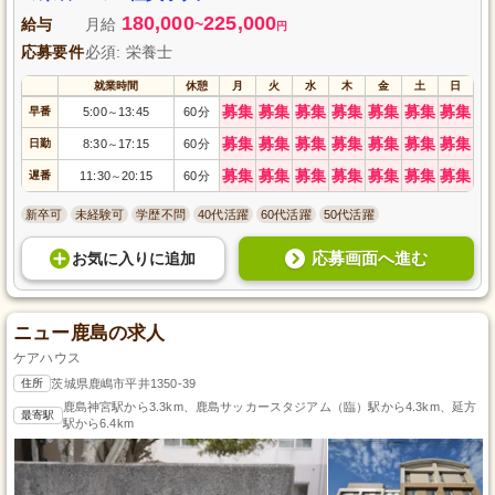
180,000
225,000
給与
月給
~
円
応募要件
必須: 栄養士
就業時間
休憩
月
火
水
木
金
土
日
募集
募集
募集
募集
募集
募集
募集
早番
5:00
13:45
60分
～
募集
募集
募集
募集
募集
募集
募集
日勤
8:30
17:15
60分
～
募集
募集
募集
募集
募集
募集
募集
遅番
11:30
20:15
60分
～
新卒可
未経験可
学歴不問
40代活躍
60代活躍
50代活躍
応募画面へ進む
お気に入り
に
追加
ニュー鹿島の求人
ケアハウス
住所
茨城県鹿嶋市平井1350-39
鹿島神宮駅から3.3km、鹿島サッカースタジアム（臨）駅から4.3km、延方
最寄駅
駅から6.4km