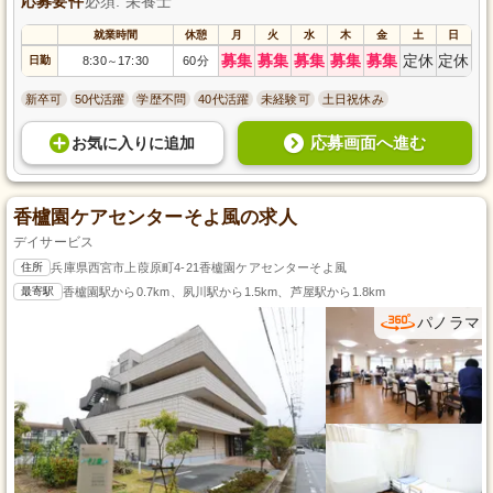
応募要件
必須: 栄養士
就業時間
休憩
月
火
水
木
金
土
日
募集
募集
募集
募集
募集
定休
定休
日勤
8:30
17:30
60分
～
新卒可
50代活躍
学歴不問
40代活躍
未経験可
土日祝休み
応募画面へ進む
お気に入り
に
追加
香櫨園ケアセンターそよ風の求人
デイサービス
住所
兵庫県西宮市上葭原町4-21香櫨園ケアセンターそよ風
最寄駅
香櫨園駅から0.7km、夙川駅から1.5km、芦屋駅から1.8km
パノラマ