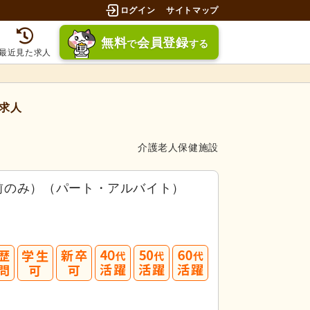
ログイン
サイトマップ
無料
会員登録
で
する
最近見た求人
求人
介護老人保健施設
前のみ）（パート・アルバイト）
40
50
60