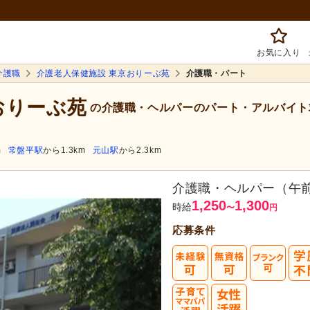
お気に入り
介護職
介護老人保健施設 東京おりーぶ苑
介護職・パート
おりーぶ苑
の介護職・ヘルパーのパート・アルバイト
m
常盤平駅
から1.3km
元山駅
から2.3km
介護職・ヘルパー（午
1,250
1,300
時給
〜
円
応募条件