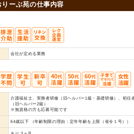
おりーぶ苑の
仕事内容
会社が定める業務
40
50
60
介護福祉士、実務者研修（旧ヘルパー1級・基礎研修）、初任
代活躍
代活躍
代活躍
（旧ヘルパー2級）
※無資格の方も応募可能です
64歳以下 （年齢制限の理由：定年年齢を上限（省令１号））
あり 3ヵ月