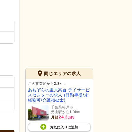
同じエリアの求人
この事業所から
2.3
km
あおぞらの里六高台 デイサービ
スセンターの求人 (日勤専従/未
経験可/介護福祉士)
千葉県松戸市
元山駅から1.0km
24.3
月給
万円
お気に入り
に
追加