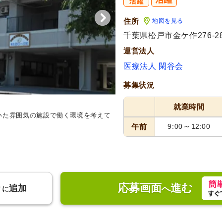
住所
地図を見る
千葉県松戸市金ケ作276-2
運営法人
医療法人 閑谷会
募集状況
就業時間
いた雰囲気の施設で働く環境を考えて
スタッフイメージ
穏やかな雰囲
聞いています。
～
午前
9:00
12:00
応募画面
進む
り
追加
へ
に