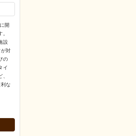
年に開
す。
施設
方が対
びの
タイ
ど、
便利な