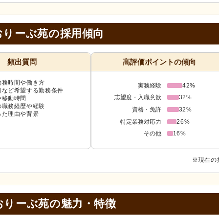
おりーぶ苑の採用傾向
頻出質問
高評価ポイントの傾向
勤務時間や働き方
実務経験
42%
日など希望する勤務条件
志望度・入職意欲
32%
や移動時間
の職務経歴や経験
資格・免許
32%
った理由や背景
特定業務対応力
26%
その他
16%
※現在の
おりーぶ苑の
魅力・特徴