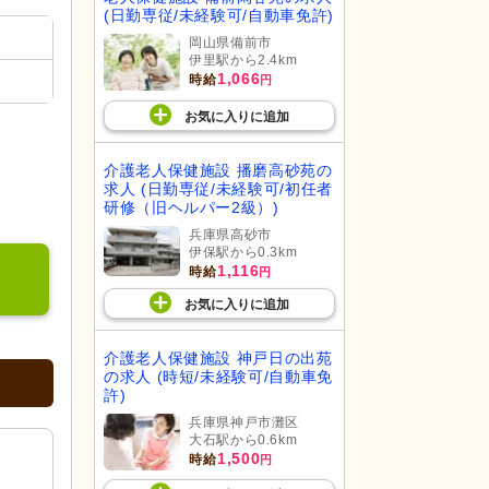
(日勤専従/未経験可/自動車免許)
岡山県備前市
伊里駅から2.4km
1,066
時給
円
お気に入り
に
追加
介護老人保健施設 播磨高砂苑の
求人 (日勤専従/未経験可/初任者
研修（旧ヘルパー2級）)
兵庫県高砂市
伊保駅から0.3km
1,116
時給
円
お気に入り
に
追加
介護老人保健施設 神戸日の出苑
の求人 (時短/未経験可/自動車免
許)
兵庫県神戸市灘区
大石駅から0.6km
1,500
時給
円