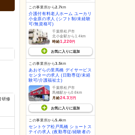
この事業所から
2.7
km
介護付有料老人ホーム ユーカリ
小金原の求人 (シフト制/未経験
可/無資格可)
千葉県松戸市
北小金駅から1.4km
1,220
時給
円
お気に入り
に
追加
この事業所から
3.5
km
あおぞらの里馬橋 デイサービス
センターの求人 (日勤専従/未経
験可/介護福祉士)
千葉県松戸市
馬橋駅から0.6km
24.3
月給
万円
者研修
お気に入り
に
追加
この事業所から
5.4
km
セントケア松戸馬橋 ショートス
テイの求人 (夜勤専従/経験者の