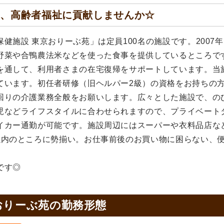
て、高齢者福祉に貢献しませんか☆
健施設 東京おりーぶ苑」は定員100名の施設です。2007
野菜や合鴨農法米などを使った食事を提供しているところで
を通して、利用者さまの在宅復帰をサポートしています。当
ています。初任者研修（旧ヘルパー2級）の資格をお持ちの
回りの介護業務全般をお願いします。広々とした施設で、の
児などライフスタイルに合わせられますので、プライベート
イカー通勤が可能です。施設周辺にはスーパーや衣料品店な
以内のところに勢揃い。お仕事前後のお買い物に困らない、
です◎
おりーぶ苑の
勤務形態