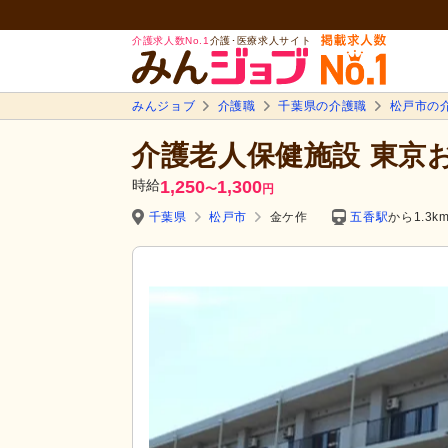
介護求人数No.1
介護･医療求人サイト
みんジョブ
介護職
千葉県の介護職
松戸市の
介護老人保健施設 東京
時給
1,250
1,300
〜
円
千葉県
松戸市
金ケ作
五香駅
から1.3k