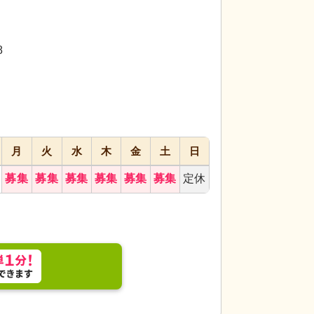
代活躍
代活躍
代活躍
8
月
火
水
木
金
土
日
気の中、スタッフが利用者に寄り添い、丁寧に話を
機能訓練室
広々と
ます。自然光が差し
募集
募集
募集
募集
募集
募集
定休