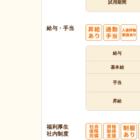
試用期間
給与・手当
給与
基本給
手当
昇給
福利厚生
社内制度