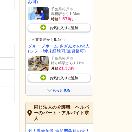
み可)
千葉県松戸市
馬橋駅から1.3km
1,570
時給
円
お気に入り
に
追加
この事業所から
5.4
km
グループホーム さざんかの求人
(シフト制/未経験可/無資格可)
千葉県松戸市
鰭ヶ崎駅から1.1km
21.3
月給
万円
お気に入り
に
追加
もっと見る
同じ法人の介護職・ヘルパ
ーのパート・アルバイト求
人
老人保健施設 備前閑谷苑の求人