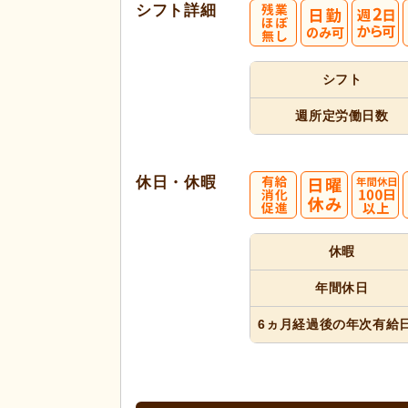
シフト詳細
シフト
週所定
労働日数
休日・休暇
休暇
年間休日
6ヵ月経過
後の年次
有給