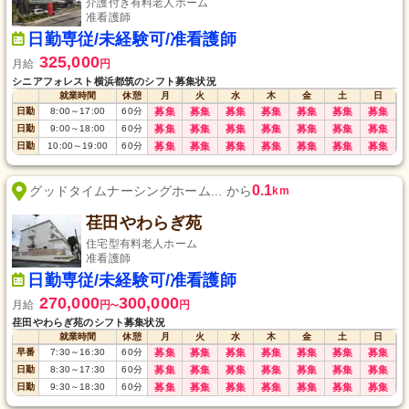
介護付き有料老人ホーム
准看護師
日勤専従/未経験可/准看護師
325,000
月給
円
シニアフォレスト横浜都筑のシフト募集状況
就業時間
休憩
月
火
水
木
金
土
日
日勤
8:00
～
17:00
60
分
募集
募集
募集
募集
募集
募集
募集
日勤
9:00
～
18:00
60
分
募集
募集
募集
募集
募集
募集
募集
日勤
10:00
～
19:00
60
分
募集
募集
募集
募集
募集
募集
募集
0.1
グッドタイムナーシングホーム... から
km
荏田やわらぎ苑
住宅型有料老人ホーム
准看護師
日勤専従/未経験可/准看護師
270,000
300,000
月給
円
円
〜
荏田やわらぎ苑のシフト募集状況
就業時間
休憩
月
火
水
木
金
土
日
早番
7:30
～
16:30
60
分
募集
募集
募集
募集
募集
募集
募集
日勤
8:30
～
17:30
60
分
募集
募集
募集
募集
募集
募集
募集
日勤
9:30
～
18:30
60
分
募集
募集
募集
募集
募集
募集
募集