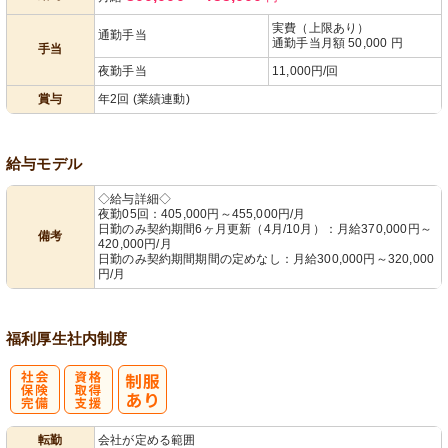
あり
実費（上限あり）
通勤手当
通勤手当月額 50,000 円
手当
夜勤手当
11,000円/回
賞与
年2回 (業績連動)
給与モデル
◇給与詳細◇
夜勤05回：405,000円～455,000円/月
日勤のみ契約期間6ヶ月更新（4月/10月）：月給370,000円～
備考
420,000円/月
日勤のみ契約期間期間の定めなし：月給300,000円～320,000
円/月
福利厚生
社内制度
社
資格取得支援
転勤
会社が定める範囲