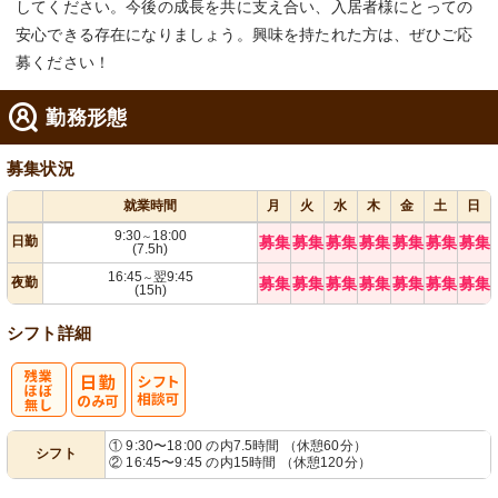
してください。今後の成長を共に支え合い、入居者様にとっての
安心できる存在になりましょう。興味を持たれた方は、ぜひご応
募ください！
勤務形態
募集状況
就業時間
月
火
水
木
金
土
日
9:30
18:00
～
日勤
募集
募集
募集
募集
募集
募集
募集
(7.5h)
16:45
翌9:45
～
夜勤
募集
募集
募集
募集
募集
募集
募集
(15h)
シフト詳細
残
シ
① 9:30〜18:00 の内7.5時間 （休憩60分）
シフト
② 16:45〜9:45 の内15時間 （休憩120分）
業ほぼなし
フト相談可