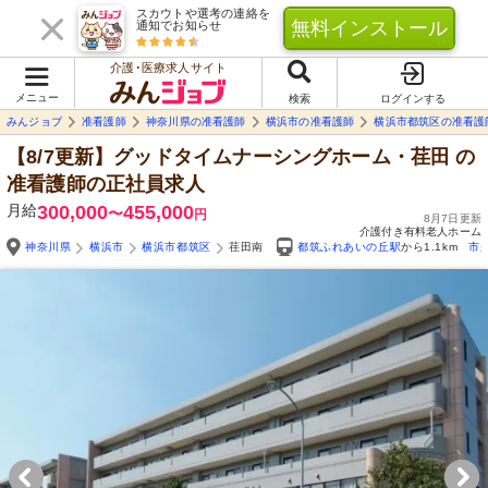
スカウトや選考の連絡を
無料インストール
通知でお知らせ
介護･医療求人サイト
メニュー
検索
ログインする
みんジョブ
准看護師
神奈川県の准看護師
横浜市の准看護師
横浜市都筑区の准看護
【8/7更新】グッドタイムナーシングホーム・荏田
の
准看護師の正社員求人
月給
300,000
455,000
〜
円
8月7日更新
介護付き有料老人ホーム
神奈川県
横浜市
横浜市都筑区
荏田南
都筑ふれあいの丘駅
から1.1km
市