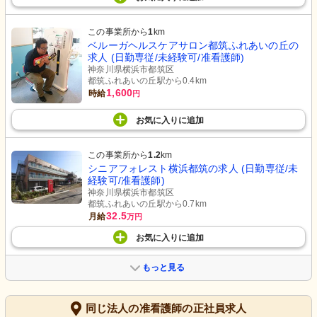
この事業所から
1
km
ベルーガヘルスケアサロン都筑ふれあいの丘の
求人 (日勤専従/未経験可/准看護師)
神奈川県横浜市都筑区
都筑ふれあいの丘駅から0.4km
1,600
時給
円
お気に入り
に
追加
この事業所から
1.2
km
シニアフォレスト横浜都筑の求人 (日勤専従/未
経験可/准看護師)
神奈川県横浜市都筑区
都筑ふれあいの丘駅から0.7km
32.5
月給
万円
お気に入り
に
追加
もっと見る
同じ法人の准看護師の正社員求人