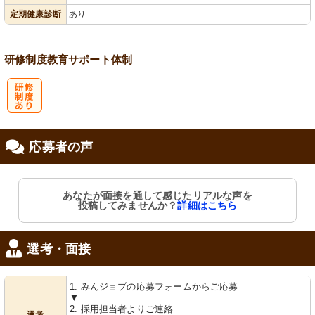
会保険完備
あり
定期健康診断
あり
研修制度
教育
サポート体制
研
応募者の声
修制度あり
あなたが面接を通して感じたリアルな声を
投稿してみませんか？
詳細はこちら
選考・面接
1. みんジョブの応募フォームからご応募
▼
2. 採用担当者よりご連絡