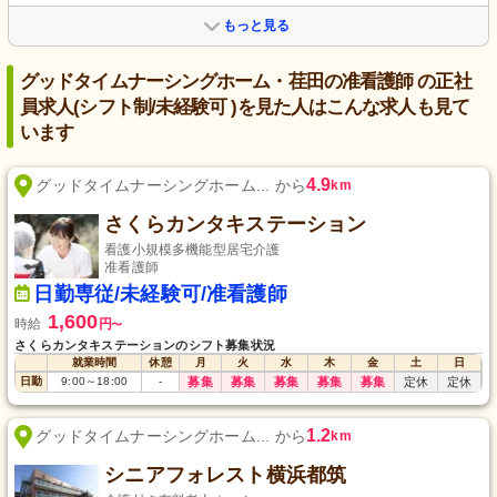
もっと見る
グッドタイムナーシングホーム・荏田の准看護師 の正社
員求人(シフト制/未経験可 )を見た人はこんな求人も見て
います
4.9
グッドタイムナーシングホーム... から
km
さくらカンタキステーション
看護小規模多機能型居宅介護
准看護師
日勤専従/未経験可/准看護師
1,600
時給
円
〜
さくらカンタキステーションのシフト募集状況
就業時間
休憩
月
火
水
木
金
土
日
日勤
9:00
～
18:00
-
募集
募集
募集
募集
募集
定休
定休
1.2
グッドタイムナーシングホーム... から
km
シニアフォレスト横浜都筑