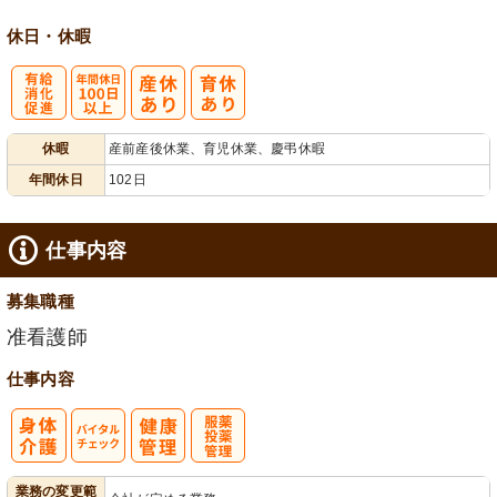
休日・休暇
有
年間休日
休暇
産前産後休業、育児休業、慶弔休暇
給消化促進
100日以上
年間休日
102日
仕事内容
募集職種
准看護師
仕事内容
バイタルチェ
服薬・投薬管
業務の変更範