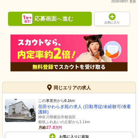
2026/08/07 更新
応募画面
進む
へ
お気に入り
同じエリアの求人
この事業所から
0.1
km
荏田やわらぎ苑の求人 (日勤専従/未経験可/准看
護師)
神奈川県横浜市都筑区
都筑ふれあいの丘駅から1.1km
27.0
月給
万円
お気に入り
に
追加