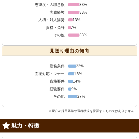
志望度・入職意欲
33%
実務経験
33%
人柄・対人姿勢
13%
資格・免許
7%
その他
33%
見送り理由の傾向
勤務条件
23%
面接対応・マナー
18%
資格要件
14%
経験要件
9%
その他
27%
※現在の採用基準や選考状況を保証するものではありません。
魅力・特徴