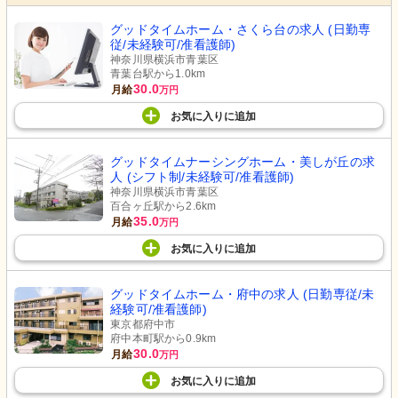
グッドタイムホーム・さくら台の求人 (日勤専
従/未経験可/准看護師)
神奈川県横浜市青葉区
青葉台駅から1.0km
30.0
月給
万円
お気に入り
に
追加
グッドタイムナーシングホーム・美しが丘の求
人 (シフト制/未経験可/准看護師)
神奈川県横浜市青葉区
百合ヶ丘駅から2.6km
35.0
月給
万円
お気に入り
に
追加
グッドタイムホーム・府中の求人 (日勤専従/未
経験可/准看護師)
東京都府中市
府中本町駅から0.9km
30.0
月給
万円
お気に入り
に
追加