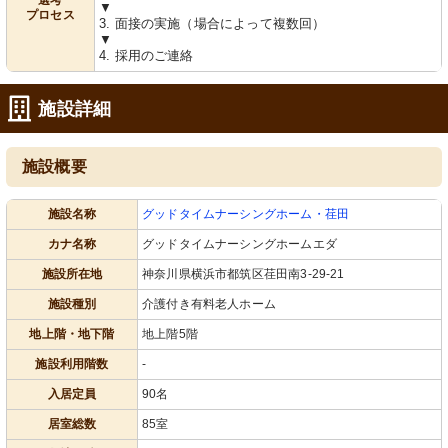
選考
▼
プロセス
3. 面接の実施（場合によって複数回）
▼
4. 採用のご連絡
施設詳細
施設概要
施設名称
グッドタイムナーシングホーム・荏田
カナ名称
グッドタイムナーシングホームエダ
施設所在地
神奈川県横浜市都筑区荏田南3-29-21
施設種別
介護付き有料老人ホーム
地上階・地下階
地上階5階
施設利用階数
-
入居定員
90名
居室総数
85室