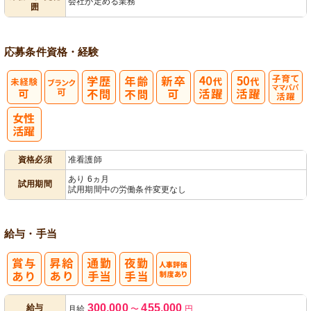
会社が定める業務
囲
ック
理
応募条件
資格・経験
子育てママパ
パ活躍
資格必須
准看護師
あり 6ヵ月
試用期間
試用期間中の労働条件変更なし
給与・手当
人事評価制度
300,000
455,000
給与
月給
〜
円