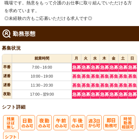
職場です。熱意をもって介護のお仕事に取り組んでいただける方
を求めています。
◎未経験の方もご応募いただける求人です◎
勤務形態
募集状況
就業時間
月
火
水
木
金
土
日
早番
急募
急募
急募
急募
急募
急募
急募
7:00
16:00
～
遅番
募集
募集
募集
募集
募集
募集
募集
10:00
19:00
～
遅番
募集
募集
募集
募集
募集
募集
募集
11:30
20:30
～
夜勤
急募
急募
急募
急募
急募
急募
急募
17:00
翌9:00
～
シフト詳細
残
週
時短勤務相談