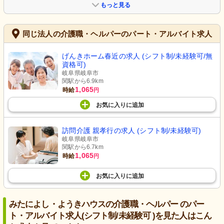
もっと見る
同じ法人の介護職・ヘルパーのパート・アルバイト求人
げんきホーム春近の求人 (シフト制/未経験可/無
資格可)
岐阜県岐阜市
関駅から6.9km
玄関
エントランス
1,065
時給
円
開放的なエントランスは、来訪者を温
掲示板と時計が設置され、訪れる人を
かく迎えます。レトロな調度品が気品
温かく迎えます。
お気に入り
に
追加
ある空間を演出しています。
訪問介護 親孝行の求人 (シフト制/未経験可)
岐阜県岐阜市
関駅から6.7km
1,065
時給
円
お気に入り
に
追加
みたによし・ようきハウスの介護職・ヘルパー のパー
ト・アルバイト求人(シフト制/未経験可 )を見た人はこん