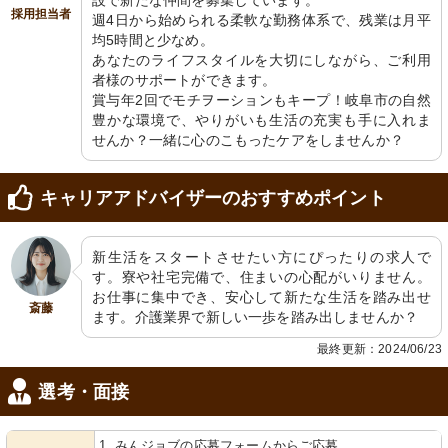
設で新たな仲間を募集しています。

採用担当者
週4日から始められる柔軟な勤務体系で、残業は月平
均5時間と少なめ。

浴室
外観
あなたのライフスタイルを大切にしながら、ご利用
清潔感溢れる空間と機能的な設備が整
ゆったりとした駐車スペースがあり、
った浴室です。安全に配慮した設計
明るく清潔感のあるエントランスがお
者様のサポートができます。

で、快適な入浴が可能です。
出迎えします。
賞与年2回でモチヲーションもキープ！岐阜市の自然
豊かな環境で、やりがいも生活の充実も手に入れま
せんか？一緒に心のこもったケアをしませんか？
キャリアアドバイザーのおすすめポイント
新生活をスタートさせたい方にぴったりの求人で
す。寮や社宅完備で、住まいの心配がいりません。
脱衣所
浴室
お仕事に集中でき、安心して新たな生活を踏み出せ
明るく清潔感のある個室で、入居者の
安全手すり付きの洗練された浴室で
斎藤
快適な生活をサポートしています。
す。清潔感溢れる環境をご堪能くださ
ます。介護業界で新しい一歩を踏み出しませんか？
い。
最終更新：2024/06/23
選考・面接
1. みんジョブの応募フォームからご応募