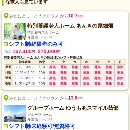
な求人も見ています
10.7
みたによし・ようきハウス から
km
特別養護老人ホーム あんきの家細畑
特別養護老人ホーム
介護職・ヘルパー
シフト制/経験者のみ可
167,400
270,000
月給
円
円
〜
特別養護老人ホーム あんきの家細畑のシフト募集状況
就業時間
休憩
月
火
水
木
金
土
日
早番
7:00
～
16:00
60
分
募集
募集
募集
募集
募集
募集
募集
日勤
10:00
～
19:00
60
分
募集
募集
募集
募集
募集
募集
募集
遅番
13:00
～
22:00
60
分
募集
募集
募集
募集
募集
募集
募集
夜勤
21:50
～
翌7:10
60
分
募集
募集
募集
募集
募集
募集
募集
13.6
みたによし・ようきハウス から
km
グループホーム ゆうもあスマイル茜部
グループホーム
介護職・ヘルパー
シフト制/未経験可/無資格可