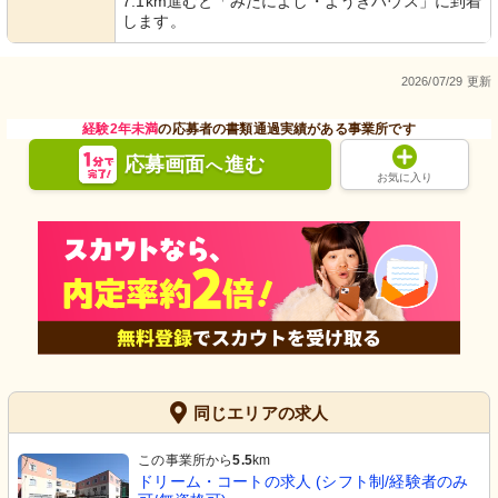
7.1km進むと「みたによし・ようきハウス」に到着
します。
2026/07/29 更新
通路
機械浴室
経験2年未満
の応募者の書類通過実績がある事業所です
清潔感溢れる廊下は、落ち着いた色調
快適な入浴をサポートする設備が整っ
応募画面
進む
で統一されています。温かみのある照
ており、清潔感が感じられます。
へ
明が心地よい空間を作り出していま
お気に入り
す。
居室
玄関
同じエリアの求人
清潔感溢れる広々とした空間が自分の
木のぬくもり溢れる清潔な待合空間。
スタイルで彩れます。安らぎの個室で
くつろぎのひと時を提供しています。
新たな生活を。
この事業所から
5.5
km
ドリーム・コートの求人 (シフト制/経験者のみ