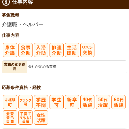
仕事内容
募集職種
介護職・ヘルパー
仕事内容
業務の変更範
会社が定める業務
囲
応募条件
資格・経験
髪型・髪色自
子育てママパ