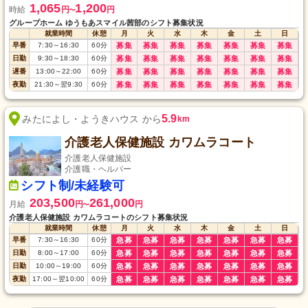
1,065
1,200
時給
円
円
〜
グループホーム ゆうもあスマイル茜部のシフト募集状況
就業時間
休憩
月
火
水
木
金
土
日
早番
7:30
～
16:30
60
分
募集
募集
募集
募集
募集
募集
募集
日勤
9:30
～
18:30
60
分
募集
募集
募集
募集
募集
募集
募集
遅番
13:00
～
22:00
60
分
募集
募集
募集
募集
募集
募集
募集
夜勤
21:30
～
翌9:30
60
分
募集
募集
募集
募集
募集
募集
募集
5.9
みたによし・ようきハウス から
km
介護老人保健施設 カワムラコート
介護老人保健施設
介護職・ヘルパー
シフト制/未経験可
203,500
261,000
月給
円
円
〜
介護老人保健施設 カワムラコートのシフト募集状況
就業時間
休憩
月
火
水
木
金
土
日
早番
7:30
～
16:30
60
分
急募
急募
急募
急募
急募
急募
急募
日勤
8:00
～
17:00
60
分
急募
急募
急募
急募
急募
急募
急募
日勤
10:00
～
19:00
60
分
急募
急募
急募
急募
急募
急募
急募
夜勤
17:00
～
翌10:00
60
分
急募
急募
急募
急募
急募
急募
急募