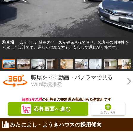
駐車場
広々とした駐車スペースが確保されており、来訪者の利便性を
考慮した設計です。運転が得意な方も、安心して通勤が可能です。
職場を360°動画・パノラマで見る
Wi-fi環境推奨
経験2年未満
の応募者の書類通過実績がある事業所です
応募画面
進む
へ
お気に入り
みたによし・ようきハウスの採用傾向