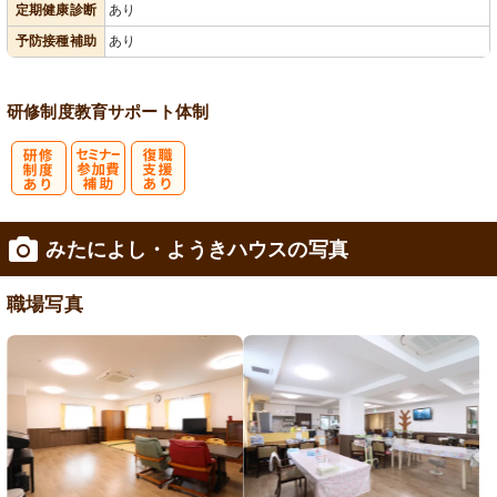
定期健康診断
あり
予防接種補助
あり
研修制度
教育
サポート体制
研
セミナー参加
復
みたによし・ようきハウスの写真
修制度あり
費補助
職支援あり
職場写真