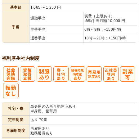
あり
基本給
1,065
〜
1,250
円
実費（上限あり）
通勤手当
通勤手当月額 10,000 円
手当
早番手当
6時～9時：+150円/時
遅番手当
18時～21時：+150円/時
福利厚生
社内制度
社
資格取得支援
寮・
扶養控除内考
再雇用制度あ
正社員登用あ
会保険完備
あり
社宅あり
慮あり
り
り
単身用の入所可能住宅あり
社宅・寮
単身用、世帯用
定年制度
あり 70歳
再雇用あり
再雇用制度
勤務延長あり