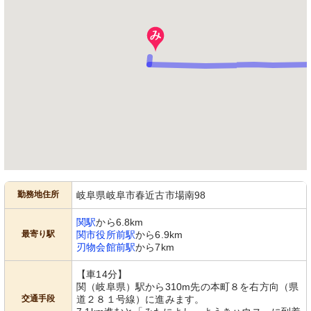
トイレ
機械浴室
手すり付きで安全に配慮された落ち着
安全かつ快適な入浴サポートを提供す
いた色合いのトイレが整っています。
る特殊浴槽が備わっています。
勤務地住所
岐阜県岐阜市春近古市場南98
関駅
から6.8km
機械浴室
居室
最寄り駅
関市役所前駅
から6.9km
清潔感のある広々とした浴室で、安全
ゆったりとした空間で自由にレイアウ
刃物会館前駅
から7km
に考慮された設計です。
ト可能です。窓からは柔らかな自然光
が差し込みます。
【車14分】
関（岐阜県）駅から310m先の本町８を右方向（県
交通手段
道２８１号線）に進みます。