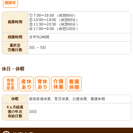
業ほぼなし
3日から可
可
シ
① 7:00〜16:00 （休憩60分）
② 10:00〜19:00 （休憩60分）
就業時間
フト相談可
③ 11:30〜20:30 （休憩60分）
④ 17:00〜9:00 （休憩120分）
残業時間
月平均2時間
週所定
3日 ～ 5日
労働日数
休日・休暇
有
休暇
産前産後休業、育児休業、介護休業、看護休暇
給消化促進
6ヵ月経過
後の年次
10日
有給日数