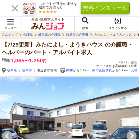
スカウトや選考の連絡を
無料インストール
通知でお知らせ
介護･医療求人サイト
メニュー
検索
ログインする
みんジョブ
介護職
岐阜県の介護職
岐阜市の介護職
みたによし・ようきハウス
【7/29更新】みたによし・ようきハウス
の介護職・
ヘルパーのパート・アルバイト求人
時給
1,065
1,250
〜
円
7月29日更新
サービス付き高齢者向け住宅
岐阜県
岐阜市
春近古市場南
関駅
から6.8km
関市役所前駅
から6.9km
刃物
Yo
自由