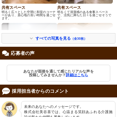
共有スペース
共有スペース
明るく広々とした空間に和室のコーナ
明るくて清潔感のある食事スペース
ーがあり、居心地の良い時間を過ごせ
で、活気に満ちた日々を過ごせそうで
ます。
す。
すべての写真を見る
（全30枚）
応募者の声
共有スペース
共有スペース
あなたが面接を通して感じたリアルな声を
日差しが心地よい、広々とした空間で
明るい窓辺と清潔なキッチンがあり、
投稿してみませんか？
詳細はこちら
す。個人の趣味や利便性を反映した工
ゆったりとした空間でくつろげます。
夫が見受けられます。
採用担当者からのコメント
未来のあなたへのメッセージです。

株式会社美谷喜では、心温まる笑顔あふれる介護施