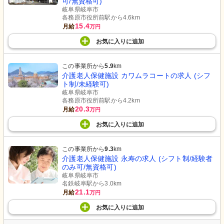
可/無資格可)
岐阜県岐阜市
各務原市役所前駅から4.6km
15.4
月給
万円
お気に入り
に
追加
この事業所から
5.9
km
通路
共有スペース
介護老人保健施設 カワムラコートの求人 (シフ
手すり付きの広々とした通路は安全で
ゆったりとした椅子が並び、穏やかな
ト制/未経験可)
快適な移動を支えます。
時間を過ごせる空間が広がっていま
岐阜県岐阜市
す。木の温もりある家具が温かみを与
えています。
各務原市役所前駅から4.2km
20.3
月給
万円
お気に入り
に
追加
この事業所から
9.3
km
介護老人保健施設 永寿の求人 (シフト制/経験者
のみ可/無資格可)
岐阜県岐阜市
名鉄岐阜駅から3.0km
21.1
月給
万円
外観
ホール
広々とした駐車場があり、清潔感のあ
居心地の良い待合スペースです。和室
お気に入り
に
追加
る建物が目を引きます。
の要素も取り入れ、温かみのある雰囲
気が感じられます。