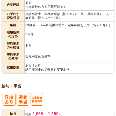
必須
必要経験
※未経験の方も応募可能です
由
パ活躍
いずれか
介護福祉士、実務者研修（旧ヘルパー1級・基礎研修）、初任
資格必須
者研修（旧ヘルパー2級）
年齢
69歳以下 （年齢制限の理由：定年年齢を上限（省令１号））
雇用期間
3ヵ月
の定め
契約更新
あり
の可能性
契約更新
会社が定める基準
の基準
あり 3ヵ月
試用期間
試用期間中の労働条件変更あり
給与・手当
人事評価制度
1,065
1,250
給与
時給
〜
円