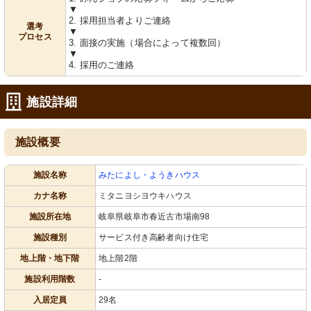
▼
2. 採用担当者よりご連絡
選考
▼
プロセス
3. 面接の実施（場合によって複数回）
共有スペース
共有スペース
▼
落ち着いた雰囲気の和室で、利用者が
ゆったりとした食事空間が確保され、
4. 採用のご連絡
憩い交流しています。木の温もりが感
明るい陽光が差し込んでいます。
じられる空間です。
施設詳細
施設概要
施設名称
みたによし・ようきハウス
カナ名称
ミタニヨシヨウキハウス
居室
収納
施設所在地
岐阜県岐阜市春近古市場南98
明るく清潔感ある緑の壁の部屋は、落
広くて使いやすい収納スペースが整っ
ち着いた雰囲気を放っています。
ています。明るく清潔感のある空間が
施設種別
サービス付き高齢者向け住宅
保たれています。
地上階・地下階
地上階2階
施設利用階数
-
入居定員
29名