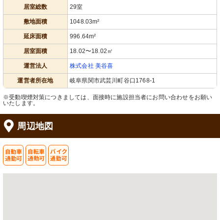
居室総数
29室
敷地面積
1048.03m²
延床面積
996.64m²
通路
居室
居室面積
18.02〜18.02㎡
明るく開放的な廊下は、木目調の扉が
すっきりとしたデザインの洗面スペー
印象的です。ゆったりとした空間で働
スが設けられ、清潔感溢れる雰囲気で
ける環境が整っています。
す。
運営法人
株式会社 美谷喜
運営者所在地
岐阜県関市武芸川町谷口1768-1
※受動喫煙対策につきましては、面接時に施設担当者にお問い合わせをお願い
いたします。
周辺地図
エレベーター
トイレ
近代的で清潔感のあるエレベーターを
手すり完備で安全性を考慮した造りで
ご覧いただけます。明るく開放的な印
す。使いやすさと清潔感が魅力です。
象を与える空間です。