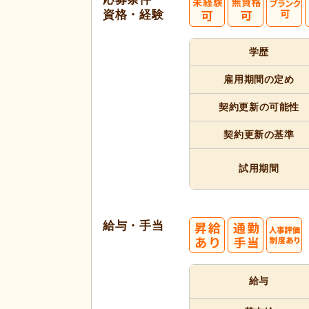
資格・経験
学歴
雇用期間
の定め
契約更新
の可能性
契約更新
の基準
試用期間
給与・手当
給与