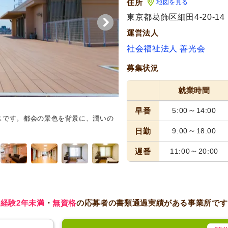
住所
地図を見る
東京都葛飾区細田4-20-14
運営法人
社会福祉法人 善光会
募集状況
就業時間
～
早番
5:00
14:00
スです。都会の景色を背景に、潤いの
洗面台
手すり付きの洗面台と座
す。安心してお使いいただける設
～
日勤
9:00
18:00
～
遅番
11:00
20:00
経験2年未満
・
無資格
の応募者の書類通過実績がある事業所です