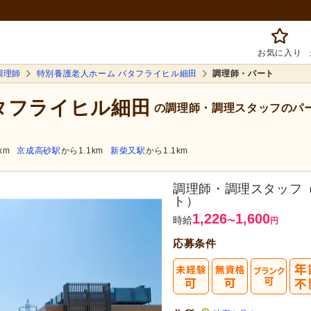
お気に入り
調理師
特別養護老人ホーム バタフライヒル細田
調理師・パート
タフライヒル細田
の調理師・調理スタッフのパ
km
京成高砂駅
から1.1km
新柴又駅
から1.1km
調理師・調理スタッフ
ト）
1,226
1,600
時給
〜
円
応募条件