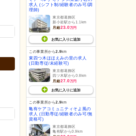
求人 (シフト制/経験者のみ可/調
理師)
東京都葛飾区
新小岩駅から1.1km
23.0
月給
万円
お気に入り
に
追加
この事業所から
2.9
km
東四つ木ほほえみの里の求人
(日勤専従/未経験可)
東京都葛飾区
四ツ木駅から0.8km
27.0
月給
万円
お気に入り
に
追加
この事業所から
2.9
km
亀有ケアコミュニティそよ風の
求人 (日勤専従/経験者のみ可/無
資格可)
東京都葛飾区
亀有駅から0.9km