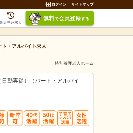
ログイン
サイトマップ
無料
会員登録
で
する
最近見た求人
ート・アルバイト求人
特別養護老人ホーム
（日勤専従）（パート・アルバイ
40
50