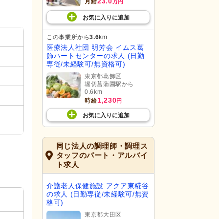
23.0
月給
万円
お気に入り
に
追加
この事業所から
3.6
km
医療法人社団 明芳会 イムス葛
飾ハートセンターの求人 (日勤
専従/未経験可/無資格可)
東京都葛飾区
堀切菖蒲園駅から
0.6km
1,230
時給
円
お気に入り
に
追加
同じ法人の調理師・調理ス
タッフのパート・アルバイ
ト求人
介護老人保健施設 アクア東糀谷
の求人 (日勤専従/未経験可/無資
格可)
東京都大田区