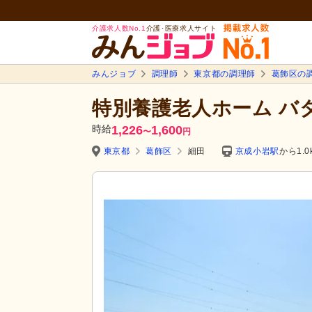
介護求人数No.1
介護･医療求人サイト
みんジョブ
調理師
東京都の調理師
葛飾区の
特別養護老人ホーム バ
時給
1,226
1,600
〜
円
東京都
葛飾区
細田
京成小岩駅
から1.0