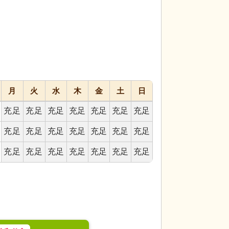
代活躍
代活躍
月
火
水
木
金
土
日
充足
充足
充足
充足
充足
充足
充足
り心地のよい椅子が備わった清潔感のある空間で
ラウンジ
ゆったり
計になっています。
る雰囲気で寛ぎの時
充足
充足
充足
充足
充足
充足
充足
充足
充足
充足
充足
充足
充足
充足