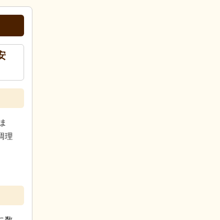
安
ま
調理
。
に数