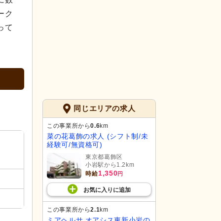
ーク
って
同じエリアの求人
この事業所から
0.6
km
菜の花葛飾の求人 (シフト制/未
経験可/無資格可)
東京都葛飾区
小岩駅から1.2km
1,350
時給
円
お気に入り
に
追加
この事業所から
2.1
km
ミアヘルサ オアシス東新小岩の