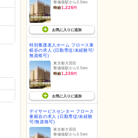
整備場駅から0.5km
1,226
時給
円
お気に入り
に
追加
特別養護老人ホーム フロース東
糀谷の求人 (日勤専従/未経験可/
無資格可)
東京都大田区
整備場駅から0.5km
1,226
時給
円
お気に入り
に
追加
デイサービスセンター フロース
東糀谷の求人 (日勤専従/未経験
可/無資格可)
東京都大田区
整備場駅から0.5km