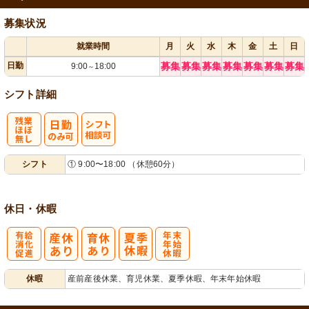
募集状況
就業時間
月
火
水
木
金
土
日
日勤
募集
募集
募集
募集
募集
募集
募集
9:00
18:00
～
シフト詳細
残
シ
シフト
① 9:00〜18:00 （休憩60分）
業ほぼなし
フト相談可
休日・休暇
有
年
休暇
産前産後休業、育児休業、夏季休暇、年末年始休暇
給消化促進
末年始休暇