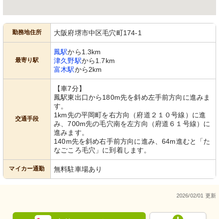
勤務地住所
大阪府堺市中区毛穴町174-1
鳳駅
から1.3km
最寄り駅
津久野駅
から1.7km
富木駅
から2km
ソファ
ソファ
木製の家具が心温まる共有スペース、
ゆったりとしたソファが置かれ、窓か
利用者がくつろぐ姿が見えます。
ら明るい日差しが差し込む居心地の良
【車7分】
い空間です。
鳳駅東出口から180m先を斜め左手前方向に進みま
す。
1km先の平岡町を右方向（府道２１０号線）に進
交通手段
み、700m先の毛穴南を左方向（府道６１号線）に
進みます。
140m先を斜め右手前方向に進み、64m進むと「た
なごころ毛穴」に到着します。
マイカー通勤
無料駐車場あり
洗面台・トイレ
浴室
清掃が行き届き、使い勝手を考えたシ
快適な介助が行えるよう設計された浴
2026/02/01 更新
ンプルな設計です。安全に配慮した手
室です。安全な入浴を支援する設備が
すりも設置されています。
整っています。