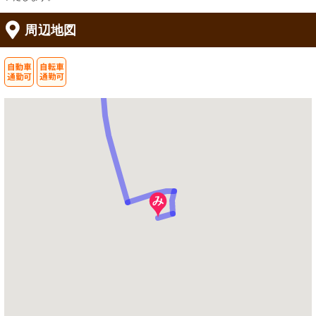
周辺地図
居室
居室
ゆとりある居室の一角、木目調の床が
落ち着いた色合いの家具と、温もりを
温かみのある空間を演出しています。
感じさせる床材が印象的です。窓から
差し込む自然光が、明るく穏やかな空
間を演出しています。
居室
浴室
窓辺に設えた洗面スペースは、光をた
安全に配慮された手すり付きの快適な
っぷりと受けて清潔感があります。
バススペースです。清潔感あふれる洗
い場も充実。