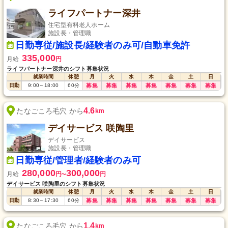
ライフパートナー深井
住宅型有料老人ホーム
施設長・管理職
日勤専従/施設長/経験者のみ可/自動車免許
335,000
月給
円
ライフパートナー深井のシフト募集状況
就業時間
休憩
月
火
水
木
金
土
日
日勤
9:00
～
18:00
60
分
募集
募集
募集
募集
募集
募集
募集
4.6
たなごころ毛穴 から
km
デイサービス 咲陶里
デイサービス
施設長・管理職
日勤専従/管理者/経験者のみ可
280,000
300,000
月給
円
円
〜
デイサービス 咲陶里のシフト募集状況
就業時間
休憩
月
火
水
木
金
土
日
日勤
8:30
～
17:30
60
分
募集
募集
募集
募集
募集
募集
募集
1.4
たなごころ毛穴 から
km