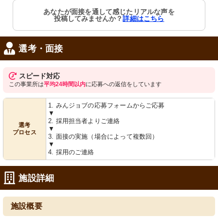
あなたが面接を通して感じたリアルな声を
投稿してみませんか？
詳細はこちら
外観
食堂
広々とした敷地に立つ、ゆったりとし
広々とした食事スペースで交流が深ま
た雰囲気の施設です。
り、スタッフが明るく対応していま
選考・面接
す。
スピード対応
この事業所は
平均24時間以内
に応募への返信をしています
1. みんジョブの応募フォームからご応募
▼
2. 採用担当者よりご連絡
選考
▼
プロセス
3. 面接の実施（場合によって複数回）
▼
居室
外観
4. 採用のご連絡
窓からの自然光が心地よい、整然とし
整った外観の多階層建物で、安心して
た居住空間です。快適な生活をサポー
生活できる環境が整っています。
トする充実の設備が整っています。
施設詳細
施設概要