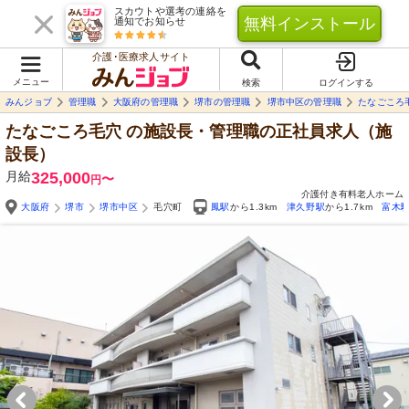
スカウトや選考の連絡を
無料インストール
通知でお知らせ
介護･医療求人サイト
メニュー
検索
ログインする
みんジョブ
管理職
大阪府の管理職
堺市の管理職
堺市中区の管理職
たなごころ
たなごころ毛穴
の施設長・管理職の正社員求人（施
設長）
月給
325,000
〜
円
介護付き有料老人ホーム
大阪府
堺市
堺市中区
毛穴町
鳳駅
から1.3km
津久野駅
から1.7km
富木
Yo
自由