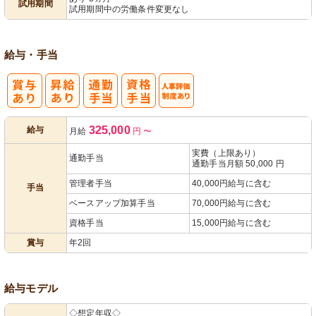
試用期間
試用期間中の労働条件変更なし
給与・手当
人事評価制度
325,000
給与
月給
円
〜
あり
実費（上限あり）
通勤手当
通勤手当月額 50,000 円
管理者手当
40,000円給与に含む
手当
ベースアップ加算手当
70,000円給与に含む
資格手当
15,000円給与に含む
賞与
年2回
給与モデル
◇想定年収◇