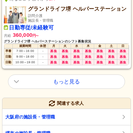
グランドライフ堺 ヘルパーステーション
訪問介護
施設長・管理職
日勤専従/未経験可
360,000
月給
円
〜
グランドライフ堺 ヘルパーステーションのシフト募集状況
就業時間
休憩
月
火
水
木
金
土
日
早番
7:00
～
16:00
-
募集
募集
募集
募集
募集
募集
募集
日勤
9:00
～
18:00
-
募集
募集
募集
募集
募集
募集
募集
日勤
10:00
～
19:00
-
募集
募集
募集
募集
募集
募集
募集
もっと見る
関連する求人
大阪府の施設長・管理職