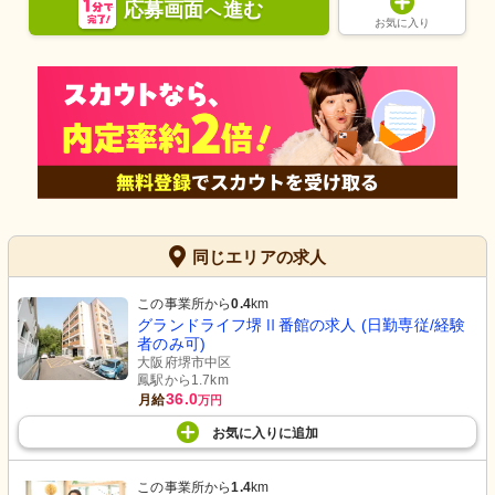
応募画面
進む
へ
お気に入り
ウッドデッキ
アクアテラリウム
木陰の涼しげなテラスからは潤い豊か
落ち着いた色合いのソファと水槽が設
な中庭が広がっており、穏やかな時間
置されたくつろぎ空間です。
を過ごせます。
同じエリアの求人
この事業所から
0.4
km
グランドライフ堺Ⅱ番館の求人 (日勤専従/経験
者のみ可)
大阪府堺市中区
鳳駅から1.7km
36.0
月給
万円
お気に入り
に
追加
この事業所から
1.4
km