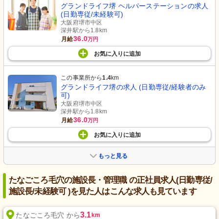
グランドライフ堺 ヘルパーステーションの求人
(日勤専従/未経験可)
大阪府堺市中区
深井駅から1.8km
36.0
月給
万円
お気に入り
に
追加
この事業所から
1.4
km
グランドライフ堺の求人 (日勤専従/経験者のみ
可)
大阪府堺市中区
深井駅から1.8km
36.0
月給
万円
お気に入り
に
追加
もっと見る
たなごころ毛穴の施設長・管理職 の正社員求人(日勤専従/
施設長/未経験可 )を見た人はこんな求人も見ています
3.1
たなごころ毛穴 から
km