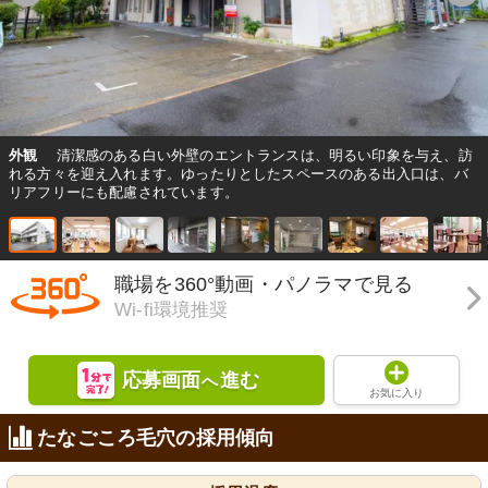
外観
清潔感のある白い外壁のエントランスは、明るい印象を与え、訪
れる方々を迎え入れます。ゆったりとしたスペースのある出入口は、バ
リアフリーにも配慮されています。
職場を360°動画・パノラマで見る
Wi-fi環境推奨
応募画面
進む
へ
お気に入り
たなごころ毛穴の採用傾向