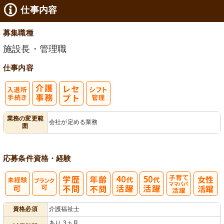
仕事内容
募集職種
施設長・管理職
仕事内容
入
業務の変更範
会社が定める業務
囲
退所手続き
応募条件
資格・経験
子育てママパ
資格必須
介護福祉士
パ活躍
あり 3ヵ月