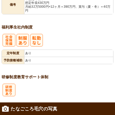
想定年収430万円
備考
月給32万5000円×12ヶ月＝390万円、賞与（夏・冬）＝40万
円
福利厚生
社内制度
社
定年制度
あり
会保険完備
予防接種補助
あり
研修制度
教育
サポート体制
研
たなごころ毛穴の写真
修制度あり