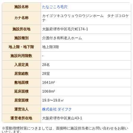
施設名称
たなごころ毛穴
カイゴツキユウリョウロウジンホーム タナゴコロケ
カナ名称
ナ
玄関
ロビー
施設所在地
大阪府堺市中区毛穴町174-1
清潔感のあるエントランスは、洗練さ
シンプルで上品なデザインのエントラ
れたデザインを感じさせます。落ち着
ンスが迎えてくれます。清潔感があ
いた色合いが心地よい歓迎空間を演出
り、心地よい印象を受ける空間です。
施設種別
介護付き有料老人ホーム
しています。
地上階・地下階
地上階3階
施設利用階数
-
入居定員
28名
居室総数
28室
敷地面積
1641m²
延床面積
1068m²
食堂
食堂・リビング
居室面積
19.8〜19.8㎡
ゆったりとしたダイニングで、訪れる
ゆったりとしたダイニングで明るく清
方々が食事や憩いの時間を楽しんでい
潔感のある雰囲気を楽しむことができ
運営法人
株式会社 ダイフク
ます。
ます。
運営者所在地
大阪府堺市中区東山43-1
※受動喫煙対策につきましては、面接時に施設担当者にお問い合わせをお願い
いたします。