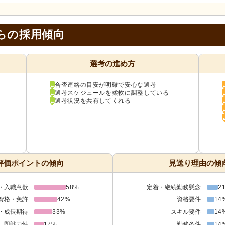
らの採用傾向
選考の進め方
合否連絡の目安が明確で安心な選考
選考スケジュールを柔軟に調整している
選考状況を共有してくれる
評価ポイントの傾向
見送り理由の傾
・入職意欲
58%
定着・継続勤務懸念
2
資格・免許
42%
資格要件
14
・成長期待
33%
スキル要件
14
即戦力性
17%
勤務条件
14