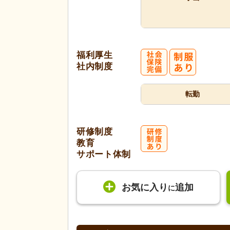
福利厚生
社内制度
転勤
研修制度
教育
サポート体制
お気に入り
追加
に