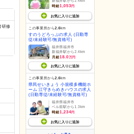
新福井駅から2.4km
1,053
時給
円
お気に入り
に
追加
者研修
この事業所から
2.6
km
すのうどろっぷの求人 (日勤専
従/未経験可/無資格可)
福井県福井市
新福井駅から2.4km
18.0
月給
万円
お気に入り
に
追加
この事業所から
2.6
km
県民せいきょう 小規模多機能ホ
ーム 江守きらめきハウスの求人
(日勤専従/未経験可/無資格可)
福井県福井市
ベル前駅から1.3km
1,234
時給
円
お気に入り
に
追加