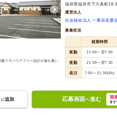
福井県福井市下六条町18-3
運営法人
社会福祉法人 一乗谷友愛
募集状況
就業時間
～
夜勤
21:00
翌7:00
屋建てでバリアフリー設計の落ち着い
居室
広々とした共有スペースに
～
夜勤
21:30
翌7:30
光がたっぷり差し込む様子です。
～
長日
7:00
21:30
(8h)
応募画面
進む
り
追加
へ
に