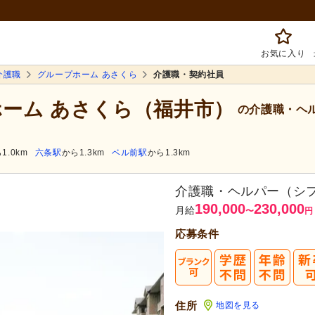
お気に入り
介護職
グループホーム あさくら
介護職・契約社員
ホーム あさくら（福井市）
の介護職・ヘ
1.0km
六条駅
から1.3km
ベル前駅
から1.3km
介護職・ヘルパー（シ
190,000
230,000
月給
〜
円
応募条件
住所
地図を見る