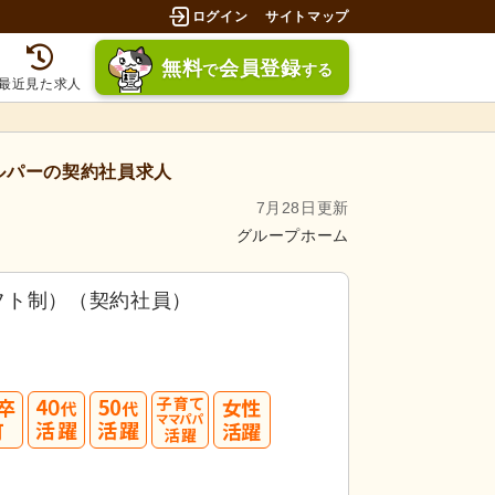
ログイン
サイトマップ
無料
会員登録
で
する
最近見た求人
ルパーの契約社員求人
7月28日更新
グループホーム
フト制）（契約社員）
40
50