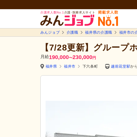
介護求人数No.1
介護･医療求人サイト
みんジョブ
介護職
福井県の介護職
福井市の
【7/28更新】グループ
月給
190,000
230,000
〜
円
福井県
福井市
下六条町
越前花堂駅
から