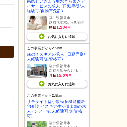
県民せいきょう羽水きらめきデ
イサービスの求人 (日勤専従/未
経験可/自動車免許)
福井県福井市
越前花堂駅から0.9km
1,234
時給
円
お気に入り
に
追加
この事業所から
2.5
km
森のイスキアの求人 (日勤専従/
未経験可/無資格可)
福井県福井市
新福井駅から2.4km
15.0
月給
万円
お気に入り
に
追加
この事業所から
2.5
km
サテライト型小規模多機能型居
宅介護 イスキア生活倶楽部の求
人 (シフト制/未経験可/無資格
可)
福井県福井市