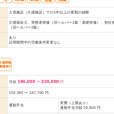
40
50
入居施設（介護施設）での1年以上の夜勤の経験
代活躍
代活躍
介護福祉士、実務者研修（旧ヘルパー1級・基礎研修）、初任
（旧ヘルパー2級）
あり
試用期間中の労働条件変更なし
190,000
230,000
月給
〜
円
153,360
〜
187,700
円
実費（上限あり）
通勤手当
通勤手当月額 20,900 円