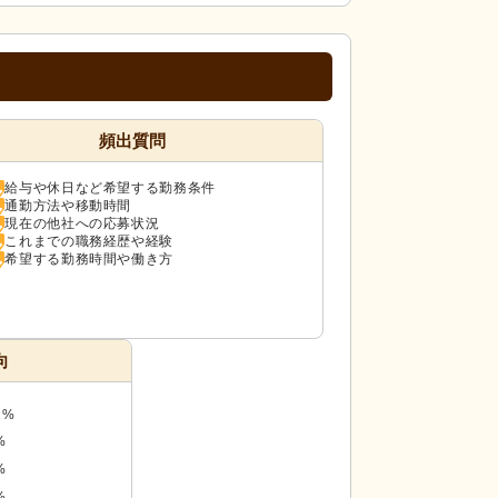
頻出質問
給与や休日など希望する勤務条件
通勤方法や移動時間
現在の他社への応募状況
これまでの職務経歴や経験
希望する勤務時間や働き方
向
1%
%
%
%