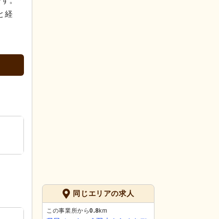
です。
と経
同じエリアの求人
この事業所から
0.8
km