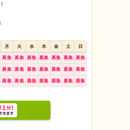
代活躍
代活躍
7
会
月
火
水
木
金
土
日
募集
募集
募集
募集
募集
募集
募集
は、ダイニングテーブルが備えられ、窓からは自然
浴室
ゆとりあるス
募集
募集
募集
募集
募集
募集
募集
過ごしやすい環境が整っています。
ポートします。
募集
募集
募集
募集
募集
募集
募集