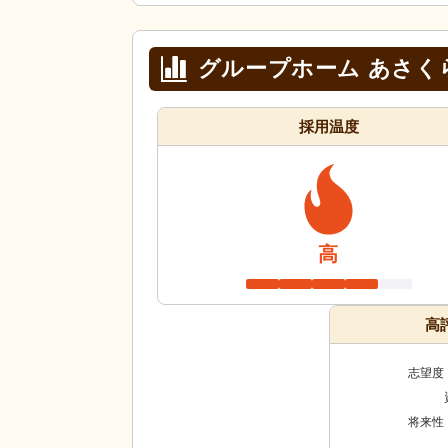
グループホーム あさく
採用温度
高
高
志望度
将来性