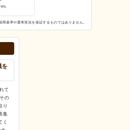
29%
採用基準や選考状況を保証するものではありません。
職を
れて
その
取り
募集
てく