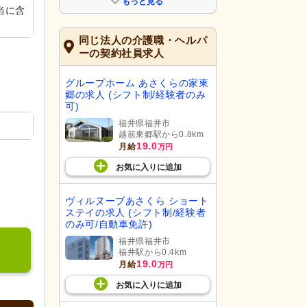
もっと見る
当に含
同じ法人の介護職・ヘルパ
ーの契約社員求人
グループホーム あさくらの家東
郷の求人 (シフト制/経験者のみ
可)
福井県福井市
越前東郷駅から0.8km
19.0
月給
万円
お気に入り
に
追加
ヴィルヌーブあさくら ショート
ステイの求人 (シフト制/経験者
のみ可/自動車免許)
福井県福井市
福井駅から0.4km
19.0
月給
万円
お気に入り
に
追加