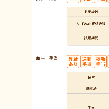
必要経験
いずれか
資格必須
試用期間
給与・手当
給与
基本給
手当