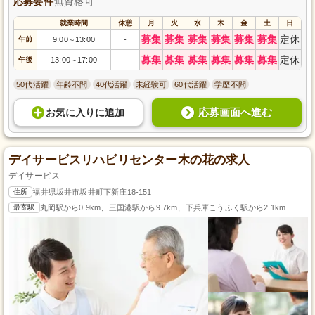
応募要件
無資格可
就業時間
休憩
月
火
水
木
金
土
日
募集
募集
募集
募集
募集
募集
定休
午前
9:00
13:00
-
～
募集
募集
募集
募集
募集
募集
定休
午後
13:00
17:00
-
～
50代活躍
年齢不問
40代活躍
未経験可
60代活躍
学歴不問
応募画面へ進む
お気に入り
に
追加
デイサービスリハビリセンター木の花の求人
デイサービス
住所
福井県坂井市坂井町下新庄18-151
最寄駅
丸岡駅から0.9km、三国港駅から9.7km、下兵庫こうふく駅から2.1km