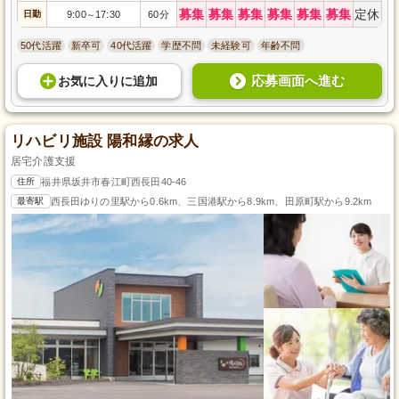
募集
募集
募集
募集
募集
募集
定休
日勤
9:00
17:30
60分
～
50代活躍
新卒可
40代活躍
学歴不問
未経験可
年齢不問
応募画面へ進む
お気に入り
に
追加
リハビリ施設 陽和縁の求人
居宅介護支援
住所
福井県坂井市春江町西長田40-46
最寄駅
西長田ゆりの里駅から0.6km、三国港駅から8.9km、田原町駅から9.2km