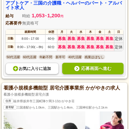
アプトケア・三国の介護職・ヘルパーのパート・アルバ
イト求人
1,053
1,200
給与
時給
~
円
応募要件
無資格可
就業時間
休憩
月
火
水
木
金
土
日
募集
募集
募集
募集
募集
募集
定休
日勤
8:00
17:00
60分
～
募集
募集
募集
募集
募集
募集
定休
日勤
8:00
17:00(
8h)
60分
～
～
50代活躍
60代活躍
年齢不問
新卒可
40代活躍
残業ほぼなし
応募画面へ進む
お気に入り
に
追加
看護小規模多機能型 居宅介護事業所 かがやきの求人
看護小規模多機能型居宅介護
住所
福井県坂井市三国町陣ケ岡3-13かがやき荘
最寄駅
三国港駅から1.0km、三国駅から1.4km、三国神社駅から2.1km