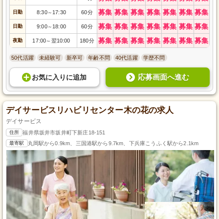
募集
募集
募集
募集
募集
募集
募集
日勤
8:30
17:30
60分
～
募集
募集
募集
募集
募集
募集
募集
日勤
9:00
18:00
60分
～
募集
募集
募集
募集
募集
募集
募集
夜勤
17:00
翌10:00
180分
～
50代活躍
未経験可
新卒可
年齢不問
40代活躍
学歴不問
応募画面へ進む
お気に入り
に
追加
デイサービスリハビリセンター木の花の求人
デイサービス
住所
福井県坂井市坂井町下新庄18-151
最寄駅
丸岡駅から0.9km、三国港駅から9.7km、下兵庫こうふく駅から2.1km