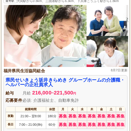
最寄駅
大関駅から0.8km、三国港駅から6.3km、下兵庫こうふく駅から1.8km
福井県民生活協同組合
8月7日更新
県民せいきょう坂井きらめき グループホームの介護職・
ヘルパーの正社員求人
216,000
221,500
給与
月給
~
円
応募要件
必須: 介護福祉士、自動車免許
就業時間
休憩
月
火
水
木
金
土
日
募集
募集
募集
募集
募集
募集
募集
夜勤
21:00
翌8:00
180分
～
募集
募集
募集
募集
募集
募集
募集
長日
7:00
21:00(8h)
60分
～