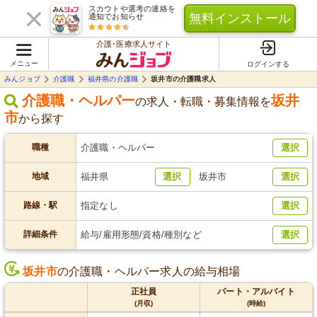
スカウトや選考の連絡を
無料インストール
通知でお知らせ
介護･医療求人サイト
メニュー
ログインする
みんジョブ
介護職
福井県の介護職
坂井市の介護職求人
介護職・ヘルパー
坂井
の求人・転職・募集情報を
市
から探す
職種
介護職・ヘルパー
選択
地域
福井県
選択
坂井市
選択
路線・駅
指定なし
選択
詳細条件
給与/雇用形態/資格/種別など
選択
坂井市
の介護職・ヘルパー求人の給与相場
正社員
パート・アルバイト
(月収)
(時給)