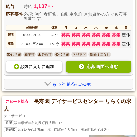
1,137
給与
時給
~
円
応募要件
必須: 初任者研修、自動車免許 ※無資格の方でも応募
可能です。
就業時間
休憩
月
火
水
木
金
土
日
募集
募集
募集
募集
募集
募集
定休
遅番
8:00
21:00
60分
～
募集
募集
募集
募集
募集
募集
定休
夜勤
21:00
翌8:00
180分
～
50代活躍
新卒可
未経験可
40代活躍
学歴不問
残業ほぼなし
応募画面へ進む
お気に入り
に
追加
もっと見る
(ほか1件)
長寿園 デイサービスセンター りらくの求
スピード対応
人
デイサービス
住所
福井県坂井市丸岡町西瓜屋6-17
最寄駅
丸岡駅から3.7km、福井口駅から8.9km、田原町駅から9.2km