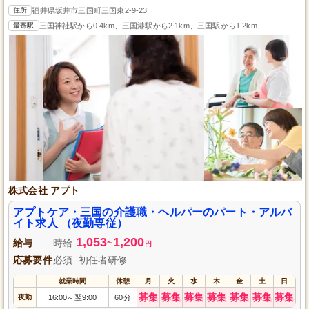
住所
福井県坂井市三国町三国東2-9-23
最寄駅
三国神社駅から0.4km、三国港駅から2.1km、三国駅から1.2km
株式会社 アプト
アプトケア・三国の介護職・ヘルパーのパート・アルバ
イト求人 （夜勤専従）
1,053
1,200
給与
時給
~
円
応募要件
必須: 初任者研修
就業時間
休憩
月
火
水
木
金
土
日
募集
募集
募集
募集
募集
募集
募集
夜勤
16:00
翌9:00
60分
～