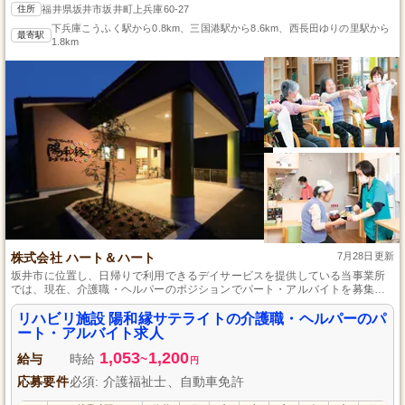
住所
福井県坂井市坂井町上兵庫60-27
下兵庫こうふく駅から0.8km、三国港駅から8.6km、西長田ゆりの里駅から
最寄駅
1.8km
株式会社 ハート＆ハート
7月28日更新
坂井市に位置し、日帰りで利用できるデイサービスを提供している当事業所
では、現在、介護職・ヘルパーのポジションでパート・アルバイトを募集し
ております。経験の有無を問わず、日常生活の支援やレクリエーションの提
供など、やりがいのある仕事を通じて、ご利用者様の在宅生活を豊かにする
リハビリ施設 陽和縁サテライトの介護職・ヘルパーのパ
お手伝いをしつつ、正社員へのステップアップも目指せる環境です。家庭と
ート・アルバイト求人
の両立や将来のキャリア形成を考える方には最適な職場となっております。
1,053
1,200
給与
時給
~
円
応募要件
必須: 介護福祉士、自動車免許