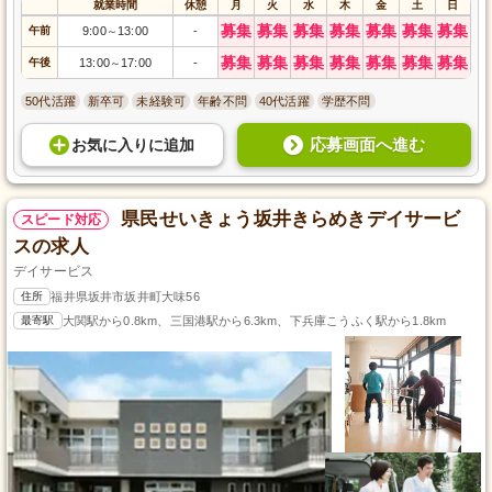
就業時間
休憩
月
火
水
木
金
土
日
募集
募集
募集
募集
募集
募集
募集
午前
9:00
13:00
-
～
募集
募集
募集
募集
募集
募集
募集
午後
13:00
17:00
-
～
50代活躍
新卒可
未経験可
年齢不問
40代活躍
学歴不問
応募画面へ進む
お気に入り
に
追加
県民せいきょう坂井きらめきデイサービ
スピード対応
スの求人
デイサービス
住所
福井県坂井市坂井町大味56
最寄駅
大関駅から0.8km、三国港駅から6.3km、下兵庫こうふく駅から1.8km