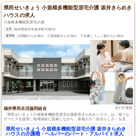
県民せいきょう 小規模多機能型居宅介護 坂井きらめき
ハウスの求人
小規模多機能型居宅介護
住所
福井県坂井市坂井町大味56
最寄駅
大関駅から0.8km、三国港駅から6.3km、下兵庫こうふく駅から1.8km
福井県民生活協同組合
8月7日更新
「県民せいきょう小規模多機能型居宅介護坂井きらめきハウス」は、様々な
サービスを提供し地域福祉に貢献しながら、各個人の「自分らしさ」を支持
し、資格支援制度でスキルアップが可能です。
県民せいきょう 小規模多機能型居宅介護 坂井きらめき
ハウスの介護職・ヘルパーのパート・アルバイト求人