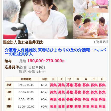
医療法人 聖仁会藤井医院
8月6日更新
介護老人保健施設 東尋坊ひまわりの丘の介護職・ヘルパ
ーの正社員求人
190,000
270,000
給与
月給
~
円
応募要件
必須: 自動車免許
歓迎: 介護福祉士
就業時間
休憩
月
火
水
木
金
土
日
募集
募集
募集
募集
募集
募集
募集
早番
6:45
15:45
60分
～
募集
募集
募集
募集
募集
募集
募集
日勤
8:00
17:00
60分
～
募集
募集
募集
募集
募集
募集
募集
日勤
8:30
17:30
60分
～
募集
募集
募集
募集
募集
募集
募集
遅番
11:00
20:00
60分
～