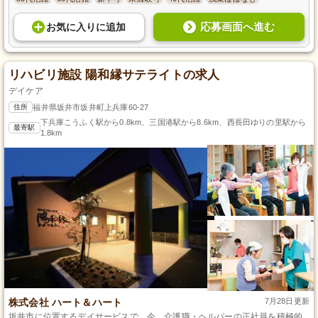
応募画面へ進む
お気に入り
に
追加
リハビリ施設 陽和縁サテライトの求人
デイケア
住所
福井県坂井市坂井町上兵庫60-27
下兵庫こうふく駅から0.8km、三国港駅から8.6km、西長田ゆりの里駅から
最寄駅
1.8km
株式会社 ハート＆ハート
7月28日更新
坂井市に位置するデイサービスで、今、介護職・ヘルパーの正社員を積極的