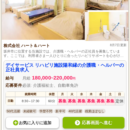
株式会社 ハート＆ハート
8月7日更新
坂井市に位置する当施設では、介護職・ヘルパーの正社員を募集していま
す。ここでは、利用者さま一人ひとりに合ったリハビリサポートを心がけ、
家族にも安心を提供しているのが特徴です。介護の経験がない方も、笑顔で
寄り添うサービスを目指しているため、ぜひご応募ください。
デイサービス リハビリ施設陽和縁の介護職・ヘルパーの
正社員求人
180,000
220,000
給与
月給
~
円
応募要件
必須: 介護福祉士、自動車免許
就業時間
休憩
月
火
水
木
金
土
日
募集
募集
募集
募集
募集
募集
定休
日勤
8:30
17:30
60分
～
50代活躍
未経験可
学歴不問
新卒可
40代活躍
残業ほぼなし
応募画面へ進む
お気に入り
に
追加