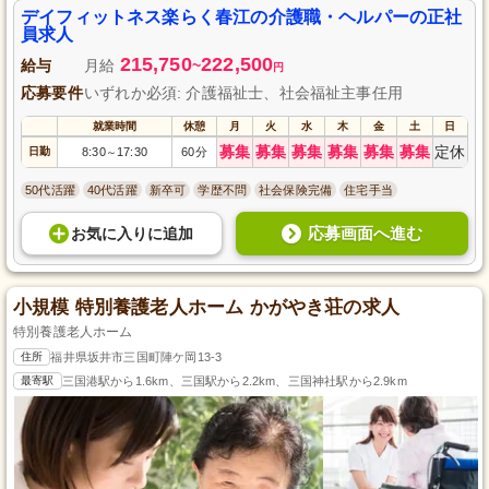
デイフィットネス楽らく春江の介護職・ヘルパーの正社
員求人
215,750
222,500
給与
月給
~
円
応募要件
いずれか必須: 介護福祉士、社会福祉主事任用
就業時間
休憩
月
火
水
木
金
土
日
募集
募集
募集
募集
募集
募集
定休
日勤
8:30
17:30
60分
～
50代活躍
40代活躍
新卒可
学歴不問
社会保険完備
住宅手当
応募画面へ進む
お気に入り
に
追加
小規模 特別養護老人ホーム かがやき荘の求人
特別養護老人ホーム
住所
福井県坂井市三国町陣ケ岡13-3
最寄駅
三国港駅から1.6km、三国駅から2.2km、三国神社駅から2.9km