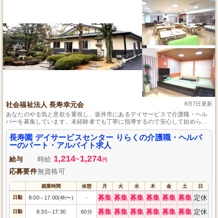
社会福祉法人 長寿幸元会
8月7日更新
あなたのやる気と意欲を重視し、坂井市にあるデイサービスで介護職・ヘル
パーを募集しています。未経験者でも丁寧に指導するので安心して始められ
る環境です。食事や入浴の介助、レクリエーションのサポートなど、様々な
業務を通じて、ご利用者さまに寄り添ったサービスを提供できるやりがいの
長寿園 デイサービスセンター りらくの介護職・ヘルパ
ある仕事です。
ーのパート・アルバイト求人
1,214
1,274
給与
時給
~
円
応募要件
無資格可
就業時間
休憩
月
火
水
木
金
土
日
募集
募集
募集
募集
募集
募集
定休
日勤
8:00
17:00(4h〜)
-
～
募集
募集
募集
募集
募集
募集
定休
日勤
8:30
17:30
60分
～