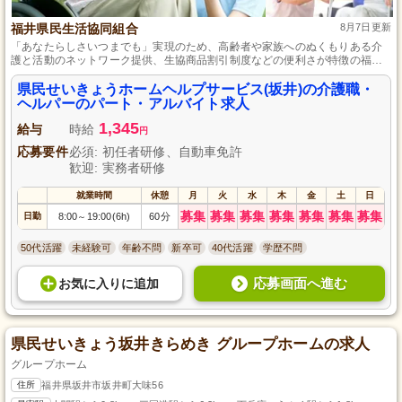
福井県民生活協同組合
8月7日更新
「あなたらしさいつまでも」実現のため、高齢者や家族へのぬくもりある介
護と活動のネットワーク提供、生協商品割引制度などの便利さが特徴の福井
県民生活協同組合「県民せいきょうホームヘルプサービス(坂井)」です。
県民せいきょうホームヘルプサービス(坂井)の介護職・
ヘルパーのパート・アルバイト求人
1,345
給与
時給
円
応募要件
必須: 初任者研修、自動車免許
歓迎: 実務者研修
就業時間
休憩
月
火
水
木
金
土
日
募集
募集
募集
募集
募集
募集
募集
日勤
8:00
19:00(6h)
60分
～
50代活躍
未経験可
年齢不問
新卒可
40代活躍
学歴不問
応募画面へ進む
お気に入り
に
追加
県民せいきょう坂井きらめき グループホームの求人
グループホーム
住所
福井県坂井市坂井町大味56