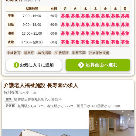
就業時間
休憩
月
火
水
木
金
土
日
募集
募集
募集
募集
募集
募集
募集
早番
7:00
16:00
60分
～
募集
募集
募集
募集
募集
募集
募集
日勤
9:00
18:00
60分
～
募集
募集
募集
募集
募集
募集
募集
遅番
12:00
21:00
60分
～
募集
募集
募集
募集
募集
募集
募集
夜勤
17:00
翌8:00
60分
～
未経験可
新卒可
40代活躍
50代活躍
学歴不問
社会保険完備
応募画面へ進む
お気に入り
に
追加
介護老人福祉施設 長寿園の求人
特別養護老人ホーム
住所
福井県坂井市丸岡町八ケ郷22-4
最寄駅
丸岡駅から4.1km、春江駅から5.7km、西長田ゆりの里駅から6.5km