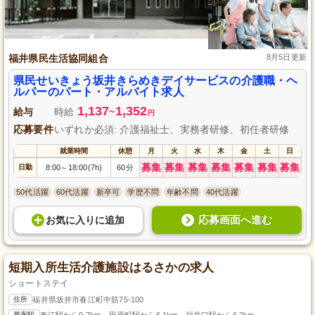
福井県民生活協同組合
8月5日更新
県民せいきょう坂井きらめきデイサービスの介護職・ヘ
ルパーのパート・アルバイト求人
1,137
1,352
給与
時給
~
円
応募要件
いずれか必須: 介護福祉士、実務者研修、初任者研修
就業時間
休憩
月
火
水
木
金
土
日
募集
募集
募集
募集
募集
募集
募集
日勤
8:00
18:00(7h)
60分
～
50代活躍
60代活躍
新卒可
学歴不問
年齢不問
40代活躍
応募画面へ進む
お気に入り
に
追加
短期入所生活介護施設はるさかの求人
ショートステイ
住所
福井県坂井市春江町中筋75-100
最寄駅
春江駅から0.7km、田原町駅から6.1km、福井口駅から6.2km