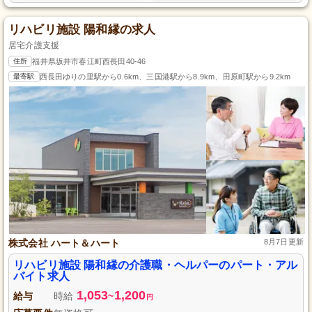
リハビリ施設 陽和縁の求人
居宅介護支援
住所
福井県坂井市春江町西長田40-46
最寄駅
西長田ゆりの里駅から0.6km、三国港駅から8.9km、田原町駅から9.2km
株式会社 ハート＆ハート
8月7日更新
リハビリ施設 陽和縁の介護職・ヘルパーのパート・アル
バイト求人
1,053
1,200
給与
時給
~
円