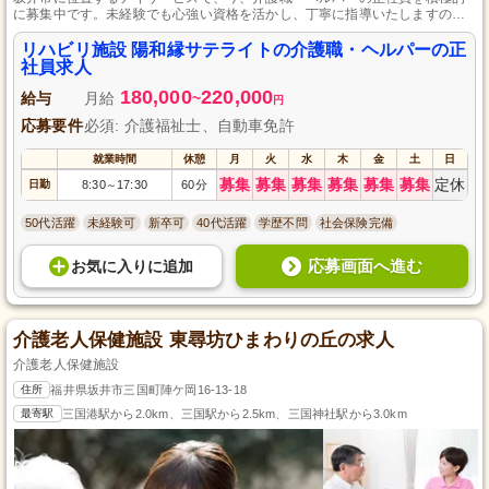
に募集中です。未経験でも心強い資格を活かし、丁寧に指導いたしますので
安心してスタートできます。日曜・祝日が定休で年間休日数は110日と、プラ
イベートも大切にしながら働ける点が魅力です。最寄り駅から徒歩10分の好
リハビリ施設 陽和縁サテライトの介護職・ヘルパーの正
立地で、ご利用者さまに寄り添ったきめ細やかなケアを提供しています。
社員求人
180,000
220,000
給与
月給
~
円
応募要件
必須: 介護福祉士、自動車免許
就業時間
休憩
月
火
水
木
金
土
日
募集
募集
募集
募集
募集
募集
定休
日勤
8:30
17:30
60分
～
50代活躍
未経験可
新卒可
40代活躍
学歴不問
社会保険完備
応募画面へ進む
お気に入り
に
追加
介護老人保健施設 東尋坊ひまわりの丘の求人
介護老人保健施設
住所
福井県坂井市三国町陣ケ岡16-13-18
最寄駅
三国港駅から2.0km、三国駅から2.5km、三国神社駅から3.0km