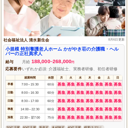
社会福祉法人 清水新生会
8月6日更新
小規模 特別養護老人ホーム かがやき荘の介護職・ヘル
パーの正社員求人
188,000
268,000
給与
月給
~
円
応募要件
いずれか必須: 介護福祉士、実務者研修、初任者研修
就業時間
休憩
月
火
水
木
金
土
日
募集
募集
募集
募集
募集
募集
募集
早番
7:00
15:30
60分
～
募集
募集
募集
募集
募集
募集
募集
日勤
8:00
16:30
60分
～
募集
募集
募集
募集
募集
募集
募集
日勤
8:30
17:00
60分
～
募集
募集
募集
募集
募集
募集
募集
準夜
14:00
22:30
60分
～
募集
募集
募集
募集
募集
募集
募集
深夜
22:30
翌7:00
75分
～
50代活躍
60代活躍
新卒可
未経験可
40代活躍
残業ほぼなし