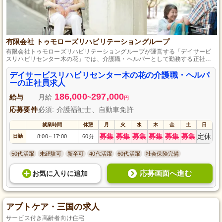
有限会社 トゥモローズリハビリテーショングループ
有限会社トゥモローズリハビリテーショングループが運営する「デイサービ
スリハビリセンター木の花」では、介護職・ヘルパーとして勤務する正社員
を募集しています。勤務地は福井県坂井市で、資格や経験は問いません。温
かい環境で利用者の笑顔をサポートし、やりがいを感じながら働きません
デイサービスリハビリセンター木の花の介護職・ヘルパ
か？ご応募お待ちしております。
ーの正社員求人
186,000
297,000
給与
月給
~
円
応募要件
必須: 介護福祉士、自動車免許
就業時間
休憩
月
火
水
木
金
土
日
募集
募集
募集
募集
募集
募集
定休
日勤
8:00
17:00
60分
～
50代活躍
未経験可
新卒可
40代活躍
60代活躍
社会保険完備
応募画面へ進む
お気に入り
に
追加
アプトケア・三国の求人
サービス付き高齢者向け住宅