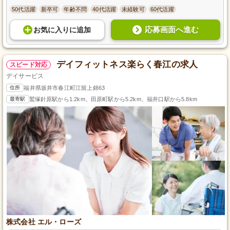
50代活躍
新卒可
年齢不問
40代活躍
未経験可
60代活躍
応募画面へ進む
お気に入り
に
追加
デイフィットネス楽らく春江の求人
スピード対応
デイサービス
住所
福井県坂井市春江町江留上錦63
最寄駅
鷲塚針原駅から1.2km、田原町駅から5.2km、福井口駅から5.8km
株式会社 エル・ローズ