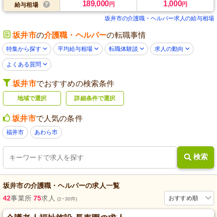
189,000
1,000
円
円
給与相場
坂井市の介護職・ヘルパー求人の給与相場
坂井市
の
介護職・ヘルパー
の転職事情
特集から探す
平均給与相場
転職体験談
求人の動向
よくある質問
坂井市
でおすすめの検索条件
地域で選択
詳細条件で選択
坂井市
で人気の条件
福井市
あわら市
検索
坂井市
の
介護職・ヘルパー
の求人一覧
42
事業所
75
求人
おすすめ順
(1~30件)