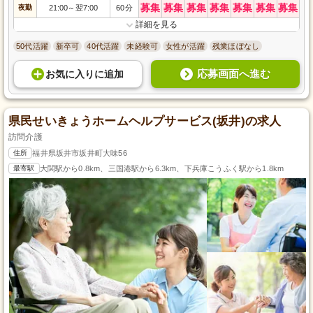
募集
募集
募集
募集
募集
募集
募集
夜勤
21:00
翌7:00
60分
～
詳細を見る
50代活躍
新卒可
40代活躍
未経験可
女性が活躍
残業ほぼなし
応募画面へ進む
お気に入り
に
追加
県民せいきょうホームヘルプサービス(坂井)の求人
訪問介護
住所
福井県坂井市坂井町大味56
最寄駅
大関駅から0.8km、三国港駅から6.3km、下兵庫こうふく駅から1.8km