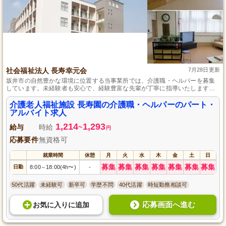
社会福祉法人 長寿幸元会
7月28日更新
坂井市の自然豊かな環境に位置する当事業所では、介護職・ヘルパーを募集
しています。未経験者も安心で、経験豊富な先輩が丁寧に指導いたしますの
で、介護の仕事に興味がある方は気軽にご応募ください。勤務日数は相談に
応じますので、ライフスタイルに合わせて働ける環境です。
介護老人福祉施設 長寿園の介護職・ヘルパーのパート・
アルバイト求人
1,214
1,293
給与
時給
~
円
応募要件
無資格可
就業時間
休憩
月
火
水
木
金
土
日
募集
募集
募集
募集
募集
募集
募集
日勤
8:00
18:00(4h〜)
-
～
50代活躍
未経験可
新卒可
学歴不問
40代活躍
時短勤務相談可
応募画面へ進む
お気に入り
に
追加