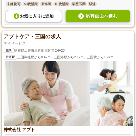
未経験可
50代活躍
新卒可
40代活躍
学歴不問
駅近
応募画面へ進む
お気に入り
に
追加
アプトケア・三国の求人
デイサービス
住所
福井県坂井市三国町三国東2-9-23
最寄駅
三国神社駅から0.4km、三国港駅から2.1km、三国駅から1.2km
株式会社 アプト