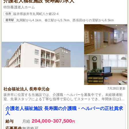
介護老人福祉施設 長寿園の求人
特別養護老人ホーム
住所
福井県坂井市丸岡町八ケ郷22-4
最寄駅
丸岡駅から4.1km、春江駅から5.7km、西長田ゆりの里駅から6.5km
社会福祉法人 長寿幸元会
7月28日更新
坂井市に位置する当施設では、介護職・ヘルパーを募集中です。未経験者歓
迎、先輩スタッフによる丁寧な指導で安心してスタートでき、年間休日は115
日で働きやすさ抜群。昇給・賞与あり、仕事へのやりがいも感じられます。
介護老人福祉施設 長寿園の介護職・ヘルパーの正社員求
人
204,000
307,500
給与
月給
~
円
応募要件
無資格可