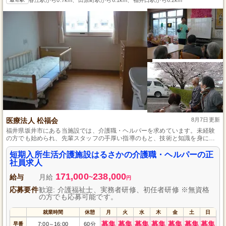
医療法人 松福会
8月7日更新
福井県坂井市にある当施設では、介護職・ヘルパーを求めています。未経験
の方でも始められ、先輩スタッフの手厚い指導のもと、技術と知識を身につ
けながら成長できます。仕事とプライベートの調和が取れたシフト制で、年
間休日105日と休みも充実しています。地域密着で家庭的な雰囲気の中、利用
短期入所生活介護施設はるさかの介護職・ヘルパーの正
者様の快適な生活を支えるやりがいを感じられます。
社員求人
171,000
238,000
給与
月給
~
円
応募要件
歓迎: 介護福祉士、実務者研修、初任者研修 ※無資格
の方でも応募可能です。
就業時間
休憩
月
火
水
木
金
土
日
募集
募集
募集
募集
募集
募集
募集
早番
7:00
16:00
60分
～