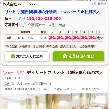
株式会社 ハート＆ハート
8月7日更新
リハビリ施設 陽和縁の介護職・ヘルパーの正社員求人
193,000
216,000
給与
月給
~
円
応募要件
必須: 介護福祉士、自動車免許
就業時間
休憩
月
火
水
木
金
土
日
募集
募集
募集
募集
募集
募集
定休
日勤
8:15
17:15
60分
～
50代活躍
未経験可
学歴不問
40代活躍
残業ほぼなし
社会保険完備
応募画面へ進む
お気に入り
に
追加
デイサービス リハビリ施設陽和縁の求人
スピード対応
デイサービス
住所
福井県坂井市春江町西長田40-46
最寄駅
西長田ゆりの里駅から0.6km、三国港駅から8.9km、田原町駅から9.2km