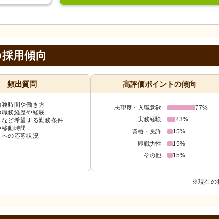
の採用傾向
頻出質問
高評価ポイントの傾向
勤務時間や働き方
志望度・入職意欲
77%
の職務経歴や経験
実務経験
23%
日など希望する勤務条件
や移動時間
資格・免許
15%
社への応募状況
即戦力性
15%
その他
15%
※現在の