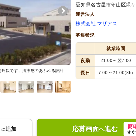
愛知県名古屋市守山区緑ケ
運営法人
株式会社 マザアス
募集状況
就業時間
～
夜勤
21:00
翌7:00
物外観です。清潔感のあふれる設計
エントランスホール
お出迎えす
～
長日
7:00
21:00
(8h)
す。清潔感のあふれる広々とした
応募画面
進む
り
追加
へ
に