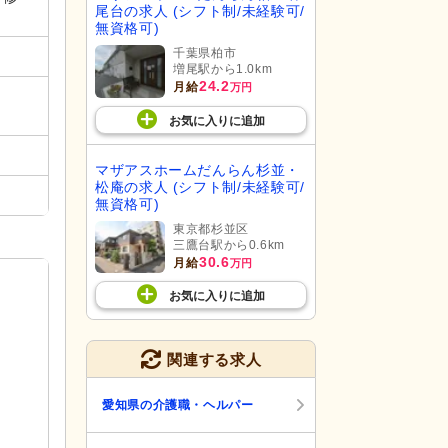
尾台の求人 (シフト制/未経験可/
無資格可)
千葉県柏市
増尾駅から1.0km
24.2
月給
万円
お気に入り
に
追加
マザアスホームだんらん杉並・
松庵の求人 (シフト制/未経験可/
無資格可)
東京都杉並区
三鷹台駅から0.6km
30.6
月給
万円
お気に入り
に
追加
関連する求人
愛知県の介護職・ヘルパー