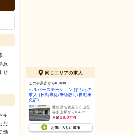
添
熱意
ませ
同じエリアの求人
この事業所から
0.9
km
ヘルパーステーション ぽぷらの
求人 (日勤専従/未経験可/自動車
免許)
愛知県名古屋市守山区
喜多山駅から0.4km
やキ
18.0
月給
万円
ただ
お気に入り
に
追加
て働