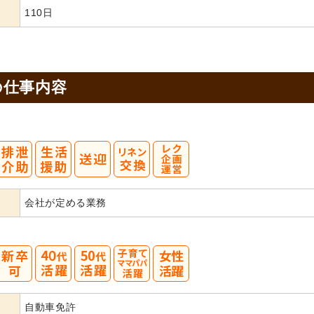
110日
の
仕事内容
会社が定める業務
40
50
自動車免許