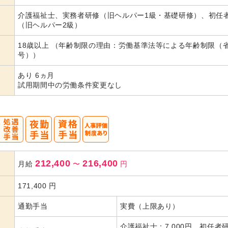
代活躍
代活躍
介護福祉士、実務者研修（旧ヘルパー1級・基礎研修）、初任
（旧ヘルパー2級）
18歳以上 （年齢制限の理由：労働基準法等による年齢制限（
号））
あり 6ヵ月
試用期間中の労働条件変更なし
212,400
216,400
月給
〜
円
171,400
円
通勤手当
実費（上限あり）
介護福祉士：7,000円 初任者