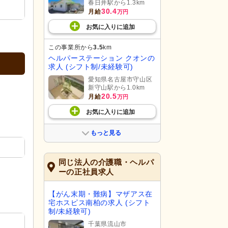
春日井駅から1.3km
30.4
月給
万円
お気に入り
に
追加
この事業所から
3.5
km
ヘルパーステーション クオンの
求人 (シフト制/未経験可)
愛知県名古屋市守山区
新守山駅から1.0km
20.5
月給
万円
お気に入り
に
追加
もっと見る
同じ法人の介護職・ヘルパ
ーの正社員求人
【がん末期・難病】マザアス在
宅ホスピス南柏の求人 (シフト
制/未経験可)
千葉県流山市