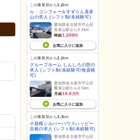
この事業所から
1.2
km
ル・コンフォールすずらん喜多
山の求人 (シフト制/未経験可)
愛知県名古屋市守山区
喜多山駅から0.4km
1,200
時給
円
お気に入り
に
追加
この事業所から
2.2
km
グループホーム しんしろの憩の
求人 (シフト制/未経験可/無資格
可)
愛知県名古屋市守山区
瓢箪山駅から0.5km
19.6
月給
万円
お気に入り
に
追加
この事業所から
3.3
km
小規模シルバーハウスハッピー
吉根の求人 (シフト制/未経験可)
愛知県名古屋市守山区