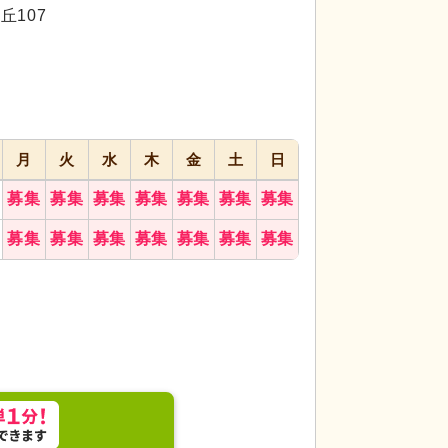
代活躍
代活躍
丘107
月
火
水
木
金
土
日
募集
募集
募集
募集
募集
募集
募集
るエントランスは高級感漂う落ち着いたデザインで
レストラン
ゆった
募集
募集
募集
募集
募集
募集
募集
空間で、訪れる方々を暖かく迎え入れます。
す。明るく開放感あ