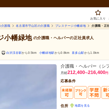
お気に入り
の介護職
名古屋市守山区の介護職
プレステージ小幡緑地
介護職・正
ージ小幡緑地
の介護職・ヘルパーの正社員求人
白沢渓谷駅
から0.5km
小幡緑地駅
から0.8km
喜多山駅
から1.0km
介護職・ヘルパー（シ
212,400
216,400
月給
〜
円
応募条件
住所
地図を見る