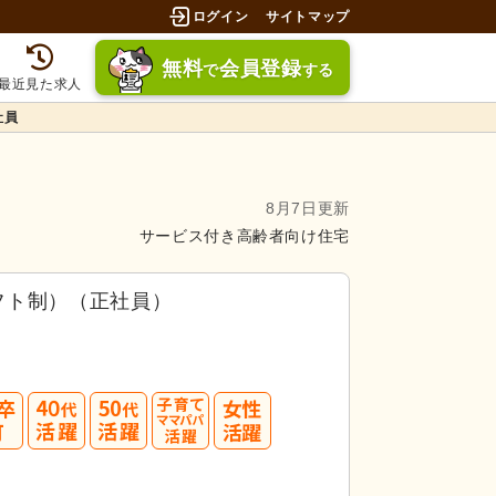
ログイン
サイトマップ
無料
会員登録
で
する
最近見た求人
社員
8月7日更新
サービス付き高齢者向け住宅
フト制）（正社員）
40
50