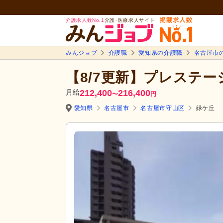
介護求人数No.1
介護･医療求人サイト
みんジョブ
介護職
愛知県の介護職
名古屋市
【8/7更新】プレステ
月給
212,400
216,400
〜
円
愛知県
名古屋市
名古屋市守山区
緑ケ丘