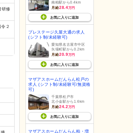
南柏駅から0.4km
28.4
月給
万円
者研修
お気に入り
に
追加
省令２
プレステージ久屋大通の求人
(シフト制/未経験可)
愛知県名古屋市中区
矢場町駅から0.2km
20.9
月給
万円
お気に入り
に
追加
マザアスホームだんらん松戸の
求人 (シフト制/未経験可/無資格
可)
千葉県松戸市
北小金駅から1.6km
24.2
月給
万円
お気に入り
に
追加
マザアスホームだんらん柏・増
研修