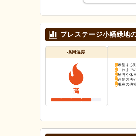
プレステージ小幡緑地
採用温度
希望する
これまで
給与や休
通勤方法
現在の他
高