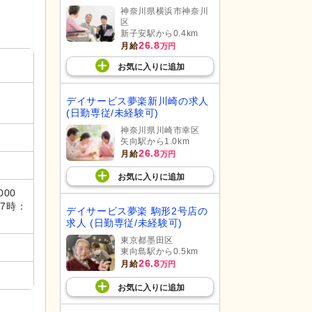
神奈川県横浜市神奈川
区
新子安駅から0.4km
26.8
月給
万円
お気に入り
に
追加
デイサービス夢楽新川崎の求人
(日勤専従/未経験可)
神奈川県川崎市幸区
矢向駅から1.0km
26.8
月給
万円
お気に入り
に
追加
00
7時：
デイサービス夢楽 駒形2号店の
求人 (日勤専従/未経験可)
東京都墨田区
東向島駅から0.5km
26.8
月給
万円
お気に入り
に
追加