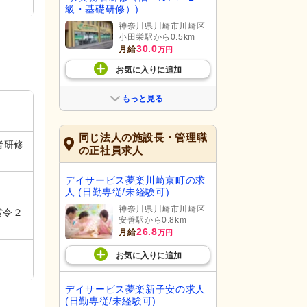
級・基礎研修）)
神奈川県川崎市川崎区
小田栄駅から0.5km
30.0
月給
万円
お気に入り
に
追加
もっと見る
同じ法人の施設長・管理職
者研修
の正社員求人
デイサービス夢楽川崎京町の求
人 (日勤専従/未経験可)
神奈川県川崎市川崎区
省令２
安善駅から0.8km
26.8
月給
万円
お気に入り
に
追加
デイサービス夢楽新子安の求人
(日勤専従/未経験可)