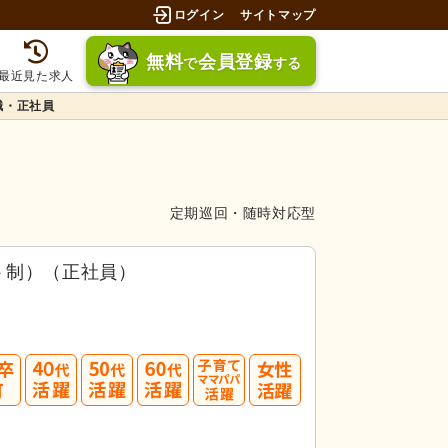
ログイン
サイトマップ
無料
会員登録
で
する
最近見た求人
職・正社員
定期巡回・随時対応型
ト制）（正社員）
40
50
60