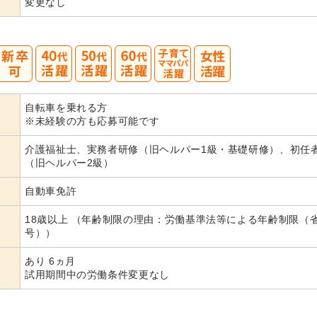
変更なし
40
50
60
自転車を乗れる方
代活躍
代活躍
代活躍
※未経験の方も応募可能です
介護福祉士、実務者研修（旧ヘルパー1級・基礎研修）、初任
（旧ヘルパー2級）
自動車免許
18歳以上 （年齢制限の理由：労働基準法等による年齢制限（
号））
あり 6ヵ月
試用期間中の労働条件変更なし