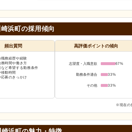
川崎浜町の採用傾向
頻出質問
高評価ポイントの傾向
の職務経歴や経験
勤務時間や働き方
志望度・入職意欲
67%
日など希望する勤務条件
や移動時間
勤務条件適合
33%
や応募のきっかけ
その他
33%
※現在の
川崎浜町の
魅力・特徴