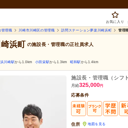
お気に入り
の管理職
川崎市川崎区の管理職
訪問ステーション夢楽川崎浜町
管理
川崎浜町
の施設長・管理職の正社員求人
浜川崎駅
から1.0km
小田栄駅
から1.3km
昭和駅
から1.4km
施設長・管理職（シフ
325,000
月給
円
応募条件
住所
地図を見る