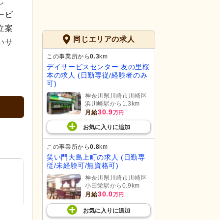
し
ービ
立案
同じエリアの求人
いサ
この事業所から
0.3
km
デイサービスセンター 友の里桜
本の求人 (日勤専従/経験者のみ
可)
神奈川県川崎市川崎区
浜川崎駅から1.3km
30.9
月給
万円
お気に入り
に
追加
この事業所から
0.8
km
笑い門大島上町の求人 (日勤専
従/未経験可/無資格可)
神奈川県川崎市川崎区
小田栄駅から0.9km
30.0
月給
万円
お気に入り
に
追加