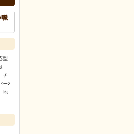
理職
応型
促
、チ
パー2
、地