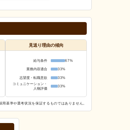
見送り理由の傾向
給与条件
67%
業務内容適合
33%
志望度・転職意欲
33%
コミュニケーション・
33%
人物評価
採用基準や選考状況を保証するものではありません。