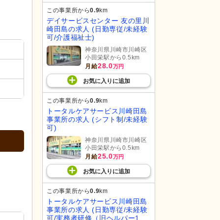
この事業所から
0.9
km
デイサービスセンター 友の里川
崎田島の求人 (日勤専従/未経験
可/介護福祉士)
神奈川県川崎市川崎区
小田栄駅から0.5km
28.0
月給
万円
お気に入り
に
追加
この事業所から
0.9
km
トータルケアサービス川崎田島
事業所の求人 (シフト制/未経験
可)
神奈川県川崎市川崎区
小田栄駅から0.5km
25.0
月給
万円
お気に入り
に
追加
この事業所から
0.9
km
トータルケアサービス川崎田島
事業所の求人 (日勤専従/未経験
可/実務者研修（旧ヘルパー1