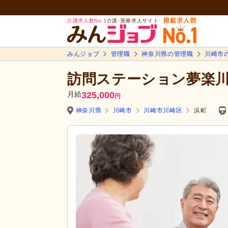
介護求人数No.1
介護･医療求人サイト
みんジョブ
管理職
神奈川県の管理職
川崎市
訪問ステーション夢楽
月給
325,000
円
神奈川県
川崎市
川崎市川崎区
浜町