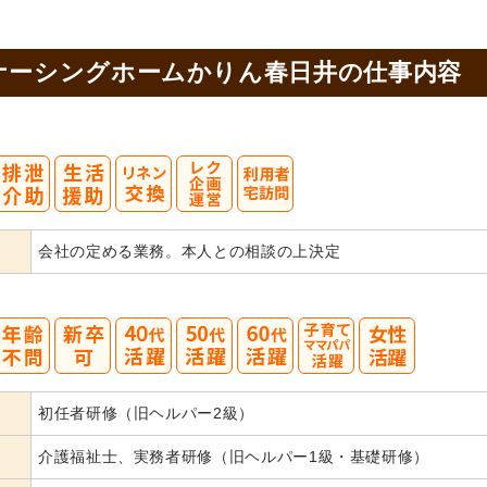
ナーシングホームかりん春日井の
仕事内容
会社の定める業務。本人との相談の上決定
40
50
60
初任者研修（旧ヘルパー2級）
代活躍
代活躍
代活躍
介護福祉士、実務者研修（旧ヘルパー1級・基礎研修）