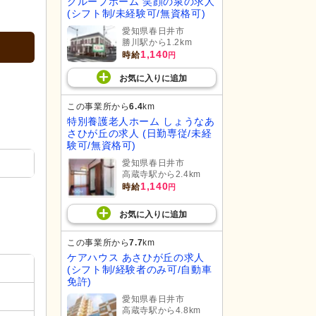
グループホーム 笑顔の泉の求人
(シフト制/未経験可/無資格可)
愛知県春日井市
勝川駅から1.2km
1,140
時給
円
お気に入り
に
追加
この事業所から
6.4
km
特別養護老人ホーム しょうなあ
さひが丘の求人 (日勤専従/未経
験可/無資格可)
愛知県春日井市
高蔵寺駅から2.4km
1,140
時給
円
お気に入り
に
追加
この事業所から
7.7
km
ケアハウス あさひが丘の求人
(シフト制/経験者のみ可/自動車
免許)
愛知県春日井市
高蔵寺駅から4.8km