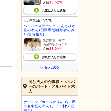
18.5
月給
万円
お気に入り
に
追加
この事業所から
7.7
km
ヘルパーステーション あさひが
丘の求人 (日勤専従/経験者のみ
可/無資格可)
愛知県春日井市
高蔵寺駅から4.9km
23.0
月給
万円
お気に入り
に
追加
もっと見る
同じ法人の介護職・ヘルパ
ーのパート・アルバイト求
人
ナーシングホームかりん 名古屋
市名東区の求人 (シフト制/未経
験可)