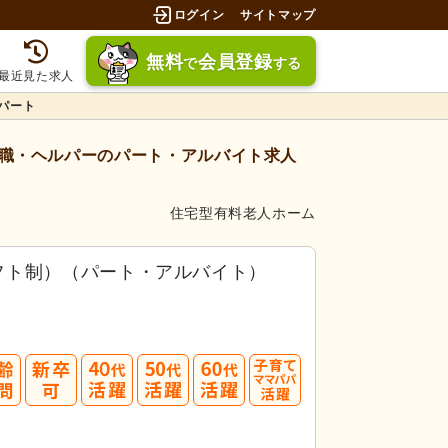
ログイン
サイトマップ
無料
会員登録
で
する
最近見た求人
パート
職・ヘルパーのパート・アルバイト求人
住宅型有料老人ホーム
フト制）（パート・アルバイト）
募してみましょう！
40
50
60
3.5件」
の
求人に応募しています！