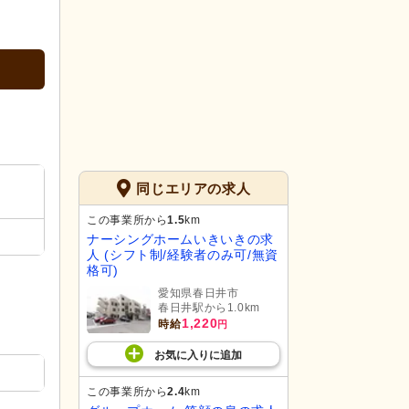
同じエリアの求人
この事業所から
1.5
km
ナーシングホームいきいきの求
人 (シフト制/経験者のみ可/無資
格可)
愛知県春日井市
春日井駅から1.0km
1,220
時給
円
お気に入り
に
追加
この事業所から
2.4
km