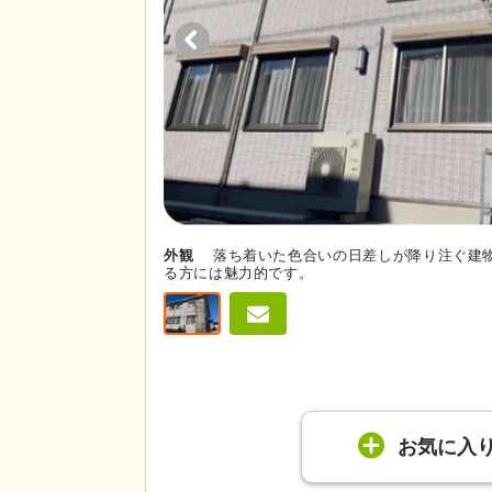
外観
落ち着いた色合いの日差しが降り注ぐ建
る方には魅力的です。
お気に入