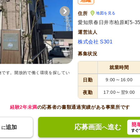
住所
地図を見る
愛知県春日井市柏原町5-35
運営法人
株式会社 S301
募集状況
就業時間
物です。開放的で働く環境を探してい
～
日勤
9:00
16:00
～
夜勤
17:00
翌9:00
経験2年未満
の応募者の書類通過実績がある事業所です
応募画面
進む
り
追加
へ
に