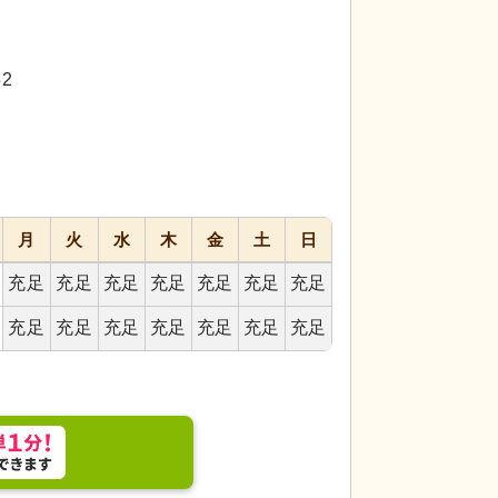
代活躍
代活躍
代活躍
応募画面
進む
へ
2
お気に入り
に
追加
月
火
水
木
金
土
日
充足
充足
充足
充足
充足
充足
充足
充足
充足
充足
充足
充足
充足
充足