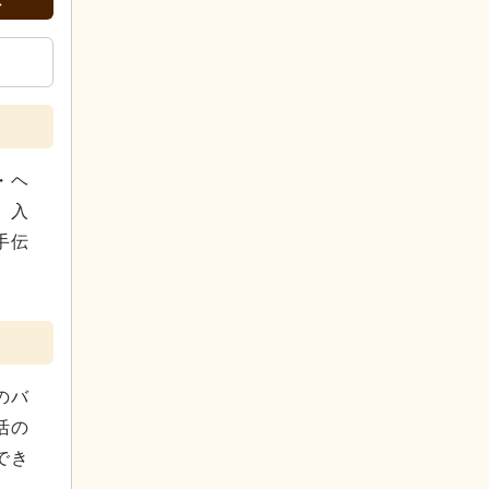
・ヘ
。入
手伝
のバ
活の
でき