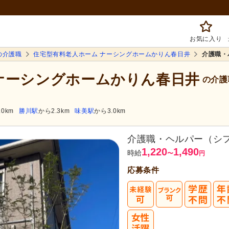
お気に入り
の介護職
住宅型有料老人ホーム ナーシングホームかりん春日井
介護職・
ナーシングホームかりん春日井
の介護
.0km
勝川駅
から2.3km
味美駅
から3.0km
介護職・ヘルパー（シ
1,220
1,490
時給
〜
円
応募条件
まずは応
転職成功者は
「平均