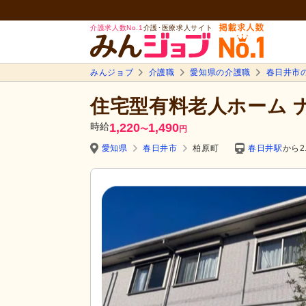
介護求人数No.1
介護･医療求人サイト
みんジョブ
介護職
愛知県の介護職
春日井市
住宅型有料老人ホーム 
時給
1,220
1,490
〜
円
愛知県
春日井市
柏原町
春日井駅
から2