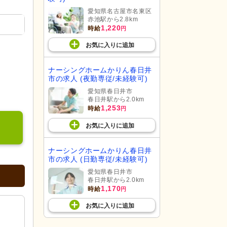
愛知県名古屋市名東区
赤池駅から2.8km
1,220
時給
円
お気に入り
に
追加
ナーシングホームかりん春日井
市の求人 (夜勤専従/未経験可)
愛知県春日井市
春日井駅から2.0km
1,253
時給
円
お気に入り
に
追加
ナーシングホームかりん春日井
市の求人 (日勤専従/未経験可)
愛知県春日井市
春日井駅から2.0km
1,170
時給
円
お気に入り
に
追加