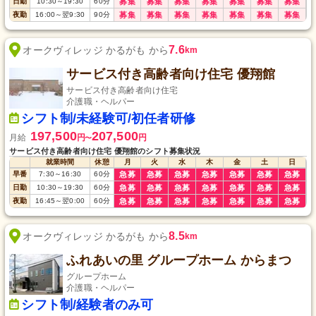
日勤
10:30
～
19:30
60
分
募集
募集
募集
募集
募集
募集
募集
夜勤
16:00
～
翌9:30
90
分
募集
募集
募集
募集
募集
募集
募集
7.6
オークヴィレッジ かるがも から
km
サービス付き高齢者向け住宅 優翔館
サービス付き高齢者向け住宅
介護職・ヘルパー
シフト制/未経験可/初任者研修
197,500
207,500
月給
円
円
〜
サービス付き高齢者向け住宅 優翔館のシフト募集状況
就業時間
休憩
月
火
水
木
金
土
日
早番
7:30
～
16:30
60
分
急募
急募
急募
急募
急募
急募
急募
日勤
10:30
～
19:30
60
分
急募
急募
急募
急募
急募
急募
急募
夜勤
16:45
～
翌0:00
60
分
急募
急募
急募
急募
急募
急募
急募
8.5
オークヴィレッジ かるがも から
km
ふれあいの里 グループホーム からまつ
グループホーム
介護職・ヘルパー
シフト制/経験者のみ可