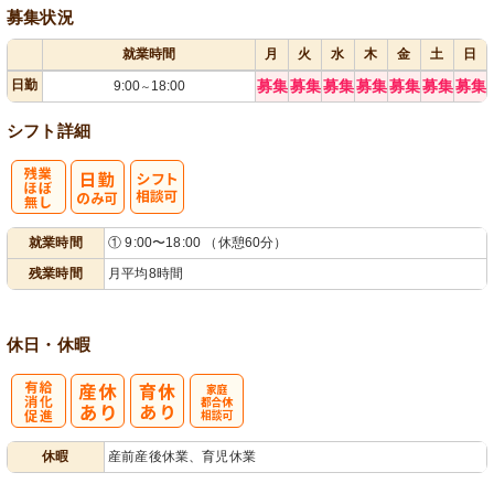
募集状況
就業時間
月
火
水
木
金
土
日
日勤
募集
募集
募集
募集
募集
募集
募集
9:00
18:00
～
シフト詳細
残
シ
就業時間
① 9:00〜18:00 （休憩60分）
業ほぼなし
フト相談可
残業時間
月平均8時間
休日・休暇
有
家庭都合休相
休暇
産前産後休業、育児休業
給消化促進
談可