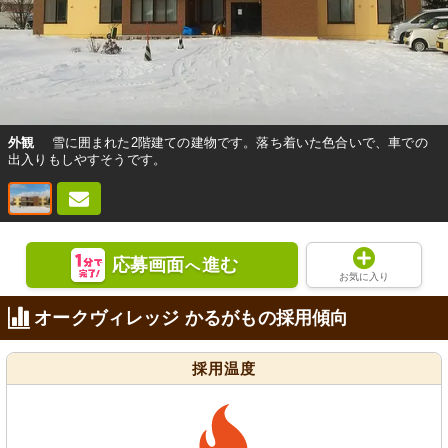
外観
雪に囲まれた2階建ての建物です。落ち着いた色合いで、車での
出入りもしやすそうです。
応募画面
進む
へ
お気に入り
オークヴィレッジ かるがもの採用傾向
採用温度