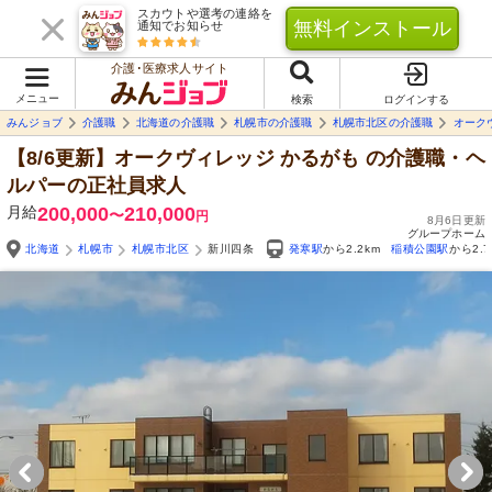
スカウトや選考の連絡を
無料インストール
通知でお知らせ
介護･医療求人サイト
メニュー
検索
ログインする
みんジョブ
介護職
北海道の介護職
札幌市の介護職
札幌市北区の介護職
オーク
【8/6更新】オークヴィレッジ かるがも
の介護職・ヘ
ルパーの正社員求人
月給
200,000
210,000
〜
円
8月6日更新
グループホーム
北海道
札幌市
札幌市北区
新川四条
発寒駅
から2.2km
稲積公園駅
から2.7