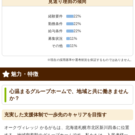
見送り理由の傾向
経験要件
22%
勤務条件
22%
給与条件
22%
募集状況
11%
その他
11%
※現在の採用基準や選考状況を保証するものではありません。
魅力・特徴
心温まるグループホームで、地域と共に働きません
か？
充実した支援体制で一歩先のキャリアを目指す
オークヴィレッジ かるがもは、北海道札幌市北区新川四条に位置