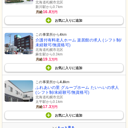
北海道札幌市北区
新川駅から0.7km
16.8
月給
万円
お気に入り
に
追加
この事業所から
4
km
介護付有料老人ホーム 楽居館の求人 (シフト制/
未経験可/無資格可)
北海道札幌市北区
麻生駅から0.3km
19.1
月給
万円
お気に入り
に
追加
この事業所から
4.8
km
ふれあいの里 グループホーム たいへいの求人
(シフト制/未経験可/無資格可)
北海道札幌市北区
太平駅から0.1km
17.3
月給
万円
お気に入り
に
追加
もっと見る