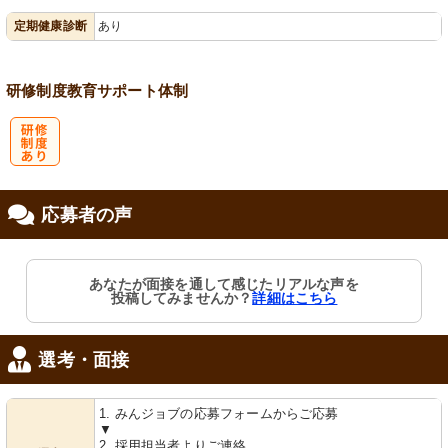
定期健康診断
あり
会保険完備
相談窓口
研修制度
教育
サポート体制
研
応募者の声
修制度あり
あなたが面接を通して感じたリアルな声を
投稿してみませんか？
詳細はこちら
選考・面接
1. みんジョブの応募フォームからご応募
▼
2. 採用担当者よりご連絡