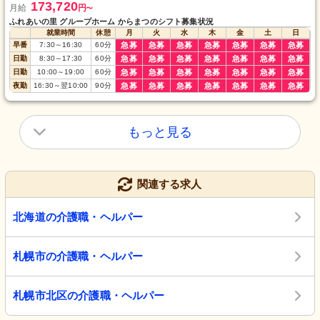
173,720
月給
円
〜
ふれあいの里 グループホーム からまつのシフト募集状況
就業時間
休憩
月
火
水
木
金
土
日
早番
7:30
～
16:30
60
分
急募
急募
急募
急募
急募
急募
急募
日勤
8:30
～
17:30
60
分
急募
急募
急募
急募
急募
急募
急募
日勤
10:00
～
19:00
60
分
急募
急募
急募
急募
急募
急募
急募
夜勤
16:30
～
翌10:00
90
分
急募
急募
急募
急募
急募
急募
急募
もっと見る
関連する求人
北海道の介護職・ヘルパー
札幌市の介護職・ヘルパー
札幌市北区の介護職・ヘルパー