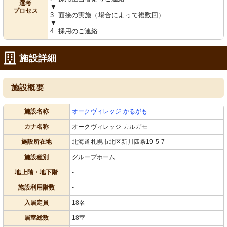
選考
▼
プロセス
3. 面接の実施（場合によって複数回）
▼
4. 採用のご連絡
施設詳細
施設概要
施設名称
オークヴィレッジ かるがも
カナ名称
オークヴィレッジ カルガモ
施設所在地
北海道札幌市北区新川四条19-5-7
施設種別
グループホーム
地上階・地下階
-
施設利用階数
-
入居定員
18名
居室総数
18室