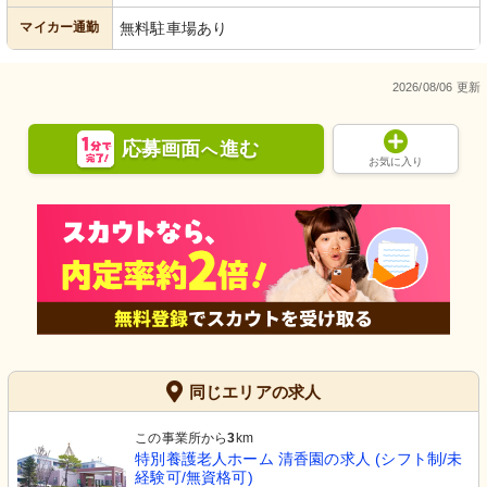
マイカー通勤
無料駐車場あり
2026/08/06 更新
応募画面
進む
へ
お気に入り
同じエリアの求人
この事業所から
3
km
特別養護老人ホーム 清香園の求人 (シフト制/未
経験可/無資格可)