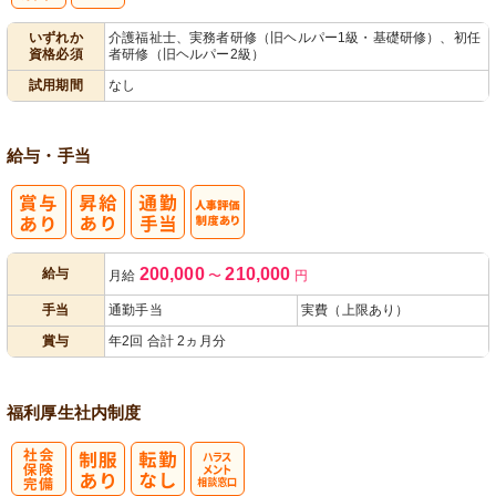
いずれか
介護福祉士、実務者研修（旧ヘルパー1級・基礎研修）、初任
資格必須
者研修（旧ヘルパー2級）
試用期間
なし
給与・手当
人事評価制度
200,000
210,000
給与
月給
〜
円
あり
手当
通勤手当
実費（上限あり）
賞与
年2回 合計 2ヵ月分
福利厚生
社内制度
社
ハラスメント