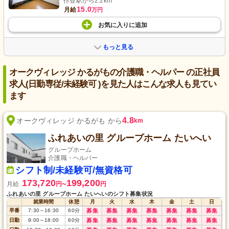
作並駅から2.2km
15.0
月給
万円
お気に入り
に
追加
もっと見る
オークヴィレッジ かるがもの介護職・ヘルパー の正社員
求人(日勤専従/未経験可 )を見た人はこんな求人も見てい
ます
4.8
オークヴィレッジ かるがも から
km
ふれあいの里 グループホーム たいへい
グループホーム
介護職・ヘルパー
シフト制/未経験可/無資格可
173,720
199,200
月給
円
円
〜
ふれあいの里 グループホーム たいへいのシフト募集状況
就業時間
休憩
月
火
水
木
金
土
日
早番
7:30
～
16:30
60
分
募集
募集
募集
募集
募集
募集
募集
日勤
9:00
～
18:00
60
分
募集
募集
募集
募集
募集
募集
募集