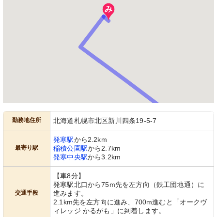
勤務地住所
北海道札幌市北区新川四条19-5-7
発寒駅
から2.2km
最寄り駅
稲積公園駅
から2.7km
発寒中央駅
から3.2km
【車8分】
発寒駅北口から75m先を左方向（鉄工団地通）に
交通手段
進みます。
2.1km先を左方向に進み、700m進むと「オークヴ
ィレッジ かるがも」に到着します。