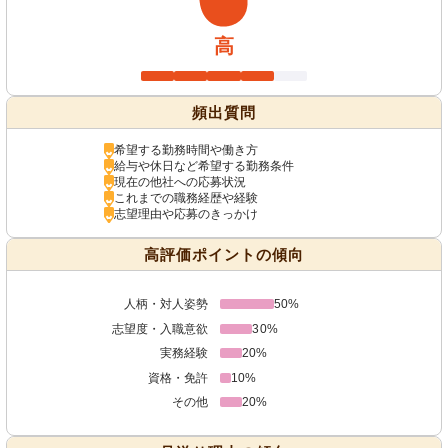
高
頻出質問
希望する勤務時間や働き方
給与や休日など希望する勤務条件
現在の他社への応募状況
これまでの職務経歴や経験
志望理由や応募のきっかけ
高評価ポイントの傾向
人柄・対人姿勢
50%
志望度・入職意欲
30%
実務経験
20%
資格・免許
10%
その他
20%