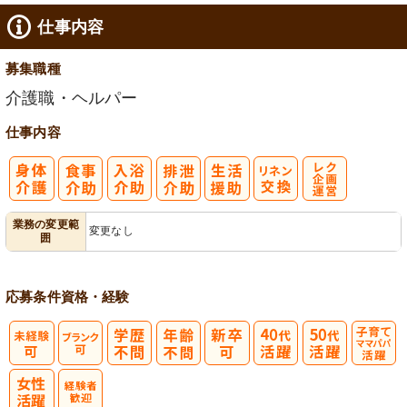
仕事内容
募集職種
介護職・ヘルパー
仕事内容
レク企画・運
業務の変更範
変更なし
囲
営
応募条件
資格・経験
子育てママパ
パ活躍