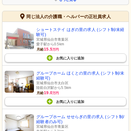
同じ法人の介護職・ヘルパーの正社員求人
ショートステイ はぎの里の求人 (シフト制/未経
験可)
宮城県仙台市青葉区
愛子駅から0.5km
15.5
月給
万円
お気に入り
に
追加
グループホーム ほくとの里の求人 (シフト制/未
経験可)
宮城県仙台市太白区
陸前白沢駅から5.5km
19.0
月給
万円
お気に入り
に
追加
グループホーム せせらぎの里の求人 (シフト制/
経験者のみ可)
宮城県仙台市青葉区