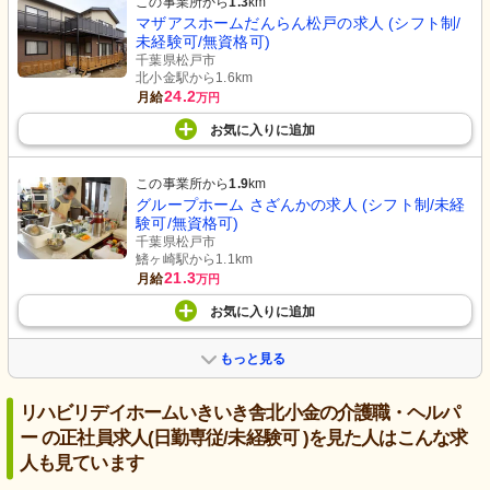
この事業所から
1.3
km
マザアスホームだんらん松戸の求人 (シフト制/
未経験可/無資格可)
千葉県松戸市
北小金駅から1.6km
24.2
月給
万円
お気に入り
に
追加
この事業所から
1.9
km
グループホーム さざんかの求人 (シフト制/未経
験可/無資格可)
千葉県松戸市
鰭ヶ崎駅から1.1km
21.3
月給
万円
お気に入り
に
追加
もっと見る
リハビリデイホームいきいき舎北小金の介護職・ヘルパ
ー の正社員求人(日勤専従/未経験可 )を見た人はこんな求
人も見ています