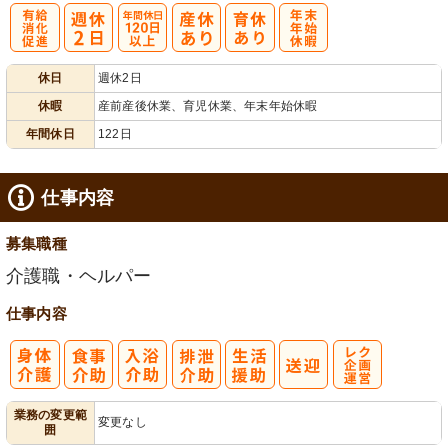
有
年間休日
年
休日
週休2日
給消化促進
120日以上
末年始休暇
休暇
産前産後休業、育児休業、年末年始休暇
年間休日
122日
仕事内容
募集職種
介護職・ヘルパー
仕事内容
レク企画・運
業務の変更範
変更なし
囲
営