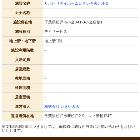
施設名称
リハビリデイホームいきいき舎北小金
カナ名称
-
施設所在地
千葉県松戸市小金341-3小金店舗1
施設種別
デイサービス
地上階・地下階
地上階1階
施設利用階数
-
入居定員
-
居室総数
-
敷地面積
-
延床面積
-
居室面積
-
運営法人
株式会社 いきいき舎
運営者所在地
千葉県松戸市新松戸2-9トレノ新松戸4F
※受動喫煙対策につきましては、面接時に施設担当者にお問い合わせをお願い
いたします。