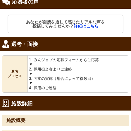
応募者の声
修制度あり
あなたが面接を通して感じたリアルな声を
投稿してみませんか？
詳細はこちら
選考・面接
1. みんジョブの応募フォームからご応募
▼
2. 採用担当者よりご連絡
選考
▼
プロセス
3. 面接の実施（場合によって複数回）
▼
4. 採用のご連絡
施設詳細
施設概要