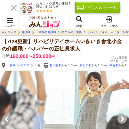
スカウトや選考の連絡を
無料インストール
通知でお知らせ
介護･医療求人サイト
メニュー
検索
ログインする
みんジョブ
介護職
千葉県の介護職
松戸市の介護職
リハビリデイホームいきいき舎
【7/28更新】リハビリデイホームいきいき舎北小金
の介護職・ヘルパーの正社員求人
月給
190,000
250,000
〜
円
7月28日更新
デイサービス
千葉県
松戸市
小金
北小金駅
から0.5km
新松戸駅
から1.0km
幸谷駅
から1.