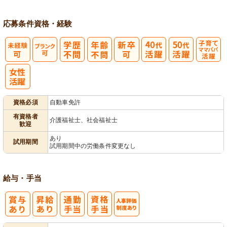
応募条件
資格・経験
子育てママパ
パ活躍
資格必須
自動車免許
有資格者
介護福祉士、社会福祉士
歓迎
あり
試用期間
試用期間中の労働条件変更なし
給与・手当
人事評価制度