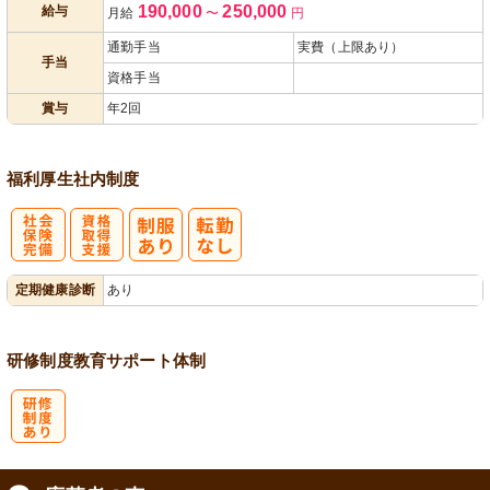
190,000
250,000
給与
月給
〜
円
あり
通勤手当
実費（上限あり）
手当
資格手当
賞与
年2回
福利厚生
社内制度
社
資格取得支援
定期健康診断
あり
会保険完備
あり
研修制度
教育
サポート体制
研