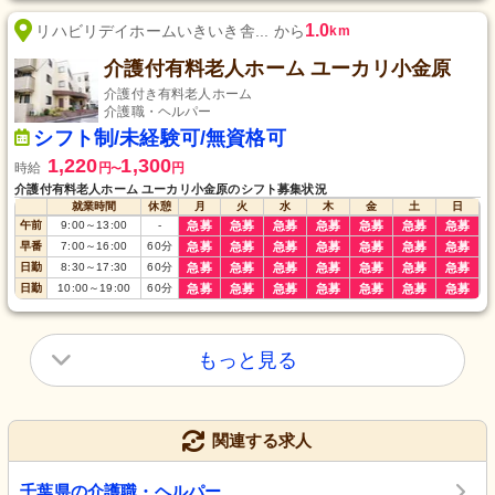
1.0
リハビリデイホームいきいき舎... から
km
介護付有料老人ホーム ユーカリ小金原
介護付き有料老人ホーム
介護職・ヘルパー
シフト制/未経験可/無資格可
1,220
1,300
時給
円
円
〜
介護付有料老人ホーム ユーカリ小金原のシフト募集状況
就業時間
休憩
月
火
水
木
金
土
日
午前
9:00
～
13:00
-
急募
急募
急募
急募
急募
急募
急募
早番
7:00
～
16:00
60
分
急募
急募
急募
急募
急募
急募
急募
日勤
8:30
～
17:30
60
分
急募
急募
急募
急募
急募
急募
急募
日勤
10:00
～
19:00
60
分
急募
急募
急募
急募
急募
急募
急募
もっと見る
関連する求人
千葉県の介護職・ヘルパー