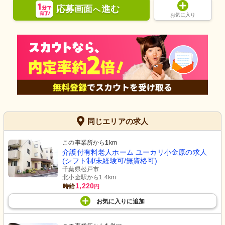
応募画面
進む
へ
お気に入り
同じエリアの求人
この事業所から
1
km
介護付有料老人ホーム ユーカリ小金原の求人
(シフト制/未経験可/無資格可)
千葉県松戸市
北小金駅から1.4km
1,220
時給
円
お気に入り
に
追加