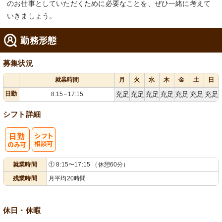
のお仕事としていただくために必要なことを、ぜひ一緒に考えて
いきましょう。
勤務形態
募集状況
就業時間
月
火
水
木
金
土
日
日勤
充足
充足
充足
充足
充足
充足
充足
8:15
17:15
～
シフト詳細
シ
就業時間
① 8:15〜17:15 （休憩60分）
フト相談可
残業時間
月平均20時間
休日・休暇