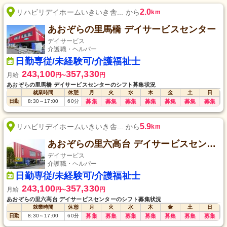
2.0
リハビリデイホームいきいき舎... から
km
あおぞらの里馬橋 デイサービスセンター
デイサービス
介護職・ヘルパー
日勤専従/未経験可/介護福祉士
243,100
357,330
月給
円
円
〜
あおぞらの里馬橋 デイサービスセンターのシフト募集状況
就業時間
休憩
月
火
水
木
金
土
日
日勤
8:30
～
17:00
60
分
募集
募集
募集
募集
募集
募集
募集
5.9
リハビリデイホームいきいき舎... から
km
あおぞらの里六高台 デイサービスセンター
デイサービス
介護職・ヘルパー
日勤専従/未経験可/介護福祉士
243,100
357,330
月給
円
円
〜
あおぞらの里六高台 デイサービスセンターのシフト募集状況
就業時間
休憩
月
火
水
木
金
土
日
日勤
8:30
～
17:00
60
分
募集
募集
募集
募集
募集
募集
募集