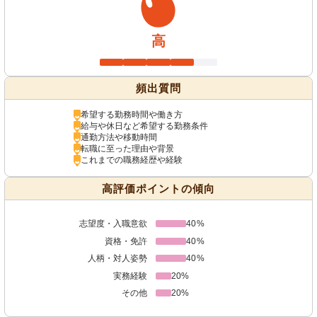
高
頻出質問
希望する勤務時間や働き方
給与や休日など希望する勤務条件
通勤方法や移動時間
転職に至った理由や背景
これまでの職務経歴や経験
高評価ポイントの傾向
志望度・入職意欲
40%
資格・免許
40%
人柄・対人姿勢
40%
実務経験
20%
その他
20%