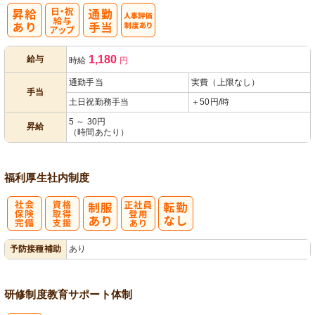
日・祝給与ア
人事評価制度
1,180
給与
時給
円
ップ
あり
通勤手当
実費（上限なし）
手当
土日祝勤務手当
＋50円/時
5 ～ 30円
昇給
（時間あたり）
福利厚生
社内制度
社
資格取得支援
正社員登用あ
予防接種補助
あり
会保険完備
あり
り
研修制度
教育
サポート体制