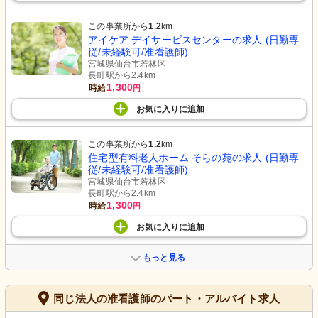
この事業所から
1.2
km
アイケア デイサービスセンターの求人 (日勤専
従/未経験可/准看護師)
宮城県仙台市若林区
長町駅から2.4km
1,300
時給
円
お気に入り
に
追加
この事業所から
1.2
km
住宅型有料老人ホーム そらの苑の求人 (日勤専
従/未経験可/准看護師)
宮城県仙台市若林区
長町駅から2.4km
1,300
時給
円
お気に入り
に
追加
もっと見る
同じ法人の准看護師のパート・アルバイト求人