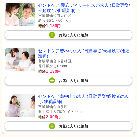
セントケア 愛宕デイサービスの求人 (日勤専従/
未経験可/准看護師)
宮城県仙台市太白区
愛宕橋駅から0.4km
1,180
時給
円
お気に入り
に
追加
セントケア若林の求人 (日勤専従/未経験可/准看
護師)
宮城県仙台市若林区
長町駅から1.6km
1,180
時給
円
お気に入り
に
追加
セントケア南中山の求人 (日勤専従/経験者のみ
可/准看護師)
宮城県仙台市泉区
東北福祉大前駅から3.4km
2,095
時給
円
お気に入り
に
追加