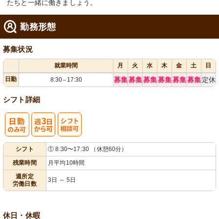
たちと一緒に働きましょう。
勤務形態
募集状況
就業時間
月
火
水
木
金
土
日
日勤
募集
募集
募集
募集
募集
募集
定休
8:30
17:30
～
シフト詳細
週
シ
シフト
① 8:30〜17:30 （休憩60分）
3日から可
フト相談可
残業時間
月平均10時間
週所定
3日 ～ 5日
労働日数
休日・休暇