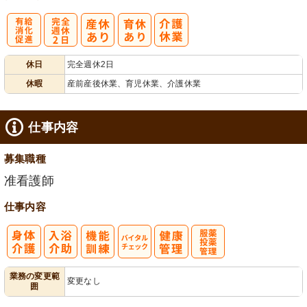
有
完
休日
完全週休2日
給消化促進
全週休2日
休暇
産前産後休業、育児休業、介護休業
仕事内容
募集職種
准看護師
仕事内容
バイタルチェ
服薬・投薬管
業務の変更範
変更なし
囲
ック
理