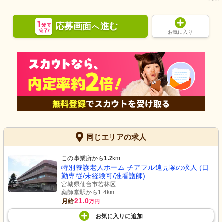
応募画面
進む
へ
お気に入り
同じエリアの求人
この事業所から
1.2
km
特別養護老人ホーム チアフル遠見塚の求人 (日
勤専従/未経験可/准看護師)
宮城県仙台市若林区
薬師堂駅から1.4km
21.0
月給
万円
お気に入り
に
追加