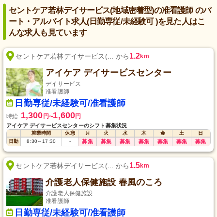
セントケア若林デイサービス(地域密着型)の准看護師 のパ
ート・アルバイト求人(日勤専従/未経験可 )を見た人はこ
んな求人も見ています
1.2
セントケア若林デイサービス(... から
km
アイケア デイサービスセンター
デイサービス
准看護師
日勤専従/未経験可/准看護師
1,300
1,600
時給
円
円
〜
アイケア デイサービスセンターのシフト募集状況
就業時間
休憩
月
火
水
木
金
土
日
日勤
8:30
～
17:30
-
募集
募集
募集
募集
募集
募集
募集
1.5
セントケア若林デイサービス(... から
km
介護老人保健施設 春風のころ
介護老人保健施設
准看護師
日勤専従/未経験可/准看護師