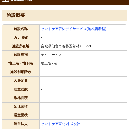
施設概要
施設名称
セントケア若林デイサービス(地域密着型)
カナ名称
-
施設所在地
宮城県仙台市若林区若林7-1-22F
施設種別
デイサービス
地上階・地下階
地上階2階
施設利用階数
-
入居定員
-
居室総数
-
敷地面積
-
延床面積
-
居室面積
-
運営法人
セントケア東北 株式会社