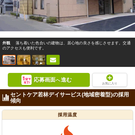
外観
落ち着いた色合いの建物は、居心地の良さを感じさせます。交通
のアクセスも便利です。
応募画面
進む
へ
お気に入り
セントケア若林デイサービス(地域密着型)の採用
傾向
採用温度