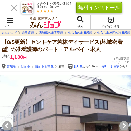
スカウトや選考の連絡を
無料インストール
通知でお知らせ
介護･医療求人サイト
メニュー
検索
ログインする
みんジョブ
准看護師
宮城県の准看護師
仙台市の准看護師
仙台市若林区の准看護師
【8/5更新】セントケア若林デイサービス(地域密着
型)
の准看護師のパート・アルバイト求人
時給
1,180
円
8月5日更新
デイサービス
宮城県
仙台市
仙台市若林区
若林
長町駅
から1.6km
長町一丁目駅
から1.6