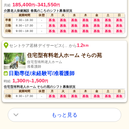
185,400
341,550
月給
円
円
〜
介護老人保健施設 春風のころのシフト募集状況
就業時間
休憩
月
火
水
木
金
土
日
早番
7:30
～
16:30
-
募集
募集
募集
募集
募集
募集
募集
日勤
8:30
～
17:30
-
募集
募集
募集
募集
募集
募集
募集
日勤
9:00
～
18:30
-
募集
募集
募集
募集
募集
募集
募集
1.2
セントケア若林デイサービス(... から
km
住宅型有料老人ホーム そらの苑
住宅型有料老人ホーム
准看護師
日勤専従/未経験可/准看護師
1,300
1,500
時給
円
円
〜
住宅型有料老人ホーム そらの苑のシフト募集状況
就業時間
休憩
月
火
水
木
金
土
日
日勤
8:30
～
17:30
-
募集
募集
募集
募集
募集
募集
募集
もっと見る