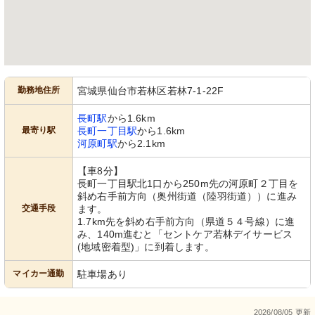
勤務地住所
宮城県仙台市若林区若林7-1-22F
長町駅
から1.6km
最寄り駅
長町一丁目駅
から1.6km
河原町駅
から2.1km
【車8分】
長町一丁目駅北1口から250m先の河原町２丁目を
斜め右手前方向（奥州街道（陸羽街道））に進み
交通手段
ます。
1.7km先を斜め右手前方向（県道５４号線）に進
み、140m進むと「セントケア若林デイサービス
(地域密着型)」に到着します。
マイカー通勤
駐車場あり
2026/08/05 更新