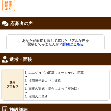
研
応募者の声
修制度あり
あなたが面接を通して感じたリアルな声を
投稿してみませんか？
詳細はこちら
選考・面接
1. みんジョブの応募フォームからご応募
▼
2. 採用担当者よりご連絡
選考
▼
プロセス
3. 面接の実施（場合によって複数回）
▼
4. 採用のご連絡
施設詳細