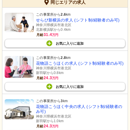
同じエリアの求人
この事業所から
2.6
km
せらび新横浜の求人 (シフト制/経験者のみ可)
神奈川県横浜市港北区
北新横浜駅から0.4km
31.4
月給
万円
お気に入り
に
追加
この事業所から
2.8
km
花物語こうほくの求人 (シフト制/経験者のみ可)
神奈川県横浜市港北区
新羽駅から0.8km
24.3
月給
万円
お気に入り
に
追加
この事業所から
3
km
花物語こうほく中央の求人 (シフト制/経験者の
み可)
神奈川県横浜市港北区
新羽駅から1.0km
24.3
月給
万円