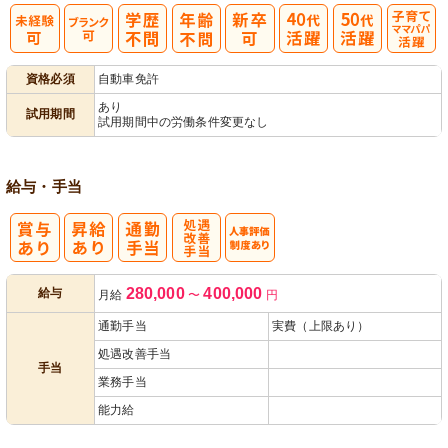
子育てママパ
資格必須
自動車免許
パ活躍
あり
試用期間
試用期間中の労働条件変更なし
給与・手当
処
人事評価制度
280,000
400,000
給与
月給
〜
円
遇改善手当
あり
通勤手当
実費（上限あり）
処遇改善手当
手当
業務手当
能力給