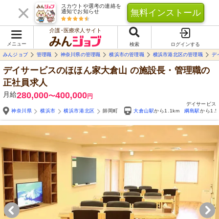
スカウトや選考の連絡を
無料インストール
通知でお知らせ
介護･医療求人サイト
メニュー
検索
ログインする
みんジョブ
管理職
神奈川県の管理職
横浜市の管理職
横浜市港北区の管理職
デ
デイサービスのほほん家大倉山
の施設長・管理職の
正社員求人
月給
280,000
400,000
〜
円
デイサービス
神奈川県
横浜市
横浜市港北区
師岡町
大倉山駅
から1.1km
綱島駅
から1.5