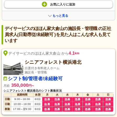
お気に入り
に
追加
もっと見る
デイサービスのほほん家大倉山の施設長・管理職 の正社
員求人(日勤専従/未経験可 )を見た人はこんな求人も見て
います
4.1
デイサービスのほほん家大倉山 から
km
シニアフォレスト横浜港北
介護付き有料老人ホーム
施設長・管理職
シフト制/管理者/未経験可
350,000
月給
円
〜
シニアフォレスト横浜港北のシフト募集状況
就業時間
休憩
月
火
水
木
金
土
日
日勤
9:00
～
18:00
60
分
急募
急募
急募
急募
急募
急募
急募
日勤
10:00
～
19:00
60
分
急募
急募
急募
急募
急募
急募
急募
夜勤
17:00
～
翌9:00
60
分
急募
急募
急募
急募
急募
急募
急募