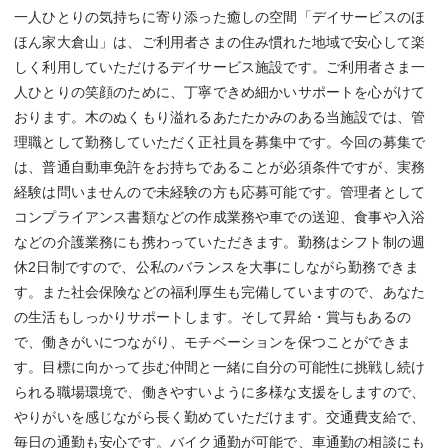
一人ひとりの気持ちに寄り添った癒しの空間「デイサービスのほ
ほん家大倉山」は、ご利用者さまの住み慣れた地域で安心して楽
しく利用していただけるデイサービス施設です。ご利用者さま一
人ひとりの笑顔のために、丁寧できめ細かいサポートを心がけて
おります。木のぬくもり溢れるあたたかみのある当施設では、管
理職として勤務していただく正社員を募集中です。今回の募集で
は、普通自動車免許をお持ちであることが必須条件ですが、実務
経験は問いませんので未経験の方も応募可能です。管理者として
コンプライアンス書類などの作成業務や車での送迎、食事や入浴
などの介護業務にも携わっていただきます。勤務はシフト制の週
休2日制ですので、公私のバランスを大事にしながら勤務できま
す。また社会保険などの福利厚生も完備していますので、あなた
の生活もしっかりサポートします。そして昇給・賞与もあるの
で、働きがいにつながり、モチベーションを保つことができま
す。目標に向かって歩む仲間と一緒に自分の可能性に挑戦し続け
られる職場環境で、働きやすいように多様な支援をしますので、
やりがいを感じながら長く勤めていただけます。交通費支給で、
毎日の通勤も安心です。バイク通勤が可能で、車通勤の相談にも