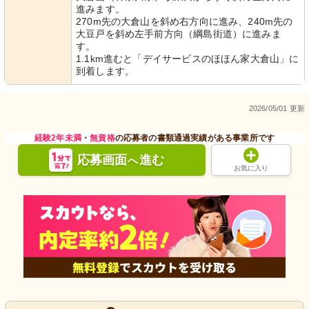
進みます。
270m先の大倉山を斜め右方向に進み、240m先の
大豆戸を斜め左手前方向（綱島街道）に進みま
す。
1.1km進むと「デイサービスのほほん家大倉山」に
到着します。
2026/05/01 更新
経験2年未満
・
無資格
の応募者の書類通過実績がある事業所です
応募画面
進む
へ
お気に入り