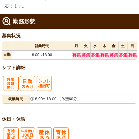
応じます。
勤務形態
募集状況
就業時間
月
火
水
木
金
土
日
日勤
募集
募集
募集
募集
募集
募集
募集
8:00
18:00
～
シフト詳細
残
シ
就業時間
① 8:00〜18:00 （休憩60分）
業ほぼなし
フト相談可
休日・休暇