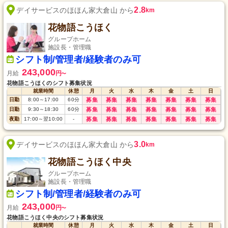
2.8
デイサービスのほほん家大倉山 から
km
花物語こうほく
グループホーム
施設長・管理職
シフト制/管理者/経験者のみ可
243,000
月給
円
〜
花物語こうほくのシフト募集状況
就業時間
休憩
月
火
水
木
金
土
日
日勤
8:00
～
17:00
60
分
募集
募集
募集
募集
募集
募集
募集
日勤
9:30
～
18:30
60
分
募集
募集
募集
募集
募集
募集
募集
夜勤
17:00
～
翌10:00
-
募集
募集
募集
募集
募集
募集
募集
3.0
デイサービスのほほん家大倉山 から
km
花物語こうほく中央
グループホーム
施設長・管理職
シフト制/管理者/経験者のみ可
243,000
月給
円
〜
花物語こうほく中央のシフト募集状況
就業時間
休憩
月
火
水
木
金
土
日