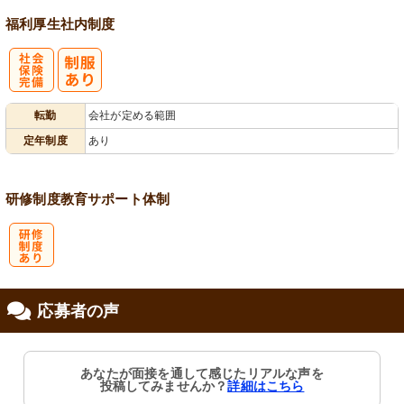
福利厚生
社内制度
社
転勤
会社が定める範囲
会保険完備
定年制度
あり
研修制度
教育
サポート体制
研
応募者の声
修制度あり
あなたが面接を通して感じたリアルな声を
投稿してみませんか？
詳細はこちら