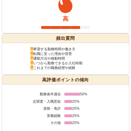
高
頻出質問
希望する勤務時間や働き方
転職に至った理由や背景
通勤方法や移動時間
いつから勤務できるか入社時期
これまでの職務経歴や経験
高評価ポイントの傾向
勤務条件適合
50%
志望度・入職意欲
25%
資格・免許
25%
実務経験
25%
その他
25%