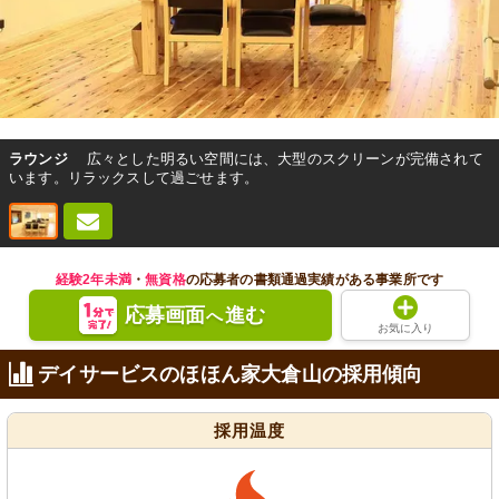
ラウンジ
広々とした明るい空間には、大型のスクリーンが完備されて
います。リラックスして過ごせます。
経験2年未満
・
無資格
の応募者の書類通過実績がある事業所です
応募画面
進む
へ
お気に入り
デイサービスのほほん家大倉山の採用傾向
採用温度