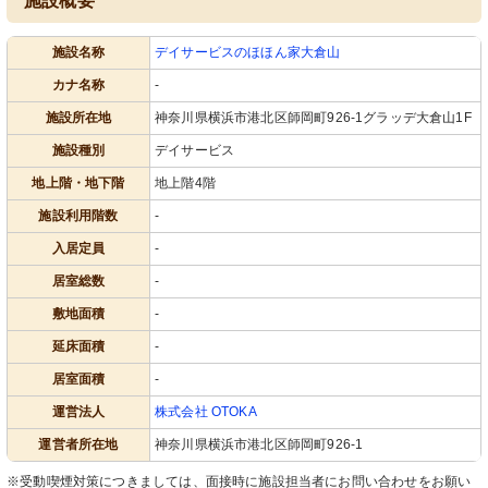
施設概要
施設名称
デイサービスのほほん家大倉山
カナ名称
-
施設所在地
神奈川県横浜市港北区師岡町926-1グラッデ大倉山1F
施設種別
デイサービス
地上階・地下階
地上階4階
施設利用階数
-
入居定員
-
居室総数
-
敷地面積
-
延床面積
-
居室面積
-
運営法人
株式会社 OTOKA
運営者所在地
神奈川県横浜市港北区師岡町926-1
※受動喫煙対策につきましては、面接時に施設担当者にお問い合わせをお願い