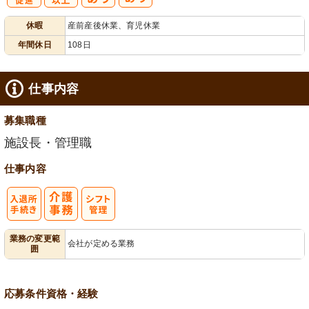
有
年間休日
休暇
産前産後休業、育児休業
給消化促進
100日以上
年間休日
108日
仕事内容
募集職種
施設長・管理職
仕事内容
入
業務の変更範
会社が定める業務
囲
退所手続き
応募条件
資格・経験