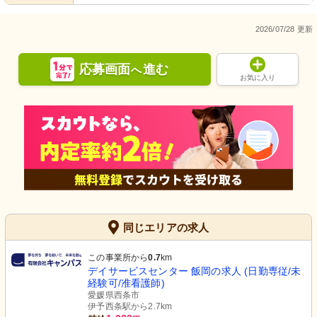
2026/07/28 更新
応募画面
進む
へ
お気に入り
同じエリアの求人
この事業所から
0.7
km
デイサービスセンター 飯岡の求人 (日勤専従/未
経験可/准看護師)
愛媛県西条市
伊予西条駅から2.7km