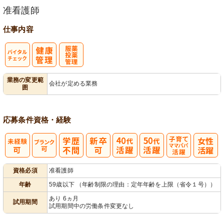
准看護師
仕事内容
バイタルチェ
服薬・投薬管
業務の変更範
会社が定める業務
囲
ック
理
応募条件
資格・経験
子育てママパ
資格必須
准看護師
パ活躍
年齢
59歳以下 （年齢制限の理由：定年年齢を上限（省令１号））
あり 6ヵ月
試用期間
試用期間中の労働条件変更なし