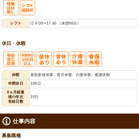
残
シ
シフト
① 9:00〜17:30 （休憩60分）
業ほぼなし
フト相談可
休日・休暇
有
年間休日
休暇
産前産後休業、育児休業、介護休業、看護休暇
給消化促進
100日以上
年間休日
108日
6ヵ月経過
後の年次
10日
有給日数
仕事内容
募集職種