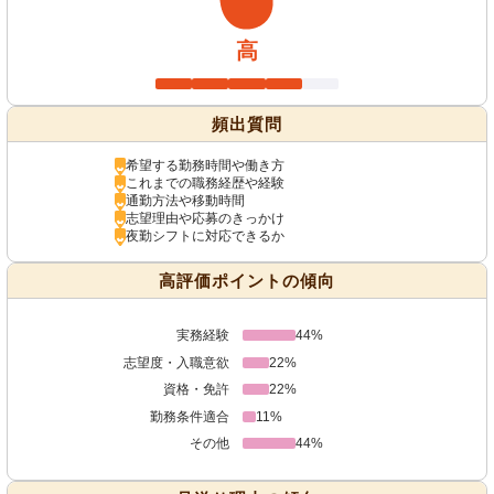
高
頻出質問
希望する勤務時間や働き方
これまでの職務経歴や経験
通勤方法や移動時間
志望理由や応募のきっかけ
夜勤シフトに対応できるか
高評価ポイントの傾向
実務経験
44%
志望度・入職意欲
22%
資格・免許
22%
勤務条件適合
11%
その他
44%