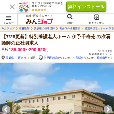
スカウトや選考の連絡を
無料インストール
通知でお知らせ
介護･医療求人サイト
メニュー
検索
ログインする
みんジョブ
准看護師
愛媛県の准看護師
西条市の准看護師
特別養護老人ホーム 伊
【7/28更新】特別養護老人ホーム 伊予千寿苑
の准看
護師の正社員求人
月給
185,000
290,620
〜
円
7月28日更新
特別養護老人ホーム
愛媛県
西条市
飯岡
伊予西条駅
から2.1km
中萩駅
から4.2km
石鎚山駅
から5