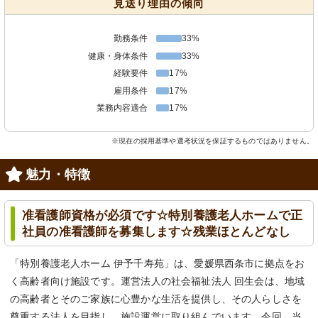
見送り理由の傾向
勤務条件
33%
健康・身体条件
33%
経験要件
17%
雇用条件
17%
業務内容適合
17%
※現在の採用基準や選考状況を保証するものではありません。
魅力・特徴
准看護師資格が必須です☆特別養護老人ホームで正
社員の准看護師を募集します☆残業ほとんどなし
「特別養護老人ホーム 伊予千寿苑」は、愛媛県西条市に拠点をお
く高齢者向け施設です。運営法人の社会福祉法人 回生会は、地域
の高齢者とそのご家族に心豊かな生活を提供し、その人らしさを
尊重する法人を目指し、施設運営に取り組んでいます。今回、当