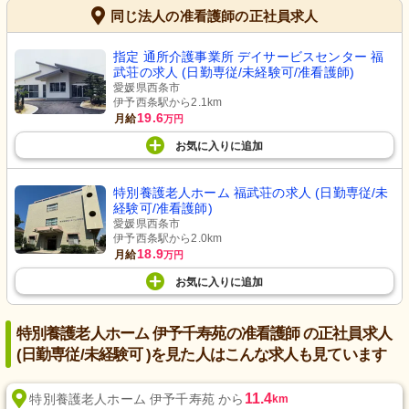
同じ法人の准看護師の正社員求人
指定 通所介護事業所 デイサービスセンター 福
武荘の求人 (日勤専従/未経験可/准看護師)
愛媛県西条市
伊予西条駅から2.1km
19.6
月給
万円
お気に入り
に
追加
特別養護老人ホーム 福武荘の求人 (日勤専従/未
経験可/准看護師)
愛媛県西条市
伊予西条駅から2.0km
18.9
月給
万円
お気に入り
に
追加
特別養護老人ホーム 伊予千寿苑の准看護師 の正社員求人
(日勤専従/未経験可 )を見た人はこんな求人も見ています
11.4
特別養護老人ホーム 伊予千寿苑 から
km