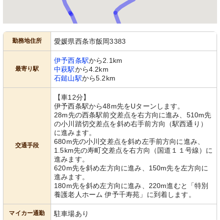
勤務地住所
愛媛県西条市飯岡3383
伊予西条駅
から2.1km
最寄り駅
中萩駅
から4.2km
石鎚山駅
から5.2km
【車12分】
伊予西条駅から48m先をUターンします。
28m先の西条駅前交差点を右方向に進み、510m先
の小川踏切交差点を斜め右手前方向（駅西通り）
に進みます。
680m先の小川交差点を斜め左手前方向に進み、
交通手段
1.5km先の寿町交差点を右方向（国道１１号線）に
進みます。
620m先を斜め左方向に進み、150m先を左方向に
進みます。
180m先を斜め左方向に進み、220m進むと「特別
養護老人ホーム 伊予千寿苑」に到着します。
マイカー通勤
駐車場あり