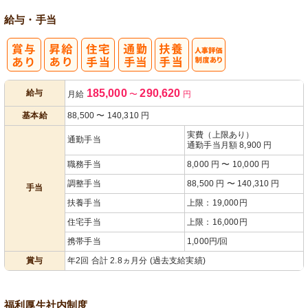
給与・手当
人事評価制度
185,000
290,620
給与
月給
〜
円
あり
基本給
88,500
〜
140,310
円
実費（上限あり）
通勤手当
通勤手当月額 8,900 円
職務手当
8,000 円 〜 10,000 円
調整手当
88,500 円 〜 140,310 円
手当
扶養手当
上限：19,000円
住宅手当
上限：16,000円
携帯手当
1,000円/回
賞与
年2回 合計 2.8ヵ月分 (過去支給実績)
福利厚生
社内制度