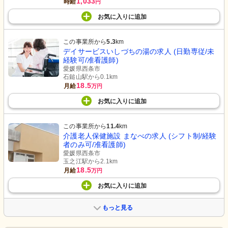
1,033
時給
円
お気に入り
に
追加
この事業所から
5.3
km
デイサービスいしづちの湯の求人 (日勤専従/未
経験可/准看護師)
愛媛県西条市
石鎚山駅から0.1km
18.5
月給
万円
お気に入り
に
追加
この事業所から
11.4
km
介護老人保健施設 まなべの求人 (シフト制/経験
者のみ可/准看護師)
愛媛県西条市
玉之江駅から2.1km
18.5
月給
万円
お気に入り
に
追加
もっと見る