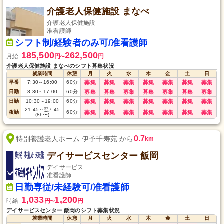
介護老人保健施設 まなべ
介護老人保健施設
准看護師
シフト制/経験者のみ可/准看護師
185,500
262,500
月給
円
円
〜
介護老人保健施設 まなべのシフト募集状況
就業時間
休憩
月
火
水
木
金
土
日
早番
7:30
～
16:00
60
分
募集
募集
募集
募集
募集
募集
募集
日勤
8:30
～
17:00
60
分
募集
募集
募集
募集
募集
募集
募集
日勤
10:30
～
19:00
60
分
募集
募集
募集
募集
募集
募集
募集
21:45
～
翌7:45
夜勤
60
分
募集
募集
募集
募集
募集
募集
募集
(8h〜)
0.7
特別養護老人ホーム 伊予千寿苑 から
km
デイサービスセンター 飯岡
デイサービス
准看護師
日勤専従/未経験可/准看護師
1,033
1,200
時給
円
円
〜
デイサービスセンター 飯岡のシフト募集状況
就業時間
休憩
月
火
水
木
金
土
日