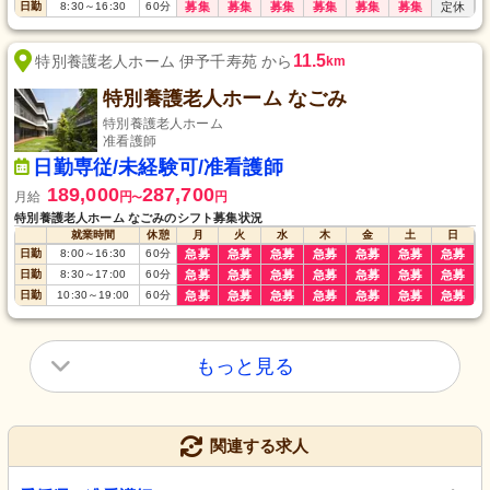
日勤
8:30
～
16:30
60
分
募集
募集
募集
募集
募集
募集
定休
11.5
特別養護老人ホーム 伊予千寿苑 から
km
特別養護老人ホーム なごみ
特別養護老人ホーム
准看護師
日勤専従/未経験可/准看護師
189,000
287,700
月給
円
円
〜
特別養護老人ホーム なごみのシフト募集状況
就業時間
休憩
月
火
水
木
金
土
日
日勤
8:00
～
16:30
60
分
急募
急募
急募
急募
急募
急募
急募
日勤
8:30
～
17:00
60
分
急募
急募
急募
急募
急募
急募
急募
日勤
10:30
～
19:00
60
分
急募
急募
急募
急募
急募
急募
急募
もっと見る
関連する求人