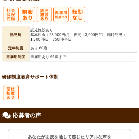
社
託
再雇用制度あ
託児施設あり
託児所
基本料金：23,000円/月 夜間：3,000円/回 臨時託児：
会保険完備
児施設あり
り
1,500円/日 750円/半日
定年制度
あり 60歳
再雇用制度
再雇用あり 65歳まで
研修制度
教育
サポート体制
研
応募者の声
修制度あり
あなたが面接を通して感じたリアルな声を