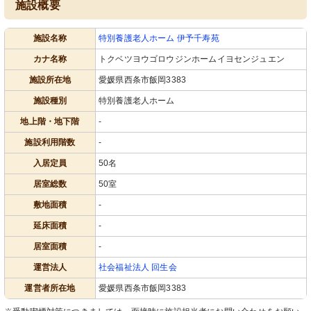
施設概要
施設名称
特別養護老人ホーム 伊予千寿苑
カナ名称
トクベツヨウゴロウジンホームイヨセンジュエン
施設所在地
愛媛県西条市飯岡3383
施設種別
特別養護老人ホーム
地上階・地下階
-
施設利用階数
-
入居定員
50名
居室総数
50室
敷地面積
-
延床面積
-
居室面積
-
運営法人
社会福祉法人 回生会
運営者所在地
愛媛県西条市飯岡3383