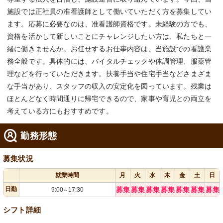
施設では正社員の准看護師として働いていただく方を募集してい
ます。応募に必要なのは、准看護師資格です。未経験の方でも、
資格を活かして新しいことにチャレンジしたい方は、私たちと一
緒に働きませんか。お任せするお仕事内容は、当施設での看護業
務全般です。具体的には、バイタルチェックや体調管理、服薬管
理などを行っていただきます。扶養手当や住宅手当などさまざま
な手当があり、スタッフの収入の安定化を図っています。残業は
ほとんどなく時間通りに帰宅できるので、家事や育児との両立を
考えている方にもおすすめです。
勤務形態
募集状況
就業時間
月
火
水
木
金
土
日
日勤
募集
募集
募集
募集
募集
募集
募集
9:00
17:30
～
シフト詳細