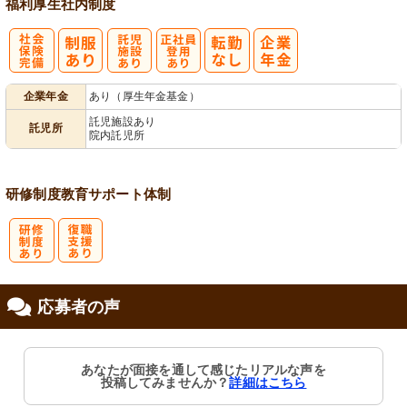
福利厚生
社内制度
社
託
正社員登用あ
企業年金
あり（厚生年金基金）
会保険完備
児施設あり
り
託児施設あり
託児所
院内託児所
研修制度
教育
サポート体制
研
復
応募者の声
修制度あり
職支援あり
あなたが面接を通して感じたリアルな声を
投稿してみませんか？
詳細はこちら