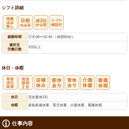
シフト詳細
残
週
シ
就業時間
① 8:00〜16:45 （休憩60分）
業ほぼなし
3日から可
フト相談可
週所定
3日以上
労働日数
休日・休暇
有
完
休日
完全週休2日
給消化促進
全週休2日
休暇
産前産後休業、育児休業、介護休業、看護休暇
仕事内容