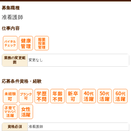
募集職種
准看護師
仕事内容
バイタルチェ
服薬・投薬管
業務の変更範
変更なし
囲
ック
理
応募条件
資格・経験
子育てママパ
資格必須
准看護師