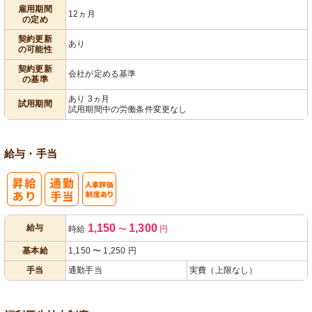
パ活躍
雇用期間
12ヵ月
の定め
契約更新
あり
の可能性
契約更新
会社が定める基準
の基準
あり 3ヵ月
試用期間
試用期間中の労働条件変更なし
給与・手当
人事評価制度
1,150
1,300
給与
時給
〜
円
あり
基本給
1,150
〜
1,250
円
手当
通勤手当
実費（上限なし）