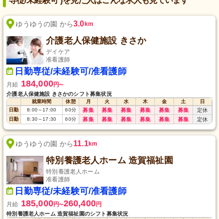
専従/未経験可 )を見た人はこんな求人も見ています
3.0
ゆうゆうの園 から
km
介護老人保健施設 きさか
デイケア
准看護師
日勤専従/未経験可/准看護師
184,000
月給
円
〜
介護老人保健施設 きさかのシフト募集状況
就業時間
休憩
月
火
水
木
金
土
日
日勤
8:00
～
17:00
60
分
募集
募集
募集
募集
募集
募集
定休
日勤
8:30
～
17:30
60
分
募集
募集
募集
募集
募集
募集
定休
11.1
ゆうゆうの園 から
km
特別養護老人ホーム 造賀福祉園
特別養護老人ホーム
准看護師
日勤専従/未経験可/准看護師
185,000
260,400
月給
円
円
〜
特別養護老人ホーム 造賀福祉園のシフト募集状況