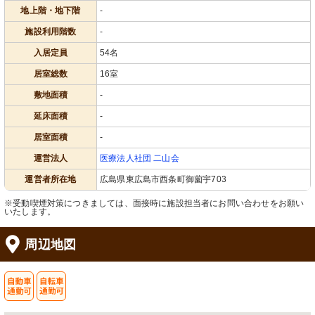
地上階・地下階
-
施設利用階数
-
入居定員
54名
居室総数
16室
敷地面積
-
延床面積
-
居室面積
-
運営法人
医療法人社団 二山会
運営者所在地
広島県東広島市西条町御薗宇703
※受動喫煙対策につきましては、面接時に施設担当者にお問い合わせをお願い
いたします。
周辺地図