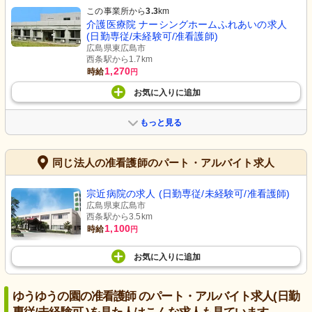
この事業所から
3.3
km
介護医療院 ナーシングホームふれあいの求人
(日勤専従/未経験可/准看護師)
広島県東広島市
西条駅から1.7km
1,270
時給
円
お気に入り
に
追加
もっと見る
同じ法人の准看護師のパート・アルバイト求人
宗近病院の求人 (日勤専従/未経験可/准看護師)
広島県東広島市
西条駅から3.5km
1,100
時給
円
お気に入り
に
追加
ゆうゆうの園の准看護師 のパート・アルバイト求人(日勤