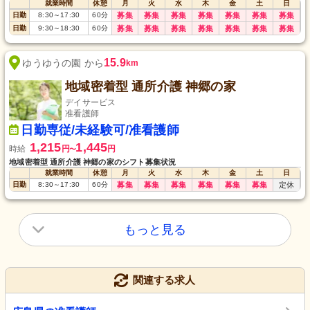
就業時間
休憩
月
火
水
木
金
土
日
日勤
8:30
～
17:30
60
分
募集
募集
募集
募集
募集
募集
募集
日勤
9:30
～
18:30
60
分
募集
募集
募集
募集
募集
募集
募集
15.9
ゆうゆうの園 から
km
地域密着型 通所介護 神郷の家
デイサービス
准看護師
日勤専従/未経験可/准看護師
1,215
1,445
時給
円
円
〜
地域密着型 通所介護 神郷の家のシフト募集状況
就業時間
休憩
月
火
水
木
金
土
日
日勤
8:30
～
17:30
60
分
募集
募集
募集
募集
募集
募集
定休
もっと見る
関連する求人