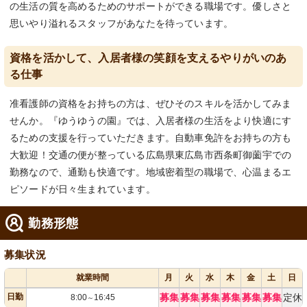
の生活の質を高めるためのサポートができる職場です。優しさと
思いやり溢れるスタッフがあなたを待っています。
資格を活かして、入居者様の笑顔を支えるやりがいのあ
る仕事
准看護師の資格をお持ちの方は、ぜひそのスキルを活かしてみま
せんか。『ゆうゆうの園』では、入居者様の生活をより快適にす
るための支援を行っていただきます。自動車免許をお持ちの方も
大歓迎！交通の便が整っている広島県東広島市西条町御薗宇での
勤務なので、通勤も快適です。地域密着型の職場で、心温まるエ
ピソードが日々生まれています。
勤務形態
募集状況
就業時間
月
火
水
木
金
土
日
日勤
募集
募集
募集
募集
募集
募集
定休
8:00
16:45
～