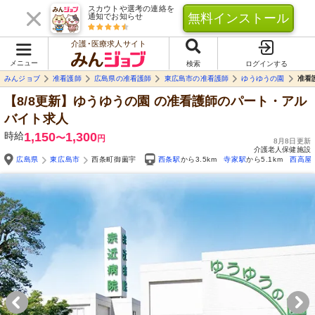
スカウトや選考の連絡を
無料インストール
通知でお知らせ
介護･医療求人サイト
メニュー
検索
ログインする
みんジョブ
准看護師
広島県の准看護師
東広島市の准看護師
ゆうゆうの園
准看
【8/8更新】ゆうゆうの園
の准看護師のパート・アル
バイト求人
時給
1,150
1,300
〜
円
8月8日更新
介護老人保健施設
広島県
東広島市
西条町御薗宇
西条駅
から3.5km
寺家駅
から5.1km
西高屋