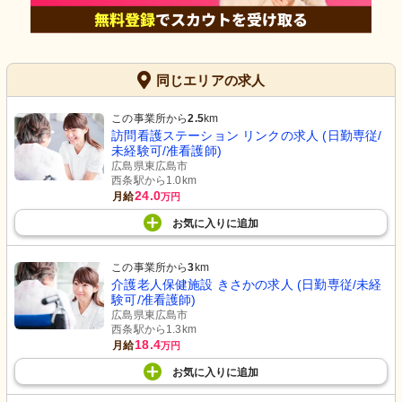
同じエリアの求人
この事業所から
2.5
km
訪問看護ステーション リンクの求人 (日勤専従/
未経験可/准看護師)
広島県東広島市
西条駅から1.0km
24.0
月給
万円
お気に入り
に
追加
この事業所から
3
km
介護老人保健施設 きさかの求人 (日勤専従/未経
験可/准看護師)
広島県東広島市
西条駅から1.3km
18.4
月給
万円
お気に入り
に
追加