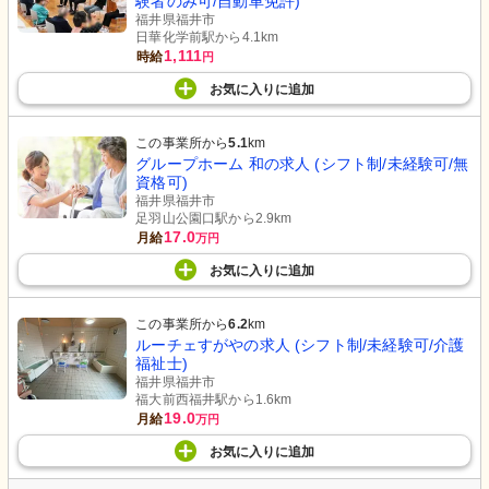
験者のみ可/自動車免許)
福井県福井市
日華化学前駅から4.1km
1,111
時給
円
お気に入り
に
追加
この事業所から
5.1
km
グループホーム 和の求人 (シフト制/未経験可/無
資格可)
福井県福井市
足羽山公園口駅から2.9km
17.0
月給
万円
お気に入り
に
追加
この事業所から
6.2
km
ルーチェすがやの求人 (シフト制/未経験可/介護
福祉士)
福井県福井市
福大前西福井駅から1.6km
19.0
月給
万円
お気に入り
に
追加