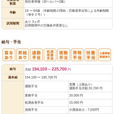
初任者研修（旧ヘルパー2級）
歓迎
18 〜 64歳 （年齢制限の理由：労働基準法等による年齢制限
年齢
（省令２号））
あり 3ヵ月
試用期間
試用期間中の労働条件変更なし
給与・手当
処
人事評価制度
194,100
225,700
給与
月給
〜
円
遇改善手当
あり
基本給
154,100
〜
185,700
円
実費（上限あり）
通勤手当
通勤手当月額 20,700 円
業務手当
20,000 円
処遇改善手当
15,000 円
資格手当
介護福祉士：7,000円