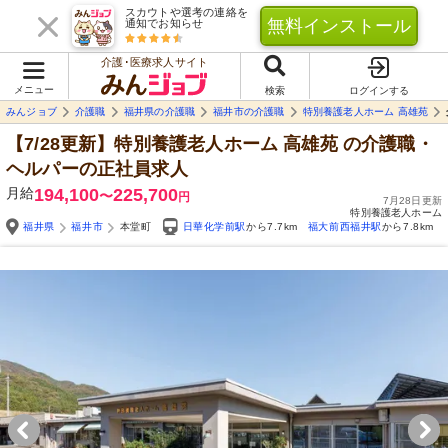
スカウトや選考の連絡を
無料インストール
通知でお知らせ
介護･医療求人サイト
メニュー
検索
ログインする
みんジョブ
介護職
福井県の介護職
福井市の介護職
特別養護老人ホーム 高雄苑
【7/28更新】特別養護老人ホーム 高雄苑
の介護職・
ヘルパーの正社員求人
月給
194,100
225,700
〜
円
7月28日更新
特別養護老人ホーム
福井県
福井市
本堂町
日華化学前駅
から7.7km
福大前西福井駅
から7.8km