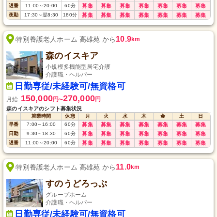
遅番
11:00
～
20:00
60
分
募集
募集
募集
募集
募集
募集
募集
夜勤
17:30
～
翌8:30
180
分
募集
募集
募集
募集
募集
募集
募集
10.9
特別養護老人ホーム 高雄苑 から
km
森のイスキア
小規模多機能型居宅介護
介護職・ヘルパー
日勤専従/未経験可/無資格可
150,000
270,000
月給
円
円
〜
森のイスキアのシフト募集状況
就業時間
休憩
月
火
水
木
金
土
日
早番
7:00
～
16:00
60
分
募集
募集
募集
募集
募集
募集
募集
日勤
9:30
～
18:30
60
分
募集
募集
募集
募集
募集
募集
募集
遅番
11:00
～
20:00
60
分
募集
募集
募集
募集
募集
募集
募集
11.0
特別養護老人ホーム 高雄苑 から
km
すのうどろっぷ
グループホーム
介護職・ヘルパー
日勤専従/未経験可/無資格可