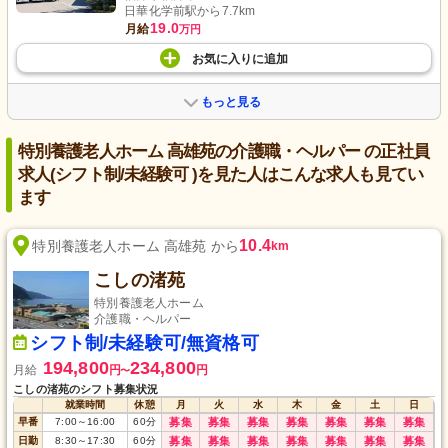
日華化学前駅から7.7km
19.0
月給
万円
お気に入り
に
追加
もっと見る
特別養護老人ホーム 高雄苑の介護職・ヘルパー の正社員
求人(シフト制/未経験可 )を見た人はこんな求人も見てい
ます
10.4
特別養護老人ホーム 高雄苑 から
km
こしの渚苑
特別養護老人ホーム
介護職・ヘルパー
シフト制/未経験可/無資格可
194,800
234,800
月給
円
円
〜
こしの渚苑のシフト募集状況
就業時間
休憩
月
火
水
木
金
土
日
早番
7:00
～
16:00
60
分
募集
募集
募集
募集
募集
募集
募集
日勤
8:30
～
17:30
60
分
募集
募集
募集
募集
募集
募集
募集