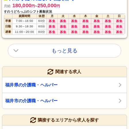
180,000
250,000
月給
円
円
〜
すのうどろっぷのシフト募集状況
就業時間
休憩
月
火
水
木
金
土
日
早番
7:00
～
16:00
60
分
募集
募集
募集
募集
募集
募集
募集
日勤
9:30
～
18:30
60
分
募集
募集
募集
募集
募集
募集
募集
遅番
11:00
～
20:00
60
分
募集
募集
募集
募集
募集
募集
募集
もっと見る
関連する求人
福井県の介護職・ヘルパー
福井市の介護職・ヘルパー
隣接するエリアから求人を探す