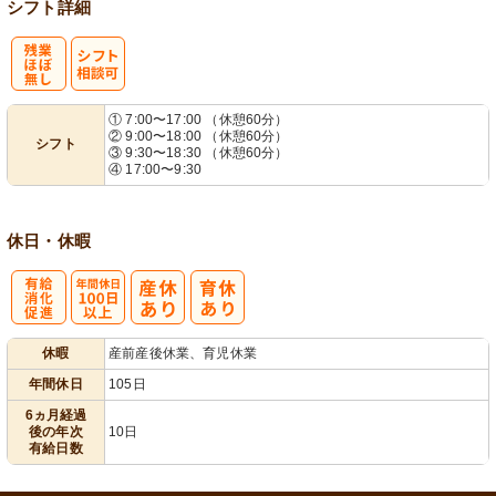
シフト詳細
残
シ
① 7:00〜17:00 （休憩60分）
② 9:00〜18:00 （休憩60分）
シフト
業ほぼなし
フト相談可
③ 9:30〜18:30 （休憩60分）
④ 17:00〜9:30
休日・休暇
有
年間休日
休暇
産前産後休業、育児休業
給消化促進
100日以上
年間休日
105日
6ヵ月経過
後の年次
10日
有給日数