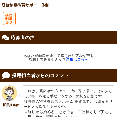
研修制度
教育
サポート体制
研
応募者の声
修制度あり
あなたが面接を通して感じたリアルな声を
投稿してみませんか？
詳細はこちら
採用担当者からのコメント
これは、高齢者の方々の生活に寄り添い、その人ら
しい毎日を送る手助けをする、大切な役割です。

福井市の特別養護老人ホーム 高雄苑で、心温まるサ
採用担当者
ービスを提供しませんか。

未経験から始めることができ、正社員として安心し