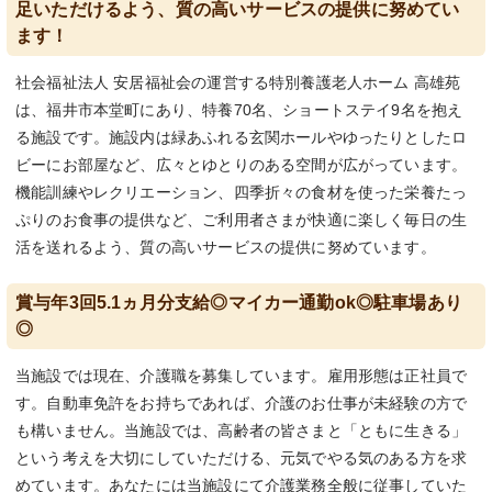
足いただけるよう、質の高いサービスの提供に努めてい
ます！
社会福祉法人 安居福祉会の運営する特別養護老人ホーム 高雄苑
は、福井市本堂町にあり、特養70名、ショートステイ9名を抱え
る施設です。施設内は緑あふれる玄関ホールやゆったりとしたロ
ビーにお部屋など、広々とゆとりのある空間が広がっています。
機能訓練やレクリエーション、四季折々の食材を使った栄養たっ
ぷりのお食事の提供など、ご利用者さまが快適に楽しく毎日の生
活を送れるよう、質の高いサービスの提供に努めています。
賞与年3回5.1ヵ月分支給◎マイカー通勤ok◎駐車場あり
◎
当施設では現在、介護職を募集しています。雇用形態は正社員で
す。自動車免許をお持ちであれば、介護のお仕事が未経験の方で
も構いません。当施設では、高齢者の皆さまと「ともに生きる」
という考えを大切にしていただける、元気でやる気のある方を求
めています。あなたには当施設にて介護業務全般に従事していた