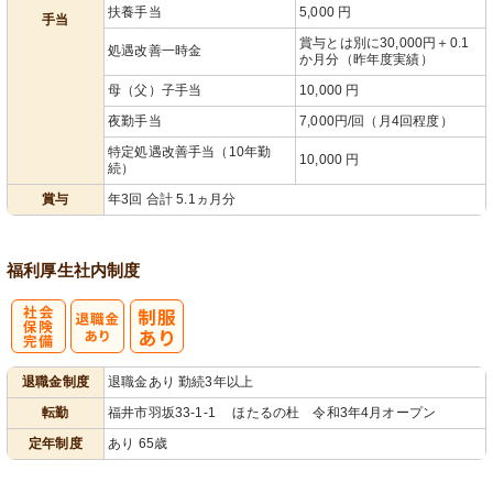
扶養手当
5,000 円
手当
賞与とは別に30,000円＋0.1
処遇改善一時金
か月分（昨年度実績）
母（父）子手当
10,000 円
夜勤手当
7,000円/回（月4回程度）
特定処遇改善手当（10年勤
10,000 円
続）
賞与
年3回 合計 5.1ヵ月分
福利厚生
社内制度
社
退職金制度
退職金あり 勤続3年以上
会保険完備
転勤
福井市羽坂33-1-1 ほたるの杜 令和3年4月オープン
定年制度
あり 65歳