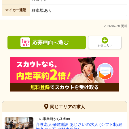
マイカー通勤
駐車場あり
2026/07/28 更新
応募画面
進む
へ
お気に入り
同じエリアの求人
この事業所から
3.6
km
介護老人保健施設 あじさいの求人 (シフト制/経