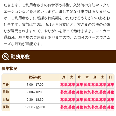
だきます。ご利用者さまのお食事や排泄、入浴時の介助やレクリ
エーションなどをお願いします。決して楽な仕事ではありません
が、ご利用者さまに感謝され笑顔をいただけるやりがいのあるお
仕事です。賞与は年3回、5.1ヵ月分支給と、皆さまの普段の頑張
りが還元されますので、やりがいを持って働けますよ。マイカー
通勤ok、駐車場のご用意もありますので、ご自分のペースでスム
ーズな通勤が可能です。
勤務形態
募集状況
就業時間
月
火
水
木
金
土
日
早番
募集
募集
募集
募集
募集
募集
募集
7:00
17:00
～
日勤
募集
募集
募集
募集
募集
募集
募集
9:00
18:00
～
日勤
募集
募集
募集
募集
募集
募集
募集
9:30
18:30
～
夜勤
募集
募集
募集
募集
募集
募集
募集
17:00
翌9:30
～