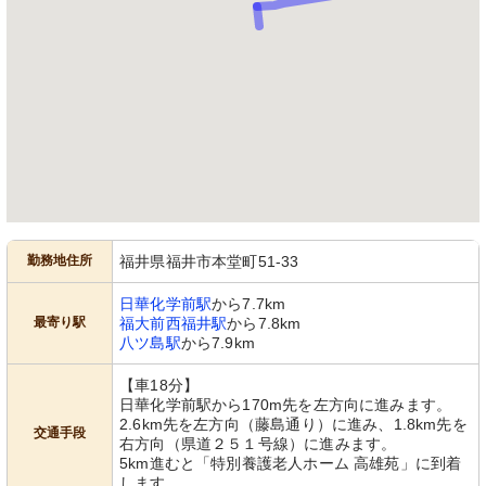
勤務地住所
福井県福井市本堂町51-33
日華化学前駅
から7.7km
最寄り駅
福大前西福井駅
から7.8km
八ツ島駅
から7.9km
【車18分】
日華化学前駅から170m先を左方向に進みます。
2.6km先を左方向（藤島通り）に進み、1.8km先を
交通手段
右方向（県道２５１号線）に進みます。
5km進むと「特別養護老人ホーム 高雄苑」に到着
します。