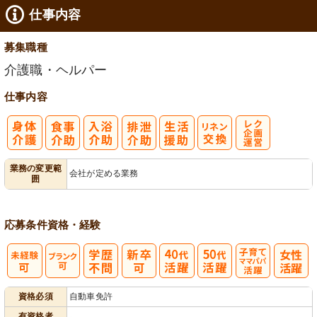
仕事内容
募集職種
介護職・ヘルパー
仕事内容
レク企画・運
業務の変更範
会社が定める業務
囲
営
応募条件
資格・経験
子育てママパ
資格必須
自動車免許
パ活躍
有資格者