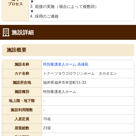
▼
プロセス
3. 面接の実施（場合によって複数回）
▼
4. 採用のご連絡
施設詳細
施設概要
施設名称
特別養護老人ホーム 高雄苑
カナ名称
トクベツヨウゴロウジンホーム タカオエン
施設所在地
福井県福井市本堂町51-33
施設種別
特別養護老人ホーム
地上階・地下階
-
施設利用階数
-
入居定員
70名
居室総数
23室