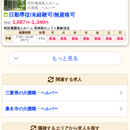
特別養護老人ホーム
介護職・ヘルパー
日勤専従/未経験可/無資格可
1,087
1,340
時給
円
円
〜
特別養護老人ホーム 長寿苑のシフト募集状況
就業時間
休憩
月
火
水
木
金
土
日
7:00
～
19:00
早番
45
分
募集
募集
募集
募集
募集
募集
募集
(3h〜)
もっと見る
関連する求人
三重県の介護職・ヘルパー
桑名市の介護職・ヘルパー
隣接するエリアから求人を探す