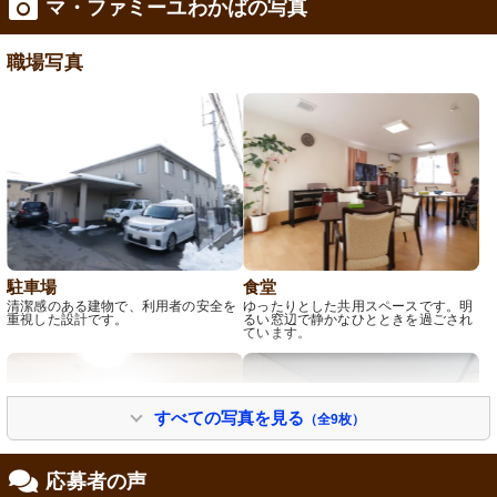
マ・ファミーユわかばの写真
修制度あり
職場写真
駐車場
食堂
清潔感のある建物で、利用者の安全を
ゆったりとした共用スペースです。明
重視した設計です。
るい窓辺で静かなひとときを過ごされ
ています。
すべての写真を見る
（全9枚）
応募者の声