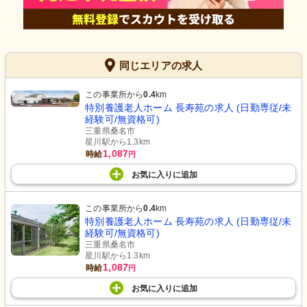
同じエリアの求人
この事業所から
0.4
km
特別養護老人ホーム 長寿苑の求人 (日勤専従/未
経験可/無資格可)
三重県桑名市
星川駅から1.3km
1,087
時給
円
お気に入り
に
追加
この事業所から
0.4
km
特別養護老人ホーム 長寿苑の求人 (日勤専従/未
経験可/無資格可)
三重県桑名市
星川駅から1.3km
1,087
時給
円
お気に入り
に
追加