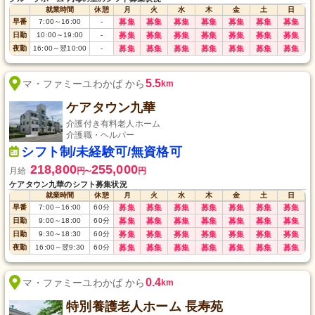
就業時間
休憩
月
火
水
木
金
土
日
早番
7:00
～
16:00
-
募集
募集
募集
募集
募集
募集
募集
日勤
10:00
～
19:00
-
募集
募集
募集
募集
募集
募集
募集
夜勤
16:00
～
翌10:00
-
募集
募集
募集
募集
募集
募集
募集
5.5
マ・ファミーユわかば から
km
ケアタウン九華
介護付き有料老人ホーム
介護職・ヘルパー
シフト制/未経験可/無資格可
218,800
255,000
月給
円
円
〜
ケアタウン九華のシフト募集状況
就業時間
休憩
月
火
水
木
金
土
日
早番
7:00
～
16:00
60
分
募集
募集
募集
募集
募集
募集
募集
日勤
9:00
～
18:00
60
分
募集
募集
募集
募集
募集
募集
募集
日勤
9:30
～
18:30
60
分
募集
募集
募集
募集
募集
募集
募集
夜勤
16:00
～
翌9:30
60
分
募集
募集
募集
募集
募集
募集
募集
0.4
マ・ファミーユわかば から
km
特別養護老人ホーム 長寿苑