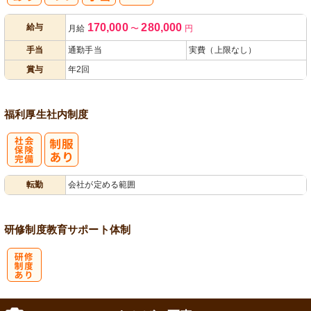
人事評価制度
170,000
280,000
給与
月給
〜
円
あり
手当
通勤手当
実費（上限なし）
賞与
年2回
福利厚生
社内制度
社
転勤
会社が定める範囲
会保険完備
研修制度
教育
サポート体制
研