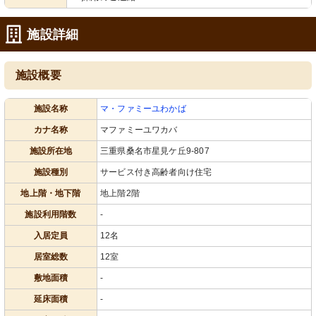
施設詳細
施設概要
施設名称
マ・ファミーユわかば
カナ名称
マファミーユワカバ
施設所在地
三重県桑名市星見ケ丘9-807
施設種別
サービス付き高齢者向け住宅
地上階・地下階
地上階2階
施設利用階数
-
入居定員
12名
居室総数
12室
敷地面積
-
延床面積
-