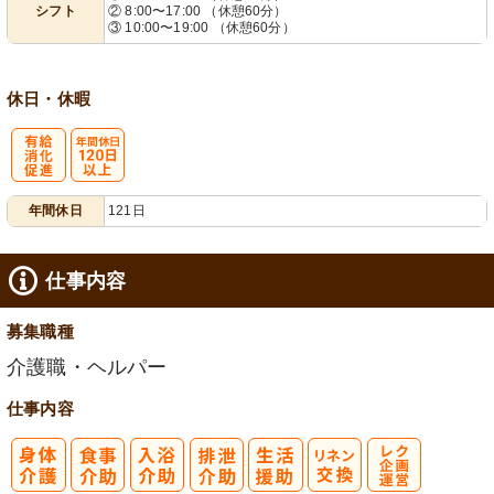
シフト
② 8:00〜17:00 （休憩60分）
業ほぼなし
フト相談可
③ 10:00〜19:00 （休憩60分）
休日・休暇
有
年間休日
年間休日
121日
給消化促進
120日以上
仕事内容
募集職種
介護職・ヘルパー
仕事内容
レク企画・運