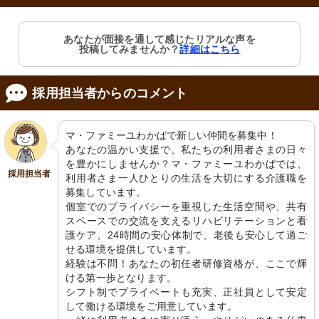
居室
玄関
あなたが面接を通して感じたリアルな声を
ゆったりとした空間には必要な備品が
清潔感のある玄関は、新しい職場の第
投稿してみませんか？
詳細はこちら
整えられ、快適な生活が支えられてい
一印象を与えます。
ます。
採用担当者からのコメント
マ・ファミーユわかばで新しい仲間を募集中！

あなたの温かい支援で、私たちの利用者さまの日々
を豊かにしませんか？マ・ファミーユわかばでは、
採用担当者
利用者さま一人ひとりの生活を大切にする介護職を
募集しています。

玄関
通路
個室でのプライバシーを重視した生活空間や、共有
明るい廊下には花や掲示物が飾られ、
手すりがついた清潔な廊下は、安全で
温かい雰囲気を醸し出しています。
快適な移動をサポートします。
スペースでの交流を支えるリハビリテーションと看
護ケア、24時間の安心体制で、老後も安心して過ご
せる環境を提供しています。

経験は不問！あなたの初任者研修資格が、ここで輝
ける第一歩となります。

シフト制でプライベートも充実、正社員として安定
して働ける環境をご用意しています。
