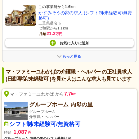
この事業所から
1.6
km
かすみそうの家の求人 (シフト制/未経験可/無資
格可)
三重県桑名市
七和駅から1.1km
21.3
月給
万円
お気に入り
に
追加
もっと見る
マ・ファミーユわかばの介護職・ヘルパー の正社員求人
(日勤専従/未経験可 )を見た人はこんな求人も見ています
7.7
マ・ファミーユわかば から
km
グループホーム 内母の里
グループホーム
介護職・ヘルパー
シフト制/未経験可/無資格可
1,087
時給
円
グループホーム 内母の里のシフト募集状況