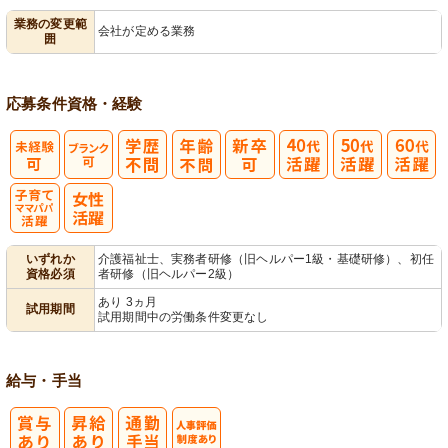
業務の変更範
会社が定める業務
囲
営
応募条件
資格・経験
子育てママパ
いずれか
介護福祉士、実務者研修（旧ヘルパー1級・基礎研修）、初任
資格必須
者研修（旧ヘルパー2級）
パ活躍
あり 3ヵ月
試用期間
試用期間中の労働条件変更なし
給与・手当