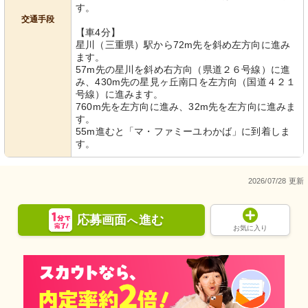
す。
交通手段
【車4分】
星川（三重県）駅から72m先を斜め左方向に進み
ます。
57m先の星川を斜め右方向（県道２６号線）に進
み、430m先の星見ヶ丘南口を左方向（国道４２１
号線）に進みます。
760m先を左方向に進み、32m先を左方向に進みま
す。
55m進むと「マ・ファミーユわかば」に到着しま
す。
2026/07/28 更新
応募画面
進む
へ
お気に入り