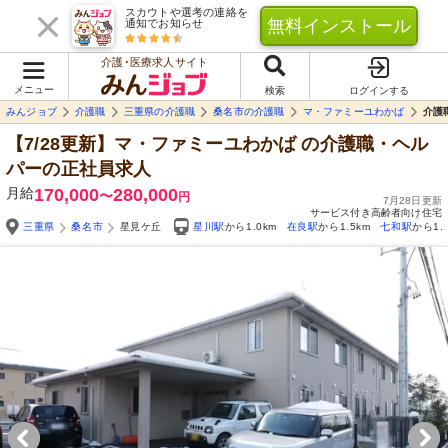
スカウトや選考の連絡を
無料インストール
通知でお知らせ
介護･医療求人サイト
メニュー
検索
ログインする
みんジョブ
介護職
三重県の介護職
桑名市の介護職
マ・ファミーユわかば
介護
【7/28更新】マ・ファミーユわかば
の介護職・ヘル
パーの正社員求人
月給
170,000
280,000
〜
円
7月28日更新
サービス付き高齢者向け住宅
三重県
桑名市
星見ケ丘
星川駅
から1.0km
在良駅
から1.5km
七和駅
から1.