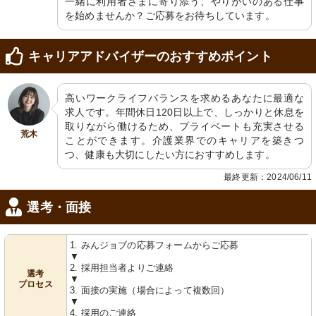
一緒に利用者さまに寄り添う、やりがいのある仕事
を始めませんか？ご応募をお待ちしています。
トイレ
浴室
手すりや緊急呼び出しボタン付きで、
安全に配慮した設計の清潔なトイレス
キャリアアドバイザーのおすすめポイント
安全面にも配慮されています。
ペースです。サポートが必要な方にも
優しい環境をご提供。
高いワークライフバランスを求めるあなたに最適な
求人です。年間休日120日以上で、しっかりと休息を
取りながら働けるため、プライベートも充実させる
荒木
ことができます。介護業界でのキャリアを築きつ
つ、健康も大切にしたい方におすすめします。
最終更新：2024/06/11
浴室
選考・面接
床から天井までピンクのアクセントが
施され、使いやすいバス設備が整って
います。
1. みんジョブの応募フォームからご応募
▼
2. 採用担当者よりご連絡
選考
▼
プロセス
3. 面接の実施（場合によって複数回）
▼
4. 採用のご連絡