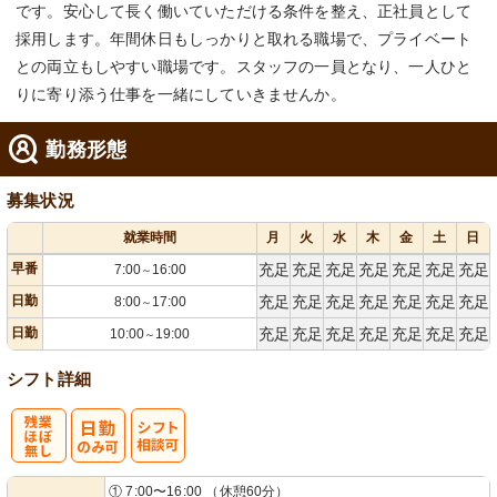
です。安心して長く働いていただける条件を整え、正社員として
採用します。年間休日もしっかりと取れる職場で、プライベート
との両立もしやすい職場です。スタッフの一員となり、一人ひと
りに寄り添う仕事を一緒にしていきませんか。
勤務形態
募集状況
就業時間
月
火
水
木
金
土
日
早番
充足
充足
充足
充足
充足
充足
充足
7:00
16:00
～
日勤
充足
充足
充足
充足
充足
充足
充足
8:00
17:00
～
日勤
充足
充足
充足
充足
充足
充足
充足
10:00
19:00
～
シフト詳細
残
シ
① 7:00〜16:00 （休憩60分）