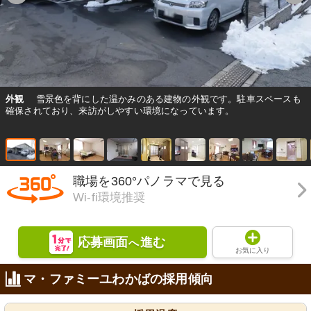
外観
雪景色を背にした温かみのある建物の外観です。駐車スペースも
確保されており、来訪がしやすい環境になっています。
職場を360°パノラマで見る
Wi-fi環境推奨
応募画面
進む
へ
お気に入り
マ・ファミーユわかばの採用傾向