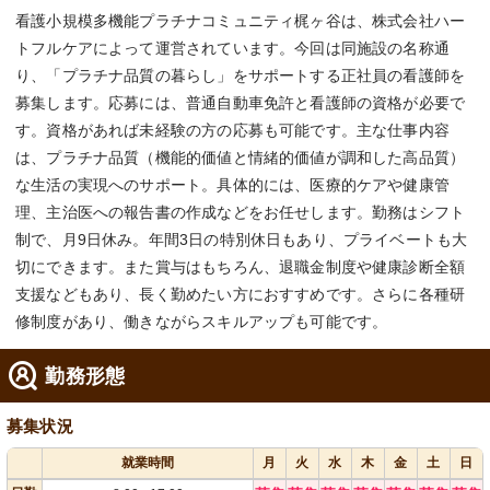
看護小規模多機能プラチナコミュニティ梶ヶ谷は、株式会社ハー
トフルケアによって運営されています。今回は同施設の名称通
り、「プラチナ品質の暮らし」をサポートする正社員の看護師を
募集します。応募には、普通自動車免許と看護師の資格が必要で
す。資格があれば未経験の方の応募も可能です。主な仕事内容
は、プラチナ品質（機能的価値と情緒的価値が調和した高品質）
な生活の実現へのサポート。具体的には、医療的ケアや健康管
理、主治医への報告書の作成などをお任せします。勤務はシフト
制で、月9日休み。年間3日の特別休日もあり、プライベートも大
切にできます。また賞与はもちろん、退職金制度や健康診断全額
支援などもあり、長く勤めたい方におすすめです。さらに各種研
修制度があり、働きながらスキルアップも可能です。
勤務形態
募集状況
就業時間
月
火
水
木
金
土
日