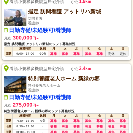
1.9
看護小規模多機能型居宅介護 ... から
km
指定 訪問看護 アットリハ新城
訪問看護
看護師
日勤専従/未経験可/看護師
300,000
月給
円
〜
指定 訪問看護 アットリハ新城のシフト募集状況
就業時間
休憩
月
火
水
木
金
土
日
日勤
9:00
～
17:00
60
分
募集
募集
募集
募集
募集
定休
定休
3.4
看護小規模多機能型居宅介護 ... から
km
特別養護老人ホーム 新緑の郷
特別養護老人ホーム
看護師
日勤専従/未経験可/看護師
275,000
月給
円
〜
特別養護老人ホーム 新緑の郷のシフト募集状況
就業時間
休憩
月
火
水
木
金
土
日
日勤
7:30
～
16:30
0
分
募集
募集
募集
募集
募集
募集
募集
日勤
8:30
～
17:30
-
募集
募集
募集
募集
募集
募集
募集
日勤
10:00
～
19:00
-
募集
募集
募集
募集
募集
募集
募集