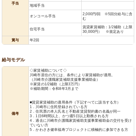
手当
地域手当
2,000円/回 ※5回分給与に含
オンコール手当
む
賃貸家賃補助：1/2補助（上限
住宅手当
30,000円） ※規定あり
賞与
年2回
給与モデル
◇家賃補助について◇
川崎市居住の方には、条件により家賃補助が適用。
（川崎市介護職家賃補助支援事業補助金）
※家賃の1/2補助（上限3万円）
※補助期間：令和8年3月まで
■賃貸家賃補助の適用条件（下記すべてに該当する方）
1．川崎市に住民登録されている方
2．住民票の本人氏名と不動産賃貸契約書の名義が同一
備考
3．1日6時間以上、かつ週5日以上勤務される方
4．過去に川崎市介護職家賃補助支援事業補助金の交付を受け
ていない方
5．かわさき健幸福寿プロジェクトに積極的に参加できる方