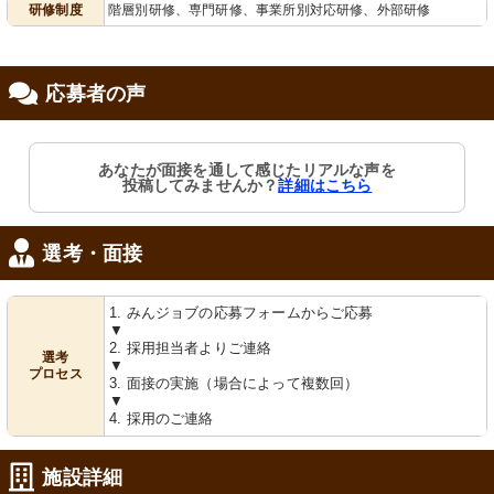
研修制度
階層別研修、専門研修、事業所別対応研修、外部研修
修制度あり
応募者の声
あなたが面接を通して感じたリアルな声を
投稿してみませんか？
詳細はこちら
選考・面接
1. みんジョブの応募フォームからご応募
▼
2. 採用担当者よりご連絡
選考
▼
プロセス
3. 面接の実施（場合によって複数回）
▼
4. 採用のご連絡
施設詳細