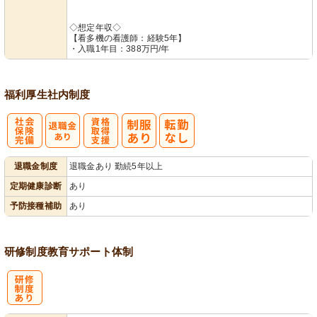
◇想定年収◇
【看多機の看護師：経験5年】
・入職1年目：388万円/年
福利厚生
社内制度
社
資格取得支援
退職金制度
退職金あり 勤続5年以上
会保険完備
あり
定期健康診断
あり
予防接種補助
あり
研修制度
教育
サポート体制
研