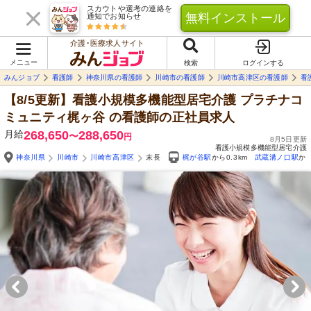
スカウトや選考の連絡を
無料インストール
通知でお知らせ
介護･医療求人サイト
メニュー
検索
ログインする
みんジョブ
看護師
神奈川県の看護師
川崎市の看護師
川崎市高津区の看護師
看
【8/5更新】看護小規模多機能型居宅介護 プラチナコ
ミュニティ梶ヶ谷
の看護師の正社員求人
月給
268,650
288,650
〜
円
8月5日更新
看護小規模多機能型居宅介護
神奈川県
川崎市
川崎市高津区
末長
梶が谷駅
から0.3km
武蔵溝ノ口駅
から