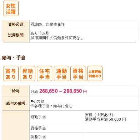
パ活躍
資格必須
看護師、自動車免許
あり 3ヵ月
試用期間
試用期間中の労働条件変更なし
給与・手当
人事評価制度
268,650
288,650
給与
月給
〜
円
あり
■その他
給与の備考
※各種手当：給与に含む
実費（上限あり）
通勤手当
通勤手当月額 50,000 円
資格手当
調整手当