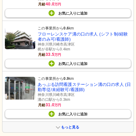
40.0
月給
万円
お気に入り
に
追加
この事業所から
0.6
km
フローレンスケア溝の口の求人 (シフト制/経験
者のみ可/看護師)
神奈川県川崎市高津区
梶が谷駅から0.4km
33.5
月給
万円
お気に入り
に
追加
この事業所から
0.9
km
あっぷる訪問看護ステーション溝の口の求人 (日
勤専従/未経験可/看護師)
神奈川県川崎市高津区
溝の口駅から0.3km
31.0
月給
万円
お気に入り
に
追加
もっと見る