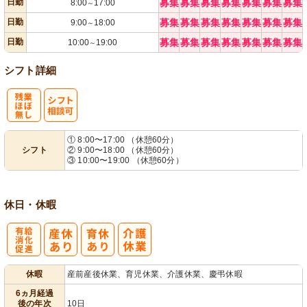
日勤
募集
募集
募集
募集
募集
募集
募集
8:00
17:00
～
日勤
募集
募集
募集
募集
募集
募集
募集
9:00
18:00
～
日勤
募集
募集
募集
募集
募集
募集
募集
10:00
19:00
～
シフト詳細
残
シ
① 8:00〜17:00 （休憩60分）
シフト
② 9:00〜18:00 （休憩60分）
業ほぼなし
フト相談可
③ 10:00〜19:00 （休憩60分）
休日・休暇
有
休暇
産前産後休業、育児休業、介護休業、慶弔休暇
給消化促進
6ヵ月経過
後の年次
10日