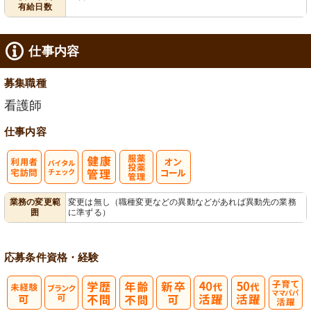
有給日数
仕事内容
募集職種
看護師
仕事内容
利
バイタルチェ
服薬・投薬管
業務の変更範
変更は無し（職種変更などの異動などがあれば異動先の業務
囲
に準ずる）
用者宅訪問
ック
理
応募条件
資格・経験
子育てママパ