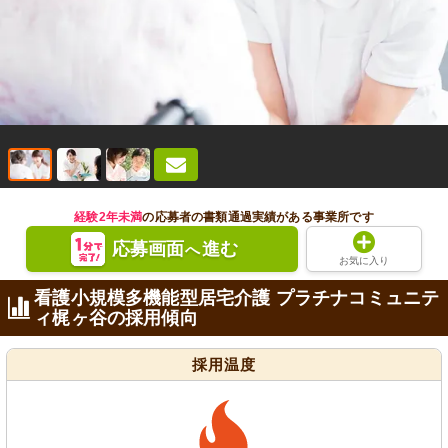
経験2年未満
の応募者の書類通過実績がある事業所です
応募画面
進む
へ
お気に入り
看護小規模多機能型居宅介護 プラチナコミュニテ
ィ梶ヶ谷の採用傾向
採用温度