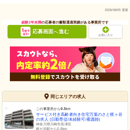
2026/08/05 更新
経験2年未満
の応募者の書類通過実績がある事業所です
応募画面
進む
へ
お気に入り
同じエリアの求人
この事業所から
0.5
km
サービス付き高齢者向き住宅万葉のさと梶ヶ谷
の求人 (日勤専従/未経験可/看護師)
神奈川県川崎市高津区
梶が谷駅から0.8km