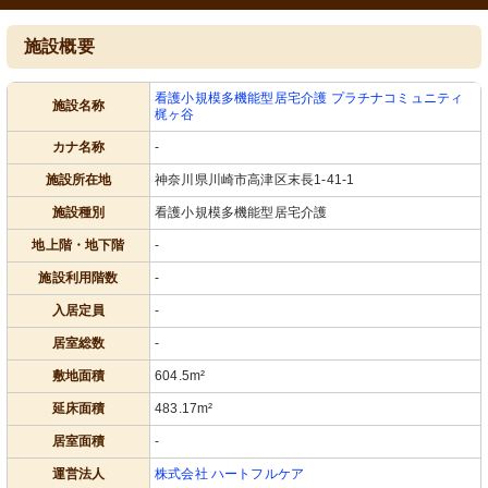
施設概要
看護小規模多機能型居宅介護 プラチナコミュニティ
施設名称
梶ヶ谷
カナ名称
-
施設所在地
神奈川県川崎市高津区末長1-41-1
施設種別
看護小規模多機能型居宅介護
地上階・地下階
-
施設利用階数
-
入居定員
-
居室総数
-
敷地面積
604.5m²
延床面積
483.17m²
居室面積
-
運営法人
株式会社 ハートフルケア