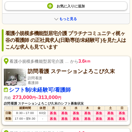
お気に入り
に
追加
もっと見る
看護小規模多機能型居宅介護 プラチナコミュニティ梶ヶ
谷の看護師 の正社員求人(日勤専従/未経験可 )を見た人は
こんな求人も見ています
3.6
看護小規模多機能型居宅介護 ... から
km
訪問看護 ステーションよろこび久末
訪問看護
看護師
シフト制/未経験可/看護師
273,000
313,000
月給
円
円
〜
訪問看護 ステーションよろこび久末のシフト募集状況
就業時間
休憩
月
火
水
木
金
土
日
日勤
8:30
～
17:00
60
分
募集
募集
募集
募集
募集
募集
募集
夜勤
17:00
～
翌8:30
-
募集
募集
募集
募集
募集
募集
募集