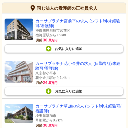
同じ法人の看護師の正社員求人
カーサプラチナ宮前平の求人 (シフト制/未経験
可/看護師)
神奈川県川崎市宮前区
宿河原駅から1.9km
30.8
月給
万円
お気に入り
に
追加
カーサプラチナ花小金井の求人 (日勤専従/未経
験可/看護師)
東京都小平市
花小金井駅から1.4km
24.8
月給
万円
お気に入り
に
追加
カーサプラチナ草加の求人 (シフト制/未経験可/
看護師)
埼玉県草加市
草加駅から0.7km
30.8
月給
万円