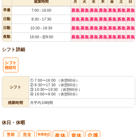
就業時間
月
火
水
木
金
土
日
早番
募集
募集
募集
募集
募集
募集
募集
7:00
16:00
～
日勤
募集
募集
募集
募集
募集
募集
募集
8:30
17:30
～
日勤
募集
募集
募集
募集
募集
募集
募集
10:30
19:30
～
夜勤
募集
募集
募集
募集
募集
募集
募集
16:00
翌9:00
～
シフト詳細
シ
① 7:00〜16:00 （休憩60分）
② 8:30〜17:30 （休憩60分）
シフト
フト相談可
③ 10:30〜19:30 （休憩60分）
④ 16:00〜9:00 （休憩60分）
残業時間
月平均10時間
休日・休暇