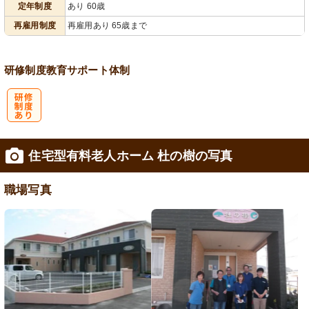
定年制度
あり 60歳
再雇用制度
再雇用あり 65歳まで
研修制度
教育
サポート体制
研
住宅型有料老人ホーム 杜の樹の写真
修制度あり
職場写真