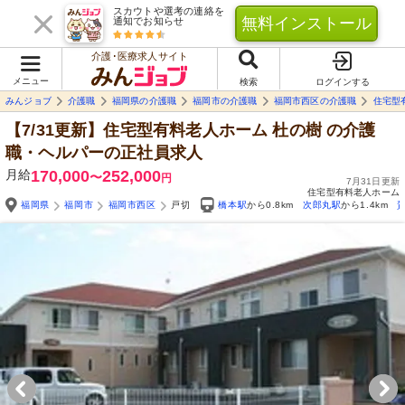
スカウトや選考の連絡を
無料インストール
通知でお知らせ
介護･医療求人サイト
メニュー
検索
ログインする
みんジョブ
介護職
福岡県の介護職
福岡市の介護職
福岡市西区の介護職
住宅型
【7/31更新】住宅型有料老人ホーム 杜の樹
の介護
職・ヘルパーの正社員求人
月給
170,000
252,000
〜
円
7月31日更新
住宅型有料老人ホーム
福岡県
福岡市
福岡市西区
戸切
橋本駅
から0.8km
次郎丸駅
から1.4km