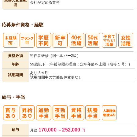
業務の変更範
会社が定める業務
囲
営
応募条件
資格・経験
子育てママパ
資格必須
初任者研修（旧ヘルパー2級）
パ活躍
年齢
59歳以下 （年齢制限の理由：定年年齢を上限（省令１号））
あり 3ヵ月
試用期間
試用期間中の労働条件変更なし
給与・手当
人事評価制度
170,000
252,000
給与
月給
〜
円
あり