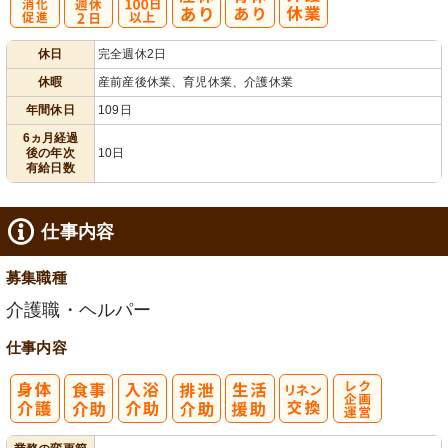
有
完
年間休日
休日
完全週休2日
給消化促進
全週休2日
100日以上
休暇
産前産後休業、育児休業、介護休業
年間休日
109日
6ヵ月経過
後の年次
10日
有給日数
仕事内容
募集職種
介護職・ヘルパー
仕事内容
レク企画・運