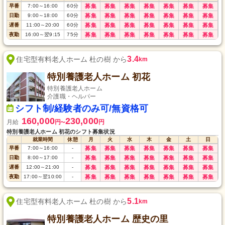
早番
7:00
～
16:00
60
分
募集
募集
募集
募集
募集
募集
募集
日勤
9:00
～
18:00
60
分
募集
募集
募集
募集
募集
募集
募集
遅番
11:00
～
20:00
60
分
募集
募集
募集
募集
募集
募集
募集
夜勤
16:00
～
翌9:15
75
分
募集
募集
募集
募集
募集
募集
募集
3.4
住宅型有料老人ホーム 杜の樹 から
km
特別養護老人ホーム 初花
特別養護老人ホーム
介護職・ヘルパー
シフト制/経験者のみ可/無資格可
160,000
230,000
月給
円
円
〜
特別養護老人ホーム 初花のシフト募集状況
就業時間
休憩
月
火
水
木
金
土
日
早番
7:00
～
16:00
-
募集
募集
募集
募集
募集
募集
募集
日勤
8:00
～
17:00
-
募集
募集
募集
募集
募集
募集
募集
遅番
12:00
～
21:00
-
募集
募集
募集
募集
募集
募集
募集
夜勤
17:00
～
翌10:00
-
募集
募集
募集
募集
募集
募集
募集
5.1
住宅型有料老人ホーム 杜の樹 から
km
特別養護老人ホーム 歴史の里