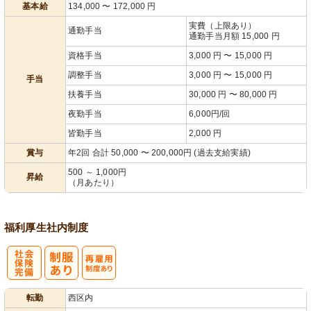
基本給
134,000
〜
172,000
円
実費（上限あり）
通勤手当
通勤手当月額 15,000 円
資格手当
3,000 円 〜 15,000 円
調整手当
3,000 円 〜 15,000 円
手当
扶養手当
30,000 円 〜 80,000 円
夜勤手当
6,000円/回
皆勤手当
2,000 円
賞与
年2回 合計 50,000 〜 200,000円 (過去支給実績)
500 ～ 1,000円
昇給
（月あたり）
福利厚生
社内制度
社
再雇用制度あ
転勤
西区内
会保険完備
り