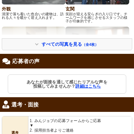
外観
玄関
清潔で落ち着いた色合いの建物は、訪
笑顔が迎える安らぎの入り口です。チ
れる人々を暖かく迎え入れます。
ームワークを感じさせるスタッフの様
子が印象的です。
すべての写真を見る
（全4枚）
応募者の声
居室
リビングダイニング
あなたが面接を通して感じたリアルな声を
木目調の床が温もりを感じさせる通路
ゆったりとした空間で食事ができる、
投稿してみませんか？
詳細はこちら
に、清潔感のあふれる洗面所が備え付
明るい窓辺のダイニングです。
けられています。
選考・面接
1. みんジョブの応募フォームからご応募
▼
2. 採用担当者よりご連絡
選考