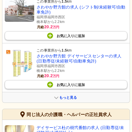
この事業所から
1.5
km
さわやか野方館の求人 (シフト制/未経験可/自動
車免許)
福岡県福岡市西区
橋本駅から2.2km
20.2
月給
万円
お気に入り
に
追加
この事業所から
1.5
km
さわやか野方館 デイサービスセンターの求人
(日勤専従/未経験可/自動車免許)
福岡県福岡市西区
橋本駅から2.2km
20.2
月給
万円
お気に入り
に
追加
もっと見る
同じ法人の介護職・ヘルパーの正社員求人
デイサービス杜の樹弐番館の求人 (日勤専従/未