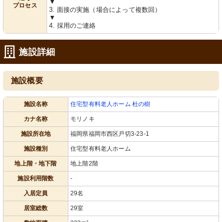
▼
プロセス
3. 面接の実施（場合によって複数回）
▼
4. 採用のご連絡
施設詳細
施設概要
施設名称
住宅型有料老人ホーム 杜の樹
カナ名称
モリノキ
施設所在地
福岡県福岡市西区戸切3-23-1
施設種別
住宅型有料老人ホーム
地上階・地下階
地上階2階
施設利用階数
-
入居定員
29名
居室総数
29室