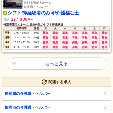
特別養護老人ホーム
介護職・ヘルパー
シフト制/経験者のみ可/介護福祉士
177,000
月給
円
〜
特別養護老人ホーム 歴史の里のシフト募集状況
就業時間
休憩
月
火
水
木
金
土
日
早番
7:00
～
16:00
60
分
募集
募集
募集
募集
募集
募集
募集
遅番
11:00
～
20:00
60
分
募集
募集
募集
募集
募集
募集
募集
遅番
13:00
～
22:00
60
分
募集
募集
募集
募集
募集
募集
募集
深夜
22:00
～
翌7:00
60
分
募集
募集
募集
募集
募集
募集
募集
もっと見る
関連する求人
福岡県の介護職・ヘルパー
福岡市の介護職・ヘルパー