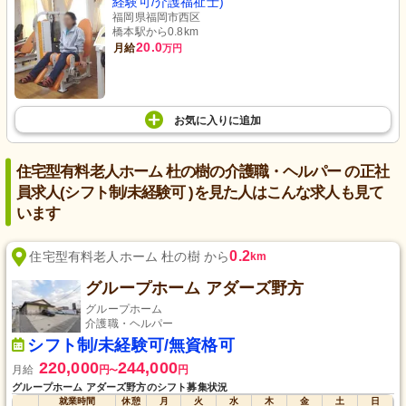
経験可/介護福祉士)
福岡県福岡市西区
橋本駅から0.8km
20.0
月給
万円
お気に入り
に
追加
住宅型有料老人ホーム 杜の樹の介護職・ヘルパー の正社
員求人(シフト制/未経験可 )を見た人はこんな求人も見て
います
0.2
住宅型有料老人ホーム 杜の樹 から
km
グループホーム アダーズ野方
グループホーム
介護職・ヘルパー
シフト制/未経験可/無資格可
220,000
244,000
月給
円
円
〜
グループホーム アダーズ野方のシフト募集状況
就業時間
休憩
月
火
水
木
金
土
日