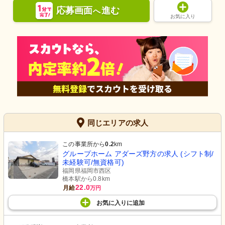
応募画面
進む
へ
お気に入り
同じエリアの求人
この事業所から
0.2
km
グループホーム アダーズ野方の求人 (シフト制/
未経験可/無資格可)
福岡県福岡市西区
橋本駅から0.8km
22.0
月給
万円
お気に入り
に
追加