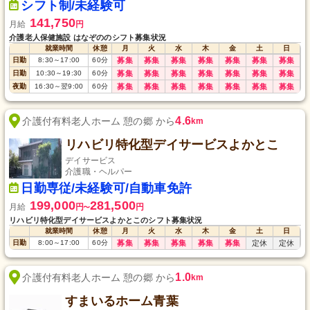
シフト制/未経験可
141,750
月給
円
介護老人保健施設 はなぞののシフト募集状況
就業時間
休憩
月
火
水
木
金
土
日
日勤
8:30
～
17:00
60
分
募集
募集
募集
募集
募集
募集
募集
日勤
10:30
～
19:30
60
分
募集
募集
募集
募集
募集
募集
募集
夜勤
16:30
～
翌9:00
60
分
募集
募集
募集
募集
募集
募集
募集
4.6
介護付有料老人ホーム 憩の郷 から
km
リハビリ特化型デイサービスよかとこ
デイサービス
介護職・ヘルパー
日勤専従/未経験可/自動車免許
199,000
281,500
月給
円
円
〜
リハビリ特化型デイサービスよかとこのシフト募集状況
就業時間
休憩
月
火
水
木
金
土
日
日勤
8:00
～
17:00
60
分
募集
募集
募集
募集
募集
定休
定休
1.0
介護付有料老人ホーム 憩の郷 から
km
すまいるホーム青葉