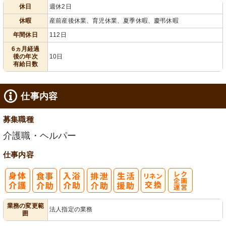
休日
週休2日
給消化促進
110日以上
休暇
産前産後休業、育児休業、夏季休暇、慶弔休暇
年間休日
112日
6ヵ月経過
後の年次
10日
有給日数
仕事内容
募集職種
介護職・ヘルパー
仕事内容
レク企画・運
業務の変更範
法人指定の業務
囲
営