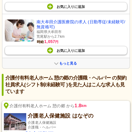
お気に入り
に
追加
南大牟田介護医療院の求人 (日勤専従/未経験可/
無資格可)
福岡県大牟田市
荒尾駅から2.7km
1,057
時給
円
お気に入り
に
追加
もっと見る
介護付有料老人ホーム 憩の郷の介護職・ヘルパー の契約
社員求人(シフト制/未経験可 )を見た人はこんな求人も見
ています
1.8
介護付有料老人ホーム 憩の郷 から
km
介護老人保健施設 はなぞの
介護老人保健施設
介護職・ヘルパー