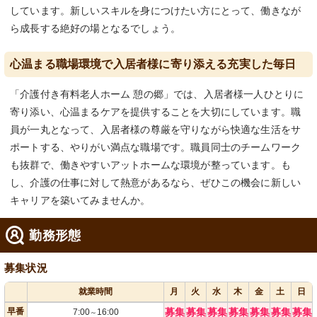
しています。新しいスキルを身につけたい方にとって、働きなが
ら成長する絶好の場となるでしょう。
心温まる職場環境で入居者様に寄り添える充実した毎日
「介護付き有料老人ホーム 憩の郷」では、入居者様一人ひとりに
寄り添い、心温まるケアを提供することを大切にしています。職
員が一丸となって、入居者様の尊厳を守りながら快適な生活をサ
ポートする、やりがい満点な職場です。職員同士のチームワーク
も抜群で、働きやすいアットホームな環境が整っています。も
し、介護の仕事に対して熱意があるなら、ぜひこの機会に新しい
キャリアを築いてみませんか。
勤務形態
募集状況
就業時間
月
火
水
木
金
土
日
早番
募集
募集
募集
募集
募集
募集
募集
7:00
16:00
～