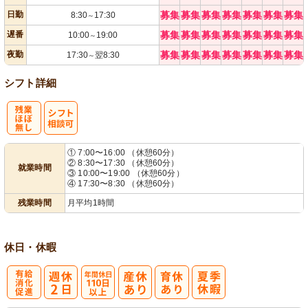
日勤
募集
募集
募集
募集
募集
募集
募集
8:30
17:30
～
遅番
募集
募集
募集
募集
募集
募集
募集
10:00
19:00
～
夜勤
募集
募集
募集
募集
募集
募集
募集
17:30
翌8:30
～
シフト詳細
残
シ
① 7:00〜16:00 （休憩60分）
② 8:30〜17:30 （休憩60分）
就業時間
業ほぼなし
フト相談可
③ 10:00〜19:00 （休憩60分）
④ 17:30〜8:30 （休憩60分）
残業時間
月平均1時間
休日・休暇
有
年間休日