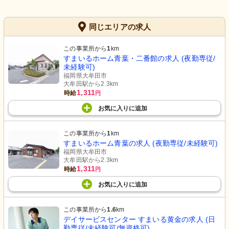
同じエリアの求人
この事業所から
1
km
すまいるホーム青葉・二番館の求人 (夜勤専従/
未経験可)
福岡県大牟田市
大牟田駅から2.3km
1,311
時給
円
お気に入り
に
追加
この事業所から
1
km
すまいるホーム青葉の求人 (夜勤専従/未経験可)
福岡県大牟田市
大牟田駅から2.3km
1,311
時給
円
お気に入り
に
追加
この事業所から
1.6
km
デイサービスセンター すまいる黄金の求人 (日
勤専従/未経験可/無資格可)