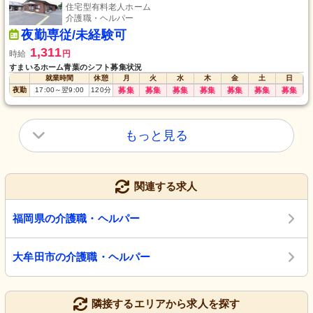
住宅型有料老人ホーム
介護職・ヘルパー
夜勤専従/未経験可
1,311
時給
円
すまいるホーム青葉のシフト募集状況
就業時間
休憩
月
火
水
木
金
土
日
夜勤
17:00
～
翌9:00
120
分
募集
募集
募集
募集
募集
募集
募集
もっと見る
関連する求人
福岡県の介護職・ヘルパー
大牟田市の介護職・ヘルパー
隣接するエリアから求人を探す