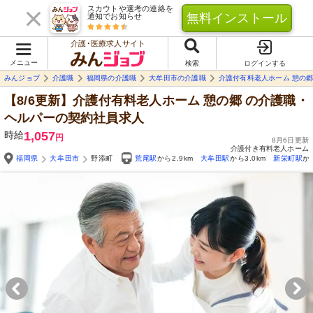
スカウトや選考の連絡を
無料インストール
通知でお知らせ
介護･医療求人サイト
メニュー
検索
ログインする
みんジョブ
介護職
福岡県の介護職
大牟田市の介護職
介護付有料老人ホーム 憩の
【8/6更新】介護付有料老人ホーム 憩の郷
の介護職・
ヘルパーの契約社員求人
時給
1,057
円
8月6日更新
介護付き有料老人ホーム
福岡県
大牟田市
野添町
荒尾駅
から2.9km
大牟田駅
から3.0km
新栄町駅
か