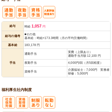
人事評価制度
1,057
給与
時給
円
あり
■その他
給与の備考
基本給：時給×173.3時間（月の平均労働時間）
基本給
183,178
円
実費（上限あり）
通勤手当
通勤手当月額 12,100 円
手当
夜勤手当
4,000円/回（月5回程度）
介護福祉士：7,000円 実務者
資格手当
研修：5,000円
福利厚生
社内制度
社
資格取得支援