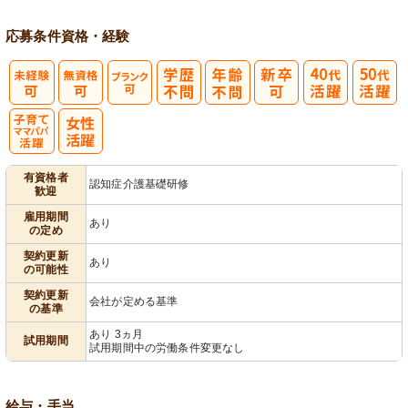
応募条件
資格・経験
子育てママパ
有資格者
認知症介護基礎研修
歓迎
パ活躍
雇用期間
あり
の定め
契約更新
あり
の可能性
契約更新
会社が定める基準
の基準
あり 3ヵ月
試用期間
試用期間中の労働条件変更なし
給与・手当