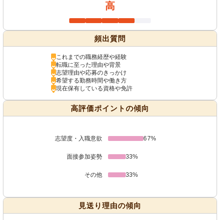
高
頻出質問
これまでの職務経歴や経験
転職に至った理由や背景
志望理由や応募のきっかけ
希望する勤務時間や働き方
現在保有している資格や免許
高評価ポイントの傾向
志望度・入職意欲
67%
面接参加姿勢
33%
その他
33%
見送り理由の傾向