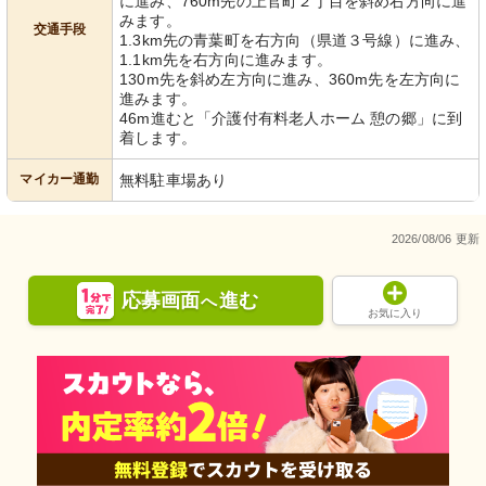
に進み、760m先の上官町２丁目を斜め右方向に進
みます。
交通手段
1.3km先の青葉町を右方向（県道３号線）に進み、
1.1km先を右方向に進みます。
130m先を斜め左方向に進み、360m先を左方向に
進みます。
46m進むと「介護付有料老人ホーム 憩の郷」に到
着します。
マイカー通勤
無料駐車場あり
2026/08/06 更新
応募画面
進む
へ
お気に入り