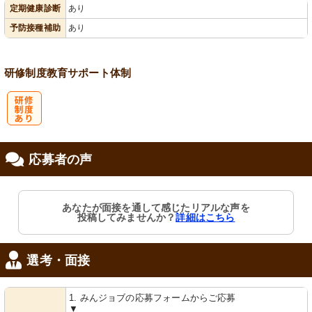
定期健康診断
あり
会保険完備
あり
予防接種補助
あり
研修制度
教育
サポート体制
研
応募者の声
修制度あり
あなたが面接を通して感じたリアルな声を
投稿してみませんか？
詳細はこちら
選考・面接
1. みんジョブの応募フォームからご応募
▼