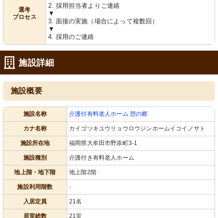
2. 採用担当者よりご連絡
選考
▼
プロセス
3. 面接の実施（場合によって複数回）
▼
4. 採用のご連絡
施設詳細
施設概要
施設名称
介護付有料老人ホーム 憩の郷
カナ名称
カイゴツキユウリョウロウジンホームイコイノサト
施設所在地
福岡県大牟田市野添町3-1
施設種別
介護付き有料老人ホーム
地上階・地下階
地上階2階
施設利用階数
-
入居定員
21名
居室総数
21室