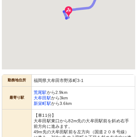
勤務地住所
福岡県大牟田市野添町3-1
荒尾駅
から2.9km
最寄り駅
大牟田駅
から3km
新栄町駅
から3.6km
【車11分】
大牟田駅東口から82m先の大牟田駅前を斜め右手
前方向に進みます。
49m先の大牟田駅前を左方向（国道２０８号線）