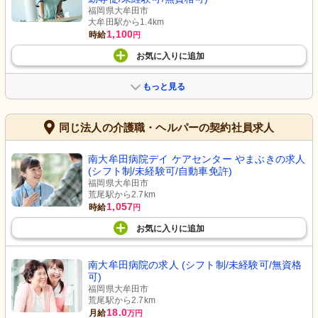
福岡県大牟田市
大牟田駅から1.4km
1,100
時給
円
お気に入り
に
追加
もっと見る
同じ法人の介護職・ヘルパーの契約社員求人
南大牟田病院デイ ケアセンター やまぶきの求人
(シフト制/未経験可/自動車免許)
福岡県大牟田市
荒尾駅から2.7km
1,057
時給
円
お気に入り
に
追加
南大牟田病院の求人 (シフト制/未経験可/無資格
可)
福岡県大牟田市
荒尾駅から2.7km
18.0
月給
万円